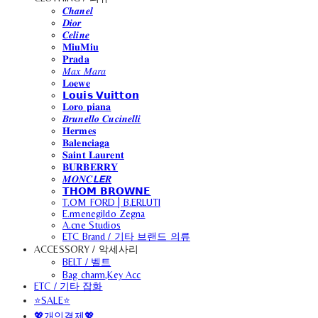
𝑪𝒉𝒂𝒏𝒆𝒍
𝑫𝒊𝒐𝒓
𝑪𝒆𝒍𝒊𝒏𝒆
𝐌𝐢𝐮𝐌𝐢𝐮
𝐏𝐫𝐚𝐝𝐚
𝑀𝑎𝑥 𝑀𝑎𝑟𝑎
𝐋𝐨𝐞𝐰𝐞
𝗟𝗼𝘂𝗶𝘀 𝗩𝘂𝗶𝘁𝘁𝗼𝗻
𝐋𝐨𝐫𝐨 𝐩𝐢𝐚𝐧𝐚
𝑩𝒓𝒖𝒏𝒆𝒍𝒍𝒐 𝑪𝒖𝒄𝒊𝒏𝒆𝒍𝒍𝒊
𝐇𝐞𝐫𝐦𝐞𝐬
𝐁𝐚𝐥𝐞𝐧𝐜𝐢𝐚𝐠𝐚
𝐒𝐚𝐢𝐧𝐭 𝐋𝐚𝐮𝐫𝐞𝐧𝐭
𝐁𝐔𝐑𝐁𝐄𝐑𝐑𝐘
𝑴𝑶𝑵𝑪𝙇𝙀𝑹
𝗧𝗛𝗢𝗠 𝗕𝗥𝗢𝗪𝗡𝗘
T.OM FORD | B.ERLUTI
E.rmenegildo Zegna
A.cne Studios
ETC Brand / 기타 브랜드 의류
ACCESSORY / 악세사리
BELT / 벨트
Bag charm,Key Acc
ETC / 기타 잡화
⭐SALE⭐
💖개인결제💖