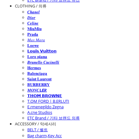
ETC Brand / 기타 브랜드 슈즈
CLOTHING / 의류
𝑪𝒉𝒂𝒏𝒆𝒍
𝑫𝒊𝒐𝒓
𝑪𝒆𝒍𝒊𝒏𝒆
𝐌𝐢𝐮𝐌𝐢𝐮
𝐏𝐫𝐚𝐝𝐚
𝑀𝑎𝑥 𝑀𝑎𝑟𝑎
𝐋𝐨𝐞𝐰𝐞
𝗟𝗼𝘂𝗶𝘀 𝗩𝘂𝗶𝘁𝘁𝗼𝗻
𝐋𝐨𝐫𝐨 𝐩𝐢𝐚𝐧𝐚
𝑩𝒓𝒖𝒏𝒆𝒍𝒍𝒐 𝑪𝒖𝒄𝒊𝒏𝒆𝒍𝒍𝒊
𝐇𝐞𝐫𝐦𝐞𝐬
𝐁𝐚𝐥𝐞𝐧𝐜𝐢𝐚𝐠𝐚
𝐒𝐚𝐢𝐧𝐭 𝐋𝐚𝐮𝐫𝐞𝐧𝐭
𝐁𝐔𝐑𝐁𝐄𝐑𝐑𝐘
𝑴𝑶𝑵𝑪𝙇𝙀𝑹
𝗧𝗛𝗢𝗠 𝗕𝗥𝗢𝗪𝗡𝗘
T.OM FORD | B.ERLUTI
E.rmenegildo Zegna
A.cne Studios
ETC Brand / 기타 브랜드 의류
ACCESSORY / 악세사리
BELT / 벨트
Bag charm,Key Acc