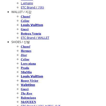
L.emaire
ETC Brand / 기타
WALLET / 지갑
𝑪𝒉𝒂𝒏𝒆𝒍
𝑪𝒆𝒍𝒊𝒏𝒆
𝗟𝗼𝘂𝗶𝘀 𝗩𝘂𝗶𝘁𝘁𝗼𝗻
𝐆𝐮𝐜𝐜𝐢
𝐁𝐨𝐭𝐭𝐞𝐠𝐚 𝐕𝐞𝐧𝐞𝐭𝐚
ETC Brand / WALLET
SHOES / 신발
𝑪𝒉𝒂𝒏𝒆𝒍
𝐇𝐞𝐫𝐦𝐞𝐬
𝑫𝒊𝒐𝒓
𝑪𝒆𝒍𝒊𝒏𝒆
𝐋𝐨𝐫𝐨 𝐩𝐢𝐚𝐧𝐚
𝐏𝐫𝐚𝐝𝐚
𝐌𝐢𝐮𝐌𝐢𝐮
𝗟𝗼𝘂𝗶𝘀 𝗩𝘂𝗶𝘁𝘁𝗼𝗻
𝐑𝐨𝐠𝐞𝐫 𝐕𝐢𝐯𝐢𝐞𝐫
𝗩𝗮𝗹𝗻𝘁𝗶𝗻𝗼
𝐆𝐮𝐜𝐜𝐢
𝑻𝒉𝒆 𝑹𝒐𝒘
𝐁𝐚𝐥𝐞𝐧𝐜𝐢𝐚𝐠𝐚
𝐌𝐜𝐐𝐔𝐄𝐄𝐍