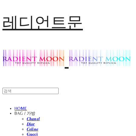
레디언트문
HOME
BAG / 가방
𝑪𝒉𝒂𝒏𝒆𝒍
𝑫𝒊𝒐𝒓
𝑪𝒆𝒍𝒊𝒏𝒆
𝐆𝐮𝐜𝐜𝐢