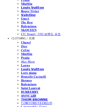
𝐌𝐢𝐮𝐌𝐢𝐮
𝗟𝗼𝘂𝗶𝘀 𝗩𝘂𝗶𝘁𝘁𝗼𝗻
𝐑𝐨𝐠𝐞𝐫 𝐕𝐢𝐯𝐢𝐞𝐫
𝗩𝗮𝗹𝗻𝘁𝗶𝗻𝗼
𝐆𝐮𝐜𝐜𝐢
𝑻𝒉𝒆 𝑹𝒐𝒘
𝐁𝐚𝐥𝐞𝐧𝐜𝐢𝐚𝐠𝐚
𝐌𝐜𝐐𝐔𝐄𝐄𝐍
ETC Brand / 기타 브랜드 슈즈
CLOTHING / 의류
𝑪𝒉𝒂𝒏𝒆𝒍
𝑫𝒊𝒐𝒓
𝑪𝒆𝒍𝒊𝒏𝒆
𝐌𝐢𝐮𝐌𝐢𝐮
𝐏𝐫𝐚𝐝𝐚
𝑀𝑎𝑥 𝑀𝑎𝑟𝑎
𝐋𝐨𝐞𝐰𝐞
𝗟𝗼𝘂𝗶𝘀 𝗩𝘂𝗶𝘁𝘁𝗼𝗻
𝐋𝐨𝐫𝐨 𝐩𝐢𝐚𝐧𝐚
𝑩𝒓𝒖𝒏𝒆𝒍𝒍𝒐 𝑪𝒖𝒄𝒊𝒏𝒆𝒍𝒍𝒊
𝐇𝐞𝐫𝐦𝐞𝐬
𝐁𝐚𝐥𝐞𝐧𝐜𝐢𝐚𝐠𝐚
𝐒𝐚𝐢𝐧𝐭 𝐋𝐚𝐮𝐫𝐞𝐧𝐭
𝐁𝐔𝐑𝐁𝐄𝐑𝐑𝐘
𝑴𝑶𝑵𝑪𝙇𝙀𝑹
𝗧𝗛𝗢𝗠 𝗕𝗥𝗢𝗪𝗡𝗘
T.OM FORD | B.ERLUTI
E.rmenegildo Zegna