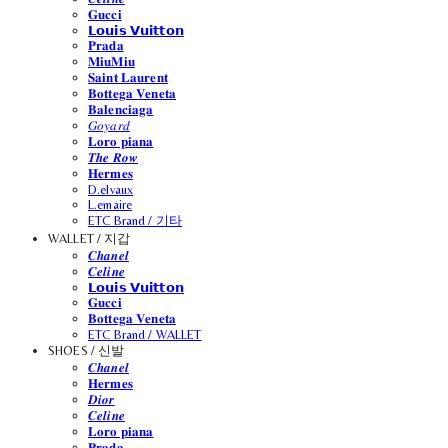
𝐆𝐮𝐜𝐜𝐢
𝗟𝗼𝘂𝗶𝘀 𝗩𝘂𝗶𝘁𝘁𝗼𝗻
𝐏𝐫𝐚𝐝𝐚
𝐌𝐢𝐮𝐌𝐢𝐮
𝐒𝐚𝐢𝐧𝐭 𝐋𝐚𝐮𝐫𝐞𝐧𝐭
𝐁𝐨𝐭𝐭𝐞𝐠𝐚 𝐕𝐞𝐧𝐞𝐭𝐚
𝐁𝐚𝐥𝐞𝐧𝐜𝐢𝐚𝐠𝐚
𝐺𝑜𝑦𝑎𝑟𝑑
𝐋𝐨𝐫𝐨 𝐩𝐢𝐚𝐧𝐚
𝑻𝒉𝒆 𝑹𝒐𝒘
𝐇𝐞𝐫𝐦𝐞𝐬
D.elvaux
L.emaire
ETC Brand / 기타
WALLET / 지갑
𝑪𝒉𝒂𝒏𝒆𝒍
𝑪𝒆𝒍𝒊𝒏𝒆
𝗟𝗼𝘂𝗶𝘀 𝗩𝘂𝗶𝘁𝘁𝗼𝗻
𝐆𝐮𝐜𝐜𝐢
𝐁𝐨𝐭𝐭𝐞𝐠𝐚 𝐕𝐞𝐧𝐞𝐭𝐚
ETC Brand / WALLET
SHOES / 신발
𝑪𝒉𝒂𝒏𝒆𝒍
𝐇𝐞𝐫𝐦𝐞𝐬
𝑫𝒊𝒐𝒓
𝑪𝒆𝒍𝒊𝒏𝒆
𝐋𝐨𝐫𝐨 𝐩𝐢𝐚𝐧𝐚
𝐏𝐫𝐚𝐝𝐚