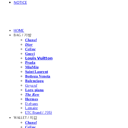
NOTICE
HOME
BAG / 가방
𝑪𝒉𝒂𝒏𝒆𝒍
𝑫𝒊𝒐𝒓
𝑪𝒆𝒍𝒊𝒏𝒆
𝐆𝐮𝐜𝐜𝐢
𝗟𝗼𝘂𝗶𝘀 𝗩𝘂𝗶𝘁𝘁𝗼𝗻
𝐏𝐫𝐚𝐝𝐚
𝐌𝐢𝐮𝐌𝐢𝐮
𝐒𝐚𝐢𝐧𝐭 𝐋𝐚𝐮𝐫𝐞𝐧𝐭
𝐁𝐨𝐭𝐭𝐞𝐠𝐚 𝐕𝐞𝐧𝐞𝐭𝐚
𝐁𝐚𝐥𝐞𝐧𝐜𝐢𝐚𝐠𝐚
𝐺𝑜𝑦𝑎𝑟𝑑
𝐋𝐨𝐫𝐨 𝐩𝐢𝐚𝐧𝐚
𝑻𝒉𝒆 𝑹𝒐𝒘
𝐇𝐞𝐫𝐦𝐞𝐬
D.elvaux
L.emaire
ETC Brand / 기타
WALLET / 지갑
𝑪𝒉𝒂𝒏𝒆𝒍
𝑪𝒆𝒍𝒊𝒏𝒆