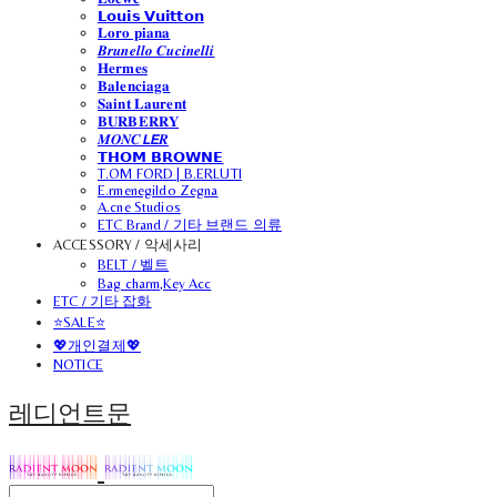
𝗟𝗼𝘂𝗶𝘀 𝗩𝘂𝗶𝘁𝘁𝗼𝗻
𝐋𝐨𝐫𝐨 𝐩𝐢𝐚𝐧𝐚
𝑩𝒓𝒖𝒏𝒆𝒍𝒍𝒐 𝑪𝒖𝒄𝒊𝒏𝒆𝒍𝒍𝒊
𝐇𝐞𝐫𝐦𝐞𝐬
𝐁𝐚𝐥𝐞𝐧𝐜𝐢𝐚𝐠𝐚
𝐒𝐚𝐢𝐧𝐭 𝐋𝐚𝐮𝐫𝐞𝐧𝐭
𝐁𝐔𝐑𝐁𝐄𝐑𝐑𝐘
𝑴𝑶𝑵𝑪𝙇𝙀𝑹
𝗧𝗛𝗢𝗠 𝗕𝗥𝗢𝗪𝗡𝗘
T.OM FORD | B.ERLUTI
E.rmenegildo Zegna
A.cne Studios
ETC Brand / 기타 브랜드 의류
ACCESSORY / 악세사리
BELT / 벨트
Bag charm,Key Acc
ETC / 기타 잡화
⭐SALE⭐
💖개인결제💖
NOTICE
레디언트문