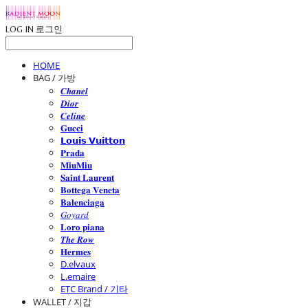
LOG IN
로그인
HOME
BAG / 가방
𝑪𝒉𝒂𝒏𝒆𝒍
𝑫𝒊𝒐𝒓
𝑪𝒆𝒍𝒊𝒏𝒆
𝐆𝐮𝐜𝐜𝐢
𝗟𝗼𝘂𝗶𝘀 𝗩𝘂𝗶𝘁𝘁𝗼𝗻
𝐏𝐫𝐚𝐝𝐚
𝐌𝐢𝐮𝐌𝐢𝐮
𝐒𝐚𝐢𝐧𝐭 𝐋𝐚𝐮𝐫𝐞𝐧𝐭
𝐁𝐨𝐭𝐭𝐞𝐠𝐚 𝐕𝐞𝐧𝐞𝐭𝐚
𝐁𝐚𝐥𝐞𝐧𝐜𝐢𝐚𝐠𝐚
𝐺𝑜𝑦𝑎𝑟𝑑
𝐋𝐨𝐫𝐨 𝐩𝐢𝐚𝐧𝐚
𝑻𝒉𝒆 𝑹𝒐𝒘
𝐇𝐞𝐫𝐦𝐞𝐬
D.elvaux
L.emaire
ETC Brand / 기타
WALLET / 지갑