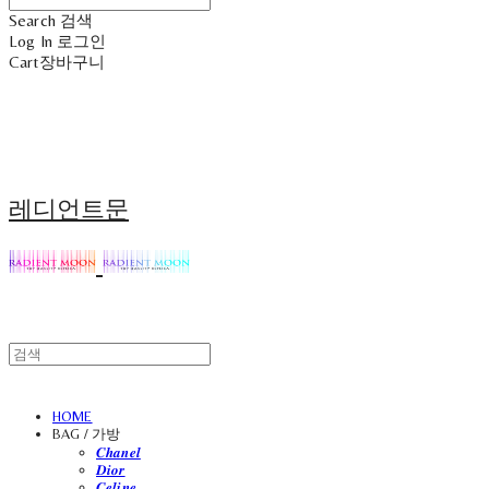
Search
검색
Log In
로그인
Cart
장바구니
레디언트문
HOME
BAG / 가방
𝑪𝒉𝒂𝒏𝒆𝒍
𝑫𝒊𝒐𝒓
𝑪𝒆𝒍𝒊𝒏𝒆