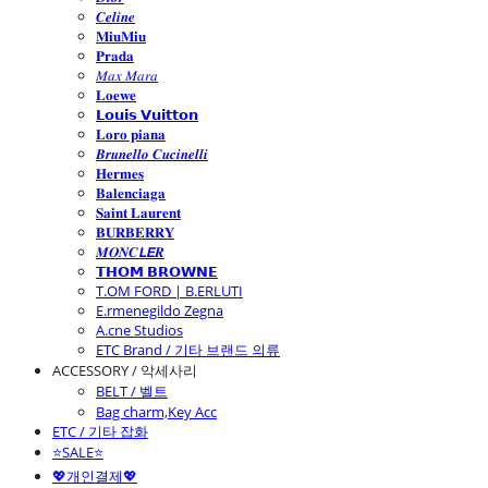
𝑪𝒆𝒍𝒊𝒏𝒆
𝐌𝐢𝐮𝐌𝐢𝐮
𝐏𝐫𝐚𝐝𝐚
𝑀𝑎𝑥 𝑀𝑎𝑟𝑎
𝐋𝐨𝐞𝐰𝐞
𝗟𝗼𝘂𝗶𝘀 𝗩𝘂𝗶𝘁𝘁𝗼𝗻
𝐋𝐨𝐫𝐨 𝐩𝐢𝐚𝐧𝐚
𝑩𝒓𝒖𝒏𝒆𝒍𝒍𝒐 𝑪𝒖𝒄𝒊𝒏𝒆𝒍𝒍𝒊
𝐇𝐞𝐫𝐦𝐞𝐬
𝐁𝐚𝐥𝐞𝐧𝐜𝐢𝐚𝐠𝐚
𝐒𝐚𝐢𝐧𝐭 𝐋𝐚𝐮𝐫𝐞𝐧𝐭
𝐁𝐔𝐑𝐁𝐄𝐑𝐑𝐘
𝑴𝑶𝑵𝑪𝙇𝙀𝑹
𝗧𝗛𝗢𝗠 𝗕𝗥𝗢𝗪𝗡𝗘
T.OM FORD | B.ERLUTI
E.rmenegildo Zegna
A.cne Studios
ETC Brand / 기타 브랜드 의류
ACCESSORY / 악세사리
BELT / 벨트
Bag charm,Key Acc
ETC / 기타 잡화
⭐SALE⭐
💖개인결제💖