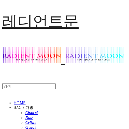
레디언트문
HOME
BAG / 가방
𝑪𝒉𝒂𝒏𝒆𝒍
𝑫𝒊𝒐𝒓
𝑪𝒆𝒍𝒊𝒏𝒆
𝐆𝐮𝐜𝐜𝐢