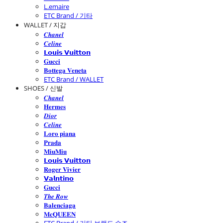
L.emaire
ETC Brand / 기타
WALLET / 지갑
𝑪𝒉𝒂𝒏𝒆𝒍
𝑪𝒆𝒍𝒊𝒏𝒆
𝗟𝗼𝘂𝗶𝘀 𝗩𝘂𝗶𝘁𝘁𝗼𝗻
𝐆𝐮𝐜𝐜𝐢
𝐁𝐨𝐭𝐭𝐞𝐠𝐚 𝐕𝐞𝐧𝐞𝐭𝐚
ETC Brand / WALLET
SHOES / 신발
𝑪𝒉𝒂𝒏𝒆𝒍
𝐇𝐞𝐫𝐦𝐞𝐬
𝑫𝒊𝒐𝒓
𝑪𝒆𝒍𝒊𝒏𝒆
𝐋𝐨𝐫𝐨 𝐩𝐢𝐚𝐧𝐚
𝐏𝐫𝐚𝐝𝐚
𝐌𝐢𝐮𝐌𝐢𝐮
𝗟𝗼𝘂𝗶𝘀 𝗩𝘂𝗶𝘁𝘁𝗼𝗻
𝐑𝐨𝐠𝐞𝐫 𝐕𝐢𝐯𝐢𝐞𝐫
𝗩𝗮𝗹𝗻𝘁𝗶𝗻𝗼
𝐆𝐮𝐜𝐜𝐢
𝑻𝒉𝒆 𝑹𝒐𝒘
𝐁𝐚𝐥𝐞𝐧𝐜𝐢𝐚𝐠𝐚
𝐌𝐜𝐐𝐔𝐄𝐄𝐍