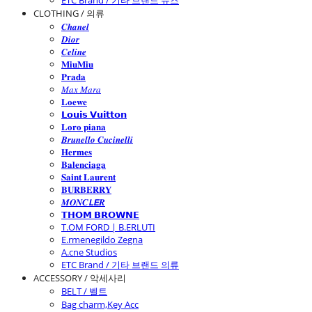
ETC Brand / 기타 브랜드 슈즈
CLOTHING / 의류
𝑪𝒉𝒂𝒏𝒆𝒍
𝑫𝒊𝒐𝒓
𝑪𝒆𝒍𝒊𝒏𝒆
𝐌𝐢𝐮𝐌𝐢𝐮
𝐏𝐫𝐚𝐝𝐚
𝑀𝑎𝑥 𝑀𝑎𝑟𝑎
𝐋𝐨𝐞𝐰𝐞
𝗟𝗼𝘂𝗶𝘀 𝗩𝘂𝗶𝘁𝘁𝗼𝗻
𝐋𝐨𝐫𝐨 𝐩𝐢𝐚𝐧𝐚
𝑩𝒓𝒖𝒏𝒆𝒍𝒍𝒐 𝑪𝒖𝒄𝒊𝒏𝒆𝒍𝒍𝒊
𝐇𝐞𝐫𝐦𝐞𝐬
𝐁𝐚𝐥𝐞𝐧𝐜𝐢𝐚𝐠𝐚
𝐒𝐚𝐢𝐧𝐭 𝐋𝐚𝐮𝐫𝐞𝐧𝐭
𝐁𝐔𝐑𝐁𝐄𝐑𝐑𝐘
𝑴𝑶𝑵𝑪𝙇𝙀𝑹
𝗧𝗛𝗢𝗠 𝗕𝗥𝗢𝗪𝗡𝗘
T.OM FORD | B.ERLUTI
E.rmenegildo Zegna
A.cne Studios
ETC Brand / 기타 브랜드 의류
ACCESSORY / 악세사리
BELT / 벨트
Bag charm,Key Acc