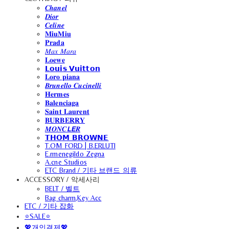
𝑪𝒉𝒂𝒏𝒆𝒍
𝑫𝒊𝒐𝒓
𝑪𝒆𝒍𝒊𝒏𝒆
𝐌𝐢𝐮𝐌𝐢𝐮
𝐏𝐫𝐚𝐝𝐚
𝑀𝑎𝑥 𝑀𝑎𝑟𝑎
𝐋𝐨𝐞𝐰𝐞
𝗟𝗼𝘂𝗶𝘀 𝗩𝘂𝗶𝘁𝘁𝗼𝗻
𝐋𝐨𝐫𝐨 𝐩𝐢𝐚𝐧𝐚
𝑩𝒓𝒖𝒏𝒆𝒍𝒍𝒐 𝑪𝒖𝒄𝒊𝒏𝒆𝒍𝒍𝒊
𝐇𝐞𝐫𝐦𝐞𝐬
𝐁𝐚𝐥𝐞𝐧𝐜𝐢𝐚𝐠𝐚
𝐒𝐚𝐢𝐧𝐭 𝐋𝐚𝐮𝐫𝐞𝐧𝐭
𝐁𝐔𝐑𝐁𝐄𝐑𝐑𝐘
𝑴𝑶𝑵𝑪𝙇𝙀𝑹
𝗧𝗛𝗢𝗠 𝗕𝗥𝗢𝗪𝗡𝗘
T.OM FORD | B.ERLUTI
E.rmenegildo Zegna
A.cne Studios
ETC Brand / 기타 브랜드 의류
ACCESSORY / 악세사리
BELT / 벨트
Bag charm,Key Acc
ETC / 기타 잡화
⭐SALE⭐
💖개인결제💖