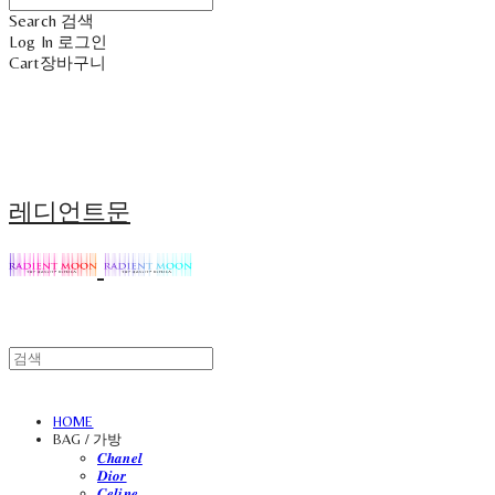
Search
검색
Log In
로그인
Cart
장바구니
레디언트문
HOME
BAG / 가방
𝑪𝒉𝒂𝒏𝒆𝒍
𝑫𝒊𝒐𝒓
𝑪𝒆𝒍𝒊𝒏𝒆