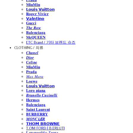
𝐌𝐢𝐮𝐌𝐢𝐮
𝗟𝗼𝘂𝗶𝘀 𝗩𝘂𝗶𝘁𝘁𝗼𝗻
𝐑𝐨𝐠𝐞𝐫 𝐕𝐢𝐯𝐢𝐞𝐫
𝗩𝗮𝗹𝗻𝘁𝗶𝗻𝗼
𝐆𝐮𝐜𝐜𝐢
𝑻𝒉𝒆 𝑹𝒐𝒘
𝐁𝐚𝐥𝐞𝐧𝐜𝐢𝐚𝐠𝐚
𝐌𝐜𝐐𝐔𝐄𝐄𝐍
ETC Brand / 기타 브랜드 슈즈
CLOTHING / 의류
𝑪𝒉𝒂𝒏𝒆𝒍
𝑫𝒊𝒐𝒓
𝑪𝒆𝒍𝒊𝒏𝒆
𝐌𝐢𝐮𝐌𝐢𝐮
𝐏𝐫𝐚𝐝𝐚
𝑀𝑎𝑥 𝑀𝑎𝑟𝑎
𝐋𝐨𝐞𝐰𝐞
𝗟𝗼𝘂𝗶𝘀 𝗩𝘂𝗶𝘁𝘁𝗼𝗻
𝐋𝐨𝐫𝐨 𝐩𝐢𝐚𝐧𝐚
𝑩𝒓𝒖𝒏𝒆𝒍𝒍𝒐 𝑪𝒖𝒄𝒊𝒏𝒆𝒍𝒍𝒊
𝐇𝐞𝐫𝐦𝐞𝐬
𝐁𝐚𝐥𝐞𝐧𝐜𝐢𝐚𝐠𝐚
𝐒𝐚𝐢𝐧𝐭 𝐋𝐚𝐮𝐫𝐞𝐧𝐭
𝐁𝐔𝐑𝐁𝐄𝐑𝐑𝐘
𝑴𝑶𝑵𝑪𝙇𝙀𝑹
𝗧𝗛𝗢𝗠 𝗕𝗥𝗢𝗪𝗡𝗘
T.OM FORD | B.ERLUTI
E.rmenegildo Zegna