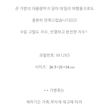
큰 가방의 대용량까지 담아 데일리 여행용으로도
충분히 만족스럽습니다🙋🏻‍♀️
수입 고밀도 자수, 선명하고 완전한 자수🪡
모델번호: M1265
사이즈: 𝟐𝟔.𝟓*𝟐𝟏*𝟏𝟒𝓬𝓶
** 가방류는
제작기간 가죽,부자재 재고에 따라