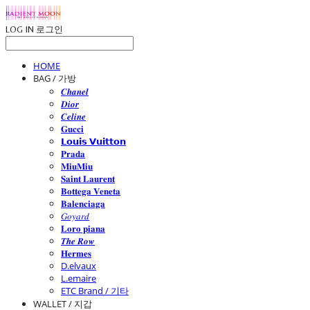
LOG IN
로그인
HOME
BAG / 가방
𝑪𝒉𝒂𝒏𝒆𝒍
𝑫𝒊𝒐𝒓
𝑪𝒆𝒍𝒊𝒏𝒆
𝐆𝐮𝐜𝐜𝐢
𝗟𝗼𝘂𝗶𝘀 𝗩𝘂𝗶𝘁𝘁𝗼𝗻
𝐏𝐫𝐚𝐝𝐚
𝐌𝐢𝐮𝐌𝐢𝐮
𝐒𝐚𝐢𝐧𝐭 𝐋𝐚𝐮𝐫𝐞𝐧𝐭
𝐁𝐨𝐭𝐭𝐞𝐠𝐚 𝐕𝐞𝐧𝐞𝐭𝐚
𝐁𝐚𝐥𝐞𝐧𝐜𝐢𝐚𝐠𝐚
𝐺𝑜𝑦𝑎𝑟𝑑
𝐋𝐨𝐫𝐨 𝐩𝐢𝐚𝐧𝐚
𝑻𝒉𝒆 𝑹𝒐𝒘
𝐇𝐞𝐫𝐦𝐞𝐬
D.elvaux
L.emaire
ETC Brand / 기타
WALLET / 지갑