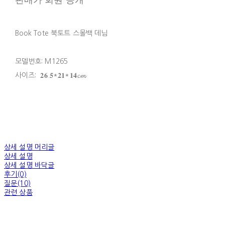
Book Tote 북토트 스몰백 데님
모델번호: M1265
사이즈: 𝟐𝟔.𝟓*𝟐𝟏*𝟏𝟒𝓬𝓶
상세 설명 머리글
상세 설명
상세 설명 바닥글
후기(0)
질문(10)
관련 상품