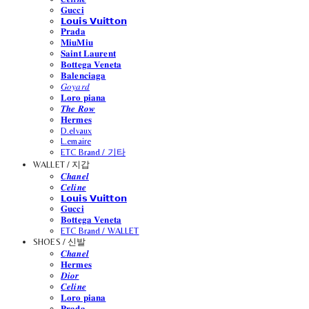
𝐆𝐮𝐜𝐜𝐢
𝗟𝗼𝘂𝗶𝘀 𝗩𝘂𝗶𝘁𝘁𝗼𝗻
𝐏𝐫𝐚𝐝𝐚
𝐌𝐢𝐮𝐌𝐢𝐮
𝐒𝐚𝐢𝐧𝐭 𝐋𝐚𝐮𝐫𝐞𝐧𝐭
𝐁𝐨𝐭𝐭𝐞𝐠𝐚 𝐕𝐞𝐧𝐞𝐭𝐚
𝐁𝐚𝐥𝐞𝐧𝐜𝐢𝐚𝐠𝐚
𝐺𝑜𝑦𝑎𝑟𝑑
𝐋𝐨𝐫𝐨 𝐩𝐢𝐚𝐧𝐚
𝑻𝒉𝒆 𝑹𝒐𝒘
𝐇𝐞𝐫𝐦𝐞𝐬
D.elvaux
L.emaire
ETC Brand / 기타
WALLET / 지갑
𝑪𝒉𝒂𝒏𝒆𝒍
𝑪𝒆𝒍𝒊𝒏𝒆
𝗟𝗼𝘂𝗶𝘀 𝗩𝘂𝗶𝘁𝘁𝗼𝗻
𝐆𝐮𝐜𝐜𝐢
𝐁𝐨𝐭𝐭𝐞𝐠𝐚 𝐕𝐞𝐧𝐞𝐭𝐚
ETC Brand / WALLET
SHOES / 신발
𝑪𝒉𝒂𝒏𝒆𝒍
𝐇𝐞𝐫𝐦𝐞𝐬
𝑫𝒊𝒐𝒓
𝑪𝒆𝒍𝒊𝒏𝒆
𝐋𝐨𝐫𝐨 𝐩𝐢𝐚𝐧𝐚
𝐏𝐫𝐚𝐝𝐚