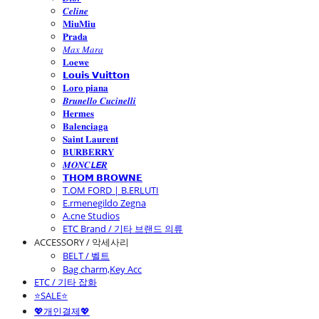
𝑪𝒆𝒍𝒊𝒏𝒆
𝐌𝐢𝐮𝐌𝐢𝐮
𝐏𝐫𝐚𝐝𝐚
𝑀𝑎𝑥 𝑀𝑎𝑟𝑎
𝐋𝐨𝐞𝐰𝐞
𝗟𝗼𝘂𝗶𝘀 𝗩𝘂𝗶𝘁𝘁𝗼𝗻
𝐋𝐨𝐫𝐨 𝐩𝐢𝐚𝐧𝐚
𝑩𝒓𝒖𝒏𝒆𝒍𝒍𝒐 𝑪𝒖𝒄𝒊𝒏𝒆𝒍𝒍𝒊
𝐇𝐞𝐫𝐦𝐞𝐬
𝐁𝐚𝐥𝐞𝐧𝐜𝐢𝐚𝐠𝐚
𝐒𝐚𝐢𝐧𝐭 𝐋𝐚𝐮𝐫𝐞𝐧𝐭
𝐁𝐔𝐑𝐁𝐄𝐑𝐑𝐘
𝑴𝑶𝑵𝑪𝙇𝙀𝑹
𝗧𝗛𝗢𝗠 𝗕𝗥𝗢𝗪𝗡𝗘
T.OM FORD | B.ERLUTI
E.rmenegildo Zegna
A.cne Studios
ETC Brand / 기타 브랜드 의류
ACCESSORY / 악세사리
BELT / 벨트
Bag charm,Key Acc
ETC / 기타 잡화
⭐SALE⭐
💖개인결제💖