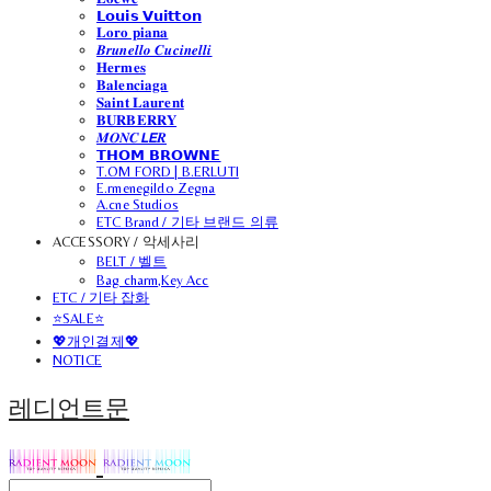
𝗟𝗼𝘂𝗶𝘀 𝗩𝘂𝗶𝘁𝘁𝗼𝗻
𝐋𝐨𝐫𝐨 𝐩𝐢𝐚𝐧𝐚
𝑩𝒓𝒖𝒏𝒆𝒍𝒍𝒐 𝑪𝒖𝒄𝒊𝒏𝒆𝒍𝒍𝒊
𝐇𝐞𝐫𝐦𝐞𝐬
𝐁𝐚𝐥𝐞𝐧𝐜𝐢𝐚𝐠𝐚
𝐒𝐚𝐢𝐧𝐭 𝐋𝐚𝐮𝐫𝐞𝐧𝐭
𝐁𝐔𝐑𝐁𝐄𝐑𝐑𝐘
𝑴𝑶𝑵𝑪𝙇𝙀𝑹
𝗧𝗛𝗢𝗠 𝗕𝗥𝗢𝗪𝗡𝗘
T.OM FORD | B.ERLUTI
E.rmenegildo Zegna
A.cne Studios
ETC Brand / 기타 브랜드 의류
ACCESSORY / 악세사리
BELT / 벨트
Bag charm,Key Acc
ETC / 기타 잡화
⭐SALE⭐
💖개인결제💖
NOTICE
레디언트문