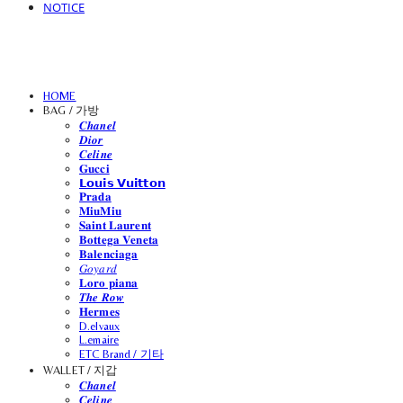
NOTICE
HOME
BAG / 가방
𝑪𝒉𝒂𝒏𝒆𝒍
𝑫𝒊𝒐𝒓
𝑪𝒆𝒍𝒊𝒏𝒆
𝐆𝐮𝐜𝐜𝐢
𝗟𝗼𝘂𝗶𝘀 𝗩𝘂𝗶𝘁𝘁𝗼𝗻
𝐏𝐫𝐚𝐝𝐚
𝐌𝐢𝐮𝐌𝐢𝐮
𝐒𝐚𝐢𝐧𝐭 𝐋𝐚𝐮𝐫𝐞𝐧𝐭
𝐁𝐨𝐭𝐭𝐞𝐠𝐚 𝐕𝐞𝐧𝐞𝐭𝐚
𝐁𝐚𝐥𝐞𝐧𝐜𝐢𝐚𝐠𝐚
𝐺𝑜𝑦𝑎𝑟𝑑
𝐋𝐨𝐫𝐨 𝐩𝐢𝐚𝐧𝐚
𝑻𝒉𝒆 𝑹𝒐𝒘
𝐇𝐞𝐫𝐦𝐞𝐬
D.elvaux
L.emaire
ETC Brand / 기타
WALLET / 지갑
𝑪𝒉𝒂𝒏𝒆𝒍
𝑪𝒆𝒍𝒊𝒏𝒆