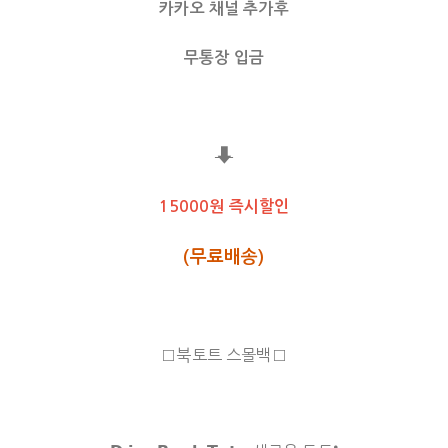
카카오 채널 추가후
무통장 입금
⬇
15000원 즉시할인
(무료배송)
□북토트 스몰백□