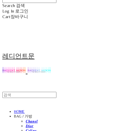
Search
검색
Log In
로그인
Cart
장바구니
레디언트문
HOME
BAG / 가방
𝑪𝒉𝒂𝒏𝒆𝒍
𝑫𝒊𝒐𝒓
𝑪𝒆𝒍𝒊𝒏𝒆