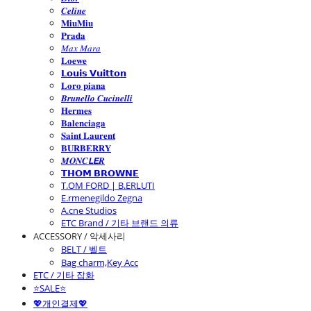
𝑪𝒆𝒍𝒊𝒏𝒆
𝐌𝐢𝐮𝐌𝐢𝐮
𝐏𝐫𝐚𝐝𝐚
𝑀𝑎𝑥 𝑀𝑎𝑟𝑎
𝐋𝐨𝐞𝐰𝐞
𝗟𝗼𝘂𝗶𝘀 𝗩𝘂𝗶𝘁𝘁𝗼𝗻
𝐋𝐨𝐫𝐨 𝐩𝐢𝐚𝐧𝐚
𝑩𝒓𝒖𝒏𝒆𝒍𝒍𝒐 𝑪𝒖𝒄𝒊𝒏𝒆𝒍𝒍𝒊
𝐇𝐞𝐫𝐦𝐞𝐬
𝐁𝐚𝐥𝐞𝐧𝐜𝐢𝐚𝐠𝐚
𝐒𝐚𝐢𝐧𝐭 𝐋𝐚𝐮𝐫𝐞𝐧𝐭
𝐁𝐔𝐑𝐁𝐄𝐑𝐑𝐘
𝑴𝑶𝑵𝑪𝙇𝙀𝑹
𝗧𝗛𝗢𝗠 𝗕𝗥𝗢𝗪𝗡𝗘
T.OM FORD | B.ERLUTI
E.rmenegildo Zegna
A.cne Studios
ETC Brand / 기타 브랜드 의류
ACCESSORY / 악세사리
BELT / 벨트
Bag charm,Key Acc
ETC / 기타 잡화
⭐SALE⭐
💖개인결제💖