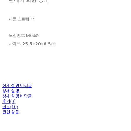
새들 스트랩 백
모델번호: M0445
사이즈: 𝟮𝟱.𝟱*𝟮𝟬*𝟲.𝟱𝒄𝒎
상세 설명 머리글
상세 설명
상세 설명 바닥글
후기(0)
질문(10)
관련 상품