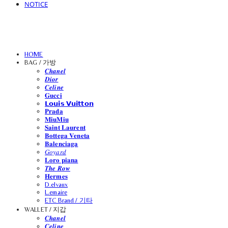
NOTICE
HOME
BAG / 가방
𝑪𝒉𝒂𝒏𝒆𝒍
𝑫𝒊𝒐𝒓
𝑪𝒆𝒍𝒊𝒏𝒆
𝐆𝐮𝐜𝐜𝐢
𝗟𝗼𝘂𝗶𝘀 𝗩𝘂𝗶𝘁𝘁𝗼𝗻
𝐏𝐫𝐚𝐝𝐚
𝐌𝐢𝐮𝐌𝐢𝐮
𝐒𝐚𝐢𝐧𝐭 𝐋𝐚𝐮𝐫𝐞𝐧𝐭
𝐁𝐨𝐭𝐭𝐞𝐠𝐚 𝐕𝐞𝐧𝐞𝐭𝐚
𝐁𝐚𝐥𝐞𝐧𝐜𝐢𝐚𝐠𝐚
𝐺𝑜𝑦𝑎𝑟𝑑
𝐋𝐨𝐫𝐨 𝐩𝐢𝐚𝐧𝐚
𝑻𝒉𝒆 𝑹𝒐𝒘
𝐇𝐞𝐫𝐦𝐞𝐬
D.elvaux
L.emaire
ETC Brand / 기타
WALLET / 지갑
𝑪𝒉𝒂𝒏𝒆𝒍
𝑪𝒆𝒍𝒊𝒏𝒆