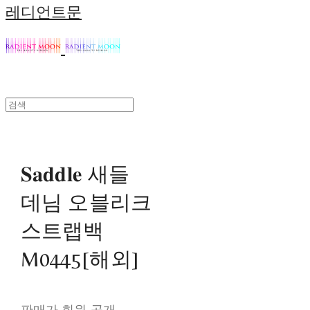
레디언트문
𝐒𝐚𝐝𝐝𝐥𝐞 새들
데님 오블리크
스트랩백
M0445[해외]
판매가 회원 공개