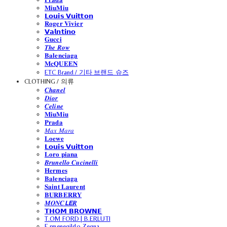
𝐌𝐢𝐮𝐌𝐢𝐮
𝗟𝗼𝘂𝗶𝘀 𝗩𝘂𝗶𝘁𝘁𝗼𝗻
𝐑𝐨𝐠𝐞𝐫 𝐕𝐢𝐯𝐢𝐞𝐫
𝗩𝗮𝗹𝗻𝘁𝗶𝗻𝗼
𝐆𝐮𝐜𝐜𝐢
𝑻𝒉𝒆 𝑹𝒐𝒘
𝐁𝐚𝐥𝐞𝐧𝐜𝐢𝐚𝐠𝐚
𝐌𝐜𝐐𝐔𝐄𝐄𝐍
ETC Brand / 기타 브랜드 슈즈
CLOTHING / 의류
𝑪𝒉𝒂𝒏𝒆𝒍
𝑫𝒊𝒐𝒓
𝑪𝒆𝒍𝒊𝒏𝒆
𝐌𝐢𝐮𝐌𝐢𝐮
𝐏𝐫𝐚𝐝𝐚
𝑀𝑎𝑥 𝑀𝑎𝑟𝑎
𝐋𝐨𝐞𝐰𝐞
𝗟𝗼𝘂𝗶𝘀 𝗩𝘂𝗶𝘁𝘁𝗼𝗻
𝐋𝐨𝐫𝐨 𝐩𝐢𝐚𝐧𝐚
𝑩𝒓𝒖𝒏𝒆𝒍𝒍𝒐 𝑪𝒖𝒄𝒊𝒏𝒆𝒍𝒍𝒊
𝐇𝐞𝐫𝐦𝐞𝐬
𝐁𝐚𝐥𝐞𝐧𝐜𝐢𝐚𝐠𝐚
𝐒𝐚𝐢𝐧𝐭 𝐋𝐚𝐮𝐫𝐞𝐧𝐭
𝐁𝐔𝐑𝐁𝐄𝐑𝐑𝐘
𝑴𝑶𝑵𝑪𝙇𝙀𝑹
𝗧𝗛𝗢𝗠 𝗕𝗥𝗢𝗪𝗡𝗘
T.OM FORD | B.ERLUTI
E.rmenegildo Zegna