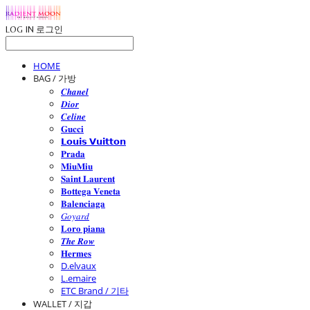
LOG IN
로그인
HOME
BAG / 가방
𝑪𝒉𝒂𝒏𝒆𝒍
𝑫𝒊𝒐𝒓
𝑪𝒆𝒍𝒊𝒏𝒆
𝐆𝐮𝐜𝐜𝐢
𝗟𝗼𝘂𝗶𝘀 𝗩𝘂𝗶𝘁𝘁𝗼𝗻
𝐏𝐫𝐚𝐝𝐚
𝐌𝐢𝐮𝐌𝐢𝐮
𝐒𝐚𝐢𝐧𝐭 𝐋𝐚𝐮𝐫𝐞𝐧𝐭
𝐁𝐨𝐭𝐭𝐞𝐠𝐚 𝐕𝐞𝐧𝐞𝐭𝐚
𝐁𝐚𝐥𝐞𝐧𝐜𝐢𝐚𝐠𝐚
𝐺𝑜𝑦𝑎𝑟𝑑
𝐋𝐨𝐫𝐨 𝐩𝐢𝐚𝐧𝐚
𝑻𝒉𝒆 𝑹𝒐𝒘
𝐇𝐞𝐫𝐦𝐞𝐬
D.elvaux
L.emaire
ETC Brand / 기타
WALLET / 지갑