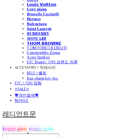
𝗟𝗼𝘂𝗶𝘀 𝗩𝘂𝗶𝘁𝘁𝗼𝗻
𝐋𝐨𝐫𝐨 𝐩𝐢𝐚𝐧𝐚
𝑩𝒓𝒖𝒏𝒆𝒍𝒍𝒐 𝑪𝒖𝒄𝒊𝒏𝒆𝒍𝒍𝒊
𝐇𝐞𝐫𝐦𝐞𝐬
𝐁𝐚𝐥𝐞𝐧𝐜𝐢𝐚𝐠𝐚
𝐒𝐚𝐢𝐧𝐭 𝐋𝐚𝐮𝐫𝐞𝐧𝐭
𝐁𝐔𝐑𝐁𝐄𝐑𝐑𝐘
𝑴𝑶𝑵𝑪𝙇𝙀𝑹
𝗧𝗛𝗢𝗠 𝗕𝗥𝗢𝗪𝗡𝗘
T.OM FORD | B.ERLUTI
E.rmenegildo Zegna
A.cne Studios
ETC Brand / 기타 브랜드 의류
ACCESSORY / 악세사리
BELT / 벨트
Bag charm,Key Acc
ETC / 기타 잡화
⭐SALE⭐
💖개인결제💖
NOTICE
레디언트문