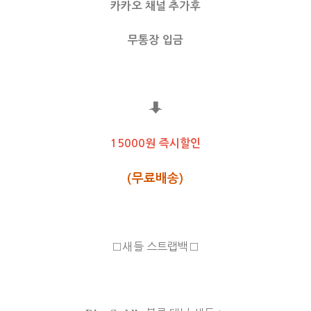
카카오 채널 추가후
무통장 입금
⬇
15000원 즉시할인
(무료배송)
□새들 스트랩백□