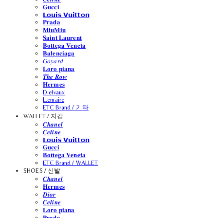
𝐆𝐮𝐜𝐜𝐢
𝗟𝗼𝘂𝗶𝘀 𝗩𝘂𝗶𝘁𝘁𝗼𝗻
𝐏𝐫𝐚𝐝𝐚
𝐌𝐢𝐮𝐌𝐢𝐮
𝐒𝐚𝐢𝐧𝐭 𝐋𝐚𝐮𝐫𝐞𝐧𝐭
𝐁𝐨𝐭𝐭𝐞𝐠𝐚 𝐕𝐞𝐧𝐞𝐭𝐚
𝐁𝐚𝐥𝐞𝐧𝐜𝐢𝐚𝐠𝐚
𝐺𝑜𝑦𝑎𝑟𝑑
𝐋𝐨𝐫𝐨 𝐩𝐢𝐚𝐧𝐚
𝑻𝒉𝒆 𝑹𝒐𝒘
𝐇𝐞𝐫𝐦𝐞𝐬
D.elvaux
L.emaire
ETC Brand / 기타
WALLET / 지갑
𝑪𝒉𝒂𝒏𝒆𝒍
𝑪𝒆𝒍𝒊𝒏𝒆
𝗟𝗼𝘂𝗶𝘀 𝗩𝘂𝗶𝘁𝘁𝗼𝗻
𝐆𝐮𝐜𝐜𝐢
𝐁𝐨𝐭𝐭𝐞𝐠𝐚 𝐕𝐞𝐧𝐞𝐭𝐚
ETC Brand / WALLET
SHOES / 신발
𝑪𝒉𝒂𝒏𝒆𝒍
𝐇𝐞𝐫𝐦𝐞𝐬
𝑫𝒊𝒐𝒓
𝑪𝒆𝒍𝒊𝒏𝒆
𝐋𝐨𝐫𝐨 𝐩𝐢𝐚𝐧𝐚
𝐏𝐫𝐚𝐝𝐚