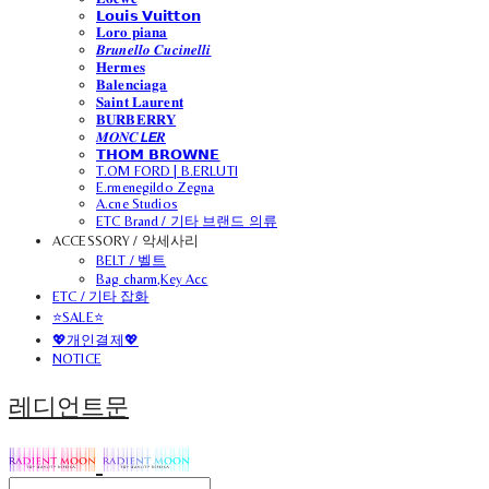
𝗟𝗼𝘂𝗶𝘀 𝗩𝘂𝗶𝘁𝘁𝗼𝗻
𝐋𝐨𝐫𝐨 𝐩𝐢𝐚𝐧𝐚
𝑩𝒓𝒖𝒏𝒆𝒍𝒍𝒐 𝑪𝒖𝒄𝒊𝒏𝒆𝒍𝒍𝒊
𝐇𝐞𝐫𝐦𝐞𝐬
𝐁𝐚𝐥𝐞𝐧𝐜𝐢𝐚𝐠𝐚
𝐒𝐚𝐢𝐧𝐭 𝐋𝐚𝐮𝐫𝐞𝐧𝐭
𝐁𝐔𝐑𝐁𝐄𝐑𝐑𝐘
𝑴𝑶𝑵𝑪𝙇𝙀𝑹
𝗧𝗛𝗢𝗠 𝗕𝗥𝗢𝗪𝗡𝗘
T.OM FORD | B.ERLUTI
E.rmenegildo Zegna
A.cne Studios
ETC Brand / 기타 브랜드 의류
ACCESSORY / 악세사리
BELT / 벨트
Bag charm,Key Acc
ETC / 기타 잡화
⭐SALE⭐
💖개인결제💖
NOTICE
레디언트문