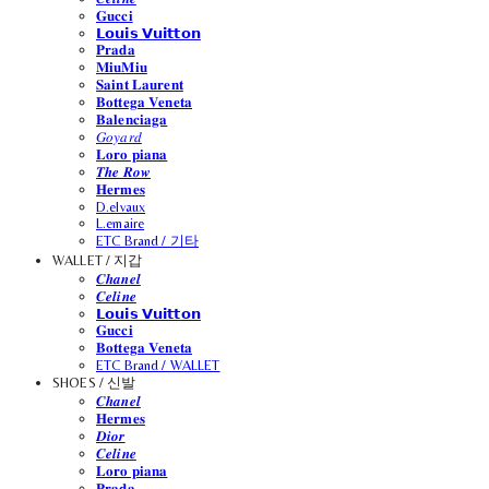
𝐆𝐮𝐜𝐜𝐢
𝗟𝗼𝘂𝗶𝘀 𝗩𝘂𝗶𝘁𝘁𝗼𝗻
𝐏𝐫𝐚𝐝𝐚
𝐌𝐢𝐮𝐌𝐢𝐮
𝐒𝐚𝐢𝐧𝐭 𝐋𝐚𝐮𝐫𝐞𝐧𝐭
𝐁𝐨𝐭𝐭𝐞𝐠𝐚 𝐕𝐞𝐧𝐞𝐭𝐚
𝐁𝐚𝐥𝐞𝐧𝐜𝐢𝐚𝐠𝐚
𝐺𝑜𝑦𝑎𝑟𝑑
𝐋𝐨𝐫𝐨 𝐩𝐢𝐚𝐧𝐚
𝑻𝒉𝒆 𝑹𝒐𝒘
𝐇𝐞𝐫𝐦𝐞𝐬
D.elvaux
L.emaire
ETC Brand / 기타
WALLET / 지갑
𝑪𝒉𝒂𝒏𝒆𝒍
𝑪𝒆𝒍𝒊𝒏𝒆
𝗟𝗼𝘂𝗶𝘀 𝗩𝘂𝗶𝘁𝘁𝗼𝗻
𝐆𝐮𝐜𝐜𝐢
𝐁𝐨𝐭𝐭𝐞𝐠𝐚 𝐕𝐞𝐧𝐞𝐭𝐚
ETC Brand / WALLET
SHOES / 신발
𝑪𝒉𝒂𝒏𝒆𝒍
𝐇𝐞𝐫𝐦𝐞𝐬
𝑫𝒊𝒐𝒓
𝑪𝒆𝒍𝒊𝒏𝒆
𝐋𝐨𝐫𝐨 𝐩𝐢𝐚𝐧𝐚
𝐏𝐫𝐚𝐝𝐚