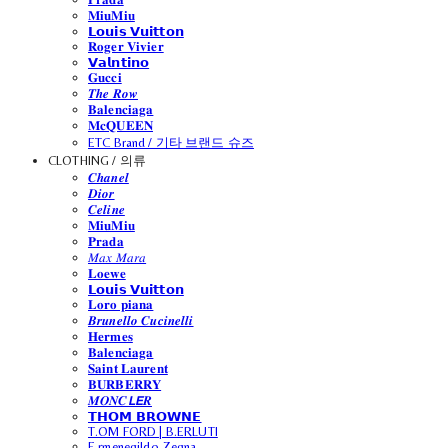
𝐌𝐢𝐮𝐌𝐢𝐮
𝗟𝗼𝘂𝗶𝘀 𝗩𝘂𝗶𝘁𝘁𝗼𝗻
𝐑𝐨𝐠𝐞𝐫 𝐕𝐢𝐯𝐢𝐞𝐫
𝗩𝗮𝗹𝗻𝘁𝗶𝗻𝗼
𝐆𝐮𝐜𝐜𝐢
𝑻𝒉𝒆 𝑹𝒐𝒘
𝐁𝐚𝐥𝐞𝐧𝐜𝐢𝐚𝐠𝐚
𝐌𝐜𝐐𝐔𝐄𝐄𝐍
ETC Brand / 기타 브랜드 슈즈
CLOTHING / 의류
𝑪𝒉𝒂𝒏𝒆𝒍
𝑫𝒊𝒐𝒓
𝑪𝒆𝒍𝒊𝒏𝒆
𝐌𝐢𝐮𝐌𝐢𝐮
𝐏𝐫𝐚𝐝𝐚
𝑀𝑎𝑥 𝑀𝑎𝑟𝑎
𝐋𝐨𝐞𝐰𝐞
𝗟𝗼𝘂𝗶𝘀 𝗩𝘂𝗶𝘁𝘁𝗼𝗻
𝐋𝐨𝐫𝐨 𝐩𝐢𝐚𝐧𝐚
𝑩𝒓𝒖𝒏𝒆𝒍𝒍𝒐 𝑪𝒖𝒄𝒊𝒏𝒆𝒍𝒍𝒊
𝐇𝐞𝐫𝐦𝐞𝐬
𝐁𝐚𝐥𝐞𝐧𝐜𝐢𝐚𝐠𝐚
𝐒𝐚𝐢𝐧𝐭 𝐋𝐚𝐮𝐫𝐞𝐧𝐭
𝐁𝐔𝐑𝐁𝐄𝐑𝐑𝐘
𝑴𝑶𝑵𝑪𝙇𝙀𝑹
𝗧𝗛𝗢𝗠 𝗕𝗥𝗢𝗪𝗡𝗘
T.OM FORD | B.ERLUTI
E.rmenegildo Zegna