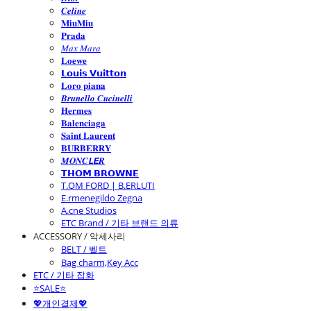
𝑪𝒆𝒍𝒊𝒏𝒆
𝐌𝐢𝐮𝐌𝐢𝐮
𝐏𝐫𝐚𝐝𝐚
𝑀𝑎𝑥 𝑀𝑎𝑟𝑎
𝐋𝐨𝐞𝐰𝐞
𝗟𝗼𝘂𝗶𝘀 𝗩𝘂𝗶𝘁𝘁𝗼𝗻
𝐋𝐨𝐫𝐨 𝐩𝐢𝐚𝐧𝐚
𝑩𝒓𝒖𝒏𝒆𝒍𝒍𝒐 𝑪𝒖𝒄𝒊𝒏𝒆𝒍𝒍𝒊
𝐇𝐞𝐫𝐦𝐞𝐬
𝐁𝐚𝐥𝐞𝐧𝐜𝐢𝐚𝐠𝐚
𝐒𝐚𝐢𝐧𝐭 𝐋𝐚𝐮𝐫𝐞𝐧𝐭
𝐁𝐔𝐑𝐁𝐄𝐑𝐑𝐘
𝑴𝑶𝑵𝑪𝙇𝙀𝑹
𝗧𝗛𝗢𝗠 𝗕𝗥𝗢𝗪𝗡𝗘
T.OM FORD | B.ERLUTI
E.rmenegildo Zegna
A.cne Studios
ETC Brand / 기타 브랜드 의류
ACCESSORY / 악세사리
BELT / 벨트
Bag charm,Key Acc
ETC / 기타 잡화
⭐SALE⭐
💖개인결제💖