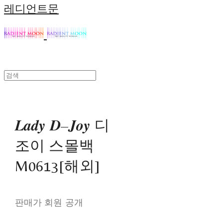
레디언트문
𝑳𝒂𝒅𝒚 𝑫–𝑱𝒐𝒚 디
조이 스몰백
M0613[해외]
판매가 회원 공개