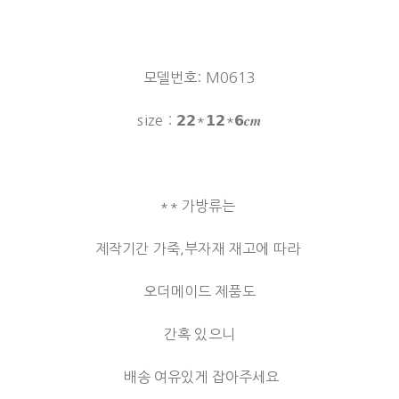
모델번호: M0613
size：𝟮𝟮*𝟭𝟮*𝟲𝒄𝒎
** 가방류는
제작기간 가죽,부자재 재고에 따라
오더메이드 제품도
간혹 있으니
배송 여유있게 잡아주세요