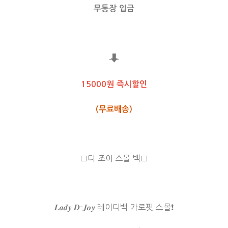
무통장 입금
⬇
15000원 즉시할인
(무료배송)
□디 조이 스몰 백□
𝑳𝒂𝒅𝒚 𝑫-𝑱𝒐𝒚 레이디백 가로핏 스몰❗️