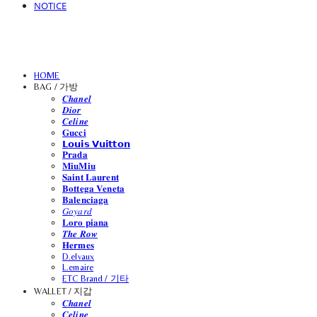
NOTICE
HOME
BAG / 가방
𝑪𝒉𝒂𝒏𝒆𝒍
𝑫𝒊𝒐𝒓
𝑪𝒆𝒍𝒊𝒏𝒆
𝐆𝐮𝐜𝐜𝐢
𝗟𝗼𝘂𝗶𝘀 𝗩𝘂𝗶𝘁𝘁𝗼𝗻
𝐏𝐫𝐚𝐝𝐚
𝐌𝐢𝐮𝐌𝐢𝐮
𝐒𝐚𝐢𝐧𝐭 𝐋𝐚𝐮𝐫𝐞𝐧𝐭
𝐁𝐨𝐭𝐭𝐞𝐠𝐚 𝐕𝐞𝐧𝐞𝐭𝐚
𝐁𝐚𝐥𝐞𝐧𝐜𝐢𝐚𝐠𝐚
𝐺𝑜𝑦𝑎𝑟𝑑
𝐋𝐨𝐫𝐨 𝐩𝐢𝐚𝐧𝐚
𝑻𝒉𝒆 𝑹𝒐𝒘
𝐇𝐞𝐫𝐦𝐞𝐬
D.elvaux
L.emaire
ETC Brand / 기타
WALLET / 지갑
𝑪𝒉𝒂𝒏𝒆𝒍
𝑪𝒆𝒍𝒊𝒏𝒆