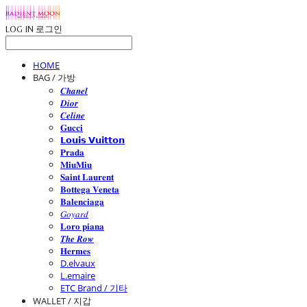
LOG IN
로그인
HOME
BAG / 가방
𝑪𝒉𝒂𝒏𝒆𝒍
𝑫𝒊𝒐𝒓
𝑪𝒆𝒍𝒊𝒏𝒆
𝐆𝐮𝐜𝐜𝐢
𝗟𝗼𝘂𝗶𝘀 𝗩𝘂𝗶𝘁𝘁𝗼𝗻
𝐏𝐫𝐚𝐝𝐚
𝐌𝐢𝐮𝐌𝐢𝐮
𝐒𝐚𝐢𝐧𝐭 𝐋𝐚𝐮𝐫𝐞𝐧𝐭
𝐁𝐨𝐭𝐭𝐞𝐠𝐚 𝐕𝐞𝐧𝐞𝐭𝐚
𝐁𝐚𝐥𝐞𝐧𝐜𝐢𝐚𝐠𝐚
𝐺𝑜𝑦𝑎𝑟𝑑
𝐋𝐨𝐫𝐨 𝐩𝐢𝐚𝐧𝐚
𝑻𝒉𝒆 𝑹𝒐𝒘
𝐇𝐞𝐫𝐦𝐞𝐬
D.elvaux
L.emaire
ETC Brand / 기타
WALLET / 지갑