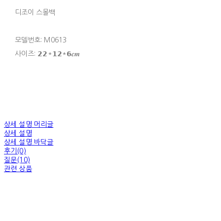
디조이 스몰백
모델번호: M0613
사이즈: 𝟮𝟮*𝟭𝟮*𝟲𝒄𝒎
상세 설명 머리글
상세 설명
상세 설명 바닥글
후기(0)
질문(10)
관련 상품