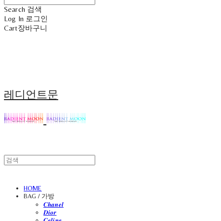
Search
검색
Log In
로그인
Cart
장바구니
레디언트문
HOME
BAG / 가방
𝑪𝒉𝒂𝒏𝒆𝒍
𝑫𝒊𝒐𝒓
𝑪𝒆𝒍𝒊𝒏𝒆