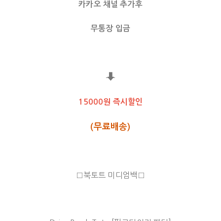
카카오 채널 추가후
무통장 입금
⬇
15000원 즉시할인
(무료배송)
□북토트 미디엄백□