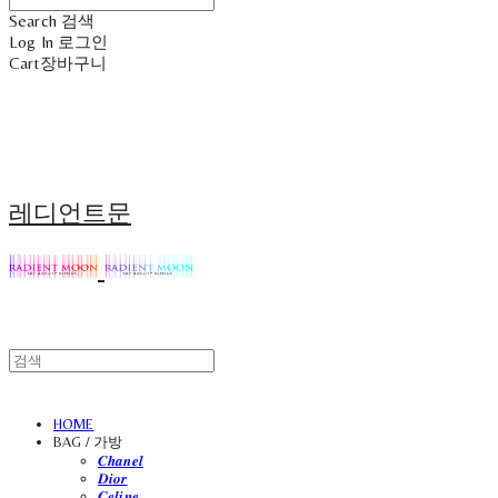
Search
검색
Log In
로그인
Cart
장바구니
레디언트문
HOME
BAG / 가방
𝑪𝒉𝒂𝒏𝒆𝒍
𝑫𝒊𝒐𝒓
𝑪𝒆𝒍𝒊𝒏𝒆