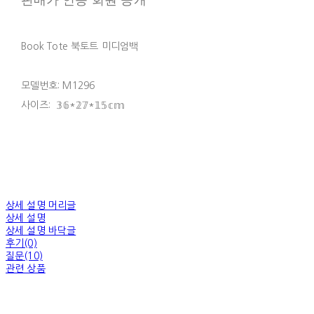
Book Tote 북토트 미디엄백
모델번호: M1296
사이즈: 𝟛𝟞*𝟚𝟟*𝟙𝟝𝕔𝕞
상세 설명 머리글
상세 설명
상세 설명 바닥글
후기(0)
질문(10)
관련 상품