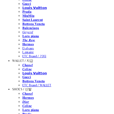
𝐆𝐮𝐜𝐜𝐢
𝗟𝗼𝘂𝗶𝘀 𝗩𝘂𝗶𝘁𝘁𝗼𝗻
𝐏𝐫𝐚𝐝𝐚
𝐌𝐢𝐮𝐌𝐢𝐮
𝐒𝐚𝐢𝐧𝐭 𝐋𝐚𝐮𝐫𝐞𝐧𝐭
𝐁𝐨𝐭𝐭𝐞𝐠𝐚 𝐕𝐞𝐧𝐞𝐭𝐚
𝐁𝐚𝐥𝐞𝐧𝐜𝐢𝐚𝐠𝐚
𝐺𝑜𝑦𝑎𝑟𝑑
𝐋𝐨𝐫𝐨 𝐩𝐢𝐚𝐧𝐚
𝑻𝒉𝒆 𝑹𝒐𝒘
𝐇𝐞𝐫𝐦𝐞𝐬
D.elvaux
L.emaire
ETC Brand / 기타
WALLET / 지갑
𝑪𝒉𝒂𝒏𝒆𝒍
𝑪𝒆𝒍𝒊𝒏𝒆
𝗟𝗼𝘂𝗶𝘀 𝗩𝘂𝗶𝘁𝘁𝗼𝗻
𝐆𝐮𝐜𝐜𝐢
𝐁𝐨𝐭𝐭𝐞𝐠𝐚 𝐕𝐞𝐧𝐞𝐭𝐚
ETC Brand / WALLET
SHOES / 신발
𝑪𝒉𝒂𝒏𝒆𝒍
𝐇𝐞𝐫𝐦𝐞𝐬
𝑫𝒊𝒐𝒓
𝑪𝒆𝒍𝒊𝒏𝒆
𝐋𝐨𝐫𝐨 𝐩𝐢𝐚𝐧𝐚
𝐏𝐫𝐚𝐝𝐚