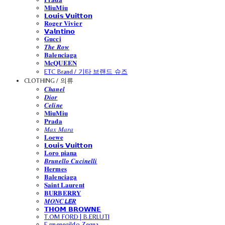
𝐌𝐢𝐮𝐌𝐢𝐮
𝗟𝗼𝘂𝗶𝘀 𝗩𝘂𝗶𝘁𝘁𝗼𝗻
𝐑𝐨𝐠𝐞𝐫 𝐕𝐢𝐯𝐢𝐞𝐫
𝗩𝗮𝗹𝗻𝘁𝗶𝗻𝗼
𝐆𝐮𝐜𝐜𝐢
𝑻𝒉𝒆 𝑹𝒐𝒘
𝐁𝐚𝐥𝐞𝐧𝐜𝐢𝐚𝐠𝐚
𝐌𝐜𝐐𝐔𝐄𝐄𝐍
ETC Brand / 기타 브랜드 슈즈
CLOTHING / 의류
𝑪𝒉𝒂𝒏𝒆𝒍
𝑫𝒊𝒐𝒓
𝑪𝒆𝒍𝒊𝒏𝒆
𝐌𝐢𝐮𝐌𝐢𝐮
𝐏𝐫𝐚𝐝𝐚
𝑀𝑎𝑥 𝑀𝑎𝑟𝑎
𝐋𝐨𝐞𝐰𝐞
𝗟𝗼𝘂𝗶𝘀 𝗩𝘂𝗶𝘁𝘁𝗼𝗻
𝐋𝐨𝐫𝐨 𝐩𝐢𝐚𝐧𝐚
𝑩𝒓𝒖𝒏𝒆𝒍𝒍𝒐 𝑪𝒖𝒄𝒊𝒏𝒆𝒍𝒍𝒊
𝐇𝐞𝐫𝐦𝐞𝐬
𝐁𝐚𝐥𝐞𝐧𝐜𝐢𝐚𝐠𝐚
𝐒𝐚𝐢𝐧𝐭 𝐋𝐚𝐮𝐫𝐞𝐧𝐭
𝐁𝐔𝐑𝐁𝐄𝐑𝐑𝐘
𝑴𝑶𝑵𝑪𝙇𝙀𝑹
𝗧𝗛𝗢𝗠 𝗕𝗥𝗢𝗪𝗡𝗘
T.OM FORD | B.ERLUTI
E.rmenegildo Zegna