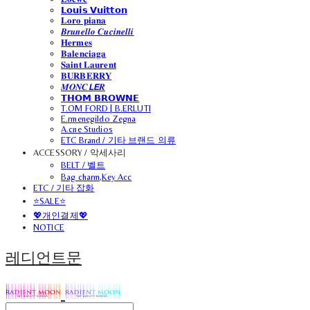
𝗟𝗼𝘂𝗶𝘀 𝗩𝘂𝗶𝘁𝘁𝗼𝗻
𝐋𝐨𝐫𝐨 𝐩𝐢𝐚𝐧𝐚
𝑩𝒓𝒖𝒏𝒆𝒍𝒍𝒐 𝑪𝒖𝒄𝒊𝒏𝒆𝒍𝒍𝒊
𝐇𝐞𝐫𝐦𝐞𝐬
𝐁𝐚𝐥𝐞𝐧𝐜𝐢𝐚𝐠𝐚
𝐒𝐚𝐢𝐧𝐭 𝐋𝐚𝐮𝐫𝐞𝐧𝐭
𝐁𝐔𝐑𝐁𝐄𝐑𝐑𝐘
𝑴𝑶𝑵𝑪𝙇𝙀𝑹
𝗧𝗛𝗢𝗠 𝗕𝗥𝗢𝗪𝗡𝗘
T.OM FORD | B.ERLUTI
E.rmenegildo Zegna
A.cne Studios
ETC Brand / 기타 브랜드 의류
ACCESSORY / 악세사리
BELT / 벨트
Bag charm,Key Acc
ETC / 기타 잡화
⭐SALE⭐
💖개인결제💖
NOTICE
레디언트문