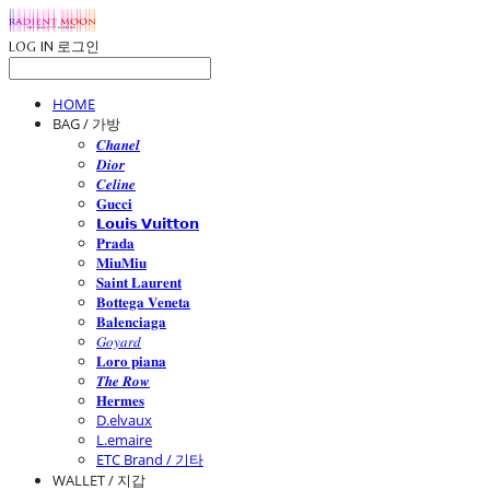
LOG IN
로그인
HOME
BAG / 가방
𝑪𝒉𝒂𝒏𝒆𝒍
𝑫𝒊𝒐𝒓
𝑪𝒆𝒍𝒊𝒏𝒆
𝐆𝐮𝐜𝐜𝐢
𝗟𝗼𝘂𝗶𝘀 𝗩𝘂𝗶𝘁𝘁𝗼𝗻
𝐏𝐫𝐚𝐝𝐚
𝐌𝐢𝐮𝐌𝐢𝐮
𝐒𝐚𝐢𝐧𝐭 𝐋𝐚𝐮𝐫𝐞𝐧𝐭
𝐁𝐨𝐭𝐭𝐞𝐠𝐚 𝐕𝐞𝐧𝐞𝐭𝐚
𝐁𝐚𝐥𝐞𝐧𝐜𝐢𝐚𝐠𝐚
𝐺𝑜𝑦𝑎𝑟𝑑
𝐋𝐨𝐫𝐨 𝐩𝐢𝐚𝐧𝐚
𝑻𝒉𝒆 𝑹𝒐𝒘
𝐇𝐞𝐫𝐦𝐞𝐬
D.elvaux
L.emaire
ETC Brand / 기타
WALLET / 지갑