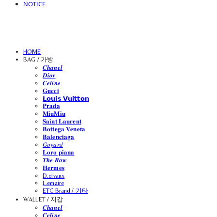
NOTICE
HOME
BAG / 가방
𝑪𝒉𝒂𝒏𝒆𝒍
𝑫𝒊𝒐𝒓
𝑪𝒆𝒍𝒊𝒏𝒆
𝐆𝐮𝐜𝐜𝐢
𝗟𝗼𝘂𝗶𝘀 𝗩𝘂𝗶𝘁𝘁𝗼𝗻
𝐏𝐫𝐚𝐝𝐚
𝐌𝐢𝐮𝐌𝐢𝐮
𝐒𝐚𝐢𝐧𝐭 𝐋𝐚𝐮𝐫𝐞𝐧𝐭
𝐁𝐨𝐭𝐭𝐞𝐠𝐚 𝐕𝐞𝐧𝐞𝐭𝐚
𝐁𝐚𝐥𝐞𝐧𝐜𝐢𝐚𝐠𝐚
𝐺𝑜𝑦𝑎𝑟𝑑
𝐋𝐨𝐫𝐨 𝐩𝐢𝐚𝐧𝐚
𝑻𝒉𝒆 𝑹𝒐𝒘
𝐇𝐞𝐫𝐦𝐞𝐬
D.elvaux
L.emaire
ETC Brand / 기타
WALLET / 지갑
𝑪𝒉𝒂𝒏𝒆𝒍
𝑪𝒆𝒍𝒊𝒏𝒆