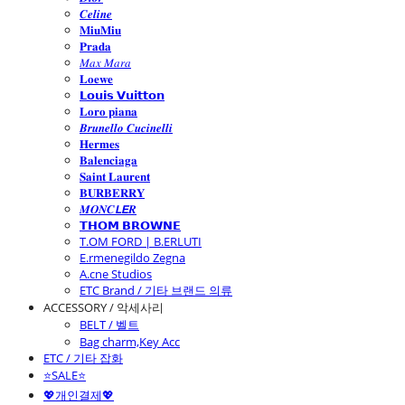
𝑪𝒆𝒍𝒊𝒏𝒆
𝐌𝐢𝐮𝐌𝐢𝐮
𝐏𝐫𝐚𝐝𝐚
𝑀𝑎𝑥 𝑀𝑎𝑟𝑎
𝐋𝐨𝐞𝐰𝐞
𝗟𝗼𝘂𝗶𝘀 𝗩𝘂𝗶𝘁𝘁𝗼𝗻
𝐋𝐨𝐫𝐨 𝐩𝐢𝐚𝐧𝐚
𝑩𝒓𝒖𝒏𝒆𝒍𝒍𝒐 𝑪𝒖𝒄𝒊𝒏𝒆𝒍𝒍𝒊
𝐇𝐞𝐫𝐦𝐞𝐬
𝐁𝐚𝐥𝐞𝐧𝐜𝐢𝐚𝐠𝐚
𝐒𝐚𝐢𝐧𝐭 𝐋𝐚𝐮𝐫𝐞𝐧𝐭
𝐁𝐔𝐑𝐁𝐄𝐑𝐑𝐘
𝑴𝑶𝑵𝑪𝙇𝙀𝑹
𝗧𝗛𝗢𝗠 𝗕𝗥𝗢𝗪𝗡𝗘
T.OM FORD | B.ERLUTI
E.rmenegildo Zegna
A.cne Studios
ETC Brand / 기타 브랜드 의류
ACCESSORY / 악세사리
BELT / 벨트
Bag charm,Key Acc
ETC / 기타 잡화
⭐SALE⭐
💖개인결제💖