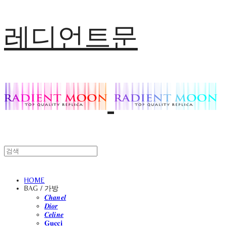
레디언트문
HOME
BAG / 가방
𝑪𝒉𝒂𝒏𝒆𝒍
𝑫𝒊𝒐𝒓
𝑪𝒆𝒍𝒊𝒏𝒆
𝐆𝐮𝐜𝐜𝐢