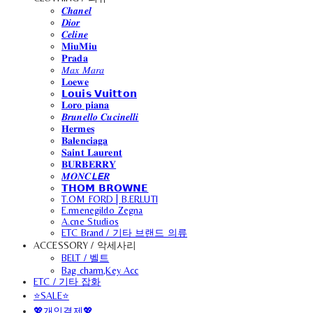
𝑪𝒉𝒂𝒏𝒆𝒍
𝑫𝒊𝒐𝒓
𝑪𝒆𝒍𝒊𝒏𝒆
𝐌𝐢𝐮𝐌𝐢𝐮
𝐏𝐫𝐚𝐝𝐚
𝑀𝑎𝑥 𝑀𝑎𝑟𝑎
𝐋𝐨𝐞𝐰𝐞
𝗟𝗼𝘂𝗶𝘀 𝗩𝘂𝗶𝘁𝘁𝗼𝗻
𝐋𝐨𝐫𝐨 𝐩𝐢𝐚𝐧𝐚
𝑩𝒓𝒖𝒏𝒆𝒍𝒍𝒐 𝑪𝒖𝒄𝒊𝒏𝒆𝒍𝒍𝒊
𝐇𝐞𝐫𝐦𝐞𝐬
𝐁𝐚𝐥𝐞𝐧𝐜𝐢𝐚𝐠𝐚
𝐒𝐚𝐢𝐧𝐭 𝐋𝐚𝐮𝐫𝐞𝐧𝐭
𝐁𝐔𝐑𝐁𝐄𝐑𝐑𝐘
𝑴𝑶𝑵𝑪𝙇𝙀𝑹
𝗧𝗛𝗢𝗠 𝗕𝗥𝗢𝗪𝗡𝗘
T.OM FORD | B.ERLUTI
E.rmenegildo Zegna
A.cne Studios
ETC Brand / 기타 브랜드 의류
ACCESSORY / 악세사리
BELT / 벨트
Bag charm,Key Acc
ETC / 기타 잡화
⭐SALE⭐
💖개인결제💖