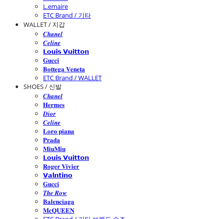
L.emaire
ETC Brand / 기타
WALLET / 지갑
𝑪𝒉𝒂𝒏𝒆𝒍
𝑪𝒆𝒍𝒊𝒏𝒆
𝗟𝗼𝘂𝗶𝘀 𝗩𝘂𝗶𝘁𝘁𝗼𝗻
𝐆𝐮𝐜𝐜𝐢
𝐁𝐨𝐭𝐭𝐞𝐠𝐚 𝐕𝐞𝐧𝐞𝐭𝐚
ETC Brand / WALLET
SHOES / 신발
𝑪𝒉𝒂𝒏𝒆𝒍
𝐇𝐞𝐫𝐦𝐞𝐬
𝑫𝒊𝒐𝒓
𝑪𝒆𝒍𝒊𝒏𝒆
𝐋𝐨𝐫𝐨 𝐩𝐢𝐚𝐧𝐚
𝐏𝐫𝐚𝐝𝐚
𝐌𝐢𝐮𝐌𝐢𝐮
𝗟𝗼𝘂𝗶𝘀 𝗩𝘂𝗶𝘁𝘁𝗼𝗻
𝐑𝐨𝐠𝐞𝐫 𝐕𝐢𝐯𝐢𝐞𝐫
𝗩𝗮𝗹𝗻𝘁𝗶𝗻𝗼
𝐆𝐮𝐜𝐜𝐢
𝑻𝒉𝒆 𝑹𝒐𝒘
𝐁𝐚𝐥𝐞𝐧𝐜𝐢𝐚𝐠𝐚
𝐌𝐜𝐐𝐔𝐄𝐄𝐍