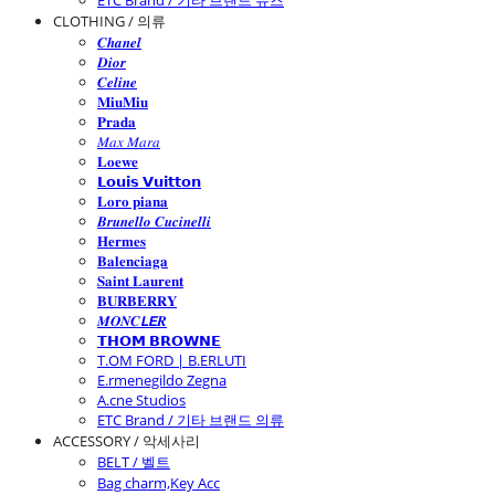
ETC Brand / 기타 브랜드 슈즈
CLOTHING / 의류
𝑪𝒉𝒂𝒏𝒆𝒍
𝑫𝒊𝒐𝒓
𝑪𝒆𝒍𝒊𝒏𝒆
𝐌𝐢𝐮𝐌𝐢𝐮
𝐏𝐫𝐚𝐝𝐚
𝑀𝑎𝑥 𝑀𝑎𝑟𝑎
𝐋𝐨𝐞𝐰𝐞
𝗟𝗼𝘂𝗶𝘀 𝗩𝘂𝗶𝘁𝘁𝗼𝗻
𝐋𝐨𝐫𝐨 𝐩𝐢𝐚𝐧𝐚
𝑩𝒓𝒖𝒏𝒆𝒍𝒍𝒐 𝑪𝒖𝒄𝒊𝒏𝒆𝒍𝒍𝒊
𝐇𝐞𝐫𝐦𝐞𝐬
𝐁𝐚𝐥𝐞𝐧𝐜𝐢𝐚𝐠𝐚
𝐒𝐚𝐢𝐧𝐭 𝐋𝐚𝐮𝐫𝐞𝐧𝐭
𝐁𝐔𝐑𝐁𝐄𝐑𝐑𝐘
𝑴𝑶𝑵𝑪𝙇𝙀𝑹
𝗧𝗛𝗢𝗠 𝗕𝗥𝗢𝗪𝗡𝗘
T.OM FORD | B.ERLUTI
E.rmenegildo Zegna
A.cne Studios
ETC Brand / 기타 브랜드 의류
ACCESSORY / 악세사리
BELT / 벨트
Bag charm,Key Acc