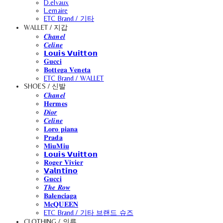
D.elvaux
L.emaire
ETC Brand / 기타
WALLET / 지갑
𝑪𝒉𝒂𝒏𝒆𝒍
𝑪𝒆𝒍𝒊𝒏𝒆
𝗟𝗼𝘂𝗶𝘀 𝗩𝘂𝗶𝘁𝘁𝗼𝗻
𝐆𝐮𝐜𝐜𝐢
𝐁𝐨𝐭𝐭𝐞𝐠𝐚 𝐕𝐞𝐧𝐞𝐭𝐚
ETC Brand / WALLET
SHOES / 신발
𝑪𝒉𝒂𝒏𝒆𝒍
𝐇𝐞𝐫𝐦𝐞𝐬
𝑫𝒊𝒐𝒓
𝑪𝒆𝒍𝒊𝒏𝒆
𝐋𝐨𝐫𝐨 𝐩𝐢𝐚𝐧𝐚
𝐏𝐫𝐚𝐝𝐚
𝐌𝐢𝐮𝐌𝐢𝐮
𝗟𝗼𝘂𝗶𝘀 𝗩𝘂𝗶𝘁𝘁𝗼𝗻
𝐑𝐨𝐠𝐞𝐫 𝐕𝐢𝐯𝐢𝐞𝐫
𝗩𝗮𝗹𝗻𝘁𝗶𝗻𝗼
𝐆𝐮𝐜𝐜𝐢
𝑻𝒉𝒆 𝑹𝒐𝒘
𝐁𝐚𝐥𝐞𝐧𝐜𝐢𝐚𝐠𝐚
𝐌𝐜𝐐𝐔𝐄𝐄𝐍
ETC Brand / 기타 브랜드 슈즈
CLOTHING / 의류