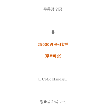
무통장 입금
⬇
25000원 즉시할인
(무료배송)
□𝐂𝐨𝐂𝐨 𝐇𝐚𝐧𝐝𝐥𝐞□
정●품 가죽 ver.