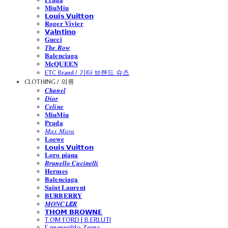
𝐌𝐢𝐮𝐌𝐢𝐮
𝗟𝗼𝘂𝗶𝘀 𝗩𝘂𝗶𝘁𝘁𝗼𝗻
𝐑𝐨𝐠𝐞𝐫 𝐕𝐢𝐯𝐢𝐞𝐫
𝗩𝗮𝗹𝗻𝘁𝗶𝗻𝗼
𝐆𝐮𝐜𝐜𝐢
𝑻𝒉𝒆 𝑹𝒐𝒘
𝐁𝐚𝐥𝐞𝐧𝐜𝐢𝐚𝐠𝐚
𝐌𝐜𝐐𝐔𝐄𝐄𝐍
ETC Brand / 기타 브랜드 슈즈
CLOTHING / 의류
𝑪𝒉𝒂𝒏𝒆𝒍
𝑫𝒊𝒐𝒓
𝑪𝒆𝒍𝒊𝒏𝒆
𝐌𝐢𝐮𝐌𝐢𝐮
𝐏𝐫𝐚𝐝𝐚
𝑀𝑎𝑥 𝑀𝑎𝑟𝑎
𝐋𝐨𝐞𝐰𝐞
𝗟𝗼𝘂𝗶𝘀 𝗩𝘂𝗶𝘁𝘁𝗼𝗻
𝐋𝐨𝐫𝐨 𝐩𝐢𝐚𝐧𝐚
𝑩𝒓𝒖𝒏𝒆𝒍𝒍𝒐 𝑪𝒖𝒄𝒊𝒏𝒆𝒍𝒍𝒊
𝐇𝐞𝐫𝐦𝐞𝐬
𝐁𝐚𝐥𝐞𝐧𝐜𝐢𝐚𝐠𝐚
𝐒𝐚𝐢𝐧𝐭 𝐋𝐚𝐮𝐫𝐞𝐧𝐭
𝐁𝐔𝐑𝐁𝐄𝐑𝐑𝐘
𝑴𝑶𝑵𝑪𝙇𝙀𝑹
𝗧𝗛𝗢𝗠 𝗕𝗥𝗢𝗪𝗡𝗘
T.OM FORD | B.ERLUTI
E.rmenegildo Zegna