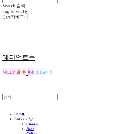
Search
검색
Log In
로그인
Cart
장바구니
레디언트문
HOME
BAG / 가방
𝑪𝒉𝒂𝒏𝒆𝒍
𝑫𝒊𝒐𝒓
𝑪𝒆𝒍𝒊𝒏𝒆