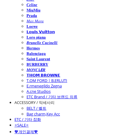
𝑪𝒆𝒍𝒊𝒏𝒆
𝐌𝐢𝐮𝐌𝐢𝐮
𝐏𝐫𝐚𝐝𝐚
𝑀𝑎𝑥 𝑀𝑎𝑟𝑎
𝐋𝐨𝐞𝐰𝐞
𝗟𝗼𝘂𝗶𝘀 𝗩𝘂𝗶𝘁𝘁𝗼𝗻
𝐋𝐨𝐫𝐨 𝐩𝐢𝐚𝐧𝐚
𝑩𝒓𝒖𝒏𝒆𝒍𝒍𝒐 𝑪𝒖𝒄𝒊𝒏𝒆𝒍𝒍𝒊
𝐇𝐞𝐫𝐦𝐞𝐬
𝐁𝐚𝐥𝐞𝐧𝐜𝐢𝐚𝐠𝐚
𝐒𝐚𝐢𝐧𝐭 𝐋𝐚𝐮𝐫𝐞𝐧𝐭
𝐁𝐔𝐑𝐁𝐄𝐑𝐑𝐘
𝑴𝑶𝑵𝑪𝙇𝙀𝑹
𝗧𝗛𝗢𝗠 𝗕𝗥𝗢𝗪𝗡𝗘
T.OM FORD | B.ERLUTI
E.rmenegildo Zegna
A.cne Studios
ETC Brand / 기타 브랜드 의류
ACCESSORY / 악세사리
BELT / 벨트
Bag charm,Key Acc
ETC / 기타 잡화
⭐SALE⭐
💖개인결제💖