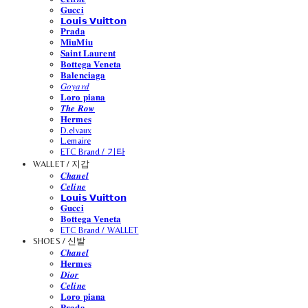
𝐆𝐮𝐜𝐜𝐢
𝗟𝗼𝘂𝗶𝘀 𝗩𝘂𝗶𝘁𝘁𝗼𝗻
𝐏𝐫𝐚𝐝𝐚
𝐌𝐢𝐮𝐌𝐢𝐮
𝐒𝐚𝐢𝐧𝐭 𝐋𝐚𝐮𝐫𝐞𝐧𝐭
𝐁𝐨𝐭𝐭𝐞𝐠𝐚 𝐕𝐞𝐧𝐞𝐭𝐚
𝐁𝐚𝐥𝐞𝐧𝐜𝐢𝐚𝐠𝐚
𝐺𝑜𝑦𝑎𝑟𝑑
𝐋𝐨𝐫𝐨 𝐩𝐢𝐚𝐧𝐚
𝑻𝒉𝒆 𝑹𝒐𝒘
𝐇𝐞𝐫𝐦𝐞𝐬
D.elvaux
L.emaire
ETC Brand / 기타
WALLET / 지갑
𝑪𝒉𝒂𝒏𝒆𝒍
𝑪𝒆𝒍𝒊𝒏𝒆
𝗟𝗼𝘂𝗶𝘀 𝗩𝘂𝗶𝘁𝘁𝗼𝗻
𝐆𝐮𝐜𝐜𝐢
𝐁𝐨𝐭𝐭𝐞𝐠𝐚 𝐕𝐞𝐧𝐞𝐭𝐚
ETC Brand / WALLET
SHOES / 신발
𝑪𝒉𝒂𝒏𝒆𝒍
𝐇𝐞𝐫𝐦𝐞𝐬
𝑫𝒊𝒐𝒓
𝑪𝒆𝒍𝒊𝒏𝒆
𝐋𝐨𝐫𝐨 𝐩𝐢𝐚𝐧𝐚
𝐏𝐫𝐚𝐝𝐚