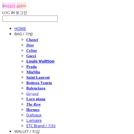
LOG IN
로그인
HOME
BAG / 가방
𝑪𝒉𝒂𝒏𝒆𝒍
𝑫𝒊𝒐𝒓
𝑪𝒆𝒍𝒊𝒏𝒆
𝐆𝐮𝐜𝐜𝐢
𝗟𝗼𝘂𝗶𝘀 𝗩𝘂𝗶𝘁𝘁𝗼𝗻
𝐏𝐫𝐚𝐝𝐚
𝐌𝐢𝐮𝐌𝐢𝐮
𝐒𝐚𝐢𝐧𝐭 𝐋𝐚𝐮𝐫𝐞𝐧𝐭
𝐁𝐨𝐭𝐭𝐞𝐠𝐚 𝐕𝐞𝐧𝐞𝐭𝐚
𝐁𝐚𝐥𝐞𝐧𝐜𝐢𝐚𝐠𝐚
𝐺𝑜𝑦𝑎𝑟𝑑
𝐋𝐨𝐫𝐨 𝐩𝐢𝐚𝐧𝐚
𝑻𝒉𝒆 𝑹𝒐𝒘
𝐇𝐞𝐫𝐦𝐞𝐬
D.elvaux
L.emaire
ETC Brand / 기타
WALLET / 지갑