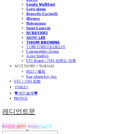
𝗟𝗼𝘂𝗶𝘀 𝗩𝘂𝗶𝘁𝘁𝗼𝗻
𝐋𝐨𝐫𝐨 𝐩𝐢𝐚𝐧𝐚
𝑩𝒓𝒖𝒏𝒆𝒍𝒍𝒐 𝑪𝒖𝒄𝒊𝒏𝒆𝒍𝒍𝒊
𝐇𝐞𝐫𝐦𝐞𝐬
𝐁𝐚𝐥𝐞𝐧𝐜𝐢𝐚𝐠𝐚
𝐒𝐚𝐢𝐧𝐭 𝐋𝐚𝐮𝐫𝐞𝐧𝐭
𝐁𝐔𝐑𝐁𝐄𝐑𝐑𝐘
𝑴𝑶𝑵𝑪𝙇𝙀𝑹
𝗧𝗛𝗢𝗠 𝗕𝗥𝗢𝗪𝗡𝗘
T.OM FORD | B.ERLUTI
E.rmenegildo Zegna
A.cne Studios
ETC Brand / 기타 브랜드 의류
ACCESSORY / 악세사리
BELT / 벨트
Bag charm,Key Acc
ETC / 기타 잡화
⭐SALE⭐
💖개인결제💖
NOTICE
레디언트문