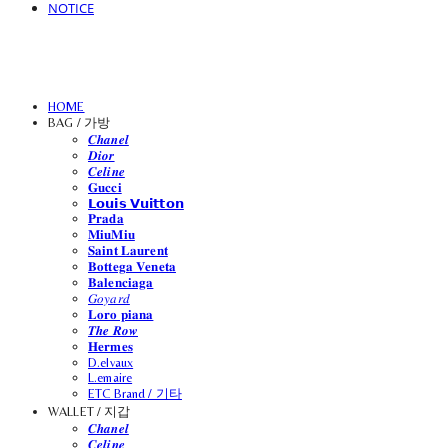
NOTICE
HOME
BAG / 가방
𝑪𝒉𝒂𝒏𝒆𝒍
𝑫𝒊𝒐𝒓
𝑪𝒆𝒍𝒊𝒏𝒆
𝐆𝐮𝐜𝐜𝐢
𝗟𝗼𝘂𝗶𝘀 𝗩𝘂𝗶𝘁𝘁𝗼𝗻
𝐏𝐫𝐚𝐝𝐚
𝐌𝐢𝐮𝐌𝐢𝐮
𝐒𝐚𝐢𝐧𝐭 𝐋𝐚𝐮𝐫𝐞𝐧𝐭
𝐁𝐨𝐭𝐭𝐞𝐠𝐚 𝐕𝐞𝐧𝐞𝐭𝐚
𝐁𝐚𝐥𝐞𝐧𝐜𝐢𝐚𝐠𝐚
𝐺𝑜𝑦𝑎𝑟𝑑
𝐋𝐨𝐫𝐨 𝐩𝐢𝐚𝐧𝐚
𝑻𝒉𝒆 𝑹𝒐𝒘
𝐇𝐞𝐫𝐦𝐞𝐬
D.elvaux
L.emaire
ETC Brand / 기타
WALLET / 지갑
𝑪𝒉𝒂𝒏𝒆𝒍
𝑪𝒆𝒍𝒊𝒏𝒆