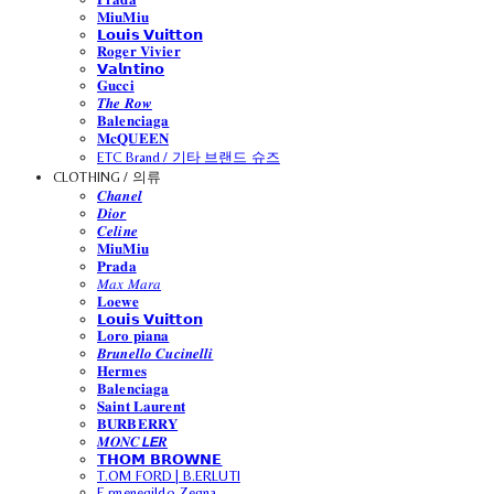
𝐌𝐢𝐮𝐌𝐢𝐮
𝗟𝗼𝘂𝗶𝘀 𝗩𝘂𝗶𝘁𝘁𝗼𝗻
𝐑𝐨𝐠𝐞𝐫 𝐕𝐢𝐯𝐢𝐞𝐫
𝗩𝗮𝗹𝗻𝘁𝗶𝗻𝗼
𝐆𝐮𝐜𝐜𝐢
𝑻𝒉𝒆 𝑹𝒐𝒘
𝐁𝐚𝐥𝐞𝐧𝐜𝐢𝐚𝐠𝐚
𝐌𝐜𝐐𝐔𝐄𝐄𝐍
ETC Brand / 기타 브랜드 슈즈
CLOTHING / 의류
𝑪𝒉𝒂𝒏𝒆𝒍
𝑫𝒊𝒐𝒓
𝑪𝒆𝒍𝒊𝒏𝒆
𝐌𝐢𝐮𝐌𝐢𝐮
𝐏𝐫𝐚𝐝𝐚
𝑀𝑎𝑥 𝑀𝑎𝑟𝑎
𝐋𝐨𝐞𝐰𝐞
𝗟𝗼𝘂𝗶𝘀 𝗩𝘂𝗶𝘁𝘁𝗼𝗻
𝐋𝐨𝐫𝐨 𝐩𝐢𝐚𝐧𝐚
𝑩𝒓𝒖𝒏𝒆𝒍𝒍𝒐 𝑪𝒖𝒄𝒊𝒏𝒆𝒍𝒍𝒊
𝐇𝐞𝐫𝐦𝐞𝐬
𝐁𝐚𝐥𝐞𝐧𝐜𝐢𝐚𝐠𝐚
𝐒𝐚𝐢𝐧𝐭 𝐋𝐚𝐮𝐫𝐞𝐧𝐭
𝐁𝐔𝐑𝐁𝐄𝐑𝐑𝐘
𝑴𝑶𝑵𝑪𝙇𝙀𝑹
𝗧𝗛𝗢𝗠 𝗕𝗥𝗢𝗪𝗡𝗘
T.OM FORD | B.ERLUTI
E.rmenegildo Zegna