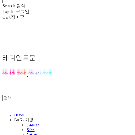
Search
검색
Log In
로그인
Cart
장바구니
레디언트문
HOME
BAG / 가방
𝑪𝒉𝒂𝒏𝒆𝒍
𝑫𝒊𝒐𝒓
𝑪𝒆𝒍𝒊𝒏𝒆