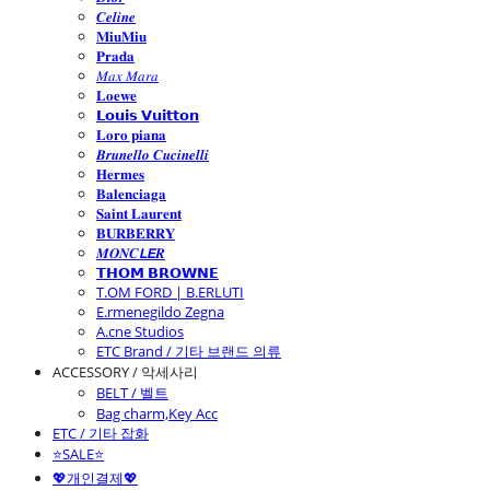
𝑪𝒆𝒍𝒊𝒏𝒆
𝐌𝐢𝐮𝐌𝐢𝐮
𝐏𝐫𝐚𝐝𝐚
𝑀𝑎𝑥 𝑀𝑎𝑟𝑎
𝐋𝐨𝐞𝐰𝐞
𝗟𝗼𝘂𝗶𝘀 𝗩𝘂𝗶𝘁𝘁𝗼𝗻
𝐋𝐨𝐫𝐨 𝐩𝐢𝐚𝐧𝐚
𝑩𝒓𝒖𝒏𝒆𝒍𝒍𝒐 𝑪𝒖𝒄𝒊𝒏𝒆𝒍𝒍𝒊
𝐇𝐞𝐫𝐦𝐞𝐬
𝐁𝐚𝐥𝐞𝐧𝐜𝐢𝐚𝐠𝐚
𝐒𝐚𝐢𝐧𝐭 𝐋𝐚𝐮𝐫𝐞𝐧𝐭
𝐁𝐔𝐑𝐁𝐄𝐑𝐑𝐘
𝑴𝑶𝑵𝑪𝙇𝙀𝑹
𝗧𝗛𝗢𝗠 𝗕𝗥𝗢𝗪𝗡𝗘
T.OM FORD | B.ERLUTI
E.rmenegildo Zegna
A.cne Studios
ETC Brand / 기타 브랜드 의류
ACCESSORY / 악세사리
BELT / 벨트
Bag charm,Key Acc
ETC / 기타 잡화
⭐SALE⭐
💖개인결제💖