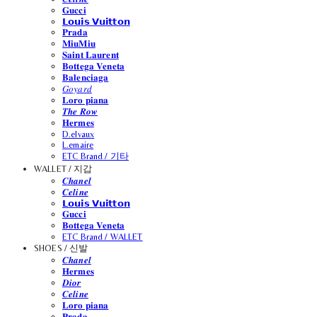
𝐆𝐮𝐜𝐜𝐢
𝗟𝗼𝘂𝗶𝘀 𝗩𝘂𝗶𝘁𝘁𝗼𝗻
𝐏𝐫𝐚𝐝𝐚
𝐌𝐢𝐮𝐌𝐢𝐮
𝐒𝐚𝐢𝐧𝐭 𝐋𝐚𝐮𝐫𝐞𝐧𝐭
𝐁𝐨𝐭𝐭𝐞𝐠𝐚 𝐕𝐞𝐧𝐞𝐭𝐚
𝐁𝐚𝐥𝐞𝐧𝐜𝐢𝐚𝐠𝐚
𝐺𝑜𝑦𝑎𝑟𝑑
𝐋𝐨𝐫𝐨 𝐩𝐢𝐚𝐧𝐚
𝑻𝒉𝒆 𝑹𝒐𝒘
𝐇𝐞𝐫𝐦𝐞𝐬
D.elvaux
L.emaire
ETC Brand / 기타
WALLET / 지갑
𝑪𝒉𝒂𝒏𝒆𝒍
𝑪𝒆𝒍𝒊𝒏𝒆
𝗟𝗼𝘂𝗶𝘀 𝗩𝘂𝗶𝘁𝘁𝗼𝗻
𝐆𝐮𝐜𝐜𝐢
𝐁𝐨𝐭𝐭𝐞𝐠𝐚 𝐕𝐞𝐧𝐞𝐭𝐚
ETC Brand / WALLET
SHOES / 신발
𝑪𝒉𝒂𝒏𝒆𝒍
𝐇𝐞𝐫𝐦𝐞𝐬
𝑫𝒊𝒐𝒓
𝑪𝒆𝒍𝒊𝒏𝒆
𝐋𝐨𝐫𝐨 𝐩𝐢𝐚𝐧𝐚
𝐏𝐫𝐚𝐝𝐚