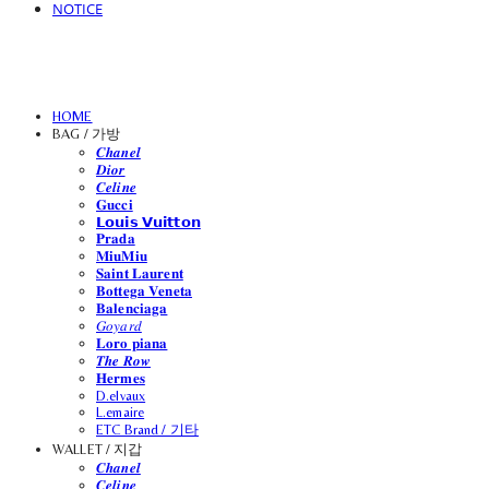
NOTICE
HOME
BAG / 가방
𝑪𝒉𝒂𝒏𝒆𝒍
𝑫𝒊𝒐𝒓
𝑪𝒆𝒍𝒊𝒏𝒆
𝐆𝐮𝐜𝐜𝐢
𝗟𝗼𝘂𝗶𝘀 𝗩𝘂𝗶𝘁𝘁𝗼𝗻
𝐏𝐫𝐚𝐝𝐚
𝐌𝐢𝐮𝐌𝐢𝐮
𝐒𝐚𝐢𝐧𝐭 𝐋𝐚𝐮𝐫𝐞𝐧𝐭
𝐁𝐨𝐭𝐭𝐞𝐠𝐚 𝐕𝐞𝐧𝐞𝐭𝐚
𝐁𝐚𝐥𝐞𝐧𝐜𝐢𝐚𝐠𝐚
𝐺𝑜𝑦𝑎𝑟𝑑
𝐋𝐨𝐫𝐨 𝐩𝐢𝐚𝐧𝐚
𝑻𝒉𝒆 𝑹𝒐𝒘
𝐇𝐞𝐫𝐦𝐞𝐬
D.elvaux
L.emaire
ETC Brand / 기타
WALLET / 지갑
𝑪𝒉𝒂𝒏𝒆𝒍
𝑪𝒆𝒍𝒊𝒏𝒆