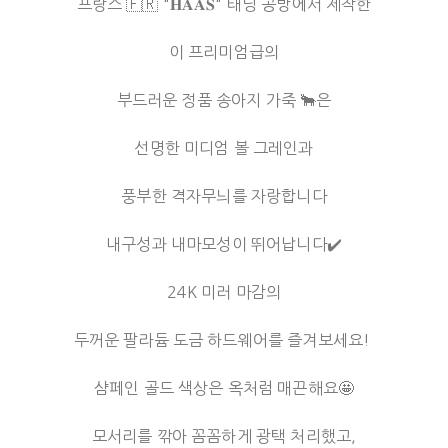
프랑스 🇫🇷 "𝐇𝐀𝐀𝐒" 태닝 공방에서 제작한
이 프리미엄급의
부드러운 정품 송아지 가죽 🐂은
선명한 미디엄 볼 그레인과
풍부한 격자무늬를 자랑합니다
내구성과 내마모성이 뛰어납니다✔️
24K 미러 마감의
두꺼운 팔라듐 도금 하드웨어를 즐겨보세요! ️
샴페인 골드 색상은 옥처럼 매끈해요🤩
모서리를 깎아 꼼꼼하게 광택 처리했고,