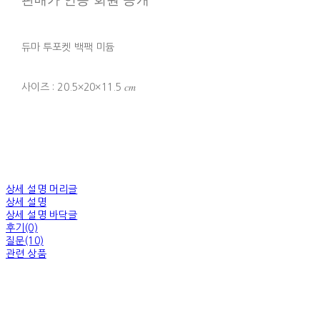
듀마 투포켓 백팩 미듐
사이즈 : 20.5×20×11.5 𝑐𝑚
상세 설명 머리글
상세 설명
상세 설명 바닥글
후기(0)
질문(10)
관련 상품