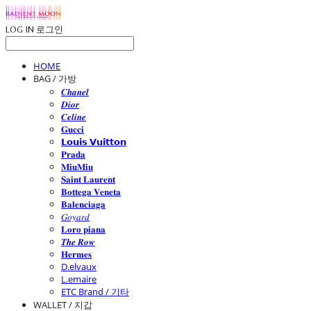
LOG IN
로그인
HOME
BAG / 가방
𝑪𝒉𝒂𝒏𝒆𝒍
𝑫𝒊𝒐𝒓
𝑪𝒆𝒍𝒊𝒏𝒆
𝐆𝐮𝐜𝐜𝐢
𝗟𝗼𝘂𝗶𝘀 𝗩𝘂𝗶𝘁𝘁𝗼𝗻
𝐏𝐫𝐚𝐝𝐚
𝐌𝐢𝐮𝐌𝐢𝐮
𝐒𝐚𝐢𝐧𝐭 𝐋𝐚𝐮𝐫𝐞𝐧𝐭
𝐁𝐨𝐭𝐭𝐞𝐠𝐚 𝐕𝐞𝐧𝐞𝐭𝐚
𝐁𝐚𝐥𝐞𝐧𝐜𝐢𝐚𝐠𝐚
𝐺𝑜𝑦𝑎𝑟𝑑
𝐋𝐨𝐫𝐨 𝐩𝐢𝐚𝐧𝐚
𝑻𝒉𝒆 𝑹𝒐𝒘
𝐇𝐞𝐫𝐦𝐞𝐬
D.elvaux
L.emaire
ETC Brand / 기타
WALLET / 지갑