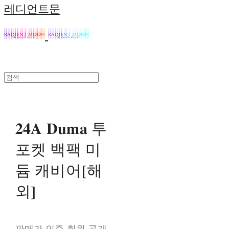
레디언트문
𝟐𝟒𝐀 𝐃𝐮𝐦𝐚 투
포켓 백팩 미
듐 캐비어[해
외]
판매가 인증 회원 공개