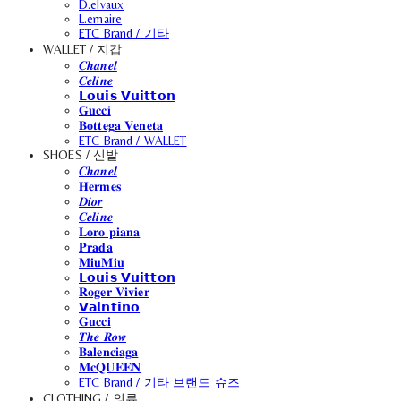
D.elvaux
L.emaire
ETC Brand / 기타
WALLET / 지갑
𝑪𝒉𝒂𝒏𝒆𝒍
𝑪𝒆𝒍𝒊𝒏𝒆
𝗟𝗼𝘂𝗶𝘀 𝗩𝘂𝗶𝘁𝘁𝗼𝗻
𝐆𝐮𝐜𝐜𝐢
𝐁𝐨𝐭𝐭𝐞𝐠𝐚 𝐕𝐞𝐧𝐞𝐭𝐚
ETC Brand / WALLET
SHOES / 신발
𝑪𝒉𝒂𝒏𝒆𝒍
𝐇𝐞𝐫𝐦𝐞𝐬
𝑫𝒊𝒐𝒓
𝑪𝒆𝒍𝒊𝒏𝒆
𝐋𝐨𝐫𝐨 𝐩𝐢𝐚𝐧𝐚
𝐏𝐫𝐚𝐝𝐚
𝐌𝐢𝐮𝐌𝐢𝐮
𝗟𝗼𝘂𝗶𝘀 𝗩𝘂𝗶𝘁𝘁𝗼𝗻
𝐑𝐨𝐠𝐞𝐫 𝐕𝐢𝐯𝐢𝐞𝐫
𝗩𝗮𝗹𝗻𝘁𝗶𝗻𝗼
𝐆𝐮𝐜𝐜𝐢
𝑻𝒉𝒆 𝑹𝒐𝒘
𝐁𝐚𝐥𝐞𝐧𝐜𝐢𝐚𝐠𝐚
𝐌𝐜𝐐𝐔𝐄𝐄𝐍
ETC Brand / 기타 브랜드 슈즈
CLOTHING / 의류