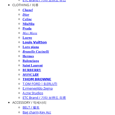
ETC Brand / 기타 브랜드 슈즈
CLOTHING / 의류
𝑪𝒉𝒂𝒏𝒆𝒍
𝑫𝒊𝒐𝒓
𝑪𝒆𝒍𝒊𝒏𝒆
𝐌𝐢𝐮𝐌𝐢𝐮
𝐏𝐫𝐚𝐝𝐚
𝑀𝑎𝑥 𝑀𝑎𝑟𝑎
𝐋𝐨𝐞𝐰𝐞
𝗟𝗼𝘂𝗶𝘀 𝗩𝘂𝗶𝘁𝘁𝗼𝗻
𝐋𝐨𝐫𝐨 𝐩𝐢𝐚𝐧𝐚
𝑩𝒓𝒖𝒏𝒆𝒍𝒍𝒐 𝑪𝒖𝒄𝒊𝒏𝒆𝒍𝒍𝒊
𝐇𝐞𝐫𝐦𝐞𝐬
𝐁𝐚𝐥𝐞𝐧𝐜𝐢𝐚𝐠𝐚
𝐒𝐚𝐢𝐧𝐭 𝐋𝐚𝐮𝐫𝐞𝐧𝐭
𝐁𝐔𝐑𝐁𝐄𝐑𝐑𝐘
𝑴𝑶𝑵𝑪𝙇𝙀𝑹
𝗧𝗛𝗢𝗠 𝗕𝗥𝗢𝗪𝗡𝗘
T.OM FORD | B.ERLUTI
E.rmenegildo Zegna
A.cne Studios
ETC Brand / 기타 브랜드 의류
ACCESSORY / 악세사리
BELT / 벨트
Bag charm,Key Acc