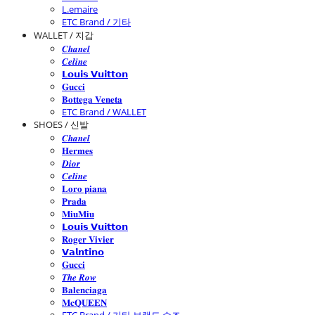
L.emaire
ETC Brand / 기타
WALLET / 지갑
𝑪𝒉𝒂𝒏𝒆𝒍
𝑪𝒆𝒍𝒊𝒏𝒆
𝗟𝗼𝘂𝗶𝘀 𝗩𝘂𝗶𝘁𝘁𝗼𝗻
𝐆𝐮𝐜𝐜𝐢
𝐁𝐨𝐭𝐭𝐞𝐠𝐚 𝐕𝐞𝐧𝐞𝐭𝐚
ETC Brand / WALLET
SHOES / 신발
𝑪𝒉𝒂𝒏𝒆𝒍
𝐇𝐞𝐫𝐦𝐞𝐬
𝑫𝒊𝒐𝒓
𝑪𝒆𝒍𝒊𝒏𝒆
𝐋𝐨𝐫𝐨 𝐩𝐢𝐚𝐧𝐚
𝐏𝐫𝐚𝐝𝐚
𝐌𝐢𝐮𝐌𝐢𝐮
𝗟𝗼𝘂𝗶𝘀 𝗩𝘂𝗶𝘁𝘁𝗼𝗻
𝐑𝐨𝐠𝐞𝐫 𝐕𝐢𝐯𝐢𝐞𝐫
𝗩𝗮𝗹𝗻𝘁𝗶𝗻𝗼
𝐆𝐮𝐜𝐜𝐢
𝑻𝒉𝒆 𝑹𝒐𝒘
𝐁𝐚𝐥𝐞𝐧𝐜𝐢𝐚𝐠𝐚
𝐌𝐜𝐐𝐔𝐄𝐄𝐍