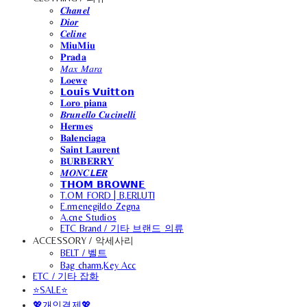
𝑪𝒉𝒂𝒏𝒆𝒍
𝑫𝒊𝒐𝒓
𝑪𝒆𝒍𝒊𝒏𝒆
𝐌𝐢𝐮𝐌𝐢𝐮
𝐏𝐫𝐚𝐝𝐚
𝑀𝑎𝑥 𝑀𝑎𝑟𝑎
𝐋𝐨𝐞𝐰𝐞
𝗟𝗼𝘂𝗶𝘀 𝗩𝘂𝗶𝘁𝘁𝗼𝗻
𝐋𝐨𝐫𝐨 𝐩𝐢𝐚𝐧𝐚
𝑩𝒓𝒖𝒏𝒆𝒍𝒍𝒐 𝑪𝒖𝒄𝒊𝒏𝒆𝒍𝒍𝒊
𝐇𝐞𝐫𝐦𝐞𝐬
𝐁𝐚𝐥𝐞𝐧𝐜𝐢𝐚𝐠𝐚
𝐒𝐚𝐢𝐧𝐭 𝐋𝐚𝐮𝐫𝐞𝐧𝐭
𝐁𝐔𝐑𝐁𝐄𝐑𝐑𝐘
𝑴𝑶𝑵𝑪𝙇𝙀𝑹
𝗧𝗛𝗢𝗠 𝗕𝗥𝗢𝗪𝗡𝗘
T.OM FORD | B.ERLUTI
E.rmenegildo Zegna
A.cne Studios
ETC Brand / 기타 브랜드 의류
ACCESSORY / 악세사리
BELT / 벨트
Bag charm,Key Acc
ETC / 기타 잡화
⭐SALE⭐
💖개인결제💖