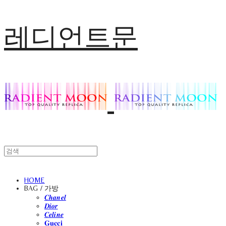
레디언트문
HOME
BAG / 가방
𝑪𝒉𝒂𝒏𝒆𝒍
𝑫𝒊𝒐𝒓
𝑪𝒆𝒍𝒊𝒏𝒆
𝐆𝐮𝐜𝐜𝐢