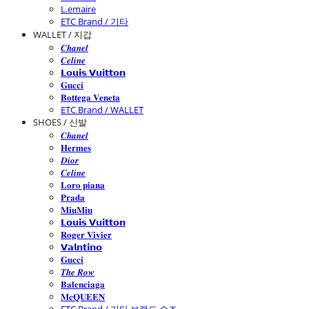
L.emaire
ETC Brand / 기타
WALLET / 지갑
𝑪𝒉𝒂𝒏𝒆𝒍
𝑪𝒆𝒍𝒊𝒏𝒆
𝗟𝗼𝘂𝗶𝘀 𝗩𝘂𝗶𝘁𝘁𝗼𝗻
𝐆𝐮𝐜𝐜𝐢
𝐁𝐨𝐭𝐭𝐞𝐠𝐚 𝐕𝐞𝐧𝐞𝐭𝐚
ETC Brand / WALLET
SHOES / 신발
𝑪𝒉𝒂𝒏𝒆𝒍
𝐇𝐞𝐫𝐦𝐞𝐬
𝑫𝒊𝒐𝒓
𝑪𝒆𝒍𝒊𝒏𝒆
𝐋𝐨𝐫𝐨 𝐩𝐢𝐚𝐧𝐚
𝐏𝐫𝐚𝐝𝐚
𝐌𝐢𝐮𝐌𝐢𝐮
𝗟𝗼𝘂𝗶𝘀 𝗩𝘂𝗶𝘁𝘁𝗼𝗻
𝐑𝐨𝐠𝐞𝐫 𝐕𝐢𝐯𝐢𝐞𝐫
𝗩𝗮𝗹𝗻𝘁𝗶𝗻𝗼
𝐆𝐮𝐜𝐜𝐢
𝑻𝒉𝒆 𝑹𝒐𝒘
𝐁𝐚𝐥𝐞𝐧𝐜𝐢𝐚𝐠𝐚
𝐌𝐜𝐐𝐔𝐄𝐄𝐍