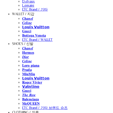
D.elvaux
L.emaire
ETC Brand / 기타
WALLET / 지갑
𝑪𝒉𝒂𝒏𝒆𝒍
𝑪𝒆𝒍𝒊𝒏𝒆
𝗟𝗼𝘂𝗶𝘀 𝗩𝘂𝗶𝘁𝘁𝗼𝗻
𝐆𝐮𝐜𝐜𝐢
𝐁𝐨𝐭𝐭𝐞𝐠𝐚 𝐕𝐞𝐧𝐞𝐭𝐚
ETC Brand / WALLET
SHOES / 신발
𝑪𝒉𝒂𝒏𝒆𝒍
𝐇𝐞𝐫𝐦𝐞𝐬
𝑫𝒊𝒐𝒓
𝑪𝒆𝒍𝒊𝒏𝒆
𝐋𝐨𝐫𝐨 𝐩𝐢𝐚𝐧𝐚
𝐏𝐫𝐚𝐝𝐚
𝐌𝐢𝐮𝐌𝐢𝐮
𝗟𝗼𝘂𝗶𝘀 𝗩𝘂𝗶𝘁𝘁𝗼𝗻
𝐑𝐨𝐠𝐞𝐫 𝐕𝐢𝐯𝐢𝐞𝐫
𝗩𝗮𝗹𝗻𝘁𝗶𝗻𝗼
𝐆𝐮𝐜𝐜𝐢
𝑻𝒉𝒆 𝑹𝒐𝒘
𝐁𝐚𝐥𝐞𝐧𝐜𝐢𝐚𝐠𝐚
𝐌𝐜𝐐𝐔𝐄𝐄𝐍
ETC Brand / 기타 브랜드 슈즈
CLOTHING / 의류