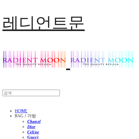
레디언트문
HOME
BAG / 가방
𝑪𝒉𝒂𝒏𝒆𝒍
𝑫𝒊𝒐𝒓
𝑪𝒆𝒍𝒊𝒏𝒆
𝐆𝐮𝐜𝐜𝐢