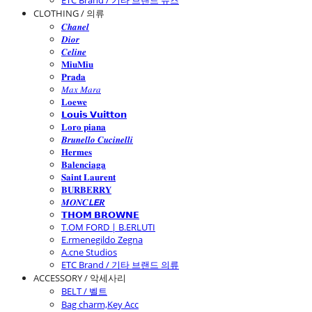
ETC Brand / 기타 브랜드 슈즈
CLOTHING / 의류
𝑪𝒉𝒂𝒏𝒆𝒍
𝑫𝒊𝒐𝒓
𝑪𝒆𝒍𝒊𝒏𝒆
𝐌𝐢𝐮𝐌𝐢𝐮
𝐏𝐫𝐚𝐝𝐚
𝑀𝑎𝑥 𝑀𝑎𝑟𝑎
𝐋𝐨𝐞𝐰𝐞
𝗟𝗼𝘂𝗶𝘀 𝗩𝘂𝗶𝘁𝘁𝗼𝗻
𝐋𝐨𝐫𝐨 𝐩𝐢𝐚𝐧𝐚
𝑩𝒓𝒖𝒏𝒆𝒍𝒍𝒐 𝑪𝒖𝒄𝒊𝒏𝒆𝒍𝒍𝒊
𝐇𝐞𝐫𝐦𝐞𝐬
𝐁𝐚𝐥𝐞𝐧𝐜𝐢𝐚𝐠𝐚
𝐒𝐚𝐢𝐧𝐭 𝐋𝐚𝐮𝐫𝐞𝐧𝐭
𝐁𝐔𝐑𝐁𝐄𝐑𝐑𝐘
𝑴𝑶𝑵𝑪𝙇𝙀𝑹
𝗧𝗛𝗢𝗠 𝗕𝗥𝗢𝗪𝗡𝗘
T.OM FORD | B.ERLUTI
E.rmenegildo Zegna
A.cne Studios
ETC Brand / 기타 브랜드 의류
ACCESSORY / 악세사리
BELT / 벨트
Bag charm,Key Acc