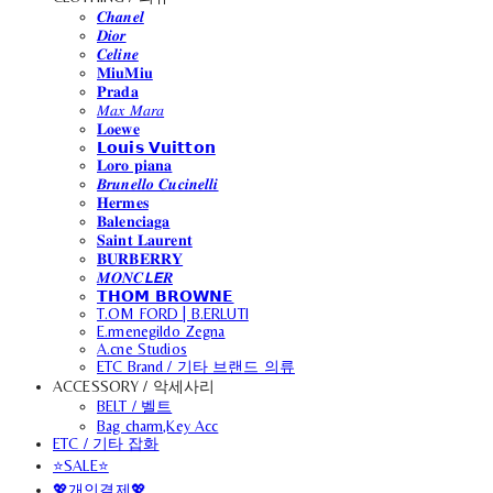
𝑪𝒉𝒂𝒏𝒆𝒍
𝑫𝒊𝒐𝒓
𝑪𝒆𝒍𝒊𝒏𝒆
𝐌𝐢𝐮𝐌𝐢𝐮
𝐏𝐫𝐚𝐝𝐚
𝑀𝑎𝑥 𝑀𝑎𝑟𝑎
𝐋𝐨𝐞𝐰𝐞
𝗟𝗼𝘂𝗶𝘀 𝗩𝘂𝗶𝘁𝘁𝗼𝗻
𝐋𝐨𝐫𝐨 𝐩𝐢𝐚𝐧𝐚
𝑩𝒓𝒖𝒏𝒆𝒍𝒍𝒐 𝑪𝒖𝒄𝒊𝒏𝒆𝒍𝒍𝒊
𝐇𝐞𝐫𝐦𝐞𝐬
𝐁𝐚𝐥𝐞𝐧𝐜𝐢𝐚𝐠𝐚
𝐒𝐚𝐢𝐧𝐭 𝐋𝐚𝐮𝐫𝐞𝐧𝐭
𝐁𝐔𝐑𝐁𝐄𝐑𝐑𝐘
𝑴𝑶𝑵𝑪𝙇𝙀𝑹
𝗧𝗛𝗢𝗠 𝗕𝗥𝗢𝗪𝗡𝗘
T.OM FORD | B.ERLUTI
E.rmenegildo Zegna
A.cne Studios
ETC Brand / 기타 브랜드 의류
ACCESSORY / 악세사리
BELT / 벨트
Bag charm,Key Acc
ETC / 기타 잡화
⭐SALE⭐
💖개인결제💖