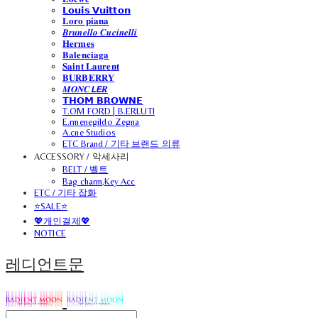
𝗟𝗼𝘂𝗶𝘀 𝗩𝘂𝗶𝘁𝘁𝗼𝗻
𝐋𝐨𝐫𝐨 𝐩𝐢𝐚𝐧𝐚
𝑩𝒓𝒖𝒏𝒆𝒍𝒍𝒐 𝑪𝒖𝒄𝒊𝒏𝒆𝒍𝒍𝒊
𝐇𝐞𝐫𝐦𝐞𝐬
𝐁𝐚𝐥𝐞𝐧𝐜𝐢𝐚𝐠𝐚
𝐒𝐚𝐢𝐧𝐭 𝐋𝐚𝐮𝐫𝐞𝐧𝐭
𝐁𝐔𝐑𝐁𝐄𝐑𝐑𝐘
𝑴𝑶𝑵𝑪𝙇𝙀𝑹
𝗧𝗛𝗢𝗠 𝗕𝗥𝗢𝗪𝗡𝗘
T.OM FORD | B.ERLUTI
E.rmenegildo Zegna
A.cne Studios
ETC Brand / 기타 브랜드 의류
ACCESSORY / 악세사리
BELT / 벨트
Bag charm,Key Acc
ETC / 기타 잡화
⭐SALE⭐
💖개인결제💖
NOTICE
레디언트문