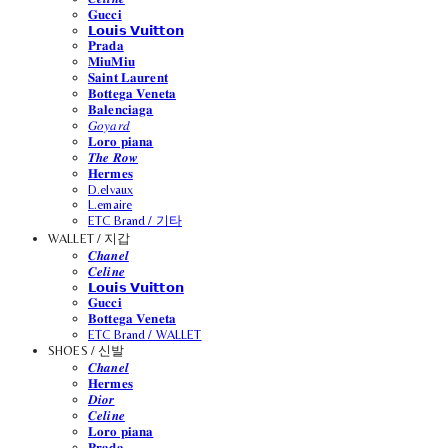
𝐆𝐮𝐜𝐜𝐢
𝗟𝗼𝘂𝗶𝘀 𝗩𝘂𝗶𝘁𝘁𝗼𝗻
𝐏𝐫𝐚𝐝𝐚
𝐌𝐢𝐮𝐌𝐢𝐮
𝐒𝐚𝐢𝐧𝐭 𝐋𝐚𝐮𝐫𝐞𝐧𝐭
𝐁𝐨𝐭𝐭𝐞𝐠𝐚 𝐕𝐞𝐧𝐞𝐭𝐚
𝐁𝐚𝐥𝐞𝐧𝐜𝐢𝐚𝐠𝐚
𝐺𝑜𝑦𝑎𝑟𝑑
𝐋𝐨𝐫𝐨 𝐩𝐢𝐚𝐧𝐚
𝑻𝒉𝒆 𝑹𝒐𝒘
𝐇𝐞𝐫𝐦𝐞𝐬
D.elvaux
L.emaire
ETC Brand / 기타
WALLET / 지갑
𝑪𝒉𝒂𝒏𝒆𝒍
𝑪𝒆𝒍𝒊𝒏𝒆
𝗟𝗼𝘂𝗶𝘀 𝗩𝘂𝗶𝘁𝘁𝗼𝗻
𝐆𝐮𝐜𝐜𝐢
𝐁𝐨𝐭𝐭𝐞𝐠𝐚 𝐕𝐞𝐧𝐞𝐭𝐚
ETC Brand / WALLET
SHOES / 신발
𝑪𝒉𝒂𝒏𝒆𝒍
𝐇𝐞𝐫𝐦𝐞𝐬
𝑫𝒊𝒐𝒓
𝑪𝒆𝒍𝒊𝒏𝒆
𝐋𝐨𝐫𝐨 𝐩𝐢𝐚𝐧𝐚
𝐏𝐫𝐚𝐝𝐚