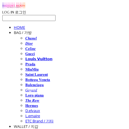
LOG IN
로그인
HOME
BAG / 가방
𝑪𝒉𝒂𝒏𝒆𝒍
𝑫𝒊𝒐𝒓
𝑪𝒆𝒍𝒊𝒏𝒆
𝐆𝐮𝐜𝐜𝐢
𝗟𝗼𝘂𝗶𝘀 𝗩𝘂𝗶𝘁𝘁𝗼𝗻
𝐏𝐫𝐚𝐝𝐚
𝐌𝐢𝐮𝐌𝐢𝐮
𝐒𝐚𝐢𝐧𝐭 𝐋𝐚𝐮𝐫𝐞𝐧𝐭
𝐁𝐨𝐭𝐭𝐞𝐠𝐚 𝐕𝐞𝐧𝐞𝐭𝐚
𝐁𝐚𝐥𝐞𝐧𝐜𝐢𝐚𝐠𝐚
𝐺𝑜𝑦𝑎𝑟𝑑
𝐋𝐨𝐫𝐨 𝐩𝐢𝐚𝐧𝐚
𝑻𝒉𝒆 𝑹𝒐𝒘
𝐇𝐞𝐫𝐦𝐞𝐬
D.elvaux
L.emaire
ETC Brand / 기타
WALLET / 지갑