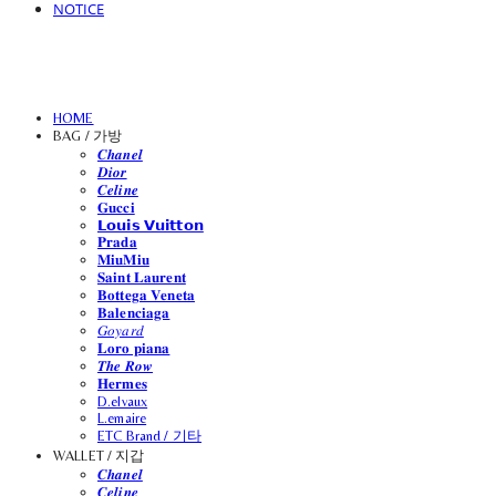
NOTICE
HOME
BAG / 가방
𝑪𝒉𝒂𝒏𝒆𝒍
𝑫𝒊𝒐𝒓
𝑪𝒆𝒍𝒊𝒏𝒆
𝐆𝐮𝐜𝐜𝐢
𝗟𝗼𝘂𝗶𝘀 𝗩𝘂𝗶𝘁𝘁𝗼𝗻
𝐏𝐫𝐚𝐝𝐚
𝐌𝐢𝐮𝐌𝐢𝐮
𝐒𝐚𝐢𝐧𝐭 𝐋𝐚𝐮𝐫𝐞𝐧𝐭
𝐁𝐨𝐭𝐭𝐞𝐠𝐚 𝐕𝐞𝐧𝐞𝐭𝐚
𝐁𝐚𝐥𝐞𝐧𝐜𝐢𝐚𝐠𝐚
𝐺𝑜𝑦𝑎𝑟𝑑
𝐋𝐨𝐫𝐨 𝐩𝐢𝐚𝐧𝐚
𝑻𝒉𝒆 𝑹𝒐𝒘
𝐇𝐞𝐫𝐦𝐞𝐬
D.elvaux
L.emaire
ETC Brand / 기타
WALLET / 지갑
𝑪𝒉𝒂𝒏𝒆𝒍
𝑪𝒆𝒍𝒊𝒏𝒆