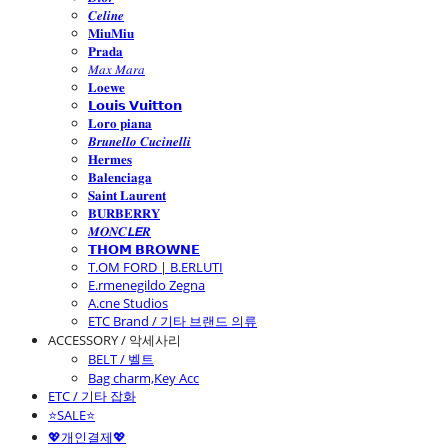
𝑪𝒆𝒍𝒊𝒏𝒆
𝐌𝐢𝐮𝐌𝐢𝐮
𝐏𝐫𝐚𝐝𝐚
𝑀𝑎𝑥 𝑀𝑎𝑟𝑎
𝐋𝐨𝐞𝐰𝐞
𝗟𝗼𝘂𝗶𝘀 𝗩𝘂𝗶𝘁𝘁𝗼𝗻
𝐋𝐨𝐫𝐨 𝐩𝐢𝐚𝐧𝐚
𝑩𝒓𝒖𝒏𝒆𝒍𝒍𝒐 𝑪𝒖𝒄𝒊𝒏𝒆𝒍𝒍𝒊
𝐇𝐞𝐫𝐦𝐞𝐬
𝐁𝐚𝐥𝐞𝐧𝐜𝐢𝐚𝐠𝐚
𝐒𝐚𝐢𝐧𝐭 𝐋𝐚𝐮𝐫𝐞𝐧𝐭
𝐁𝐔𝐑𝐁𝐄𝐑𝐑𝐘
𝑴𝑶𝑵𝑪𝙇𝙀𝑹
𝗧𝗛𝗢𝗠 𝗕𝗥𝗢𝗪𝗡𝗘
T.OM FORD | B.ERLUTI
E.rmenegildo Zegna
A.cne Studios
ETC Brand / 기타 브랜드 의류
ACCESSORY / 악세사리
BELT / 벨트
Bag charm,Key Acc
ETC / 기타 잡화
⭐SALE⭐
💖개인결제💖