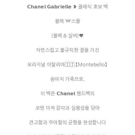
𝗖𝗵𝗮𝗻𝗲𝗹 𝗚𝗮𝗯𝗿𝗶𝗲𝗹𝗹𝗲 ❥ 클래식 호보 백
블랙 ➿스몰
(블랙 & 실버)🖤
자연스럽고 불규칙한 결을 가진
오리지널 이탈리아🇮🇹 【Montebello】
송아지 가죽으로,
이 백은 𝗖𝗵𝗮𝗻𝗲𝗹 핸드백의
오랜 미적 감각과 실용성을 담아
견고함과 우아함의 균형을 완성합니다