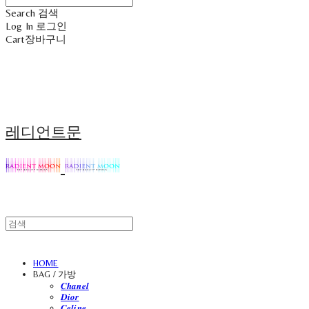
Search
검색
Log In
로그인
Cart
장바구니
레디언트문
HOME
BAG / 가방
𝑪𝒉𝒂𝒏𝒆𝒍
𝑫𝒊𝒐𝒓
𝑪𝒆𝒍𝒊𝒏𝒆