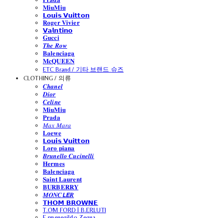
𝐌𝐢𝐮𝐌𝐢𝐮
𝗟𝗼𝘂𝗶𝘀 𝗩𝘂𝗶𝘁𝘁𝗼𝗻
𝐑𝐨𝐠𝐞𝐫 𝐕𝐢𝐯𝐢𝐞𝐫
𝗩𝗮𝗹𝗻𝘁𝗶𝗻𝗼
𝐆𝐮𝐜𝐜𝐢
𝑻𝒉𝒆 𝑹𝒐𝒘
𝐁𝐚𝐥𝐞𝐧𝐜𝐢𝐚𝐠𝐚
𝐌𝐜𝐐𝐔𝐄𝐄𝐍
ETC Brand / 기타 브랜드 슈즈
CLOTHING / 의류
𝑪𝒉𝒂𝒏𝒆𝒍
𝑫𝒊𝒐𝒓
𝑪𝒆𝒍𝒊𝒏𝒆
𝐌𝐢𝐮𝐌𝐢𝐮
𝐏𝐫𝐚𝐝𝐚
𝑀𝑎𝑥 𝑀𝑎𝑟𝑎
𝐋𝐨𝐞𝐰𝐞
𝗟𝗼𝘂𝗶𝘀 𝗩𝘂𝗶𝘁𝘁𝗼𝗻
𝐋𝐨𝐫𝐨 𝐩𝐢𝐚𝐧𝐚
𝑩𝒓𝒖𝒏𝒆𝒍𝒍𝒐 𝑪𝒖𝒄𝒊𝒏𝒆𝒍𝒍𝒊
𝐇𝐞𝐫𝐦𝐞𝐬
𝐁𝐚𝐥𝐞𝐧𝐜𝐢𝐚𝐠𝐚
𝐒𝐚𝐢𝐧𝐭 𝐋𝐚𝐮𝐫𝐞𝐧𝐭
𝐁𝐔𝐑𝐁𝐄𝐑𝐑𝐘
𝑴𝑶𝑵𝑪𝙇𝙀𝑹
𝗧𝗛𝗢𝗠 𝗕𝗥𝗢𝗪𝗡𝗘
T.OM FORD | B.ERLUTI
E.rmenegildo Zegna