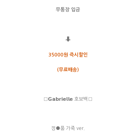
무통장 입금
⬇
35000원 즉시할인
(무료배송)
□𝗚𝗮𝗯𝗿𝗶𝗲𝗹𝗹𝗲 호보백□
정●품 가죽 ver.