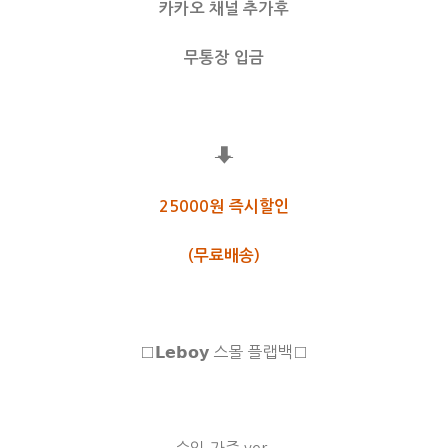
카카오 채널 추가후
무통장 입금
⬇
25000원 즉시할인
(무료배송)
□𝗟𝗲𝗯𝗼𝘆 스몰 플랩백□
수입 가죽 ver.