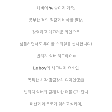
캐비어 🐂 송아지 가죽;
풍부한 결의 질감과 바삭한 질감;
강렬하고 매끄러운 라인으로
심플하면서도 우아한 스타일을 선사합니다!
빈티지 실버 하드웨어⛓️
𝗟𝗲𝗯𝗼𝘆의 시그니처 요소인
독특한 사각 잠금장치 디자인👏🏻
빈티지 실버와 클래식한 더블 C가 만나
패션과 레트로가 얽히고설키며,