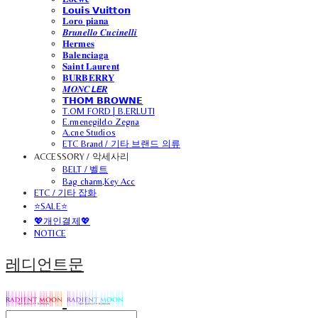
𝗟𝗼𝘂𝗶𝘀 𝗩𝘂𝗶𝘁𝘁𝗼𝗻
𝐋𝐨𝐫𝐨 𝐩𝐢𝐚𝐧𝐚
𝑩𝒓𝒖𝒏𝒆𝒍𝒍𝒐 𝑪𝒖𝒄𝒊𝒏𝒆𝒍𝒍𝒊
𝐇𝐞𝐫𝐦𝐞𝐬
𝐁𝐚𝐥𝐞𝐧𝐜𝐢𝐚𝐠𝐚
𝐒𝐚𝐢𝐧𝐭 𝐋𝐚𝐮𝐫𝐞𝐧𝐭
𝐁𝐔𝐑𝐁𝐄𝐑𝐑𝐘
𝑴𝑶𝑵𝑪𝙇𝙀𝑹
𝗧𝗛𝗢𝗠 𝗕𝗥𝗢𝗪𝗡𝗘
T.OM FORD | B.ERLUTI
E.rmenegildo Zegna
A.cne Studios
ETC Brand / 기타 브랜드 의류
ACCESSORY / 악세사리
BELT / 벨트
Bag charm,Key Acc
ETC / 기타 잡화
⭐SALE⭐
💖개인결제💖
NOTICE
레디언트문