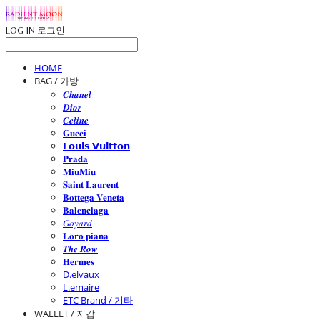
LOG IN
로그인
HOME
BAG / 가방
𝑪𝒉𝒂𝒏𝒆𝒍
𝑫𝒊𝒐𝒓
𝑪𝒆𝒍𝒊𝒏𝒆
𝐆𝐮𝐜𝐜𝐢
𝗟𝗼𝘂𝗶𝘀 𝗩𝘂𝗶𝘁𝘁𝗼𝗻
𝐏𝐫𝐚𝐝𝐚
𝐌𝐢𝐮𝐌𝐢𝐮
𝐒𝐚𝐢𝐧𝐭 𝐋𝐚𝐮𝐫𝐞𝐧𝐭
𝐁𝐨𝐭𝐭𝐞𝐠𝐚 𝐕𝐞𝐧𝐞𝐭𝐚
𝐁𝐚𝐥𝐞𝐧𝐜𝐢𝐚𝐠𝐚
𝐺𝑜𝑦𝑎𝑟𝑑
𝐋𝐨𝐫𝐨 𝐩𝐢𝐚𝐧𝐚
𝑻𝒉𝒆 𝑹𝒐𝒘
𝐇𝐞𝐫𝐦𝐞𝐬
D.elvaux
L.emaire
ETC Brand / 기타
WALLET / 지갑