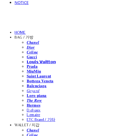
NOTICE
HOME
BAG / 가방
𝑪𝒉𝒂𝒏𝒆𝒍
𝑫𝒊𝒐𝒓
𝑪𝒆𝒍𝒊𝒏𝒆
𝐆𝐮𝐜𝐜𝐢
𝗟𝗼𝘂𝗶𝘀 𝗩𝘂𝗶𝘁𝘁𝗼𝗻
𝐏𝐫𝐚𝐝𝐚
𝐌𝐢𝐮𝐌𝐢𝐮
𝐒𝐚𝐢𝐧𝐭 𝐋𝐚𝐮𝐫𝐞𝐧𝐭
𝐁𝐨𝐭𝐭𝐞𝐠𝐚 𝐕𝐞𝐧𝐞𝐭𝐚
𝐁𝐚𝐥𝐞𝐧𝐜𝐢𝐚𝐠𝐚
𝐺𝑜𝑦𝑎𝑟𝑑
𝐋𝐨𝐫𝐨 𝐩𝐢𝐚𝐧𝐚
𝑻𝒉𝒆 𝑹𝒐𝒘
𝐇𝐞𝐫𝐦𝐞𝐬
D.elvaux
L.emaire
ETC Brand / 기타
WALLET / 지갑
𝑪𝒉𝒂𝒏𝒆𝒍
𝑪𝒆𝒍𝒊𝒏𝒆