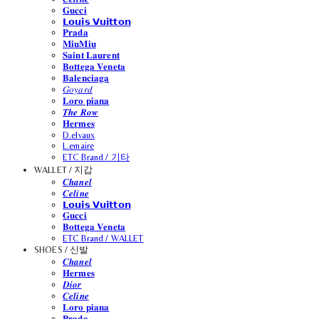
𝐆𝐮𝐜𝐜𝐢
𝗟𝗼𝘂𝗶𝘀 𝗩𝘂𝗶𝘁𝘁𝗼𝗻
𝐏𝐫𝐚𝐝𝐚
𝐌𝐢𝐮𝐌𝐢𝐮
𝐒𝐚𝐢𝐧𝐭 𝐋𝐚𝐮𝐫𝐞𝐧𝐭
𝐁𝐨𝐭𝐭𝐞𝐠𝐚 𝐕𝐞𝐧𝐞𝐭𝐚
𝐁𝐚𝐥𝐞𝐧𝐜𝐢𝐚𝐠𝐚
𝐺𝑜𝑦𝑎𝑟𝑑
𝐋𝐨𝐫𝐨 𝐩𝐢𝐚𝐧𝐚
𝑻𝒉𝒆 𝑹𝒐𝒘
𝐇𝐞𝐫𝐦𝐞𝐬
D.elvaux
L.emaire
ETC Brand / 기타
WALLET / 지갑
𝑪𝒉𝒂𝒏𝒆𝒍
𝑪𝒆𝒍𝒊𝒏𝒆
𝗟𝗼𝘂𝗶𝘀 𝗩𝘂𝗶𝘁𝘁𝗼𝗻
𝐆𝐮𝐜𝐜𝐢
𝐁𝐨𝐭𝐭𝐞𝐠𝐚 𝐕𝐞𝐧𝐞𝐭𝐚
ETC Brand / WALLET
SHOES / 신발
𝑪𝒉𝒂𝒏𝒆𝒍
𝐇𝐞𝐫𝐦𝐞𝐬
𝑫𝒊𝒐𝒓
𝑪𝒆𝒍𝒊𝒏𝒆
𝐋𝐨𝐫𝐨 𝐩𝐢𝐚𝐧𝐚
𝐏𝐫𝐚𝐝𝐚