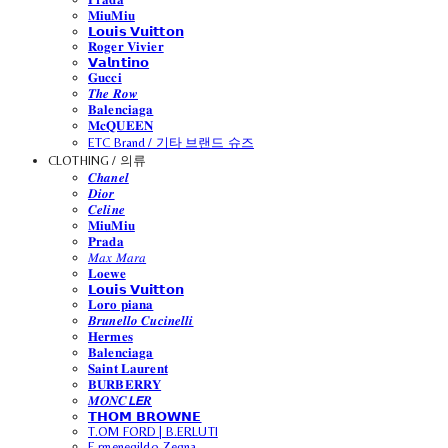
𝐌𝐢𝐮𝐌𝐢𝐮
𝗟𝗼𝘂𝗶𝘀 𝗩𝘂𝗶𝘁𝘁𝗼𝗻
𝐑𝐨𝐠𝐞𝐫 𝐕𝐢𝐯𝐢𝐞𝐫
𝗩𝗮𝗹𝗻𝘁𝗶𝗻𝗼
𝐆𝐮𝐜𝐜𝐢
𝑻𝒉𝒆 𝑹𝒐𝒘
𝐁𝐚𝐥𝐞𝐧𝐜𝐢𝐚𝐠𝐚
𝐌𝐜𝐐𝐔𝐄𝐄𝐍
ETC Brand / 기타 브랜드 슈즈
CLOTHING / 의류
𝑪𝒉𝒂𝒏𝒆𝒍
𝑫𝒊𝒐𝒓
𝑪𝒆𝒍𝒊𝒏𝒆
𝐌𝐢𝐮𝐌𝐢𝐮
𝐏𝐫𝐚𝐝𝐚
𝑀𝑎𝑥 𝑀𝑎𝑟𝑎
𝐋𝐨𝐞𝐰𝐞
𝗟𝗼𝘂𝗶𝘀 𝗩𝘂𝗶𝘁𝘁𝗼𝗻
𝐋𝐨𝐫𝐨 𝐩𝐢𝐚𝐧𝐚
𝑩𝒓𝒖𝒏𝒆𝒍𝒍𝒐 𝑪𝒖𝒄𝒊𝒏𝒆𝒍𝒍𝒊
𝐇𝐞𝐫𝐦𝐞𝐬
𝐁𝐚𝐥𝐞𝐧𝐜𝐢𝐚𝐠𝐚
𝐒𝐚𝐢𝐧𝐭 𝐋𝐚𝐮𝐫𝐞𝐧𝐭
𝐁𝐔𝐑𝐁𝐄𝐑𝐑𝐘
𝑴𝑶𝑵𝑪𝙇𝙀𝑹
𝗧𝗛𝗢𝗠 𝗕𝗥𝗢𝗪𝗡𝗘
T.OM FORD | B.ERLUTI
E.rmenegildo Zegna