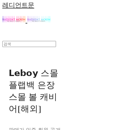
레디언트문
𝗟𝗲𝗯𝗼𝘆 스몰
플랩백 은장
스몰 볼 캐비
어[해외]
판매가 인증 회원 공개