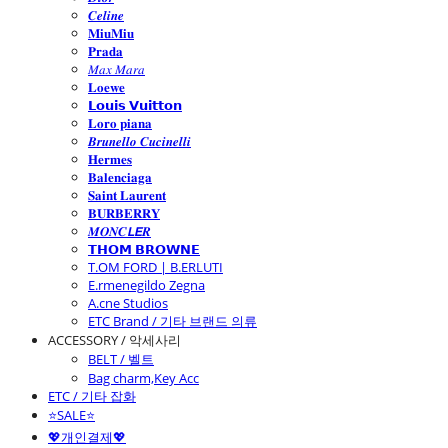
𝑪𝒆𝒍𝒊𝒏𝒆
𝐌𝐢𝐮𝐌𝐢𝐮
𝐏𝐫𝐚𝐝𝐚
𝑀𝑎𝑥 𝑀𝑎𝑟𝑎
𝐋𝐨𝐞𝐰𝐞
𝗟𝗼𝘂𝗶𝘀 𝗩𝘂𝗶𝘁𝘁𝗼𝗻
𝐋𝐨𝐫𝐨 𝐩𝐢𝐚𝐧𝐚
𝑩𝒓𝒖𝒏𝒆𝒍𝒍𝒐 𝑪𝒖𝒄𝒊𝒏𝒆𝒍𝒍𝒊
𝐇𝐞𝐫𝐦𝐞𝐬
𝐁𝐚𝐥𝐞𝐧𝐜𝐢𝐚𝐠𝐚
𝐒𝐚𝐢𝐧𝐭 𝐋𝐚𝐮𝐫𝐞𝐧𝐭
𝐁𝐔𝐑𝐁𝐄𝐑𝐑𝐘
𝑴𝑶𝑵𝑪𝙇𝙀𝑹
𝗧𝗛𝗢𝗠 𝗕𝗥𝗢𝗪𝗡𝗘
T.OM FORD | B.ERLUTI
E.rmenegildo Zegna
A.cne Studios
ETC Brand / 기타 브랜드 의류
ACCESSORY / 악세사리
BELT / 벨트
Bag charm,Key Acc
ETC / 기타 잡화
⭐SALE⭐
💖개인결제💖