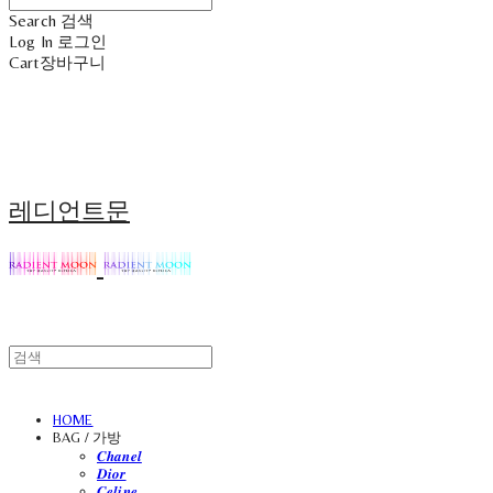
Search
검색
Log In
로그인
Cart
장바구니
레디언트문
HOME
BAG / 가방
𝑪𝒉𝒂𝒏𝒆𝒍
𝑫𝒊𝒐𝒓
𝑪𝒆𝒍𝒊𝒏𝒆