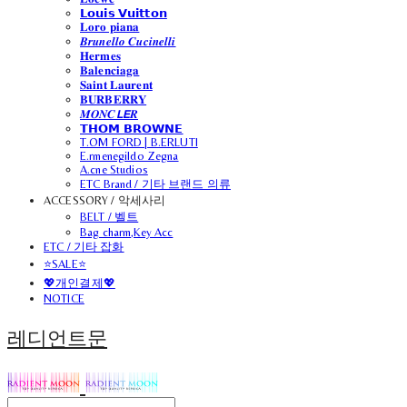
𝗟𝗼𝘂𝗶𝘀 𝗩𝘂𝗶𝘁𝘁𝗼𝗻
𝐋𝐨𝐫𝐨 𝐩𝐢𝐚𝐧𝐚
𝑩𝒓𝒖𝒏𝒆𝒍𝒍𝒐 𝑪𝒖𝒄𝒊𝒏𝒆𝒍𝒍𝒊
𝐇𝐞𝐫𝐦𝐞𝐬
𝐁𝐚𝐥𝐞𝐧𝐜𝐢𝐚𝐠𝐚
𝐒𝐚𝐢𝐧𝐭 𝐋𝐚𝐮𝐫𝐞𝐧𝐭
𝐁𝐔𝐑𝐁𝐄𝐑𝐑𝐘
𝑴𝑶𝑵𝑪𝙇𝙀𝑹
𝗧𝗛𝗢𝗠 𝗕𝗥𝗢𝗪𝗡𝗘
T.OM FORD | B.ERLUTI
E.rmenegildo Zegna
A.cne Studios
ETC Brand / 기타 브랜드 의류
ACCESSORY / 악세사리
BELT / 벨트
Bag charm,Key Acc
ETC / 기타 잡화
⭐SALE⭐
💖개인결제💖
NOTICE
레디언트문