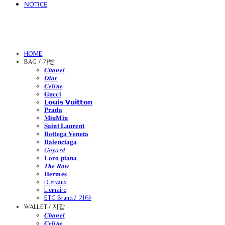
NOTICE
HOME
BAG / 가방
𝑪𝒉𝒂𝒏𝒆𝒍
𝑫𝒊𝒐𝒓
𝑪𝒆𝒍𝒊𝒏𝒆
𝐆𝐮𝐜𝐜𝐢
𝗟𝗼𝘂𝗶𝘀 𝗩𝘂𝗶𝘁𝘁𝗼𝗻
𝐏𝐫𝐚𝐝𝐚
𝐌𝐢𝐮𝐌𝐢𝐮
𝐒𝐚𝐢𝐧𝐭 𝐋𝐚𝐮𝐫𝐞𝐧𝐭
𝐁𝐨𝐭𝐭𝐞𝐠𝐚 𝐕𝐞𝐧𝐞𝐭𝐚
𝐁𝐚𝐥𝐞𝐧𝐜𝐢𝐚𝐠𝐚
𝐺𝑜𝑦𝑎𝑟𝑑
𝐋𝐨𝐫𝐨 𝐩𝐢𝐚𝐧𝐚
𝑻𝒉𝒆 𝑹𝒐𝒘
𝐇𝐞𝐫𝐦𝐞𝐬
D.elvaux
L.emaire
ETC Brand / 기타
WALLET / 지갑
𝑪𝒉𝒂𝒏𝒆𝒍
𝑪𝒆𝒍𝒊𝒏𝒆