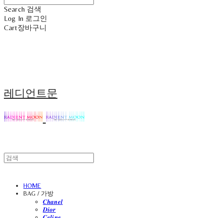
Search
검색
Log In
로그인
Cart
장바구니
레디언트문
HOME
BAG / 가방
𝑪𝒉𝒂𝒏𝒆𝒍
𝑫𝒊𝒐𝒓
𝑪𝒆𝒍𝒊𝒏𝒆