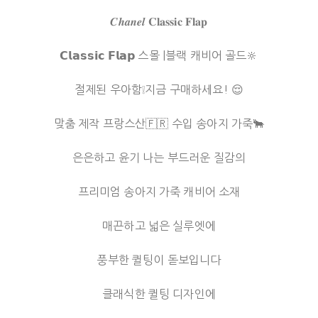
𝑪𝒉𝒂𝒏𝒆𝒍 𝐂𝐥𝐚𝐬𝐬𝐢𝐜 𝐅𝐥𝐚𝐩
𝗖𝗹𝗮𝘀𝘀𝗶𝗰 𝗙𝗹𝗮𝗽 스몰 |블랙 캐비어 골드🔆
절제된 우아함❕지금 구매하세요! 😌
맞춤 제작 프랑스산🇫🇷 수입 송아지 가죽🐂
은은하고 윤기 나는 부드러운 질감의
프리미엄 송아지 가죽 캐비어 소재
매끈하고 넓은 실루엣에
풍부한 퀼팅이 돋보입니다
클래식한 퀼팅 디자인에