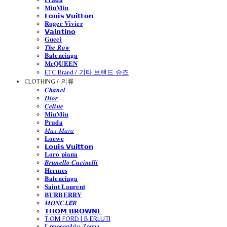
𝐌𝐢𝐮𝐌𝐢𝐮
𝗟𝗼𝘂𝗶𝘀 𝗩𝘂𝗶𝘁𝘁𝗼𝗻
𝐑𝐨𝐠𝐞𝐫 𝐕𝐢𝐯𝐢𝐞𝐫
𝗩𝗮𝗹𝗻𝘁𝗶𝗻𝗼
𝐆𝐮𝐜𝐜𝐢
𝑻𝒉𝒆 𝑹𝒐𝒘
𝐁𝐚𝐥𝐞𝐧𝐜𝐢𝐚𝐠𝐚
𝐌𝐜𝐐𝐔𝐄𝐄𝐍
ETC Brand / 기타 브랜드 슈즈
CLOTHING / 의류
𝑪𝒉𝒂𝒏𝒆𝒍
𝑫𝒊𝒐𝒓
𝑪𝒆𝒍𝒊𝒏𝒆
𝐌𝐢𝐮𝐌𝐢𝐮
𝐏𝐫𝐚𝐝𝐚
𝑀𝑎𝑥 𝑀𝑎𝑟𝑎
𝐋𝐨𝐞𝐰𝐞
𝗟𝗼𝘂𝗶𝘀 𝗩𝘂𝗶𝘁𝘁𝗼𝗻
𝐋𝐨𝐫𝐨 𝐩𝐢𝐚𝐧𝐚
𝑩𝒓𝒖𝒏𝒆𝒍𝒍𝒐 𝑪𝒖𝒄𝒊𝒏𝒆𝒍𝒍𝒊
𝐇𝐞𝐫𝐦𝐞𝐬
𝐁𝐚𝐥𝐞𝐧𝐜𝐢𝐚𝐠𝐚
𝐒𝐚𝐢𝐧𝐭 𝐋𝐚𝐮𝐫𝐞𝐧𝐭
𝐁𝐔𝐑𝐁𝐄𝐑𝐑𝐘
𝑴𝑶𝑵𝑪𝙇𝙀𝑹
𝗧𝗛𝗢𝗠 𝗕𝗥𝗢𝗪𝗡𝗘
T.OM FORD | B.ERLUTI
E.rmenegildo Zegna