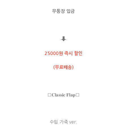
무통장 입금
⬇
25000원 즉시 할인
(무료배송)
□𝐂𝐥𝐚𝐬𝐬𝐢𝐜 𝐅𝐥𝐚𝐩□
수입 가죽 ver.