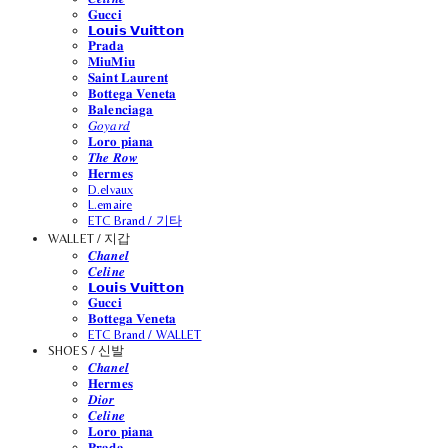
𝐆𝐮𝐜𝐜𝐢
𝗟𝗼𝘂𝗶𝘀 𝗩𝘂𝗶𝘁𝘁𝗼𝗻
𝐏𝐫𝐚𝐝𝐚
𝐌𝐢𝐮𝐌𝐢𝐮
𝐒𝐚𝐢𝐧𝐭 𝐋𝐚𝐮𝐫𝐞𝐧𝐭
𝐁𝐨𝐭𝐭𝐞𝐠𝐚 𝐕𝐞𝐧𝐞𝐭𝐚
𝐁𝐚𝐥𝐞𝐧𝐜𝐢𝐚𝐠𝐚
𝐺𝑜𝑦𝑎𝑟𝑑
𝐋𝐨𝐫𝐨 𝐩𝐢𝐚𝐧𝐚
𝑻𝒉𝒆 𝑹𝒐𝒘
𝐇𝐞𝐫𝐦𝐞𝐬
D.elvaux
L.emaire
ETC Brand / 기타
WALLET / 지갑
𝑪𝒉𝒂𝒏𝒆𝒍
𝑪𝒆𝒍𝒊𝒏𝒆
𝗟𝗼𝘂𝗶𝘀 𝗩𝘂𝗶𝘁𝘁𝗼𝗻
𝐆𝐮𝐜𝐜𝐢
𝐁𝐨𝐭𝐭𝐞𝐠𝐚 𝐕𝐞𝐧𝐞𝐭𝐚
ETC Brand / WALLET
SHOES / 신발
𝑪𝒉𝒂𝒏𝒆𝒍
𝐇𝐞𝐫𝐦𝐞𝐬
𝑫𝒊𝒐𝒓
𝑪𝒆𝒍𝒊𝒏𝒆
𝐋𝐨𝐫𝐨 𝐩𝐢𝐚𝐧𝐚
𝐏𝐫𝐚𝐝𝐚