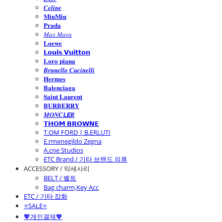
𝑪𝒆𝒍𝒊𝒏𝒆
𝐌𝐢𝐮𝐌𝐢𝐮
𝐏𝐫𝐚𝐝𝐚
𝑀𝑎𝑥 𝑀𝑎𝑟𝑎
𝐋𝐨𝐞𝐰𝐞
𝗟𝗼𝘂𝗶𝘀 𝗩𝘂𝗶𝘁𝘁𝗼𝗻
𝐋𝐨𝐫𝐨 𝐩𝐢𝐚𝐧𝐚
𝑩𝒓𝒖𝒏𝒆𝒍𝒍𝒐 𝑪𝒖𝒄𝒊𝒏𝒆𝒍𝒍𝒊
𝐇𝐞𝐫𝐦𝐞𝐬
𝐁𝐚𝐥𝐞𝐧𝐜𝐢𝐚𝐠𝐚
𝐒𝐚𝐢𝐧𝐭 𝐋𝐚𝐮𝐫𝐞𝐧𝐭
𝐁𝐔𝐑𝐁𝐄𝐑𝐑𝐘
𝑴𝑶𝑵𝑪𝙇𝙀𝑹
𝗧𝗛𝗢𝗠 𝗕𝗥𝗢𝗪𝗡𝗘
T.OM FORD | B.ERLUTI
E.rmenegildo Zegna
A.cne Studios
ETC Brand / 기타 브랜드 의류
ACCESSORY / 악세사리
BELT / 벨트
Bag charm,Key Acc
ETC / 기타 잡화
⭐SALE⭐
💖개인결제💖