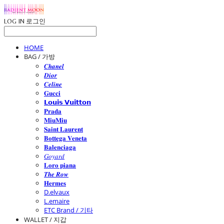
LOG IN
로그인
HOME
BAG / 가방
𝑪𝒉𝒂𝒏𝒆𝒍
𝑫𝒊𝒐𝒓
𝑪𝒆𝒍𝒊𝒏𝒆
𝐆𝐮𝐜𝐜𝐢
𝗟𝗼𝘂𝗶𝘀 𝗩𝘂𝗶𝘁𝘁𝗼𝗻
𝐏𝐫𝐚𝐝𝐚
𝐌𝐢𝐮𝐌𝐢𝐮
𝐒𝐚𝐢𝐧𝐭 𝐋𝐚𝐮𝐫𝐞𝐧𝐭
𝐁𝐨𝐭𝐭𝐞𝐠𝐚 𝐕𝐞𝐧𝐞𝐭𝐚
𝐁𝐚𝐥𝐞𝐧𝐜𝐢𝐚𝐠𝐚
𝐺𝑜𝑦𝑎𝑟𝑑
𝐋𝐨𝐫𝐨 𝐩𝐢𝐚𝐧𝐚
𝑻𝒉𝒆 𝑹𝒐𝒘
𝐇𝐞𝐫𝐦𝐞𝐬
D.elvaux
L.emaire
ETC Brand / 기타
WALLET / 지갑