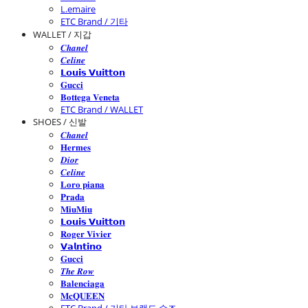
L.emaire
ETC Brand / 기타
WALLET / 지갑
𝑪𝒉𝒂𝒏𝒆𝒍
𝑪𝒆𝒍𝒊𝒏𝒆
𝗟𝗼𝘂𝗶𝘀 𝗩𝘂𝗶𝘁𝘁𝗼𝗻
𝐆𝐮𝐜𝐜𝐢
𝐁𝐨𝐭𝐭𝐞𝐠𝐚 𝐕𝐞𝐧𝐞𝐭𝐚
ETC Brand / WALLET
SHOES / 신발
𝑪𝒉𝒂𝒏𝒆𝒍
𝐇𝐞𝐫𝐦𝐞𝐬
𝑫𝒊𝒐𝒓
𝑪𝒆𝒍𝒊𝒏𝒆
𝐋𝐨𝐫𝐨 𝐩𝐢𝐚𝐧𝐚
𝐏𝐫𝐚𝐝𝐚
𝐌𝐢𝐮𝐌𝐢𝐮
𝗟𝗼𝘂𝗶𝘀 𝗩𝘂𝗶𝘁𝘁𝗼𝗻
𝐑𝐨𝐠𝐞𝐫 𝐕𝐢𝐯𝐢𝐞𝐫
𝗩𝗮𝗹𝗻𝘁𝗶𝗻𝗼
𝐆𝐮𝐜𝐜𝐢
𝑻𝒉𝒆 𝑹𝒐𝒘
𝐁𝐚𝐥𝐞𝐧𝐜𝐢𝐚𝐠𝐚
𝐌𝐜𝐐𝐔𝐄𝐄𝐍