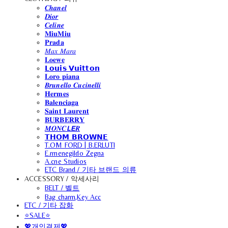
𝑪𝒉𝒂𝒏𝒆𝒍
𝑫𝒊𝒐𝒓
𝑪𝒆𝒍𝒊𝒏𝒆
𝐌𝐢𝐮𝐌𝐢𝐮
𝐏𝐫𝐚𝐝𝐚
𝑀𝑎𝑥 𝑀𝑎𝑟𝑎
𝐋𝐨𝐞𝐰𝐞
𝗟𝗼𝘂𝗶𝘀 𝗩𝘂𝗶𝘁𝘁𝗼𝗻
𝐋𝐨𝐫𝐨 𝐩𝐢𝐚𝐧𝐚
𝑩𝒓𝒖𝒏𝒆𝒍𝒍𝒐 𝑪𝒖𝒄𝒊𝒏𝒆𝒍𝒍𝒊
𝐇𝐞𝐫𝐦𝐞𝐬
𝐁𝐚𝐥𝐞𝐧𝐜𝐢𝐚𝐠𝐚
𝐒𝐚𝐢𝐧𝐭 𝐋𝐚𝐮𝐫𝐞𝐧𝐭
𝐁𝐔𝐑𝐁𝐄𝐑𝐑𝐘
𝑴𝑶𝑵𝑪𝙇𝙀𝑹
𝗧𝗛𝗢𝗠 𝗕𝗥𝗢𝗪𝗡𝗘
T.OM FORD | B.ERLUTI
E.rmenegildo Zegna
A.cne Studios
ETC Brand / 기타 브랜드 의류
ACCESSORY / 악세사리
BELT / 벨트
Bag charm,Key Acc
ETC / 기타 잡화
⭐SALE⭐
💖개인결제💖