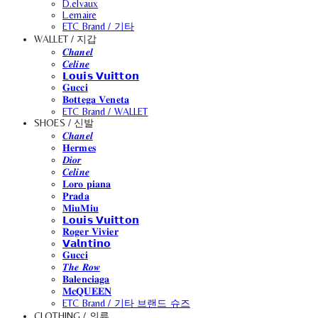
D.elvaux
L.emaire
ETC Brand / 기타
WALLET / 지갑
𝑪𝒉𝒂𝒏𝒆𝒍
𝑪𝒆𝒍𝒊𝒏𝒆
𝗟𝗼𝘂𝗶𝘀 𝗩𝘂𝗶𝘁𝘁𝗼𝗻
𝐆𝐮𝐜𝐜𝐢
𝐁𝐨𝐭𝐭𝐞𝐠𝐚 𝐕𝐞𝐧𝐞𝐭𝐚
ETC Brand / WALLET
SHOES / 신발
𝑪𝒉𝒂𝒏𝒆𝒍
𝐇𝐞𝐫𝐦𝐞𝐬
𝑫𝒊𝒐𝒓
𝑪𝒆𝒍𝒊𝒏𝒆
𝐋𝐨𝐫𝐨 𝐩𝐢𝐚𝐧𝐚
𝐏𝐫𝐚𝐝𝐚
𝐌𝐢𝐮𝐌𝐢𝐮
𝗟𝗼𝘂𝗶𝘀 𝗩𝘂𝗶𝘁𝘁𝗼𝗻
𝐑𝐨𝐠𝐞𝐫 𝐕𝐢𝐯𝐢𝐞𝐫
𝗩𝗮𝗹𝗻𝘁𝗶𝗻𝗼
𝐆𝐮𝐜𝐜𝐢
𝑻𝒉𝒆 𝑹𝒐𝒘
𝐁𝐚𝐥𝐞𝐧𝐜𝐢𝐚𝐠𝐚
𝐌𝐜𝐐𝐔𝐄𝐄𝐍
ETC Brand / 기타 브랜드 슈즈
CLOTHING / 의류