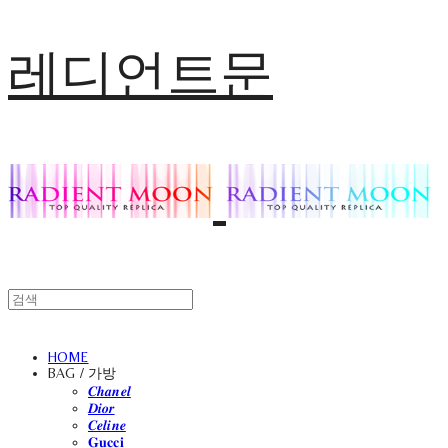
레디언트문
HOME
BAG / 가방
𝑪𝒉𝒂𝒏𝒆𝒍
𝑫𝒊𝒐𝒓
𝑪𝒆𝒍𝒊𝒏𝒆
𝐆𝐮𝐜𝐜𝐢