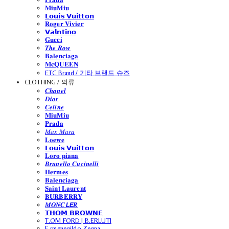
𝐌𝐢𝐮𝐌𝐢𝐮
𝗟𝗼𝘂𝗶𝘀 𝗩𝘂𝗶𝘁𝘁𝗼𝗻
𝐑𝐨𝐠𝐞𝐫 𝐕𝐢𝐯𝐢𝐞𝐫
𝗩𝗮𝗹𝗻𝘁𝗶𝗻𝗼
𝐆𝐮𝐜𝐜𝐢
𝑻𝒉𝒆 𝑹𝒐𝒘
𝐁𝐚𝐥𝐞𝐧𝐜𝐢𝐚𝐠𝐚
𝐌𝐜𝐐𝐔𝐄𝐄𝐍
ETC Brand / 기타 브랜드 슈즈
CLOTHING / 의류
𝑪𝒉𝒂𝒏𝒆𝒍
𝑫𝒊𝒐𝒓
𝑪𝒆𝒍𝒊𝒏𝒆
𝐌𝐢𝐮𝐌𝐢𝐮
𝐏𝐫𝐚𝐝𝐚
𝑀𝑎𝑥 𝑀𝑎𝑟𝑎
𝐋𝐨𝐞𝐰𝐞
𝗟𝗼𝘂𝗶𝘀 𝗩𝘂𝗶𝘁𝘁𝗼𝗻
𝐋𝐨𝐫𝐨 𝐩𝐢𝐚𝐧𝐚
𝑩𝒓𝒖𝒏𝒆𝒍𝒍𝒐 𝑪𝒖𝒄𝒊𝒏𝒆𝒍𝒍𝒊
𝐇𝐞𝐫𝐦𝐞𝐬
𝐁𝐚𝐥𝐞𝐧𝐜𝐢𝐚𝐠𝐚
𝐒𝐚𝐢𝐧𝐭 𝐋𝐚𝐮𝐫𝐞𝐧𝐭
𝐁𝐔𝐑𝐁𝐄𝐑𝐑𝐘
𝑴𝑶𝑵𝑪𝙇𝙀𝑹
𝗧𝗛𝗢𝗠 𝗕𝗥𝗢𝗪𝗡𝗘
T.OM FORD | B.ERLUTI
E.rmenegildo Zegna