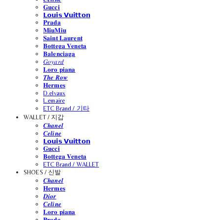
𝐆𝐮𝐜𝐜𝐢
𝗟𝗼𝘂𝗶𝘀 𝗩𝘂𝗶𝘁𝘁𝗼𝗻
𝐏𝐫𝐚𝐝𝐚
𝐌𝐢𝐮𝐌𝐢𝐮
𝐒𝐚𝐢𝐧𝐭 𝐋𝐚𝐮𝐫𝐞𝐧𝐭
𝐁𝐨𝐭𝐭𝐞𝐠𝐚 𝐕𝐞𝐧𝐞𝐭𝐚
𝐁𝐚𝐥𝐞𝐧𝐜𝐢𝐚𝐠𝐚
𝐺𝑜𝑦𝑎𝑟𝑑
𝐋𝐨𝐫𝐨 𝐩𝐢𝐚𝐧𝐚
𝑻𝒉𝒆 𝑹𝒐𝒘
𝐇𝐞𝐫𝐦𝐞𝐬
D.elvaux
L.emaire
ETC Brand / 기타
WALLET / 지갑
𝑪𝒉𝒂𝒏𝒆𝒍
𝑪𝒆𝒍𝒊𝒏𝒆
𝗟𝗼𝘂𝗶𝘀 𝗩𝘂𝗶𝘁𝘁𝗼𝗻
𝐆𝐮𝐜𝐜𝐢
𝐁𝐨𝐭𝐭𝐞𝐠𝐚 𝐕𝐞𝐧𝐞𝐭𝐚
ETC Brand / WALLET
SHOES / 신발
𝑪𝒉𝒂𝒏𝒆𝒍
𝐇𝐞𝐫𝐦𝐞𝐬
𝑫𝒊𝒐𝒓
𝑪𝒆𝒍𝒊𝒏𝒆
𝐋𝐨𝐫𝐨 𝐩𝐢𝐚𝐧𝐚
𝐏𝐫𝐚𝐝𝐚