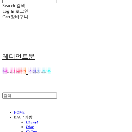
Search
검색
Log In
로그인
Cart
장바구니
레디언트문
HOME
BAG / 가방
𝑪𝒉𝒂𝒏𝒆𝒍
𝑫𝒊𝒐𝒓
𝑪𝒆𝒍𝒊𝒏𝒆