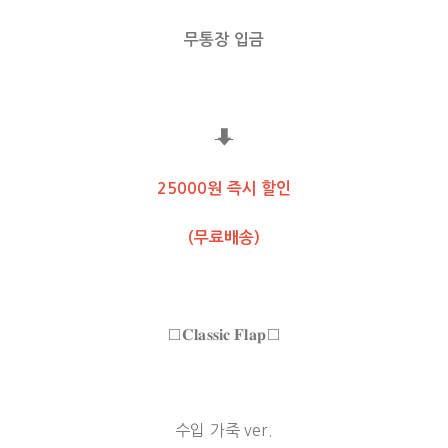
무통장 입금
⬇
25000원 즉시 할인
(무료배송)
□𝐂𝐥𝐚𝐬𝐬𝐢𝐜 𝐅𝐥𝐚𝐩□
수입 가죽 ver.