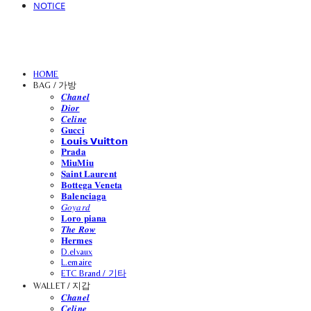
NOTICE
HOME
BAG / 가방
𝑪𝒉𝒂𝒏𝒆𝒍
𝑫𝒊𝒐𝒓
𝑪𝒆𝒍𝒊𝒏𝒆
𝐆𝐮𝐜𝐜𝐢
𝗟𝗼𝘂𝗶𝘀 𝗩𝘂𝗶𝘁𝘁𝗼𝗻
𝐏𝐫𝐚𝐝𝐚
𝐌𝐢𝐮𝐌𝐢𝐮
𝐒𝐚𝐢𝐧𝐭 𝐋𝐚𝐮𝐫𝐞𝐧𝐭
𝐁𝐨𝐭𝐭𝐞𝐠𝐚 𝐕𝐞𝐧𝐞𝐭𝐚
𝐁𝐚𝐥𝐞𝐧𝐜𝐢𝐚𝐠𝐚
𝐺𝑜𝑦𝑎𝑟𝑑
𝐋𝐨𝐫𝐨 𝐩𝐢𝐚𝐧𝐚
𝑻𝒉𝒆 𝑹𝒐𝒘
𝐇𝐞𝐫𝐦𝐞𝐬
D.elvaux
L.emaire
ETC Brand / 기타
WALLET / 지갑
𝑪𝒉𝒂𝒏𝒆𝒍
𝑪𝒆𝒍𝒊𝒏𝒆