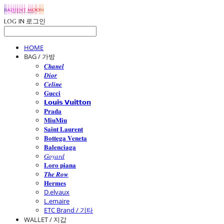
LOG IN
로그인
HOME
BAG / 가방
𝑪𝒉𝒂𝒏𝒆𝒍
𝑫𝒊𝒐𝒓
𝑪𝒆𝒍𝒊𝒏𝒆
𝐆𝐮𝐜𝐜𝐢
𝗟𝗼𝘂𝗶𝘀 𝗩𝘂𝗶𝘁𝘁𝗼𝗻
𝐏𝐫𝐚𝐝𝐚
𝐌𝐢𝐮𝐌𝐢𝐮
𝐒𝐚𝐢𝐧𝐭 𝐋𝐚𝐮𝐫𝐞𝐧𝐭
𝐁𝐨𝐭𝐭𝐞𝐠𝐚 𝐕𝐞𝐧𝐞𝐭𝐚
𝐁𝐚𝐥𝐞𝐧𝐜𝐢𝐚𝐠𝐚
𝐺𝑜𝑦𝑎𝑟𝑑
𝐋𝐨𝐫𝐨 𝐩𝐢𝐚𝐧𝐚
𝑻𝒉𝒆 𝑹𝒐𝒘
𝐇𝐞𝐫𝐦𝐞𝐬
D.elvaux
L.emaire
ETC Brand / 기타
WALLET / 지갑