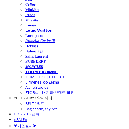
𝑪𝒆𝒍𝒊𝒏𝒆
𝐌𝐢𝐮𝐌𝐢𝐮
𝐏𝐫𝐚𝐝𝐚
𝑀𝑎𝑥 𝑀𝑎𝑟𝑎
𝐋𝐨𝐞𝐰𝐞
𝗟𝗼𝘂𝗶𝘀 𝗩𝘂𝗶𝘁𝘁𝗼𝗻
𝐋𝐨𝐫𝐨 𝐩𝐢𝐚𝐧𝐚
𝑩𝒓𝒖𝒏𝒆𝒍𝒍𝒐 𝑪𝒖𝒄𝒊𝒏𝒆𝒍𝒍𝒊
𝐇𝐞𝐫𝐦𝐞𝐬
𝐁𝐚𝐥𝐞𝐧𝐜𝐢𝐚𝐠𝐚
𝐒𝐚𝐢𝐧𝐭 𝐋𝐚𝐮𝐫𝐞𝐧𝐭
𝐁𝐔𝐑𝐁𝐄𝐑𝐑𝐘
𝑴𝑶𝑵𝑪𝙇𝙀𝑹
𝗧𝗛𝗢𝗠 𝗕𝗥𝗢𝗪𝗡𝗘
T.OM FORD | B.ERLUTI
E.rmenegildo Zegna
A.cne Studios
ETC Brand / 기타 브랜드 의류
ACCESSORY / 악세사리
BELT / 벨트
Bag charm,Key Acc
ETC / 기타 잡화
⭐SALE⭐
💖개인결제💖