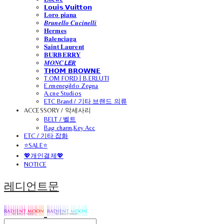
𝗟𝗼𝘂𝗶𝘀 𝗩𝘂𝗶𝘁𝘁𝗼𝗻
𝐋𝐨𝐫𝐨 𝐩𝐢𝐚𝐧𝐚
𝑩𝒓𝒖𝒏𝒆𝒍𝒍𝒐 𝑪𝒖𝒄𝒊𝒏𝒆𝒍𝒍𝒊
𝐇𝐞𝐫𝐦𝐞𝐬
𝐁𝐚𝐥𝐞𝐧𝐜𝐢𝐚𝐠𝐚
𝐒𝐚𝐢𝐧𝐭 𝐋𝐚𝐮𝐫𝐞𝐧𝐭
𝐁𝐔𝐑𝐁𝐄𝐑𝐑𝐘
𝑴𝑶𝑵𝑪𝙇𝙀𝑹
𝗧𝗛𝗢𝗠 𝗕𝗥𝗢𝗪𝗡𝗘
T.OM FORD | B.ERLUTI
E.rmenegildo Zegna
A.cne Studios
ETC Brand / 기타 브랜드 의류
ACCESSORY / 악세사리
BELT / 벨트
Bag charm,Key Acc
ETC / 기타 잡화
⭐SALE⭐
💖개인결제💖
NOTICE
레디언트문