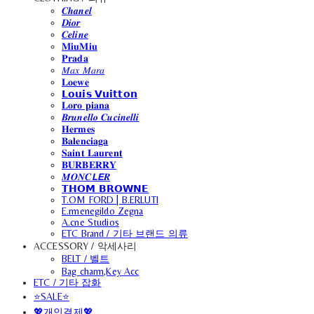
𝑪𝒉𝒂𝒏𝒆𝒍
𝑫𝒊𝒐𝒓
𝑪𝒆𝒍𝒊𝒏𝒆
𝐌𝐢𝐮𝐌𝐢𝐮
𝐏𝐫𝐚𝐝𝐚
𝑀𝑎𝑥 𝑀𝑎𝑟𝑎
𝐋𝐨𝐞𝐰𝐞
𝗟𝗼𝘂𝗶𝘀 𝗩𝘂𝗶𝘁𝘁𝗼𝗻
𝐋𝐨𝐫𝐨 𝐩𝐢𝐚𝐧𝐚
𝑩𝒓𝒖𝒏𝒆𝒍𝒍𝒐 𝑪𝒖𝒄𝒊𝒏𝒆𝒍𝒍𝒊
𝐇𝐞𝐫𝐦𝐞𝐬
𝐁𝐚𝐥𝐞𝐧𝐜𝐢𝐚𝐠𝐚
𝐒𝐚𝐢𝐧𝐭 𝐋𝐚𝐮𝐫𝐞𝐧𝐭
𝐁𝐔𝐑𝐁𝐄𝐑𝐑𝐘
𝑴𝑶𝑵𝑪𝙇𝙀𝑹
𝗧𝗛𝗢𝗠 𝗕𝗥𝗢𝗪𝗡𝗘
T.OM FORD | B.ERLUTI
E.rmenegildo Zegna
A.cne Studios
ETC Brand / 기타 브랜드 의류
ACCESSORY / 악세사리
BELT / 벨트
Bag charm,Key Acc
ETC / 기타 잡화
⭐SALE⭐
💖개인결제💖