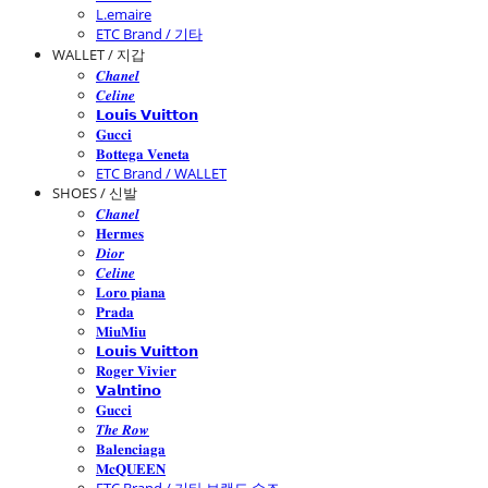
L.emaire
ETC Brand / 기타
WALLET / 지갑
𝑪𝒉𝒂𝒏𝒆𝒍
𝑪𝒆𝒍𝒊𝒏𝒆
𝗟𝗼𝘂𝗶𝘀 𝗩𝘂𝗶𝘁𝘁𝗼𝗻
𝐆𝐮𝐜𝐜𝐢
𝐁𝐨𝐭𝐭𝐞𝐠𝐚 𝐕𝐞𝐧𝐞𝐭𝐚
ETC Brand / WALLET
SHOES / 신발
𝑪𝒉𝒂𝒏𝒆𝒍
𝐇𝐞𝐫𝐦𝐞𝐬
𝑫𝒊𝒐𝒓
𝑪𝒆𝒍𝒊𝒏𝒆
𝐋𝐨𝐫𝐨 𝐩𝐢𝐚𝐧𝐚
𝐏𝐫𝐚𝐝𝐚
𝐌𝐢𝐮𝐌𝐢𝐮
𝗟𝗼𝘂𝗶𝘀 𝗩𝘂𝗶𝘁𝘁𝗼𝗻
𝐑𝐨𝐠𝐞𝐫 𝐕𝐢𝐯𝐢𝐞𝐫
𝗩𝗮𝗹𝗻𝘁𝗶𝗻𝗼
𝐆𝐮𝐜𝐜𝐢
𝑻𝒉𝒆 𝑹𝒐𝒘
𝐁𝐚𝐥𝐞𝐧𝐜𝐢𝐚𝐠𝐚
𝐌𝐜𝐐𝐔𝐄𝐄𝐍