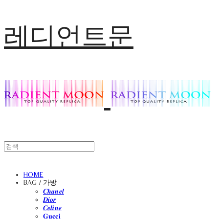
레디언트문
HOME
BAG / 가방
𝑪𝒉𝒂𝒏𝒆𝒍
𝑫𝒊𝒐𝒓
𝑪𝒆𝒍𝒊𝒏𝒆
𝐆𝐮𝐜𝐜𝐢