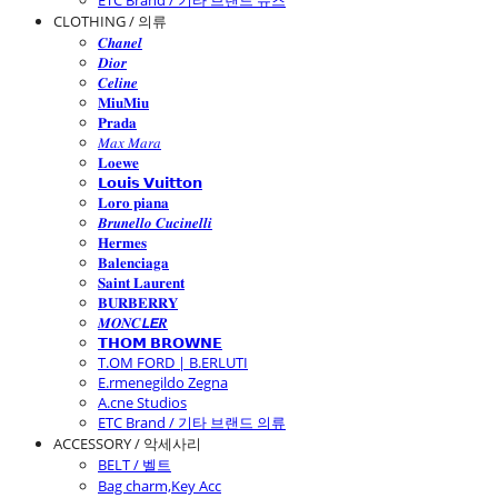
ETC Brand / 기타 브랜드 슈즈
CLOTHING / 의류
𝑪𝒉𝒂𝒏𝒆𝒍
𝑫𝒊𝒐𝒓
𝑪𝒆𝒍𝒊𝒏𝒆
𝐌𝐢𝐮𝐌𝐢𝐮
𝐏𝐫𝐚𝐝𝐚
𝑀𝑎𝑥 𝑀𝑎𝑟𝑎
𝐋𝐨𝐞𝐰𝐞
𝗟𝗼𝘂𝗶𝘀 𝗩𝘂𝗶𝘁𝘁𝗼𝗻
𝐋𝐨𝐫𝐨 𝐩𝐢𝐚𝐧𝐚
𝑩𝒓𝒖𝒏𝒆𝒍𝒍𝒐 𝑪𝒖𝒄𝒊𝒏𝒆𝒍𝒍𝒊
𝐇𝐞𝐫𝐦𝐞𝐬
𝐁𝐚𝐥𝐞𝐧𝐜𝐢𝐚𝐠𝐚
𝐒𝐚𝐢𝐧𝐭 𝐋𝐚𝐮𝐫𝐞𝐧𝐭
𝐁𝐔𝐑𝐁𝐄𝐑𝐑𝐘
𝑴𝑶𝑵𝑪𝙇𝙀𝑹
𝗧𝗛𝗢𝗠 𝗕𝗥𝗢𝗪𝗡𝗘
T.OM FORD | B.ERLUTI
E.rmenegildo Zegna
A.cne Studios
ETC Brand / 기타 브랜드 의류
ACCESSORY / 악세사리
BELT / 벨트
Bag charm,Key Acc