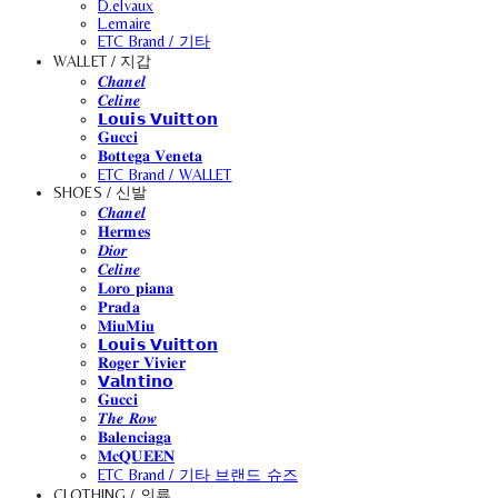
D.elvaux
L.emaire
ETC Brand / 기타
WALLET / 지갑
𝑪𝒉𝒂𝒏𝒆𝒍
𝑪𝒆𝒍𝒊𝒏𝒆
𝗟𝗼𝘂𝗶𝘀 𝗩𝘂𝗶𝘁𝘁𝗼𝗻
𝐆𝐮𝐜𝐜𝐢
𝐁𝐨𝐭𝐭𝐞𝐠𝐚 𝐕𝐞𝐧𝐞𝐭𝐚
ETC Brand / WALLET
SHOES / 신발
𝑪𝒉𝒂𝒏𝒆𝒍
𝐇𝐞𝐫𝐦𝐞𝐬
𝑫𝒊𝒐𝒓
𝑪𝒆𝒍𝒊𝒏𝒆
𝐋𝐨𝐫𝐨 𝐩𝐢𝐚𝐧𝐚
𝐏𝐫𝐚𝐝𝐚
𝐌𝐢𝐮𝐌𝐢𝐮
𝗟𝗼𝘂𝗶𝘀 𝗩𝘂𝗶𝘁𝘁𝗼𝗻
𝐑𝐨𝐠𝐞𝐫 𝐕𝐢𝐯𝐢𝐞𝐫
𝗩𝗮𝗹𝗻𝘁𝗶𝗻𝗼
𝐆𝐮𝐜𝐜𝐢
𝑻𝒉𝒆 𝑹𝒐𝒘
𝐁𝐚𝐥𝐞𝐧𝐜𝐢𝐚𝐠𝐚
𝐌𝐜𝐐𝐔𝐄𝐄𝐍
ETC Brand / 기타 브랜드 슈즈
CLOTHING / 의류