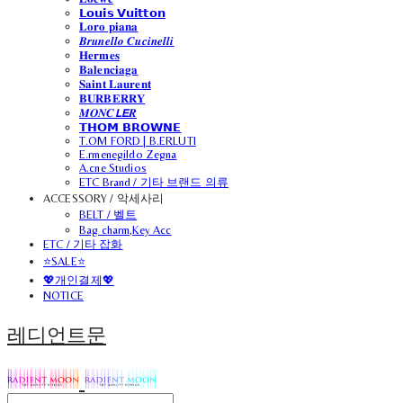
𝗟𝗼𝘂𝗶𝘀 𝗩𝘂𝗶𝘁𝘁𝗼𝗻
𝐋𝐨𝐫𝐨 𝐩𝐢𝐚𝐧𝐚
𝑩𝒓𝒖𝒏𝒆𝒍𝒍𝒐 𝑪𝒖𝒄𝒊𝒏𝒆𝒍𝒍𝒊
𝐇𝐞𝐫𝐦𝐞𝐬
𝐁𝐚𝐥𝐞𝐧𝐜𝐢𝐚𝐠𝐚
𝐒𝐚𝐢𝐧𝐭 𝐋𝐚𝐮𝐫𝐞𝐧𝐭
𝐁𝐔𝐑𝐁𝐄𝐑𝐑𝐘
𝑴𝑶𝑵𝑪𝙇𝙀𝑹
𝗧𝗛𝗢𝗠 𝗕𝗥𝗢𝗪𝗡𝗘
T.OM FORD | B.ERLUTI
E.rmenegildo Zegna
A.cne Studios
ETC Brand / 기타 브랜드 의류
ACCESSORY / 악세사리
BELT / 벨트
Bag charm,Key Acc
ETC / 기타 잡화
⭐SALE⭐
💖개인결제💖
NOTICE
레디언트문