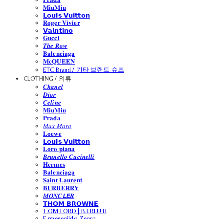
𝐌𝐢𝐮𝐌𝐢𝐮
𝗟𝗼𝘂𝗶𝘀 𝗩𝘂𝗶𝘁𝘁𝗼𝗻
𝐑𝐨𝐠𝐞𝐫 𝐕𝐢𝐯𝐢𝐞𝐫
𝗩𝗮𝗹𝗻𝘁𝗶𝗻𝗼
𝐆𝐮𝐜𝐜𝐢
𝑻𝒉𝒆 𝑹𝒐𝒘
𝐁𝐚𝐥𝐞𝐧𝐜𝐢𝐚𝐠𝐚
𝐌𝐜𝐐𝐔𝐄𝐄𝐍
ETC Brand / 기타 브랜드 슈즈
CLOTHING / 의류
𝑪𝒉𝒂𝒏𝒆𝒍
𝑫𝒊𝒐𝒓
𝑪𝒆𝒍𝒊𝒏𝒆
𝐌𝐢𝐮𝐌𝐢𝐮
𝐏𝐫𝐚𝐝𝐚
𝑀𝑎𝑥 𝑀𝑎𝑟𝑎
𝐋𝐨𝐞𝐰𝐞
𝗟𝗼𝘂𝗶𝘀 𝗩𝘂𝗶𝘁𝘁𝗼𝗻
𝐋𝐨𝐫𝐨 𝐩𝐢𝐚𝐧𝐚
𝑩𝒓𝒖𝒏𝒆𝒍𝒍𝒐 𝑪𝒖𝒄𝒊𝒏𝒆𝒍𝒍𝒊
𝐇𝐞𝐫𝐦𝐞𝐬
𝐁𝐚𝐥𝐞𝐧𝐜𝐢𝐚𝐠𝐚
𝐒𝐚𝐢𝐧𝐭 𝐋𝐚𝐮𝐫𝐞𝐧𝐭
𝐁𝐔𝐑𝐁𝐄𝐑𝐑𝐘
𝑴𝑶𝑵𝑪𝙇𝙀𝑹
𝗧𝗛𝗢𝗠 𝗕𝗥𝗢𝗪𝗡𝗘
T.OM FORD | B.ERLUTI
E.rmenegildo Zegna