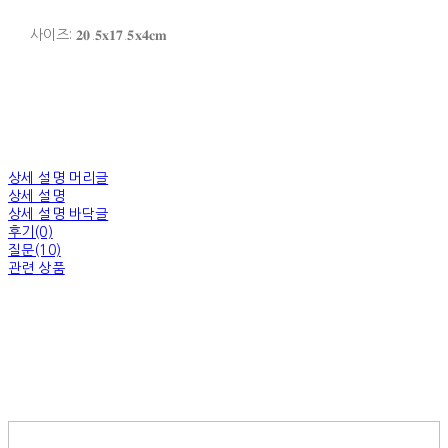
사이즈: 𝟐𝟎.𝟓𝐱𝟏𝟕.𝟓𝐱𝟒𝐜𝐦
상세 설명 머리글
상세 설명
상세 설명 바닥글
후기(0)
질문(10)
관련 상품