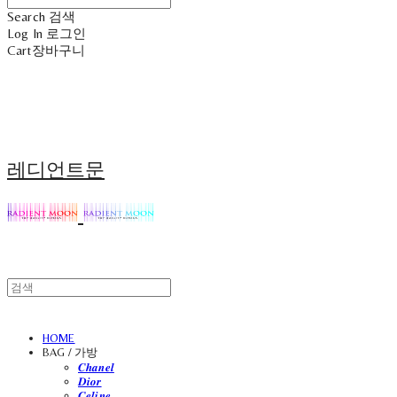
Search
검색
Log In
로그인
Cart
장바구니
레디언트문
HOME
BAG / 가방
𝑪𝒉𝒂𝒏𝒆𝒍
𝑫𝒊𝒐𝒓
𝑪𝒆𝒍𝒊𝒏𝒆