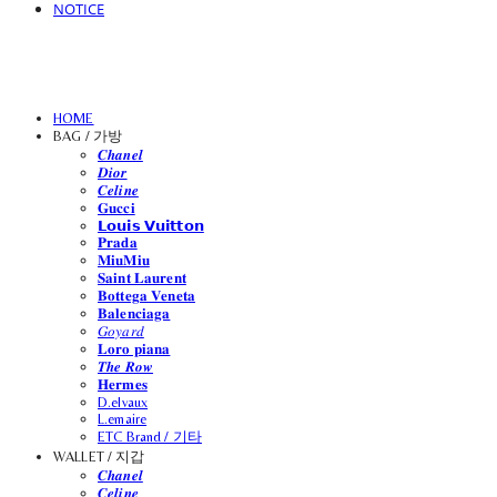
NOTICE
HOME
BAG / 가방
𝑪𝒉𝒂𝒏𝒆𝒍
𝑫𝒊𝒐𝒓
𝑪𝒆𝒍𝒊𝒏𝒆
𝐆𝐮𝐜𝐜𝐢
𝗟𝗼𝘂𝗶𝘀 𝗩𝘂𝗶𝘁𝘁𝗼𝗻
𝐏𝐫𝐚𝐝𝐚
𝐌𝐢𝐮𝐌𝐢𝐮
𝐒𝐚𝐢𝐧𝐭 𝐋𝐚𝐮𝐫𝐞𝐧𝐭
𝐁𝐨𝐭𝐭𝐞𝐠𝐚 𝐕𝐞𝐧𝐞𝐭𝐚
𝐁𝐚𝐥𝐞𝐧𝐜𝐢𝐚𝐠𝐚
𝐺𝑜𝑦𝑎𝑟𝑑
𝐋𝐨𝐫𝐨 𝐩𝐢𝐚𝐧𝐚
𝑻𝒉𝒆 𝑹𝒐𝒘
𝐇𝐞𝐫𝐦𝐞𝐬
D.elvaux
L.emaire
ETC Brand / 기타
WALLET / 지갑
𝑪𝒉𝒂𝒏𝒆𝒍
𝑪𝒆𝒍𝒊𝒏𝒆