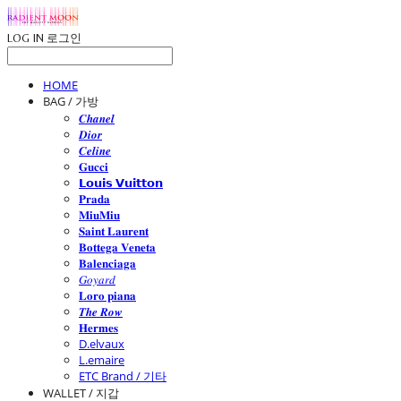
LOG IN
로그인
HOME
BAG / 가방
𝑪𝒉𝒂𝒏𝒆𝒍
𝑫𝒊𝒐𝒓
𝑪𝒆𝒍𝒊𝒏𝒆
𝐆𝐮𝐜𝐜𝐢
𝗟𝗼𝘂𝗶𝘀 𝗩𝘂𝗶𝘁𝘁𝗼𝗻
𝐏𝐫𝐚𝐝𝐚
𝐌𝐢𝐮𝐌𝐢𝐮
𝐒𝐚𝐢𝐧𝐭 𝐋𝐚𝐮𝐫𝐞𝐧𝐭
𝐁𝐨𝐭𝐭𝐞𝐠𝐚 𝐕𝐞𝐧𝐞𝐭𝐚
𝐁𝐚𝐥𝐞𝐧𝐜𝐢𝐚𝐠𝐚
𝐺𝑜𝑦𝑎𝑟𝑑
𝐋𝐨𝐫𝐨 𝐩𝐢𝐚𝐧𝐚
𝑻𝒉𝒆 𝑹𝒐𝒘
𝐇𝐞𝐫𝐦𝐞𝐬
D.elvaux
L.emaire
ETC Brand / 기타
WALLET / 지갑