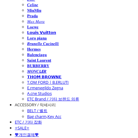
𝑪𝒆𝒍𝒊𝒏𝒆
𝐌𝐢𝐮𝐌𝐢𝐮
𝐏𝐫𝐚𝐝𝐚
𝑀𝑎𝑥 𝑀𝑎𝑟𝑎
𝐋𝐨𝐞𝐰𝐞
𝗟𝗼𝘂𝗶𝘀 𝗩𝘂𝗶𝘁𝘁𝗼𝗻
𝐋𝐨𝐫𝐨 𝐩𝐢𝐚𝐧𝐚
𝑩𝒓𝒖𝒏𝒆𝒍𝒍𝒐 𝑪𝒖𝒄𝒊𝒏𝒆𝒍𝒍𝒊
𝐇𝐞𝐫𝐦𝐞𝐬
𝐁𝐚𝐥𝐞𝐧𝐜𝐢𝐚𝐠𝐚
𝐒𝐚𝐢𝐧𝐭 𝐋𝐚𝐮𝐫𝐞𝐧𝐭
𝐁𝐔𝐑𝐁𝐄𝐑𝐑𝐘
𝑴𝑶𝑵𝑪𝙇𝙀𝑹
𝗧𝗛𝗢𝗠 𝗕𝗥𝗢𝗪𝗡𝗘
T.OM FORD | B.ERLUTI
E.rmenegildo Zegna
A.cne Studios
ETC Brand / 기타 브랜드 의류
ACCESSORY / 악세사리
BELT / 벨트
Bag charm,Key Acc
ETC / 기타 잡화
⭐SALE⭐
💖개인결제💖