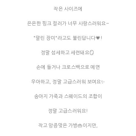
작은 사이즈에
은은한 핑크 컬러가 너무 사랑스러워요~
"말린 장미"라고도 불린답니다💗!
정말 섬세하고 세련돼요🪞
손에 들거나 크로스백으로 메면
우아하고, 정말 고급스러워 보여요✨
송아지 가죽과 스웨이드의 조합이
정말 고급스러워요!
작고 앙증맞은 가방👜이지만,