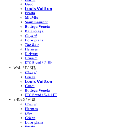
𝐆𝐮𝐜𝐜𝐢
𝗟𝗼𝘂𝗶𝘀 𝗩𝘂𝗶𝘁𝘁𝗼𝗻
𝐏𝐫𝐚𝐝𝐚
𝐌𝐢𝐮𝐌𝐢𝐮
𝐒𝐚𝐢𝐧𝐭 𝐋𝐚𝐮𝐫𝐞𝐧𝐭
𝐁𝐨𝐭𝐭𝐞𝐠𝐚 𝐕𝐞𝐧𝐞𝐭𝐚
𝐁𝐚𝐥𝐞𝐧𝐜𝐢𝐚𝐠𝐚
𝐺𝑜𝑦𝑎𝑟𝑑
𝐋𝐨𝐫𝐨 𝐩𝐢𝐚𝐧𝐚
𝑻𝒉𝒆 𝑹𝒐𝒘
𝐇𝐞𝐫𝐦𝐞𝐬
D.elvaux
L.emaire
ETC Brand / 기타
WALLET / 지갑
𝑪𝒉𝒂𝒏𝒆𝒍
𝑪𝒆𝒍𝒊𝒏𝒆
𝗟𝗼𝘂𝗶𝘀 𝗩𝘂𝗶𝘁𝘁𝗼𝗻
𝐆𝐮𝐜𝐜𝐢
𝐁𝐨𝐭𝐭𝐞𝐠𝐚 𝐕𝐞𝐧𝐞𝐭𝐚
ETC Brand / WALLET
SHOES / 신발
𝑪𝒉𝒂𝒏𝒆𝒍
𝐇𝐞𝐫𝐦𝐞𝐬
𝑫𝒊𝒐𝒓
𝑪𝒆𝒍𝒊𝒏𝒆
𝐋𝐨𝐫𝐨 𝐩𝐢𝐚𝐧𝐚
𝐏𝐫𝐚𝐝𝐚