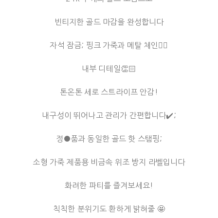
빈티지한 골드 마감을 완성합니다
자석 잠금; 핑크 가죽과 메탈 체인⛓️‍💥
내부 디테일👏🏻
톤온톤 세로 스트라이프 안감!
내구성이 뛰어나고 관리가 간편합니다✔️;
정●품과 동일한 골드 핫 스탬핑;
소형 가죽 제품용 비금속 위조 방지 라벨입니다
화려한 파티를 즐겨보세요!
칙칙한 분위기도 환하게 밝혀줄 🤩