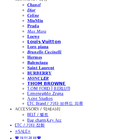
𝑪𝒉𝒂𝒏𝒆𝒍
𝑫𝒊𝒐𝒓
𝑪𝒆𝒍𝒊𝒏𝒆
𝐌𝐢𝐮𝐌𝐢𝐮
𝐏𝐫𝐚𝐝𝐚
𝑀𝑎𝑥 𝑀𝑎𝑟𝑎
𝐋𝐨𝐞𝐰𝐞
𝗟𝗼𝘂𝗶𝘀 𝗩𝘂𝗶𝘁𝘁𝗼𝗻
𝐋𝐨𝐫𝐨 𝐩𝐢𝐚𝐧𝐚
𝑩𝒓𝒖𝒏𝒆𝒍𝒍𝒐 𝑪𝒖𝒄𝒊𝒏𝒆𝒍𝒍𝒊
𝐇𝐞𝐫𝐦𝐞𝐬
𝐁𝐚𝐥𝐞𝐧𝐜𝐢𝐚𝐠𝐚
𝐒𝐚𝐢𝐧𝐭 𝐋𝐚𝐮𝐫𝐞𝐧𝐭
𝐁𝐔𝐑𝐁𝐄𝐑𝐑𝐘
𝑴𝑶𝑵𝑪𝙇𝙀𝑹
𝗧𝗛𝗢𝗠 𝗕𝗥𝗢𝗪𝗡𝗘
T.OM FORD | B.ERLUTI
E.rmenegildo Zegna
A.cne Studios
ETC Brand / 기타 브랜드 의류
ACCESSORY / 악세사리
BELT / 벨트
Bag charm,Key Acc
ETC / 기타 잡화
⭐SALE⭐
💖개인결제💖