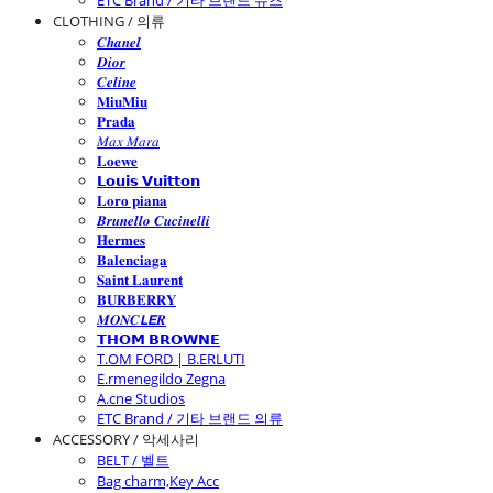
ETC Brand / 기타 브랜드 슈즈
CLOTHING / 의류
𝑪𝒉𝒂𝒏𝒆𝒍
𝑫𝒊𝒐𝒓
𝑪𝒆𝒍𝒊𝒏𝒆
𝐌𝐢𝐮𝐌𝐢𝐮
𝐏𝐫𝐚𝐝𝐚
𝑀𝑎𝑥 𝑀𝑎𝑟𝑎
𝐋𝐨𝐞𝐰𝐞
𝗟𝗼𝘂𝗶𝘀 𝗩𝘂𝗶𝘁𝘁𝗼𝗻
𝐋𝐨𝐫𝐨 𝐩𝐢𝐚𝐧𝐚
𝑩𝒓𝒖𝒏𝒆𝒍𝒍𝒐 𝑪𝒖𝒄𝒊𝒏𝒆𝒍𝒍𝒊
𝐇𝐞𝐫𝐦𝐞𝐬
𝐁𝐚𝐥𝐞𝐧𝐜𝐢𝐚𝐠𝐚
𝐒𝐚𝐢𝐧𝐭 𝐋𝐚𝐮𝐫𝐞𝐧𝐭
𝐁𝐔𝐑𝐁𝐄𝐑𝐑𝐘
𝑴𝑶𝑵𝑪𝙇𝙀𝑹
𝗧𝗛𝗢𝗠 𝗕𝗥𝗢𝗪𝗡𝗘
T.OM FORD | B.ERLUTI
E.rmenegildo Zegna
A.cne Studios
ETC Brand / 기타 브랜드 의류
ACCESSORY / 악세사리
BELT / 벨트
Bag charm,Key Acc