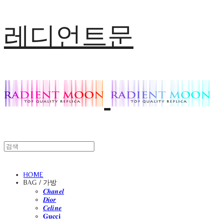
레디언트문
HOME
BAG / 가방
𝑪𝒉𝒂𝒏𝒆𝒍
𝑫𝒊𝒐𝒓
𝑪𝒆𝒍𝒊𝒏𝒆
𝐆𝐮𝐜𝐜𝐢