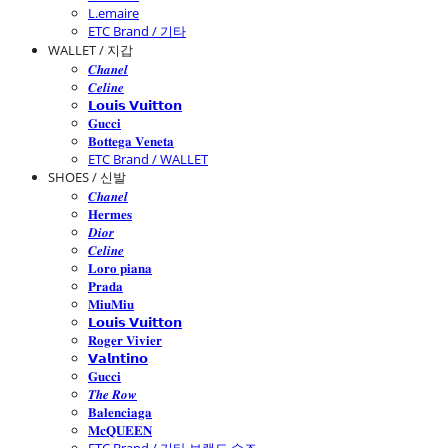
L.emaire
ETC Brand / 기타
WALLET / 지갑
𝑪𝒉𝒂𝒏𝒆𝒍
𝑪𝒆𝒍𝒊𝒏𝒆
𝗟𝗼𝘂𝗶𝘀 𝗩𝘂𝗶𝘁𝘁𝗼𝗻
𝐆𝐮𝐜𝐜𝐢
𝐁𝐨𝐭𝐭𝐞𝐠𝐚 𝐕𝐞𝐧𝐞𝐭𝐚
ETC Brand / WALLET
SHOES / 신발
𝑪𝒉𝒂𝒏𝒆𝒍
𝐇𝐞𝐫𝐦𝐞𝐬
𝑫𝒊𝒐𝒓
𝑪𝒆𝒍𝒊𝒏𝒆
𝐋𝐨𝐫𝐨 𝐩𝐢𝐚𝐧𝐚
𝐏𝐫𝐚𝐝𝐚
𝐌𝐢𝐮𝐌𝐢𝐮
𝗟𝗼𝘂𝗶𝘀 𝗩𝘂𝗶𝘁𝘁𝗼𝗻
𝐑𝐨𝐠𝐞𝐫 𝐕𝐢𝐯𝐢𝐞𝐫
𝗩𝗮𝗹𝗻𝘁𝗶𝗻𝗼
𝐆𝐮𝐜𝐜𝐢
𝑻𝒉𝒆 𝑹𝒐𝒘
𝐁𝐚𝐥𝐞𝐧𝐜𝐢𝐚𝐠𝐚
𝐌𝐜𝐐𝐔𝐄𝐄𝐍