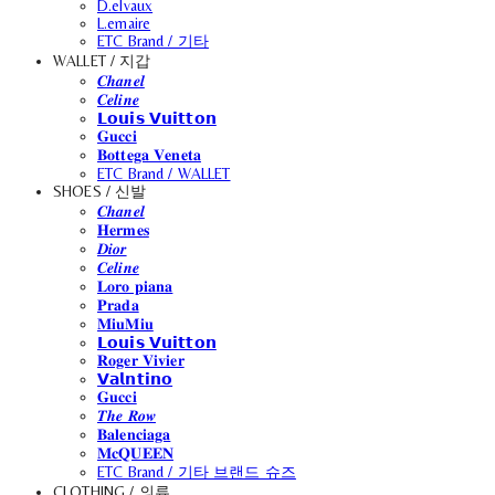
D.elvaux
L.emaire
ETC Brand / 기타
WALLET / 지갑
𝑪𝒉𝒂𝒏𝒆𝒍
𝑪𝒆𝒍𝒊𝒏𝒆
𝗟𝗼𝘂𝗶𝘀 𝗩𝘂𝗶𝘁𝘁𝗼𝗻
𝐆𝐮𝐜𝐜𝐢
𝐁𝐨𝐭𝐭𝐞𝐠𝐚 𝐕𝐞𝐧𝐞𝐭𝐚
ETC Brand / WALLET
SHOES / 신발
𝑪𝒉𝒂𝒏𝒆𝒍
𝐇𝐞𝐫𝐦𝐞𝐬
𝑫𝒊𝒐𝒓
𝑪𝒆𝒍𝒊𝒏𝒆
𝐋𝐨𝐫𝐨 𝐩𝐢𝐚𝐧𝐚
𝐏𝐫𝐚𝐝𝐚
𝐌𝐢𝐮𝐌𝐢𝐮
𝗟𝗼𝘂𝗶𝘀 𝗩𝘂𝗶𝘁𝘁𝗼𝗻
𝐑𝐨𝐠𝐞𝐫 𝐕𝐢𝐯𝐢𝐞𝐫
𝗩𝗮𝗹𝗻𝘁𝗶𝗻𝗼
𝐆𝐮𝐜𝐜𝐢
𝑻𝒉𝒆 𝑹𝒐𝒘
𝐁𝐚𝐥𝐞𝐧𝐜𝐢𝐚𝐠𝐚
𝐌𝐜𝐐𝐔𝐄𝐄𝐍
ETC Brand / 기타 브랜드 슈즈
CLOTHING / 의류