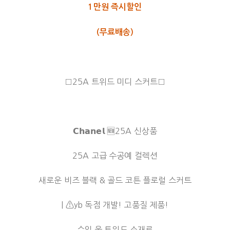
1만원 즉시할인
(무료배송)
□25A 트위드 미디 스커트□
𝗖𝗵𝗮𝗻𝗲𝗹 🆕25A 신상품
25A 고급 수공예 컬렉션
새로운 비즈 블랙 & 골드 코튼 플로럴 스커트
| ⚠yb 독점 개발! 고품질 제품!
수입 울 트위드 소재로