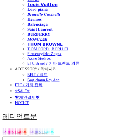
𝗟𝗼𝘂𝗶𝘀 𝗩𝘂𝗶𝘁𝘁𝗼𝗻
𝐋𝐨𝐫𝐨 𝐩𝐢𝐚𝐧𝐚
𝑩𝒓𝒖𝒏𝒆𝒍𝒍𝒐 𝑪𝒖𝒄𝒊𝒏𝒆𝒍𝒍𝒊
𝐇𝐞𝐫𝐦𝐞𝐬
𝐁𝐚𝐥𝐞𝐧𝐜𝐢𝐚𝐠𝐚
𝐒𝐚𝐢𝐧𝐭 𝐋𝐚𝐮𝐫𝐞𝐧𝐭
𝐁𝐔𝐑𝐁𝐄𝐑𝐑𝐘
𝑴𝑶𝑵𝑪𝙇𝙀𝑹
𝗧𝗛𝗢𝗠 𝗕𝗥𝗢𝗪𝗡𝗘
T.OM FORD | B.ERLUTI
E.rmenegildo Zegna
A.cne Studios
ETC Brand / 기타 브랜드 의류
ACCESSORY / 악세사리
BELT / 벨트
Bag charm,Key Acc
ETC / 기타 잡화
⭐SALE⭐
💖개인결제💖
NOTICE
레디언트문