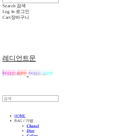
Search
검색
Log In
로그인
Cart
장바구니
레디언트문
HOME
BAG / 가방
𝑪𝒉𝒂𝒏𝒆𝒍
𝑫𝒊𝒐𝒓
𝑪𝒆𝒍𝒊𝒏𝒆