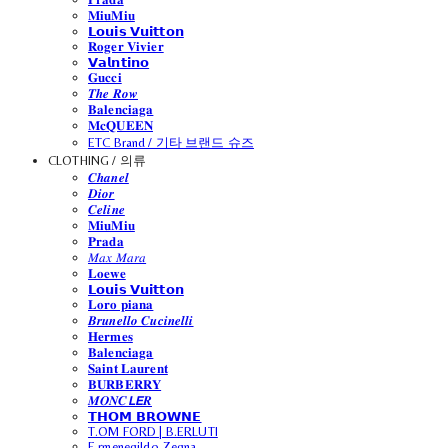
𝐌𝐢𝐮𝐌𝐢𝐮
𝗟𝗼𝘂𝗶𝘀 𝗩𝘂𝗶𝘁𝘁𝗼𝗻
𝐑𝐨𝐠𝐞𝐫 𝐕𝐢𝐯𝐢𝐞𝐫
𝗩𝗮𝗹𝗻𝘁𝗶𝗻𝗼
𝐆𝐮𝐜𝐜𝐢
𝑻𝒉𝒆 𝑹𝒐𝒘
𝐁𝐚𝐥𝐞𝐧𝐜𝐢𝐚𝐠𝐚
𝐌𝐜𝐐𝐔𝐄𝐄𝐍
ETC Brand / 기타 브랜드 슈즈
CLOTHING / 의류
𝑪𝒉𝒂𝒏𝒆𝒍
𝑫𝒊𝒐𝒓
𝑪𝒆𝒍𝒊𝒏𝒆
𝐌𝐢𝐮𝐌𝐢𝐮
𝐏𝐫𝐚𝐝𝐚
𝑀𝑎𝑥 𝑀𝑎𝑟𝑎
𝐋𝐨𝐞𝐰𝐞
𝗟𝗼𝘂𝗶𝘀 𝗩𝘂𝗶𝘁𝘁𝗼𝗻
𝐋𝐨𝐫𝐨 𝐩𝐢𝐚𝐧𝐚
𝑩𝒓𝒖𝒏𝒆𝒍𝒍𝒐 𝑪𝒖𝒄𝒊𝒏𝒆𝒍𝒍𝒊
𝐇𝐞𝐫𝐦𝐞𝐬
𝐁𝐚𝐥𝐞𝐧𝐜𝐢𝐚𝐠𝐚
𝐒𝐚𝐢𝐧𝐭 𝐋𝐚𝐮𝐫𝐞𝐧𝐭
𝐁𝐔𝐑𝐁𝐄𝐑𝐑𝐘
𝑴𝑶𝑵𝑪𝙇𝙀𝑹
𝗧𝗛𝗢𝗠 𝗕𝗥𝗢𝗪𝗡𝗘
T.OM FORD | B.ERLUTI
E.rmenegildo Zegna