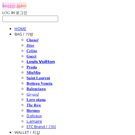
LOG IN
로그인
HOME
BAG / 가방
𝑪𝒉𝒂𝒏𝒆𝒍
𝑫𝒊𝒐𝒓
𝑪𝒆𝒍𝒊𝒏𝒆
𝐆𝐮𝐜𝐜𝐢
𝗟𝗼𝘂𝗶𝘀 𝗩𝘂𝗶𝘁𝘁𝗼𝗻
𝐏𝐫𝐚𝐝𝐚
𝐌𝐢𝐮𝐌𝐢𝐮
𝐒𝐚𝐢𝐧𝐭 𝐋𝐚𝐮𝐫𝐞𝐧𝐭
𝐁𝐨𝐭𝐭𝐞𝐠𝐚 𝐕𝐞𝐧𝐞𝐭𝐚
𝐁𝐚𝐥𝐞𝐧𝐜𝐢𝐚𝐠𝐚
𝐺𝑜𝑦𝑎𝑟𝑑
𝐋𝐨𝐫𝐨 𝐩𝐢𝐚𝐧𝐚
𝑻𝒉𝒆 𝑹𝒐𝒘
𝐇𝐞𝐫𝐦𝐞𝐬
D.elvaux
L.emaire
ETC Brand / 기타
WALLET / 지갑