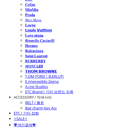
𝑪𝒆𝒍𝒊𝒏𝒆
𝐌𝐢𝐮𝐌𝐢𝐮
𝐏𝐫𝐚𝐝𝐚
𝑀𝑎𝑥 𝑀𝑎𝑟𝑎
𝐋𝐨𝐞𝐰𝐞
𝗟𝗼𝘂𝗶𝘀 𝗩𝘂𝗶𝘁𝘁𝗼𝗻
𝐋𝐨𝐫𝐨 𝐩𝐢𝐚𝐧𝐚
𝑩𝒓𝒖𝒏𝒆𝒍𝒍𝒐 𝑪𝒖𝒄𝒊𝒏𝒆𝒍𝒍𝒊
𝐇𝐞𝐫𝐦𝐞𝐬
𝐁𝐚𝐥𝐞𝐧𝐜𝐢𝐚𝐠𝐚
𝐒𝐚𝐢𝐧𝐭 𝐋𝐚𝐮𝐫𝐞𝐧𝐭
𝐁𝐔𝐑𝐁𝐄𝐑𝐑𝐘
𝑴𝑶𝑵𝑪𝙇𝙀𝑹
𝗧𝗛𝗢𝗠 𝗕𝗥𝗢𝗪𝗡𝗘
T.OM FORD | B.ERLUTI
E.rmenegildo Zegna
A.cne Studios
ETC Brand / 기타 브랜드 의류
ACCESSORY / 악세사리
BELT / 벨트
Bag charm,Key Acc
ETC / 기타 잡화
⭐SALE⭐
💖개인결제💖