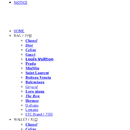
NOTICE
HOME
BAG / 가방
𝑪𝒉𝒂𝒏𝒆𝒍
𝑫𝒊𝒐𝒓
𝑪𝒆𝒍𝒊𝒏𝒆
𝐆𝐮𝐜𝐜𝐢
𝗟𝗼𝘂𝗶𝘀 𝗩𝘂𝗶𝘁𝘁𝗼𝗻
𝐏𝐫𝐚𝐝𝐚
𝐌𝐢𝐮𝐌𝐢𝐮
𝐒𝐚𝐢𝐧𝐭 𝐋𝐚𝐮𝐫𝐞𝐧𝐭
𝐁𝐨𝐭𝐭𝐞𝐠𝐚 𝐕𝐞𝐧𝐞𝐭𝐚
𝐁𝐚𝐥𝐞𝐧𝐜𝐢𝐚𝐠𝐚
𝐺𝑜𝑦𝑎𝑟𝑑
𝐋𝐨𝐫𝐨 𝐩𝐢𝐚𝐧𝐚
𝑻𝒉𝒆 𝑹𝒐𝒘
𝐇𝐞𝐫𝐦𝐞𝐬
D.elvaux
L.emaire
ETC Brand / 기타
WALLET / 지갑
𝑪𝒉𝒂𝒏𝒆𝒍
𝑪𝒆𝒍𝒊𝒏𝒆