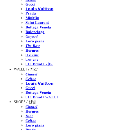
𝐆𝐮𝐜𝐜𝐢
𝗟𝗼𝘂𝗶𝘀 𝗩𝘂𝗶𝘁𝘁𝗼𝗻
𝐏𝐫𝐚𝐝𝐚
𝐌𝐢𝐮𝐌𝐢𝐮
𝐒𝐚𝐢𝐧𝐭 𝐋𝐚𝐮𝐫𝐞𝐧𝐭
𝐁𝐨𝐭𝐭𝐞𝐠𝐚 𝐕𝐞𝐧𝐞𝐭𝐚
𝐁𝐚𝐥𝐞𝐧𝐜𝐢𝐚𝐠𝐚
𝐺𝑜𝑦𝑎𝑟𝑑
𝐋𝐨𝐫𝐨 𝐩𝐢𝐚𝐧𝐚
𝑻𝒉𝒆 𝑹𝒐𝒘
𝐇𝐞𝐫𝐦𝐞𝐬
D.elvaux
L.emaire
ETC Brand / 기타
WALLET / 지갑
𝑪𝒉𝒂𝒏𝒆𝒍
𝑪𝒆𝒍𝒊𝒏𝒆
𝗟𝗼𝘂𝗶𝘀 𝗩𝘂𝗶𝘁𝘁𝗼𝗻
𝐆𝐮𝐜𝐜𝐢
𝐁𝐨𝐭𝐭𝐞𝐠𝐚 𝐕𝐞𝐧𝐞𝐭𝐚
ETC Brand / WALLET
SHOES / 신발
𝑪𝒉𝒂𝒏𝒆𝒍
𝐇𝐞𝐫𝐦𝐞𝐬
𝑫𝒊𝒐𝒓
𝑪𝒆𝒍𝒊𝒏𝒆
𝐋𝐨𝐫𝐨 𝐩𝐢𝐚𝐧𝐚
𝐏𝐫𝐚𝐝𝐚