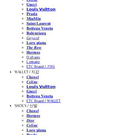
𝐆𝐮𝐜𝐜𝐢
𝗟𝗼𝘂𝗶𝘀 𝗩𝘂𝗶𝘁𝘁𝗼𝗻
𝐏𝐫𝐚𝐝𝐚
𝐌𝐢𝐮𝐌𝐢𝐮
𝐒𝐚𝐢𝐧𝐭 𝐋𝐚𝐮𝐫𝐞𝐧𝐭
𝐁𝐨𝐭𝐭𝐞𝐠𝐚 𝐕𝐞𝐧𝐞𝐭𝐚
𝐁𝐚𝐥𝐞𝐧𝐜𝐢𝐚𝐠𝐚
𝐺𝑜𝑦𝑎𝑟𝑑
𝐋𝐨𝐫𝐨 𝐩𝐢𝐚𝐧𝐚
𝑻𝒉𝒆 𝑹𝒐𝒘
𝐇𝐞𝐫𝐦𝐞𝐬
D.elvaux
L.emaire
ETC Brand / 기타
WALLET / 지갑
𝑪𝒉𝒂𝒏𝒆𝒍
𝑪𝒆𝒍𝒊𝒏𝒆
𝗟𝗼𝘂𝗶𝘀 𝗩𝘂𝗶𝘁𝘁𝗼𝗻
𝐆𝐮𝐜𝐜𝐢
𝐁𝐨𝐭𝐭𝐞𝐠𝐚 𝐕𝐞𝐧𝐞𝐭𝐚
ETC Brand / WALLET
SHOES / 신발
𝑪𝒉𝒂𝒏𝒆𝒍
𝐇𝐞𝐫𝐦𝐞𝐬
𝑫𝒊𝒐𝒓
𝑪𝒆𝒍𝒊𝒏𝒆
𝐋𝐨𝐫𝐨 𝐩𝐢𝐚𝐧𝐚
𝐏𝐫𝐚𝐝𝐚