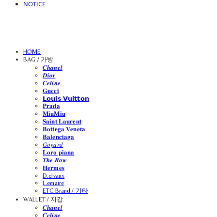
NOTICE
HOME
BAG / 가방
𝑪𝒉𝒂𝒏𝒆𝒍
𝑫𝒊𝒐𝒓
𝑪𝒆𝒍𝒊𝒏𝒆
𝐆𝐮𝐜𝐜𝐢
𝗟𝗼𝘂𝗶𝘀 𝗩𝘂𝗶𝘁𝘁𝗼𝗻
𝐏𝐫𝐚𝐝𝐚
𝐌𝐢𝐮𝐌𝐢𝐮
𝐒𝐚𝐢𝐧𝐭 𝐋𝐚𝐮𝐫𝐞𝐧𝐭
𝐁𝐨𝐭𝐭𝐞𝐠𝐚 𝐕𝐞𝐧𝐞𝐭𝐚
𝐁𝐚𝐥𝐞𝐧𝐜𝐢𝐚𝐠𝐚
𝐺𝑜𝑦𝑎𝑟𝑑
𝐋𝐨𝐫𝐨 𝐩𝐢𝐚𝐧𝐚
𝑻𝒉𝒆 𝑹𝒐𝒘
𝐇𝐞𝐫𝐦𝐞𝐬
D.elvaux
L.emaire
ETC Brand / 기타
WALLET / 지갑
𝑪𝒉𝒂𝒏𝒆𝒍
𝑪𝒆𝒍𝒊𝒏𝒆