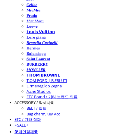
𝑪𝒆𝒍𝒊𝒏𝒆
𝐌𝐢𝐮𝐌𝐢𝐮
𝐏𝐫𝐚𝐝𝐚
𝑀𝑎𝑥 𝑀𝑎𝑟𝑎
𝐋𝐨𝐞𝐰𝐞
𝗟𝗼𝘂𝗶𝘀 𝗩𝘂𝗶𝘁𝘁𝗼𝗻
𝐋𝐨𝐫𝐨 𝐩𝐢𝐚𝐧𝐚
𝑩𝒓𝒖𝒏𝒆𝒍𝒍𝒐 𝑪𝒖𝒄𝒊𝒏𝒆𝒍𝒍𝒊
𝐇𝐞𝐫𝐦𝐞𝐬
𝐁𝐚𝐥𝐞𝐧𝐜𝐢𝐚𝐠𝐚
𝐒𝐚𝐢𝐧𝐭 𝐋𝐚𝐮𝐫𝐞𝐧𝐭
𝐁𝐔𝐑𝐁𝐄𝐑𝐑𝐘
𝑴𝑶𝑵𝑪𝙇𝙀𝑹
𝗧𝗛𝗢𝗠 𝗕𝗥𝗢𝗪𝗡𝗘
T.OM FORD | B.ERLUTI
E.rmenegildo Zegna
A.cne Studios
ETC Brand / 기타 브랜드 의류
ACCESSORY / 악세사리
BELT / 벨트
Bag charm,Key Acc
ETC / 기타 잡화
⭐SALE⭐
💖개인결제💖