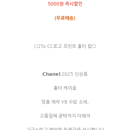
5000원 즉시할인
(무료배송)
□25s CC로고 프린트 홀터 탑□
𝗖𝗵𝗮𝗻𝗲𝗹 2025 신상품
홀터 캐미솔
맞춤 제작 YB 수입 소재,
고품질에 광택까지 더해져
고급스럽고 편안한 착용감을 선사합니다