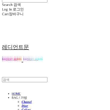
Search
검색
Log In
로그인
Cart
장바구니
레디언트문
HOME
BAG / 가방
𝑪𝒉𝒂𝒏𝒆𝒍
𝑫𝒊𝒐𝒓
𝑪𝒆𝒍𝒊𝒏𝒆