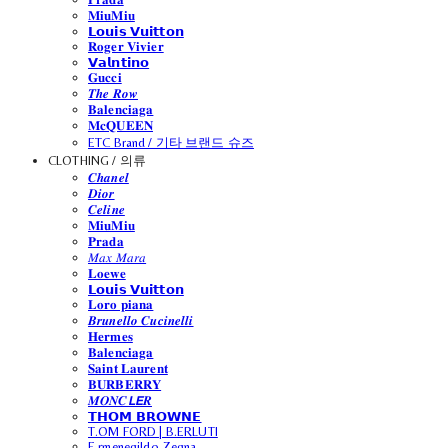
𝐌𝐢𝐮𝐌𝐢𝐮
𝗟𝗼𝘂𝗶𝘀 𝗩𝘂𝗶𝘁𝘁𝗼𝗻
𝐑𝐨𝐠𝐞𝐫 𝐕𝐢𝐯𝐢𝐞𝐫
𝗩𝗮𝗹𝗻𝘁𝗶𝗻𝗼
𝐆𝐮𝐜𝐜𝐢
𝑻𝒉𝒆 𝑹𝒐𝒘
𝐁𝐚𝐥𝐞𝐧𝐜𝐢𝐚𝐠𝐚
𝐌𝐜𝐐𝐔𝐄𝐄𝐍
ETC Brand / 기타 브랜드 슈즈
CLOTHING / 의류
𝑪𝒉𝒂𝒏𝒆𝒍
𝑫𝒊𝒐𝒓
𝑪𝒆𝒍𝒊𝒏𝒆
𝐌𝐢𝐮𝐌𝐢𝐮
𝐏𝐫𝐚𝐝𝐚
𝑀𝑎𝑥 𝑀𝑎𝑟𝑎
𝐋𝐨𝐞𝐰𝐞
𝗟𝗼𝘂𝗶𝘀 𝗩𝘂𝗶𝘁𝘁𝗼𝗻
𝐋𝐨𝐫𝐨 𝐩𝐢𝐚𝐧𝐚
𝑩𝒓𝒖𝒏𝒆𝒍𝒍𝒐 𝑪𝒖𝒄𝒊𝒏𝒆𝒍𝒍𝒊
𝐇𝐞𝐫𝐦𝐞𝐬
𝐁𝐚𝐥𝐞𝐧𝐜𝐢𝐚𝐠𝐚
𝐒𝐚𝐢𝐧𝐭 𝐋𝐚𝐮𝐫𝐞𝐧𝐭
𝐁𝐔𝐑𝐁𝐄𝐑𝐑𝐘
𝑴𝑶𝑵𝑪𝙇𝙀𝑹
𝗧𝗛𝗢𝗠 𝗕𝗥𝗢𝗪𝗡𝗘
T.OM FORD | B.ERLUTI
E.rmenegildo Zegna