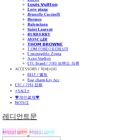
𝗟𝗼𝘂𝗶𝘀 𝗩𝘂𝗶𝘁𝘁𝗼𝗻
𝐋𝐨𝐫𝐨 𝐩𝐢𝐚𝐧𝐚
𝑩𝒓𝒖𝒏𝒆𝒍𝒍𝒐 𝑪𝒖𝒄𝒊𝒏𝒆𝒍𝒍𝒊
𝐇𝐞𝐫𝐦𝐞𝐬
𝐁𝐚𝐥𝐞𝐧𝐜𝐢𝐚𝐠𝐚
𝐒𝐚𝐢𝐧𝐭 𝐋𝐚𝐮𝐫𝐞𝐧𝐭
𝐁𝐔𝐑𝐁𝐄𝐑𝐑𝐘
𝑴𝑶𝑵𝑪𝙇𝙀𝑹
𝗧𝗛𝗢𝗠 𝗕𝗥𝗢𝗪𝗡𝗘
T.OM FORD | B.ERLUTI
E.rmenegildo Zegna
A.cne Studios
ETC Brand / 기타 브랜드 의류
ACCESSORY / 악세사리
BELT / 벨트
Bag charm,Key Acc
ETC / 기타 잡화
⭐SALE⭐
💖개인결제💖
NOTICE
레디언트문