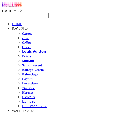
LOG IN
로그인
HOME
BAG / 가방
𝑪𝒉𝒂𝒏𝒆𝒍
𝑫𝒊𝒐𝒓
𝑪𝒆𝒍𝒊𝒏𝒆
𝐆𝐮𝐜𝐜𝐢
𝗟𝗼𝘂𝗶𝘀 𝗩𝘂𝗶𝘁𝘁𝗼𝗻
𝐏𝐫𝐚𝐝𝐚
𝐌𝐢𝐮𝐌𝐢𝐮
𝐒𝐚𝐢𝐧𝐭 𝐋𝐚𝐮𝐫𝐞𝐧𝐭
𝐁𝐨𝐭𝐭𝐞𝐠𝐚 𝐕𝐞𝐧𝐞𝐭𝐚
𝐁𝐚𝐥𝐞𝐧𝐜𝐢𝐚𝐠𝐚
𝐺𝑜𝑦𝑎𝑟𝑑
𝐋𝐨𝐫𝐨 𝐩𝐢𝐚𝐧𝐚
𝑻𝒉𝒆 𝑹𝒐𝒘
𝐇𝐞𝐫𝐦𝐞𝐬
D.elvaux
L.emaire
ETC Brand / 기타
WALLET / 지갑