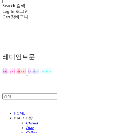
Search
검색
Log In
로그인
Cart
장바구니
레디언트문
HOME
BAG / 가방
𝑪𝒉𝒂𝒏𝒆𝒍
𝑫𝒊𝒐𝒓
𝑪𝒆𝒍𝒊𝒏𝒆