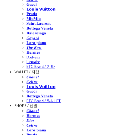
𝐆𝐮𝐜𝐜𝐢
𝗟𝗼𝘂𝗶𝘀 𝗩𝘂𝗶𝘁𝘁𝗼𝗻
𝐏𝐫𝐚𝐝𝐚
𝐌𝐢𝐮𝐌𝐢𝐮
𝐒𝐚𝐢𝐧𝐭 𝐋𝐚𝐮𝐫𝐞𝐧𝐭
𝐁𝐨𝐭𝐭𝐞𝐠𝐚 𝐕𝐞𝐧𝐞𝐭𝐚
𝐁𝐚𝐥𝐞𝐧𝐜𝐢𝐚𝐠𝐚
𝐺𝑜𝑦𝑎𝑟𝑑
𝐋𝐨𝐫𝐨 𝐩𝐢𝐚𝐧𝐚
𝑻𝒉𝒆 𝑹𝒐𝒘
𝐇𝐞𝐫𝐦𝐞𝐬
D.elvaux
L.emaire
ETC Brand / 기타
WALLET / 지갑
𝑪𝒉𝒂𝒏𝒆𝒍
𝑪𝒆𝒍𝒊𝒏𝒆
𝗟𝗼𝘂𝗶𝘀 𝗩𝘂𝗶𝘁𝘁𝗼𝗻
𝐆𝐮𝐜𝐜𝐢
𝐁𝐨𝐭𝐭𝐞𝐠𝐚 𝐕𝐞𝐧𝐞𝐭𝐚
ETC Brand / WALLET
SHOES / 신발
𝑪𝒉𝒂𝒏𝒆𝒍
𝐇𝐞𝐫𝐦𝐞𝐬
𝑫𝒊𝒐𝒓
𝑪𝒆𝒍𝒊𝒏𝒆
𝐋𝐨𝐫𝐨 𝐩𝐢𝐚𝐧𝐚
𝐏𝐫𝐚𝐝𝐚