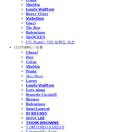
𝐌𝐢𝐮𝐌𝐢𝐮
𝗟𝗼𝘂𝗶𝘀 𝗩𝘂𝗶𝘁𝘁𝗼𝗻
𝐑𝐨𝐠𝐞𝐫 𝐕𝐢𝐯𝐢𝐞𝐫
𝗩𝗮𝗹𝗻𝘁𝗶𝗻𝗼
𝐆𝐮𝐜𝐜𝐢
𝑻𝒉𝒆 𝑹𝒐𝒘
𝐁𝐚𝐥𝐞𝐧𝐜𝐢𝐚𝐠𝐚
𝐌𝐜𝐐𝐔𝐄𝐄𝐍
ETC Brand / 기타 브랜드 슈즈
CLOTHING / 의류
𝑪𝒉𝒂𝒏𝒆𝒍
𝑫𝒊𝒐𝒓
𝑪𝒆𝒍𝒊𝒏𝒆
𝐌𝐢𝐮𝐌𝐢𝐮
𝐏𝐫𝐚𝐝𝐚
𝑀𝑎𝑥 𝑀𝑎𝑟𝑎
𝐋𝐨𝐞𝐰𝐞
𝗟𝗼𝘂𝗶𝘀 𝗩𝘂𝗶𝘁𝘁𝗼𝗻
𝐋𝐨𝐫𝐨 𝐩𝐢𝐚𝐧𝐚
𝑩𝒓𝒖𝒏𝒆𝒍𝒍𝒐 𝑪𝒖𝒄𝒊𝒏𝒆𝒍𝒍𝒊
𝐇𝐞𝐫𝐦𝐞𝐬
𝐁𝐚𝐥𝐞𝐧𝐜𝐢𝐚𝐠𝐚
𝐒𝐚𝐢𝐧𝐭 𝐋𝐚𝐮𝐫𝐞𝐧𝐭
𝐁𝐔𝐑𝐁𝐄𝐑𝐑𝐘
𝑴𝑶𝑵𝑪𝙇𝙀𝑹
𝗧𝗛𝗢𝗠 𝗕𝗥𝗢𝗪𝗡𝗘
T.OM FORD | B.ERLUTI
E.rmenegildo Zegna