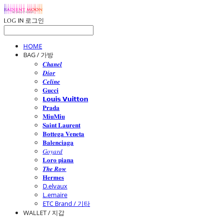
LOG IN
로그인
HOME
BAG / 가방
𝑪𝒉𝒂𝒏𝒆𝒍
𝑫𝒊𝒐𝒓
𝑪𝒆𝒍𝒊𝒏𝒆
𝐆𝐮𝐜𝐜𝐢
𝗟𝗼𝘂𝗶𝘀 𝗩𝘂𝗶𝘁𝘁𝗼𝗻
𝐏𝐫𝐚𝐝𝐚
𝐌𝐢𝐮𝐌𝐢𝐮
𝐒𝐚𝐢𝐧𝐭 𝐋𝐚𝐮𝐫𝐞𝐧𝐭
𝐁𝐨𝐭𝐭𝐞𝐠𝐚 𝐕𝐞𝐧𝐞𝐭𝐚
𝐁𝐚𝐥𝐞𝐧𝐜𝐢𝐚𝐠𝐚
𝐺𝑜𝑦𝑎𝑟𝑑
𝐋𝐨𝐫𝐨 𝐩𝐢𝐚𝐧𝐚
𝑻𝒉𝒆 𝑹𝒐𝒘
𝐇𝐞𝐫𝐦𝐞𝐬
D.elvaux
L.emaire
ETC Brand / 기타
WALLET / 지갑