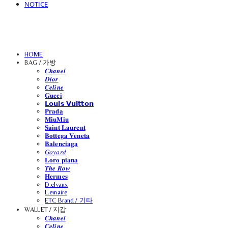
NOTICE
HOME
BAG / 가방
𝑪𝒉𝒂𝒏𝒆𝒍
𝑫𝒊𝒐𝒓
𝑪𝒆𝒍𝒊𝒏𝒆
𝐆𝐮𝐜𝐜𝐢
𝗟𝗼𝘂𝗶𝘀 𝗩𝘂𝗶𝘁𝘁𝗼𝗻
𝐏𝐫𝐚𝐝𝐚
𝐌𝐢𝐮𝐌𝐢𝐮
𝐒𝐚𝐢𝐧𝐭 𝐋𝐚𝐮𝐫𝐞𝐧𝐭
𝐁𝐨𝐭𝐭𝐞𝐠𝐚 𝐕𝐞𝐧𝐞𝐭𝐚
𝐁𝐚𝐥𝐞𝐧𝐜𝐢𝐚𝐠𝐚
𝐺𝑜𝑦𝑎𝑟𝑑
𝐋𝐨𝐫𝐨 𝐩𝐢𝐚𝐧𝐚
𝑻𝒉𝒆 𝑹𝒐𝒘
𝐇𝐞𝐫𝐦𝐞𝐬
D.elvaux
L.emaire
ETC Brand / 기타
WALLET / 지갑
𝑪𝒉𝒂𝒏𝒆𝒍
𝑪𝒆𝒍𝒊𝒏𝒆