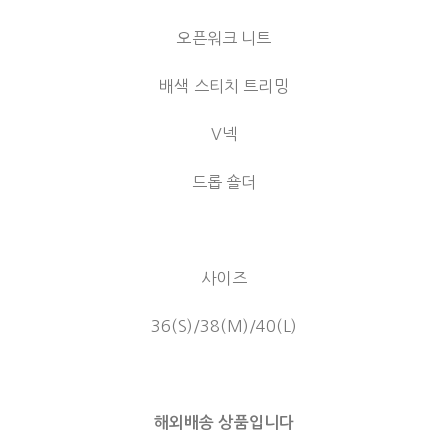
오픈워크 니트
배색 스티치 트리밍
V넥
드롭 숄더
사이즈
36(S)/38(M)/40(L)
해외배송 상품입니다