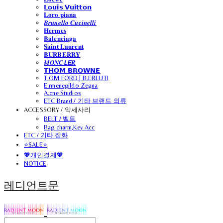
𝗟𝗼𝘂𝗶𝘀 𝗩𝘂𝗶𝘁𝘁𝗼𝗻
𝐋𝐨𝐫𝐨 𝐩𝐢𝐚𝐧𝐚
𝑩𝒓𝒖𝒏𝒆𝒍𝒍𝒐 𝑪𝒖𝒄𝒊𝒏𝒆𝒍𝒍𝒊
𝐇𝐞𝐫𝐦𝐞𝐬
𝐁𝐚𝐥𝐞𝐧𝐜𝐢𝐚𝐠𝐚
𝐒𝐚𝐢𝐧𝐭 𝐋𝐚𝐮𝐫𝐞𝐧𝐭
𝐁𝐔𝐑𝐁𝐄𝐑𝐑𝐘
𝑴𝑶𝑵𝑪𝙇𝙀𝑹
𝗧𝗛𝗢𝗠 𝗕𝗥𝗢𝗪𝗡𝗘
T.OM FORD | B.ERLUTI
E.rmenegildo Zegna
A.cne Studios
ETC Brand / 기타 브랜드 의류
ACCESSORY / 악세사리
BELT / 벨트
Bag charm,Key Acc
ETC / 기타 잡화
⭐SALE⭐
💖개인결제💖
NOTICE
레디언트문