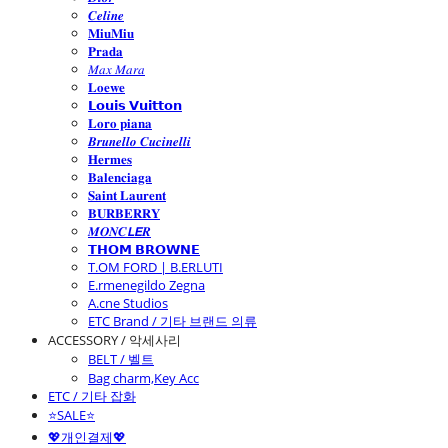
𝑪𝒆𝒍𝒊𝒏𝒆
𝐌𝐢𝐮𝐌𝐢𝐮
𝐏𝐫𝐚𝐝𝐚
𝑀𝑎𝑥 𝑀𝑎𝑟𝑎
𝐋𝐨𝐞𝐰𝐞
𝗟𝗼𝘂𝗶𝘀 𝗩𝘂𝗶𝘁𝘁𝗼𝗻
𝐋𝐨𝐫𝐨 𝐩𝐢𝐚𝐧𝐚
𝑩𝒓𝒖𝒏𝒆𝒍𝒍𝒐 𝑪𝒖𝒄𝒊𝒏𝒆𝒍𝒍𝒊
𝐇𝐞𝐫𝐦𝐞𝐬
𝐁𝐚𝐥𝐞𝐧𝐜𝐢𝐚𝐠𝐚
𝐒𝐚𝐢𝐧𝐭 𝐋𝐚𝐮𝐫𝐞𝐧𝐭
𝐁𝐔𝐑𝐁𝐄𝐑𝐑𝐘
𝑴𝑶𝑵𝑪𝙇𝙀𝑹
𝗧𝗛𝗢𝗠 𝗕𝗥𝗢𝗪𝗡𝗘
T.OM FORD | B.ERLUTI
E.rmenegildo Zegna
A.cne Studios
ETC Brand / 기타 브랜드 의류
ACCESSORY / 악세사리
BELT / 벨트
Bag charm,Key Acc
ETC / 기타 잡화
⭐SALE⭐
💖개인결제💖