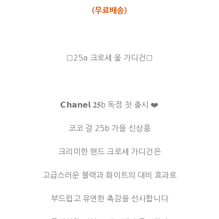
(무료배송)
□25a 크로셰 울 가디건□
𝗖𝗵𝗮𝗻𝗲𝗹 𝟐𝟓b 독점 첫 출시 ❤️
코코 걸 25b 가을 신상품
크리미한 핸드 크로셰 가디건은
고급스러운 블랙과 화이트의 대비 효과로
부드럽고 유연한 촉감을 선사합니다