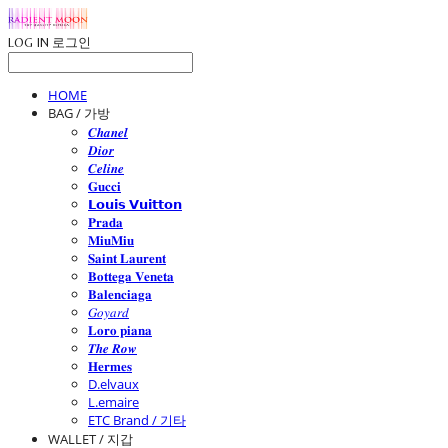
LOG IN
로그인
HOME
BAG / 가방
𝑪𝒉𝒂𝒏𝒆𝒍
𝑫𝒊𝒐𝒓
𝑪𝒆𝒍𝒊𝒏𝒆
𝐆𝐮𝐜𝐜𝐢
𝗟𝗼𝘂𝗶𝘀 𝗩𝘂𝗶𝘁𝘁𝗼𝗻
𝐏𝐫𝐚𝐝𝐚
𝐌𝐢𝐮𝐌𝐢𝐮
𝐒𝐚𝐢𝐧𝐭 𝐋𝐚𝐮𝐫𝐞𝐧𝐭
𝐁𝐨𝐭𝐭𝐞𝐠𝐚 𝐕𝐞𝐧𝐞𝐭𝐚
𝐁𝐚𝐥𝐞𝐧𝐜𝐢𝐚𝐠𝐚
𝐺𝑜𝑦𝑎𝑟𝑑
𝐋𝐨𝐫𝐨 𝐩𝐢𝐚𝐧𝐚
𝑻𝒉𝒆 𝑹𝒐𝒘
𝐇𝐞𝐫𝐦𝐞𝐬
D.elvaux
L.emaire
ETC Brand / 기타
WALLET / 지갑