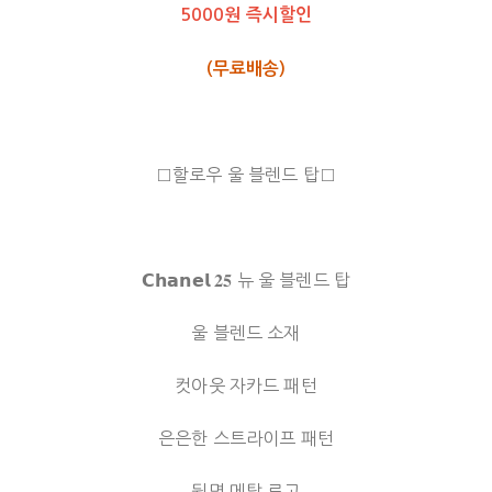
5000원 즉시할인
(무료배송)
□할로우 울 블렌드 탑□
𝗖𝗵𝗮𝗻𝗲𝗹 𝟐𝟓 뉴 울 블렌드 탑
울 블렌드 소재
컷아웃 자카드 패턴
은은한 스트라이프 패턴
뒷면 메탈 로고