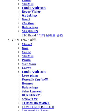
𝐌𝐢𝐮𝐌𝐢𝐮
𝗟𝗼𝘂𝗶𝘀 𝗩𝘂𝗶𝘁𝘁𝗼𝗻
𝐑𝐨𝐠𝐞𝐫 𝐕𝐢𝐯𝐢𝐞𝐫
𝗩𝗮𝗹𝗻𝘁𝗶𝗻𝗼
𝐆𝐮𝐜𝐜𝐢
𝑻𝒉𝒆 𝑹𝒐𝒘
𝐁𝐚𝐥𝐞𝐧𝐜𝐢𝐚𝐠𝐚
𝐌𝐜𝐐𝐔𝐄𝐄𝐍
ETC Brand / 기타 브랜드 슈즈
CLOTHING / 의류
𝑪𝒉𝒂𝒏𝒆𝒍
𝑫𝒊𝒐𝒓
𝑪𝒆𝒍𝒊𝒏𝒆
𝐌𝐢𝐮𝐌𝐢𝐮
𝐏𝐫𝐚𝐝𝐚
𝑀𝑎𝑥 𝑀𝑎𝑟𝑎
𝐋𝐨𝐞𝐰𝐞
𝗟𝗼𝘂𝗶𝘀 𝗩𝘂𝗶𝘁𝘁𝗼𝗻
𝐋𝐨𝐫𝐨 𝐩𝐢𝐚𝐧𝐚
𝑩𝒓𝒖𝒏𝒆𝒍𝒍𝒐 𝑪𝒖𝒄𝒊𝒏𝒆𝒍𝒍𝒊
𝐇𝐞𝐫𝐦𝐞𝐬
𝐁𝐚𝐥𝐞𝐧𝐜𝐢𝐚𝐠𝐚
𝐒𝐚𝐢𝐧𝐭 𝐋𝐚𝐮𝐫𝐞𝐧𝐭
𝐁𝐔𝐑𝐁𝐄𝐑𝐑𝐘
𝑴𝑶𝑵𝑪𝙇𝙀𝑹
𝗧𝗛𝗢𝗠 𝗕𝗥𝗢𝗪𝗡𝗘
T.OM FORD | B.ERLUTI
E.rmenegildo Zegna