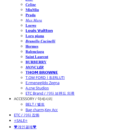
𝑪𝒆𝒍𝒊𝒏𝒆
𝐌𝐢𝐮𝐌𝐢𝐮
𝐏𝐫𝐚𝐝𝐚
𝑀𝑎𝑥 𝑀𝑎𝑟𝑎
𝐋𝐨𝐞𝐰𝐞
𝗟𝗼𝘂𝗶𝘀 𝗩𝘂𝗶𝘁𝘁𝗼𝗻
𝐋𝐨𝐫𝐨 𝐩𝐢𝐚𝐧𝐚
𝑩𝒓𝒖𝒏𝒆𝒍𝒍𝒐 𝑪𝒖𝒄𝒊𝒏𝒆𝒍𝒍𝒊
𝐇𝐞𝐫𝐦𝐞𝐬
𝐁𝐚𝐥𝐞𝐧𝐜𝐢𝐚𝐠𝐚
𝐒𝐚𝐢𝐧𝐭 𝐋𝐚𝐮𝐫𝐞𝐧𝐭
𝐁𝐔𝐑𝐁𝐄𝐑𝐑𝐘
𝑴𝑶𝑵𝑪𝙇𝙀𝑹
𝗧𝗛𝗢𝗠 𝗕𝗥𝗢𝗪𝗡𝗘
T.OM FORD | B.ERLUTI
E.rmenegildo Zegna
A.cne Studios
ETC Brand / 기타 브랜드 의류
ACCESSORY / 악세사리
BELT / 벨트
Bag charm,Key Acc
ETC / 기타 잡화
⭐SALE⭐
💖개인결제💖