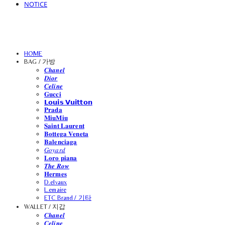
NOTICE
HOME
BAG / 가방
𝑪𝒉𝒂𝒏𝒆𝒍
𝑫𝒊𝒐𝒓
𝑪𝒆𝒍𝒊𝒏𝒆
𝐆𝐮𝐜𝐜𝐢
𝗟𝗼𝘂𝗶𝘀 𝗩𝘂𝗶𝘁𝘁𝗼𝗻
𝐏𝐫𝐚𝐝𝐚
𝐌𝐢𝐮𝐌𝐢𝐮
𝐒𝐚𝐢𝐧𝐭 𝐋𝐚𝐮𝐫𝐞𝐧𝐭
𝐁𝐨𝐭𝐭𝐞𝐠𝐚 𝐕𝐞𝐧𝐞𝐭𝐚
𝐁𝐚𝐥𝐞𝐧𝐜𝐢𝐚𝐠𝐚
𝐺𝑜𝑦𝑎𝑟𝑑
𝐋𝐨𝐫𝐨 𝐩𝐢𝐚𝐧𝐚
𝑻𝒉𝒆 𝑹𝒐𝒘
𝐇𝐞𝐫𝐦𝐞𝐬
D.elvaux
L.emaire
ETC Brand / 기타
WALLET / 지갑
𝑪𝒉𝒂𝒏𝒆𝒍
𝑪𝒆𝒍𝒊𝒏𝒆