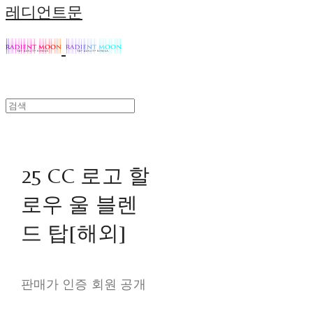
레디언트문
25 CC 로고 할
로우 울 블렌
드 탑[해외]
판매가 인증 회원 공개