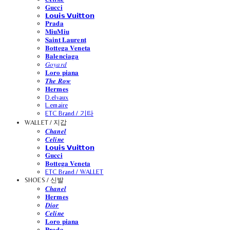
𝐆𝐮𝐜𝐜𝐢
𝗟𝗼𝘂𝗶𝘀 𝗩𝘂𝗶𝘁𝘁𝗼𝗻
𝐏𝐫𝐚𝐝𝐚
𝐌𝐢𝐮𝐌𝐢𝐮
𝐒𝐚𝐢𝐧𝐭 𝐋𝐚𝐮𝐫𝐞𝐧𝐭
𝐁𝐨𝐭𝐭𝐞𝐠𝐚 𝐕𝐞𝐧𝐞𝐭𝐚
𝐁𝐚𝐥𝐞𝐧𝐜𝐢𝐚𝐠𝐚
𝐺𝑜𝑦𝑎𝑟𝑑
𝐋𝐨𝐫𝐨 𝐩𝐢𝐚𝐧𝐚
𝑻𝒉𝒆 𝑹𝒐𝒘
𝐇𝐞𝐫𝐦𝐞𝐬
D.elvaux
L.emaire
ETC Brand / 기타
WALLET / 지갑
𝑪𝒉𝒂𝒏𝒆𝒍
𝑪𝒆𝒍𝒊𝒏𝒆
𝗟𝗼𝘂𝗶𝘀 𝗩𝘂𝗶𝘁𝘁𝗼𝗻
𝐆𝐮𝐜𝐜𝐢
𝐁𝐨𝐭𝐭𝐞𝐠𝐚 𝐕𝐞𝐧𝐞𝐭𝐚
ETC Brand / WALLET
SHOES / 신발
𝑪𝒉𝒂𝒏𝒆𝒍
𝐇𝐞𝐫𝐦𝐞𝐬
𝑫𝒊𝒐𝒓
𝑪𝒆𝒍𝒊𝒏𝒆
𝐋𝐨𝐫𝐨 𝐩𝐢𝐚𝐧𝐚
𝐏𝐫𝐚𝐝𝐚