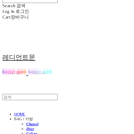
Search
검색
Log In
로그인
Cart
장바구니
레디언트문
HOME
BAG / 가방
𝑪𝒉𝒂𝒏𝒆𝒍
𝑫𝒊𝒐𝒓
𝑪𝒆𝒍𝒊𝒏𝒆