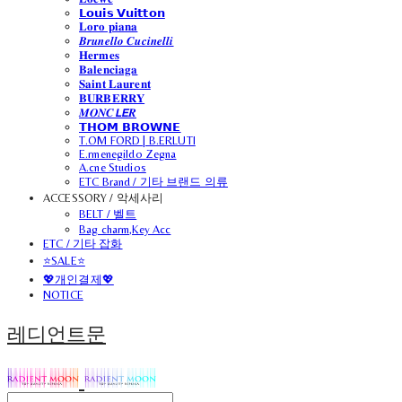
𝗟𝗼𝘂𝗶𝘀 𝗩𝘂𝗶𝘁𝘁𝗼𝗻
𝐋𝐨𝐫𝐨 𝐩𝐢𝐚𝐧𝐚
𝑩𝒓𝒖𝒏𝒆𝒍𝒍𝒐 𝑪𝒖𝒄𝒊𝒏𝒆𝒍𝒍𝒊
𝐇𝐞𝐫𝐦𝐞𝐬
𝐁𝐚𝐥𝐞𝐧𝐜𝐢𝐚𝐠𝐚
𝐒𝐚𝐢𝐧𝐭 𝐋𝐚𝐮𝐫𝐞𝐧𝐭
𝐁𝐔𝐑𝐁𝐄𝐑𝐑𝐘
𝑴𝑶𝑵𝑪𝙇𝙀𝑹
𝗧𝗛𝗢𝗠 𝗕𝗥𝗢𝗪𝗡𝗘
T.OM FORD | B.ERLUTI
E.rmenegildo Zegna
A.cne Studios
ETC Brand / 기타 브랜드 의류
ACCESSORY / 악세사리
BELT / 벨트
Bag charm,Key Acc
ETC / 기타 잡화
⭐SALE⭐
💖개인결제💖
NOTICE
레디언트문