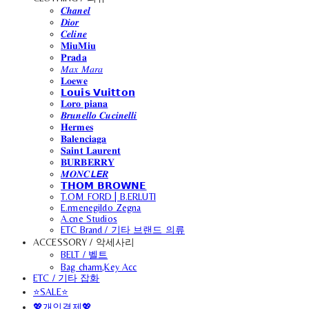
𝑪𝒉𝒂𝒏𝒆𝒍
𝑫𝒊𝒐𝒓
𝑪𝒆𝒍𝒊𝒏𝒆
𝐌𝐢𝐮𝐌𝐢𝐮
𝐏𝐫𝐚𝐝𝐚
𝑀𝑎𝑥 𝑀𝑎𝑟𝑎
𝐋𝐨𝐞𝐰𝐞
𝗟𝗼𝘂𝗶𝘀 𝗩𝘂𝗶𝘁𝘁𝗼𝗻
𝐋𝐨𝐫𝐨 𝐩𝐢𝐚𝐧𝐚
𝑩𝒓𝒖𝒏𝒆𝒍𝒍𝒐 𝑪𝒖𝒄𝒊𝒏𝒆𝒍𝒍𝒊
𝐇𝐞𝐫𝐦𝐞𝐬
𝐁𝐚𝐥𝐞𝐧𝐜𝐢𝐚𝐠𝐚
𝐒𝐚𝐢𝐧𝐭 𝐋𝐚𝐮𝐫𝐞𝐧𝐭
𝐁𝐔𝐑𝐁𝐄𝐑𝐑𝐘
𝑴𝑶𝑵𝑪𝙇𝙀𝑹
𝗧𝗛𝗢𝗠 𝗕𝗥𝗢𝗪𝗡𝗘
T.OM FORD | B.ERLUTI
E.rmenegildo Zegna
A.cne Studios
ETC Brand / 기타 브랜드 의류
ACCESSORY / 악세사리
BELT / 벨트
Bag charm,Key Acc
ETC / 기타 잡화
⭐SALE⭐
💖개인결제💖