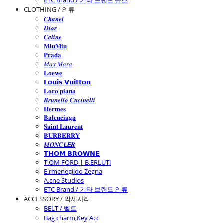
ETC Brand / 기타 브랜드 슈즈
CLOTHING / 의류
𝑪𝒉𝒂𝒏𝒆𝒍
𝑫𝒊𝒐𝒓
𝑪𝒆𝒍𝒊𝒏𝒆
𝐌𝐢𝐮𝐌𝐢𝐮
𝐏𝐫𝐚𝐝𝐚
𝑀𝑎𝑥 𝑀𝑎𝑟𝑎
𝐋𝐨𝐞𝐰𝐞
𝗟𝗼𝘂𝗶𝘀 𝗩𝘂𝗶𝘁𝘁𝗼𝗻
𝐋𝐨𝐫𝐨 𝐩𝐢𝐚𝐧𝐚
𝑩𝒓𝒖𝒏𝒆𝒍𝒍𝒐 𝑪𝒖𝒄𝒊𝒏𝒆𝒍𝒍𝒊
𝐇𝐞𝐫𝐦𝐞𝐬
𝐁𝐚𝐥𝐞𝐧𝐜𝐢𝐚𝐠𝐚
𝐒𝐚𝐢𝐧𝐭 𝐋𝐚𝐮𝐫𝐞𝐧𝐭
𝐁𝐔𝐑𝐁𝐄𝐑𝐑𝐘
𝑴𝑶𝑵𝑪𝙇𝙀𝑹
𝗧𝗛𝗢𝗠 𝗕𝗥𝗢𝗪𝗡𝗘
T.OM FORD | B.ERLUTI
E.rmenegildo Zegna
A.cne Studios
ETC Brand / 기타 브랜드 의류
ACCESSORY / 악세사리
BELT / 벨트
Bag charm,Key Acc