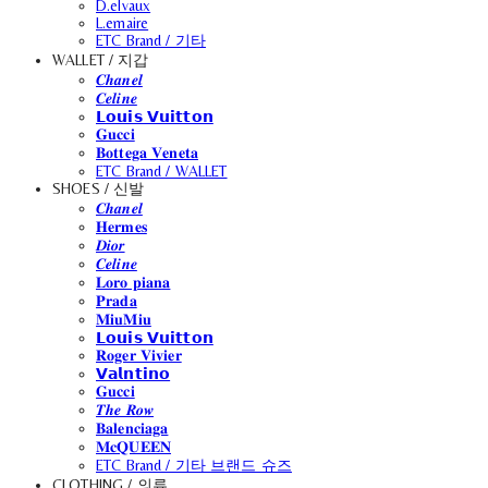
D.elvaux
L.emaire
ETC Brand / 기타
WALLET / 지갑
𝑪𝒉𝒂𝒏𝒆𝒍
𝑪𝒆𝒍𝒊𝒏𝒆
𝗟𝗼𝘂𝗶𝘀 𝗩𝘂𝗶𝘁𝘁𝗼𝗻
𝐆𝐮𝐜𝐜𝐢
𝐁𝐨𝐭𝐭𝐞𝐠𝐚 𝐕𝐞𝐧𝐞𝐭𝐚
ETC Brand / WALLET
SHOES / 신발
𝑪𝒉𝒂𝒏𝒆𝒍
𝐇𝐞𝐫𝐦𝐞𝐬
𝑫𝒊𝒐𝒓
𝑪𝒆𝒍𝒊𝒏𝒆
𝐋𝐨𝐫𝐨 𝐩𝐢𝐚𝐧𝐚
𝐏𝐫𝐚𝐝𝐚
𝐌𝐢𝐮𝐌𝐢𝐮
𝗟𝗼𝘂𝗶𝘀 𝗩𝘂𝗶𝘁𝘁𝗼𝗻
𝐑𝐨𝐠𝐞𝐫 𝐕𝐢𝐯𝐢𝐞𝐫
𝗩𝗮𝗹𝗻𝘁𝗶𝗻𝗼
𝐆𝐮𝐜𝐜𝐢
𝑻𝒉𝒆 𝑹𝒐𝒘
𝐁𝐚𝐥𝐞𝐧𝐜𝐢𝐚𝐠𝐚
𝐌𝐜𝐐𝐔𝐄𝐄𝐍
ETC Brand / 기타 브랜드 슈즈
CLOTHING / 의류