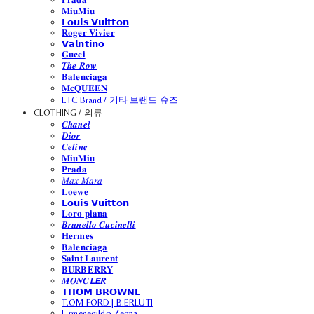
𝐌𝐢𝐮𝐌𝐢𝐮
𝗟𝗼𝘂𝗶𝘀 𝗩𝘂𝗶𝘁𝘁𝗼𝗻
𝐑𝐨𝐠𝐞𝐫 𝐕𝐢𝐯𝐢𝐞𝐫
𝗩𝗮𝗹𝗻𝘁𝗶𝗻𝗼
𝐆𝐮𝐜𝐜𝐢
𝑻𝒉𝒆 𝑹𝒐𝒘
𝐁𝐚𝐥𝐞𝐧𝐜𝐢𝐚𝐠𝐚
𝐌𝐜𝐐𝐔𝐄𝐄𝐍
ETC Brand / 기타 브랜드 슈즈
CLOTHING / 의류
𝑪𝒉𝒂𝒏𝒆𝒍
𝑫𝒊𝒐𝒓
𝑪𝒆𝒍𝒊𝒏𝒆
𝐌𝐢𝐮𝐌𝐢𝐮
𝐏𝐫𝐚𝐝𝐚
𝑀𝑎𝑥 𝑀𝑎𝑟𝑎
𝐋𝐨𝐞𝐰𝐞
𝗟𝗼𝘂𝗶𝘀 𝗩𝘂𝗶𝘁𝘁𝗼𝗻
𝐋𝐨𝐫𝐨 𝐩𝐢𝐚𝐧𝐚
𝑩𝒓𝒖𝒏𝒆𝒍𝒍𝒐 𝑪𝒖𝒄𝒊𝒏𝒆𝒍𝒍𝒊
𝐇𝐞𝐫𝐦𝐞𝐬
𝐁𝐚𝐥𝐞𝐧𝐜𝐢𝐚𝐠𝐚
𝐒𝐚𝐢𝐧𝐭 𝐋𝐚𝐮𝐫𝐞𝐧𝐭
𝐁𝐔𝐑𝐁𝐄𝐑𝐑𝐘
𝑴𝑶𝑵𝑪𝙇𝙀𝑹
𝗧𝗛𝗢𝗠 𝗕𝗥𝗢𝗪𝗡𝗘
T.OM FORD | B.ERLUTI
E.rmenegildo Zegna