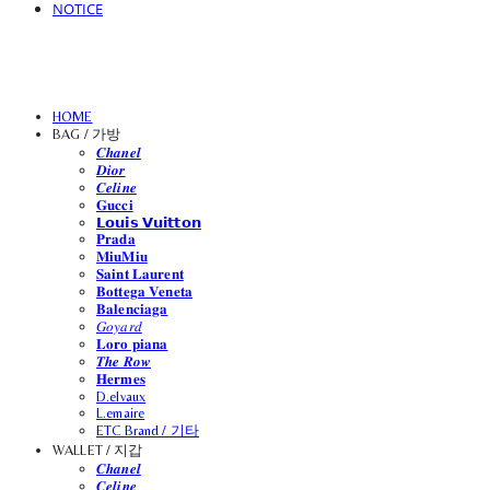
NOTICE
HOME
BAG / 가방
𝑪𝒉𝒂𝒏𝒆𝒍
𝑫𝒊𝒐𝒓
𝑪𝒆𝒍𝒊𝒏𝒆
𝐆𝐮𝐜𝐜𝐢
𝗟𝗼𝘂𝗶𝘀 𝗩𝘂𝗶𝘁𝘁𝗼𝗻
𝐏𝐫𝐚𝐝𝐚
𝐌𝐢𝐮𝐌𝐢𝐮
𝐒𝐚𝐢𝐧𝐭 𝐋𝐚𝐮𝐫𝐞𝐧𝐭
𝐁𝐨𝐭𝐭𝐞𝐠𝐚 𝐕𝐞𝐧𝐞𝐭𝐚
𝐁𝐚𝐥𝐞𝐧𝐜𝐢𝐚𝐠𝐚
𝐺𝑜𝑦𝑎𝑟𝑑
𝐋𝐨𝐫𝐨 𝐩𝐢𝐚𝐧𝐚
𝑻𝒉𝒆 𝑹𝒐𝒘
𝐇𝐞𝐫𝐦𝐞𝐬
D.elvaux
L.emaire
ETC Brand / 기타
WALLET / 지갑
𝑪𝒉𝒂𝒏𝒆𝒍
𝑪𝒆𝒍𝒊𝒏𝒆