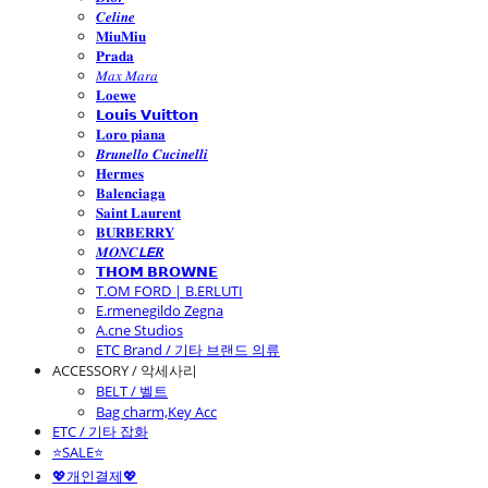
𝑪𝒆𝒍𝒊𝒏𝒆
𝐌𝐢𝐮𝐌𝐢𝐮
𝐏𝐫𝐚𝐝𝐚
𝑀𝑎𝑥 𝑀𝑎𝑟𝑎
𝐋𝐨𝐞𝐰𝐞
𝗟𝗼𝘂𝗶𝘀 𝗩𝘂𝗶𝘁𝘁𝗼𝗻
𝐋𝐨𝐫𝐨 𝐩𝐢𝐚𝐧𝐚
𝑩𝒓𝒖𝒏𝒆𝒍𝒍𝒐 𝑪𝒖𝒄𝒊𝒏𝒆𝒍𝒍𝒊
𝐇𝐞𝐫𝐦𝐞𝐬
𝐁𝐚𝐥𝐞𝐧𝐜𝐢𝐚𝐠𝐚
𝐒𝐚𝐢𝐧𝐭 𝐋𝐚𝐮𝐫𝐞𝐧𝐭
𝐁𝐔𝐑𝐁𝐄𝐑𝐑𝐘
𝑴𝑶𝑵𝑪𝙇𝙀𝑹
𝗧𝗛𝗢𝗠 𝗕𝗥𝗢𝗪𝗡𝗘
T.OM FORD | B.ERLUTI
E.rmenegildo Zegna
A.cne Studios
ETC Brand / 기타 브랜드 의류
ACCESSORY / 악세사리
BELT / 벨트
Bag charm,Key Acc
ETC / 기타 잡화
⭐SALE⭐
💖개인결제💖