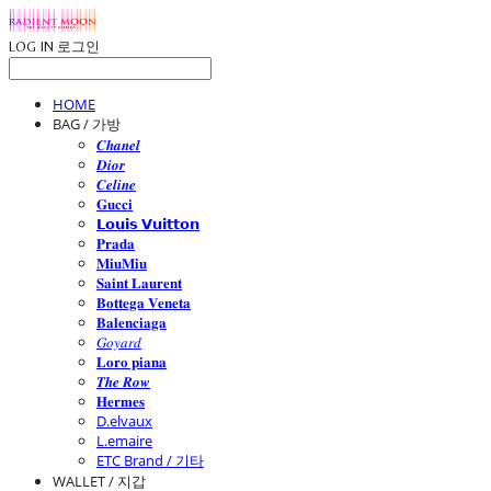
LOG IN
로그인
HOME
BAG / 가방
𝑪𝒉𝒂𝒏𝒆𝒍
𝑫𝒊𝒐𝒓
𝑪𝒆𝒍𝒊𝒏𝒆
𝐆𝐮𝐜𝐜𝐢
𝗟𝗼𝘂𝗶𝘀 𝗩𝘂𝗶𝘁𝘁𝗼𝗻
𝐏𝐫𝐚𝐝𝐚
𝐌𝐢𝐮𝐌𝐢𝐮
𝐒𝐚𝐢𝐧𝐭 𝐋𝐚𝐮𝐫𝐞𝐧𝐭
𝐁𝐨𝐭𝐭𝐞𝐠𝐚 𝐕𝐞𝐧𝐞𝐭𝐚
𝐁𝐚𝐥𝐞𝐧𝐜𝐢𝐚𝐠𝐚
𝐺𝑜𝑦𝑎𝑟𝑑
𝐋𝐨𝐫𝐨 𝐩𝐢𝐚𝐧𝐚
𝑻𝒉𝒆 𝑹𝒐𝒘
𝐇𝐞𝐫𝐦𝐞𝐬
D.elvaux
L.emaire
ETC Brand / 기타
WALLET / 지갑