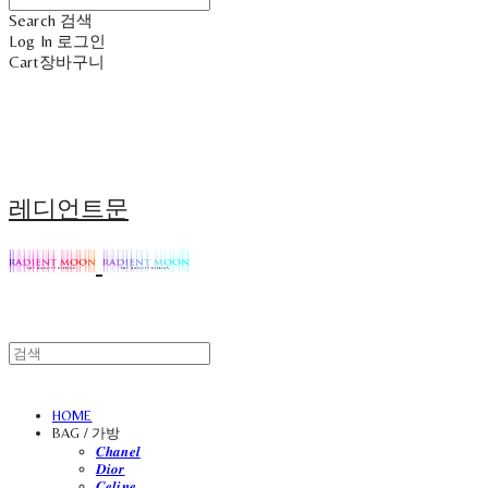
Search
검색
Log In
로그인
Cart
장바구니
레디언트문
HOME
BAG / 가방
𝑪𝒉𝒂𝒏𝒆𝒍
𝑫𝒊𝒐𝒓
𝑪𝒆𝒍𝒊𝒏𝒆