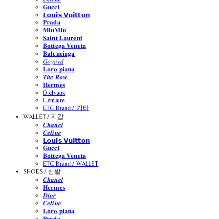
𝐆𝐮𝐜𝐜𝐢
𝗟𝗼𝘂𝗶𝘀 𝗩𝘂𝗶𝘁𝘁𝗼𝗻
𝐏𝐫𝐚𝐝𝐚
𝐌𝐢𝐮𝐌𝐢𝐮
𝐒𝐚𝐢𝐧𝐭 𝐋𝐚𝐮𝐫𝐞𝐧𝐭
𝐁𝐨𝐭𝐭𝐞𝐠𝐚 𝐕𝐞𝐧𝐞𝐭𝐚
𝐁𝐚𝐥𝐞𝐧𝐜𝐢𝐚𝐠𝐚
𝐺𝑜𝑦𝑎𝑟𝑑
𝐋𝐨𝐫𝐨 𝐩𝐢𝐚𝐧𝐚
𝑻𝒉𝒆 𝑹𝒐𝒘
𝐇𝐞𝐫𝐦𝐞𝐬
D.elvaux
L.emaire
ETC Brand / 기타
WALLET / 지갑
𝑪𝒉𝒂𝒏𝒆𝒍
𝑪𝒆𝒍𝒊𝒏𝒆
𝗟𝗼𝘂𝗶𝘀 𝗩𝘂𝗶𝘁𝘁𝗼𝗻
𝐆𝐮𝐜𝐜𝐢
𝐁𝐨𝐭𝐭𝐞𝐠𝐚 𝐕𝐞𝐧𝐞𝐭𝐚
ETC Brand / WALLET
SHOES / 신발
𝑪𝒉𝒂𝒏𝒆𝒍
𝐇𝐞𝐫𝐦𝐞𝐬
𝑫𝒊𝒐𝒓
𝑪𝒆𝒍𝒊𝒏𝒆
𝐋𝐨𝐫𝐨 𝐩𝐢𝐚𝐧𝐚
𝐏𝐫𝐚𝐝𝐚