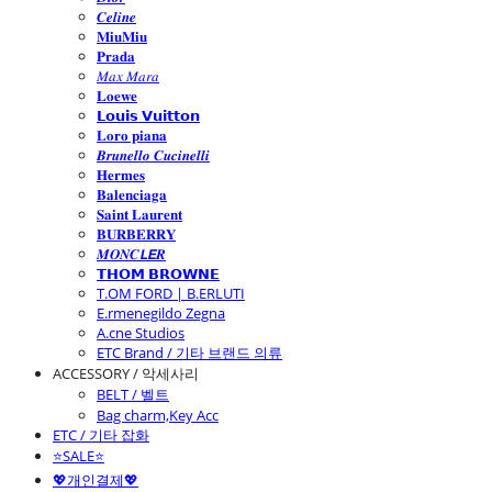
𝑪𝒆𝒍𝒊𝒏𝒆
𝐌𝐢𝐮𝐌𝐢𝐮
𝐏𝐫𝐚𝐝𝐚
𝑀𝑎𝑥 𝑀𝑎𝑟𝑎
𝐋𝐨𝐞𝐰𝐞
𝗟𝗼𝘂𝗶𝘀 𝗩𝘂𝗶𝘁𝘁𝗼𝗻
𝐋𝐨𝐫𝐨 𝐩𝐢𝐚𝐧𝐚
𝑩𝒓𝒖𝒏𝒆𝒍𝒍𝒐 𝑪𝒖𝒄𝒊𝒏𝒆𝒍𝒍𝒊
𝐇𝐞𝐫𝐦𝐞𝐬
𝐁𝐚𝐥𝐞𝐧𝐜𝐢𝐚𝐠𝐚
𝐒𝐚𝐢𝐧𝐭 𝐋𝐚𝐮𝐫𝐞𝐧𝐭
𝐁𝐔𝐑𝐁𝐄𝐑𝐑𝐘
𝑴𝑶𝑵𝑪𝙇𝙀𝑹
𝗧𝗛𝗢𝗠 𝗕𝗥𝗢𝗪𝗡𝗘
T.OM FORD | B.ERLUTI
E.rmenegildo Zegna
A.cne Studios
ETC Brand / 기타 브랜드 의류
ACCESSORY / 악세사리
BELT / 벨트
Bag charm,Key Acc
ETC / 기타 잡화
⭐SALE⭐
💖개인결제💖