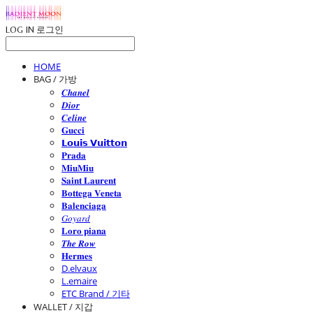
LOG IN
로그인
HOME
BAG / 가방
𝑪𝒉𝒂𝒏𝒆𝒍
𝑫𝒊𝒐𝒓
𝑪𝒆𝒍𝒊𝒏𝒆
𝐆𝐮𝐜𝐜𝐢
𝗟𝗼𝘂𝗶𝘀 𝗩𝘂𝗶𝘁𝘁𝗼𝗻
𝐏𝐫𝐚𝐝𝐚
𝐌𝐢𝐮𝐌𝐢𝐮
𝐒𝐚𝐢𝐧𝐭 𝐋𝐚𝐮𝐫𝐞𝐧𝐭
𝐁𝐨𝐭𝐭𝐞𝐠𝐚 𝐕𝐞𝐧𝐞𝐭𝐚
𝐁𝐚𝐥𝐞𝐧𝐜𝐢𝐚𝐠𝐚
𝐺𝑜𝑦𝑎𝑟𝑑
𝐋𝐨𝐫𝐨 𝐩𝐢𝐚𝐧𝐚
𝑻𝒉𝒆 𝑹𝒐𝒘
𝐇𝐞𝐫𝐦𝐞𝐬
D.elvaux
L.emaire
ETC Brand / 기타
WALLET / 지갑