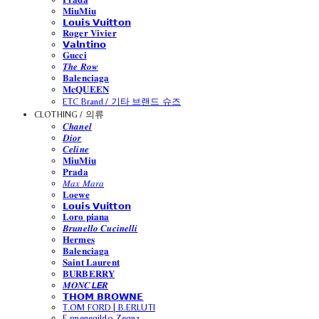
𝐌𝐢𝐮𝐌𝐢𝐮
𝗟𝗼𝘂𝗶𝘀 𝗩𝘂𝗶𝘁𝘁𝗼𝗻
𝐑𝐨𝐠𝐞𝐫 𝐕𝐢𝐯𝐢𝐞𝐫
𝗩𝗮𝗹𝗻𝘁𝗶𝗻𝗼
𝐆𝐮𝐜𝐜𝐢
𝑻𝒉𝒆 𝑹𝒐𝒘
𝐁𝐚𝐥𝐞𝐧𝐜𝐢𝐚𝐠𝐚
𝐌𝐜𝐐𝐔𝐄𝐄𝐍
ETC Brand / 기타 브랜드 슈즈
CLOTHING / 의류
𝑪𝒉𝒂𝒏𝒆𝒍
𝑫𝒊𝒐𝒓
𝑪𝒆𝒍𝒊𝒏𝒆
𝐌𝐢𝐮𝐌𝐢𝐮
𝐏𝐫𝐚𝐝𝐚
𝑀𝑎𝑥 𝑀𝑎𝑟𝑎
𝐋𝐨𝐞𝐰𝐞
𝗟𝗼𝘂𝗶𝘀 𝗩𝘂𝗶𝘁𝘁𝗼𝗻
𝐋𝐨𝐫𝐨 𝐩𝐢𝐚𝐧𝐚
𝑩𝒓𝒖𝒏𝒆𝒍𝒍𝒐 𝑪𝒖𝒄𝒊𝒏𝒆𝒍𝒍𝒊
𝐇𝐞𝐫𝐦𝐞𝐬
𝐁𝐚𝐥𝐞𝐧𝐜𝐢𝐚𝐠𝐚
𝐒𝐚𝐢𝐧𝐭 𝐋𝐚𝐮𝐫𝐞𝐧𝐭
𝐁𝐔𝐑𝐁𝐄𝐑𝐑𝐘
𝑴𝑶𝑵𝑪𝙇𝙀𝑹
𝗧𝗛𝗢𝗠 𝗕𝗥𝗢𝗪𝗡𝗘
T.OM FORD | B.ERLUTI
E.rmenegildo Zegna