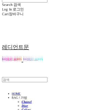
Search
검색
Log In
로그인
Cart
장바구니
레디언트문
HOME
BAG / 가방
𝑪𝒉𝒂𝒏𝒆𝒍
𝑫𝒊𝒐𝒓
𝑪𝒆𝒍𝒊𝒏𝒆