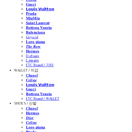
𝐆𝐮𝐜𝐜𝐢
𝗟𝗼𝘂𝗶𝘀 𝗩𝘂𝗶𝘁𝘁𝗼𝗻
𝐏𝐫𝐚𝐝𝐚
𝐌𝐢𝐮𝐌𝐢𝐮
𝐒𝐚𝐢𝐧𝐭 𝐋𝐚𝐮𝐫𝐞𝐧𝐭
𝐁𝐨𝐭𝐭𝐞𝐠𝐚 𝐕𝐞𝐧𝐞𝐭𝐚
𝐁𝐚𝐥𝐞𝐧𝐜𝐢𝐚𝐠𝐚
𝐺𝑜𝑦𝑎𝑟𝑑
𝐋𝐨𝐫𝐨 𝐩𝐢𝐚𝐧𝐚
𝑻𝒉𝒆 𝑹𝒐𝒘
𝐇𝐞𝐫𝐦𝐞𝐬
D.elvaux
L.emaire
ETC Brand / 기타
WALLET / 지갑
𝑪𝒉𝒂𝒏𝒆𝒍
𝑪𝒆𝒍𝒊𝒏𝒆
𝗟𝗼𝘂𝗶𝘀 𝗩𝘂𝗶𝘁𝘁𝗼𝗻
𝐆𝐮𝐜𝐜𝐢
𝐁𝐨𝐭𝐭𝐞𝐠𝐚 𝐕𝐞𝐧𝐞𝐭𝐚
ETC Brand / WALLET
SHOES / 신발
𝑪𝒉𝒂𝒏𝒆𝒍
𝐇𝐞𝐫𝐦𝐞𝐬
𝑫𝒊𝒐𝒓
𝑪𝒆𝒍𝒊𝒏𝒆
𝐋𝐨𝐫𝐨 𝐩𝐢𝐚𝐧𝐚
𝐏𝐫𝐚𝐝𝐚