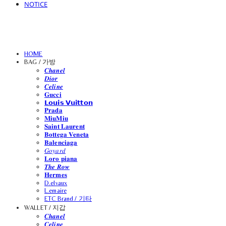
NOTICE
HOME
BAG / 가방
𝑪𝒉𝒂𝒏𝒆𝒍
𝑫𝒊𝒐𝒓
𝑪𝒆𝒍𝒊𝒏𝒆
𝐆𝐮𝐜𝐜𝐢
𝗟𝗼𝘂𝗶𝘀 𝗩𝘂𝗶𝘁𝘁𝗼𝗻
𝐏𝐫𝐚𝐝𝐚
𝐌𝐢𝐮𝐌𝐢𝐮
𝐒𝐚𝐢𝐧𝐭 𝐋𝐚𝐮𝐫𝐞𝐧𝐭
𝐁𝐨𝐭𝐭𝐞𝐠𝐚 𝐕𝐞𝐧𝐞𝐭𝐚
𝐁𝐚𝐥𝐞𝐧𝐜𝐢𝐚𝐠𝐚
𝐺𝑜𝑦𝑎𝑟𝑑
𝐋𝐨𝐫𝐨 𝐩𝐢𝐚𝐧𝐚
𝑻𝒉𝒆 𝑹𝒐𝒘
𝐇𝐞𝐫𝐦𝐞𝐬
D.elvaux
L.emaire
ETC Brand / 기타
WALLET / 지갑
𝑪𝒉𝒂𝒏𝒆𝒍
𝑪𝒆𝒍𝒊𝒏𝒆