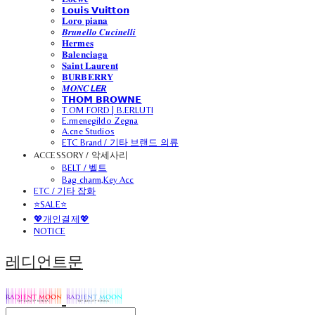
𝗟𝗼𝘂𝗶𝘀 𝗩𝘂𝗶𝘁𝘁𝗼𝗻
𝐋𝐨𝐫𝐨 𝐩𝐢𝐚𝐧𝐚
𝑩𝒓𝒖𝒏𝒆𝒍𝒍𝒐 𝑪𝒖𝒄𝒊𝒏𝒆𝒍𝒍𝒊
𝐇𝐞𝐫𝐦𝐞𝐬
𝐁𝐚𝐥𝐞𝐧𝐜𝐢𝐚𝐠𝐚
𝐒𝐚𝐢𝐧𝐭 𝐋𝐚𝐮𝐫𝐞𝐧𝐭
𝐁𝐔𝐑𝐁𝐄𝐑𝐑𝐘
𝑴𝑶𝑵𝑪𝙇𝙀𝑹
𝗧𝗛𝗢𝗠 𝗕𝗥𝗢𝗪𝗡𝗘
T.OM FORD | B.ERLUTI
E.rmenegildo Zegna
A.cne Studios
ETC Brand / 기타 브랜드 의류
ACCESSORY / 악세사리
BELT / 벨트
Bag charm,Key Acc
ETC / 기타 잡화
⭐SALE⭐
💖개인결제💖
NOTICE
레디언트문