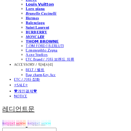
𝗟𝗼𝘂𝗶𝘀 𝗩𝘂𝗶𝘁𝘁𝗼𝗻
𝐋𝐨𝐫𝐨 𝐩𝐢𝐚𝐧𝐚
𝑩𝒓𝒖𝒏𝒆𝒍𝒍𝒐 𝑪𝒖𝒄𝒊𝒏𝒆𝒍𝒍𝒊
𝐇𝐞𝐫𝐦𝐞𝐬
𝐁𝐚𝐥𝐞𝐧𝐜𝐢𝐚𝐠𝐚
𝐒𝐚𝐢𝐧𝐭 𝐋𝐚𝐮𝐫𝐞𝐧𝐭
𝐁𝐔𝐑𝐁𝐄𝐑𝐑𝐘
𝑴𝑶𝑵𝑪𝙇𝙀𝑹
𝗧𝗛𝗢𝗠 𝗕𝗥𝗢𝗪𝗡𝗘
T.OM FORD | B.ERLUTI
E.rmenegildo Zegna
A.cne Studios
ETC Brand / 기타 브랜드 의류
ACCESSORY / 악세사리
BELT / 벨트
Bag charm,Key Acc
ETC / 기타 잡화
⭐SALE⭐
💖개인결제💖
NOTICE
레디언트문