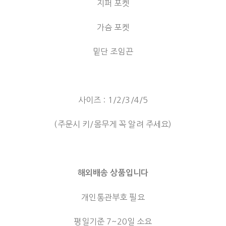
지퍼 포켓
가슴 포켓
밑단 조임끈
사이즈 : 1/2/3/4/5
(주문시 키/몸무게 꼭 알려 주세요)
해외배송 상품입니다
개인통관부호 필요
평일기준 7~20일 소요