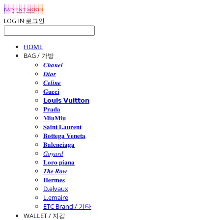
LOG IN
로그인
HOME
BAG / 가방
𝑪𝒉𝒂𝒏𝒆𝒍
𝑫𝒊𝒐𝒓
𝑪𝒆𝒍𝒊𝒏𝒆
𝐆𝐮𝐜𝐜𝐢
𝗟𝗼𝘂𝗶𝘀 𝗩𝘂𝗶𝘁𝘁𝗼𝗻
𝐏𝐫𝐚𝐝𝐚
𝐌𝐢𝐮𝐌𝐢𝐮
𝐒𝐚𝐢𝐧𝐭 𝐋𝐚𝐮𝐫𝐞𝐧𝐭
𝐁𝐨𝐭𝐭𝐞𝐠𝐚 𝐕𝐞𝐧𝐞𝐭𝐚
𝐁𝐚𝐥𝐞𝐧𝐜𝐢𝐚𝐠𝐚
𝐺𝑜𝑦𝑎𝑟𝑑
𝐋𝐨𝐫𝐨 𝐩𝐢𝐚𝐧𝐚
𝑻𝒉𝒆 𝑹𝒐𝒘
𝐇𝐞𝐫𝐦𝐞𝐬
D.elvaux
L.emaire
ETC Brand / 기타
WALLET / 지갑