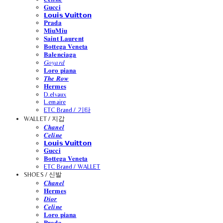
𝐆𝐮𝐜𝐜𝐢
𝗟𝗼𝘂𝗶𝘀 𝗩𝘂𝗶𝘁𝘁𝗼𝗻
𝐏𝐫𝐚𝐝𝐚
𝐌𝐢𝐮𝐌𝐢𝐮
𝐒𝐚𝐢𝐧𝐭 𝐋𝐚𝐮𝐫𝐞𝐧𝐭
𝐁𝐨𝐭𝐭𝐞𝐠𝐚 𝐕𝐞𝐧𝐞𝐭𝐚
𝐁𝐚𝐥𝐞𝐧𝐜𝐢𝐚𝐠𝐚
𝐺𝑜𝑦𝑎𝑟𝑑
𝐋𝐨𝐫𝐨 𝐩𝐢𝐚𝐧𝐚
𝑻𝒉𝒆 𝑹𝒐𝒘
𝐇𝐞𝐫𝐦𝐞𝐬
D.elvaux
L.emaire
ETC Brand / 기타
WALLET / 지갑
𝑪𝒉𝒂𝒏𝒆𝒍
𝑪𝒆𝒍𝒊𝒏𝒆
𝗟𝗼𝘂𝗶𝘀 𝗩𝘂𝗶𝘁𝘁𝗼𝗻
𝐆𝐮𝐜𝐜𝐢
𝐁𝐨𝐭𝐭𝐞𝐠𝐚 𝐕𝐞𝐧𝐞𝐭𝐚
ETC Brand / WALLET
SHOES / 신발
𝑪𝒉𝒂𝒏𝒆𝒍
𝐇𝐞𝐫𝐦𝐞𝐬
𝑫𝒊𝒐𝒓
𝑪𝒆𝒍𝒊𝒏𝒆
𝐋𝐨𝐫𝐨 𝐩𝐢𝐚𝐧𝐚
𝐏𝐫𝐚𝐝𝐚