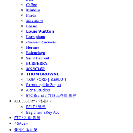
𝑪𝒆𝒍𝒊𝒏𝒆
𝐌𝐢𝐮𝐌𝐢𝐮
𝐏𝐫𝐚𝐝𝐚
𝑀𝑎𝑥 𝑀𝑎𝑟𝑎
𝐋𝐨𝐞𝐰𝐞
𝗟𝗼𝘂𝗶𝘀 𝗩𝘂𝗶𝘁𝘁𝗼𝗻
𝐋𝐨𝐫𝐨 𝐩𝐢𝐚𝐧𝐚
𝑩𝒓𝒖𝒏𝒆𝒍𝒍𝒐 𝑪𝒖𝒄𝒊𝒏𝒆𝒍𝒍𝒊
𝐇𝐞𝐫𝐦𝐞𝐬
𝐁𝐚𝐥𝐞𝐧𝐜𝐢𝐚𝐠𝐚
𝐒𝐚𝐢𝐧𝐭 𝐋𝐚𝐮𝐫𝐞𝐧𝐭
𝐁𝐔𝐑𝐁𝐄𝐑𝐑𝐘
𝑴𝑶𝑵𝑪𝙇𝙀𝑹
𝗧𝗛𝗢𝗠 𝗕𝗥𝗢𝗪𝗡𝗘
T.OM FORD | B.ERLUTI
E.rmenegildo Zegna
A.cne Studios
ETC Brand / 기타 브랜드 의류
ACCESSORY / 악세사리
BELT / 벨트
Bag charm,Key Acc
ETC / 기타 잡화
⭐SALE⭐
💖개인결제💖