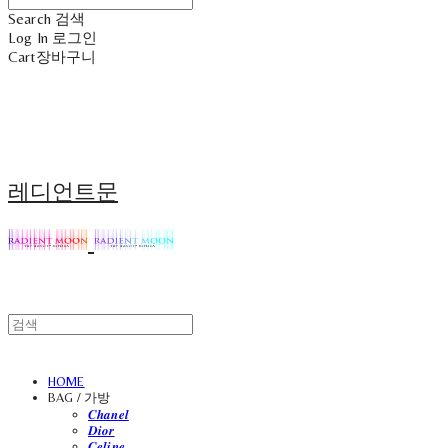
Search
검색
Log In
로그인
Cart
장바구니
레디언트문
HOME
BAG / 가방
𝑪𝒉𝒂𝒏𝒆𝒍
𝑫𝒊𝒐𝒓
𝑪𝒆𝒍𝒊𝒏𝒆