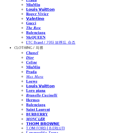
𝐌𝐢𝐮𝐌𝐢𝐮
𝗟𝗼𝘂𝗶𝘀 𝗩𝘂𝗶𝘁𝘁𝗼𝗻
𝐑𝐨𝐠𝐞𝐫 𝐕𝐢𝐯𝐢𝐞𝐫
𝗩𝗮𝗹𝗻𝘁𝗶𝗻𝗼
𝐆𝐮𝐜𝐜𝐢
𝑻𝒉𝒆 𝑹𝒐𝒘
𝐁𝐚𝐥𝐞𝐧𝐜𝐢𝐚𝐠𝐚
𝐌𝐜𝐐𝐔𝐄𝐄𝐍
ETC Brand / 기타 브랜드 슈즈
CLOTHING / 의류
𝑪𝒉𝒂𝒏𝒆𝒍
𝑫𝒊𝒐𝒓
𝑪𝒆𝒍𝒊𝒏𝒆
𝐌𝐢𝐮𝐌𝐢𝐮
𝐏𝐫𝐚𝐝𝐚
𝑀𝑎𝑥 𝑀𝑎𝑟𝑎
𝐋𝐨𝐞𝐰𝐞
𝗟𝗼𝘂𝗶𝘀 𝗩𝘂𝗶𝘁𝘁𝗼𝗻
𝐋𝐨𝐫𝐨 𝐩𝐢𝐚𝐧𝐚
𝑩𝒓𝒖𝒏𝒆𝒍𝒍𝒐 𝑪𝒖𝒄𝒊𝒏𝒆𝒍𝒍𝒊
𝐇𝐞𝐫𝐦𝐞𝐬
𝐁𝐚𝐥𝐞𝐧𝐜𝐢𝐚𝐠𝐚
𝐒𝐚𝐢𝐧𝐭 𝐋𝐚𝐮𝐫𝐞𝐧𝐭
𝐁𝐔𝐑𝐁𝐄𝐑𝐑𝐘
𝑴𝑶𝑵𝑪𝙇𝙀𝑹
𝗧𝗛𝗢𝗠 𝗕𝗥𝗢𝗪𝗡𝗘
T.OM FORD | B.ERLUTI
E.rmenegildo Zegna