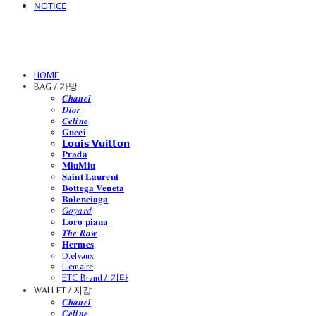
NOTICE
HOME
BAG / 가방
𝑪𝒉𝒂𝒏𝒆𝒍
𝑫𝒊𝒐𝒓
𝑪𝒆𝒍𝒊𝒏𝒆
𝐆𝐮𝐜𝐜𝐢
𝗟𝗼𝘂𝗶𝘀 𝗩𝘂𝗶𝘁𝘁𝗼𝗻
𝐏𝐫𝐚𝐝𝐚
𝐌𝐢𝐮𝐌𝐢𝐮
𝐒𝐚𝐢𝐧𝐭 𝐋𝐚𝐮𝐫𝐞𝐧𝐭
𝐁𝐨𝐭𝐭𝐞𝐠𝐚 𝐕𝐞𝐧𝐞𝐭𝐚
𝐁𝐚𝐥𝐞𝐧𝐜𝐢𝐚𝐠𝐚
𝐺𝑜𝑦𝑎𝑟𝑑
𝐋𝐨𝐫𝐨 𝐩𝐢𝐚𝐧𝐚
𝑻𝒉𝒆 𝑹𝒐𝒘
𝐇𝐞𝐫𝐦𝐞𝐬
D.elvaux
L.emaire
ETC Brand / 기타
WALLET / 지갑
𝑪𝒉𝒂𝒏𝒆𝒍
𝑪𝒆𝒍𝒊𝒏𝒆