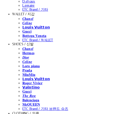
D.elvaux
L.emaire
ETC Brand / 기타
WALLET / 지갑
𝑪𝒉𝒂𝒏𝒆𝒍
𝑪𝒆𝒍𝒊𝒏𝒆
𝗟𝗼𝘂𝗶𝘀 𝗩𝘂𝗶𝘁𝘁𝗼𝗻
𝐆𝐮𝐜𝐜𝐢
𝐁𝐨𝐭𝐭𝐞𝐠𝐚 𝐕𝐞𝐧𝐞𝐭𝐚
ETC Brand / WALLET
SHOES / 신발
𝑪𝒉𝒂𝒏𝒆𝒍
𝐇𝐞𝐫𝐦𝐞𝐬
𝑫𝒊𝒐𝒓
𝑪𝒆𝒍𝒊𝒏𝒆
𝐋𝐨𝐫𝐨 𝐩𝐢𝐚𝐧𝐚
𝐏𝐫𝐚𝐝𝐚
𝐌𝐢𝐮𝐌𝐢𝐮
𝗟𝗼𝘂𝗶𝘀 𝗩𝘂𝗶𝘁𝘁𝗼𝗻
𝐑𝐨𝐠𝐞𝐫 𝐕𝐢𝐯𝐢𝐞𝐫
𝗩𝗮𝗹𝗻𝘁𝗶𝗻𝗼
𝐆𝐮𝐜𝐜𝐢
𝑻𝒉𝒆 𝑹𝒐𝒘
𝐁𝐚𝐥𝐞𝐧𝐜𝐢𝐚𝐠𝐚
𝐌𝐜𝐐𝐔𝐄𝐄𝐍
ETC Brand / 기타 브랜드 슈즈
CLOTHING / 의류