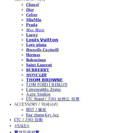
𝑪𝒉𝒂𝒏𝒆𝒍
𝑫𝒊𝒐𝒓
𝑪𝒆𝒍𝒊𝒏𝒆
𝐌𝐢𝐮𝐌𝐢𝐮
𝐏𝐫𝐚𝐝𝐚
𝑀𝑎𝑥 𝑀𝑎𝑟𝑎
𝐋𝐨𝐞𝐰𝐞
𝗟𝗼𝘂𝗶𝘀 𝗩𝘂𝗶𝘁𝘁𝗼𝗻
𝐋𝐨𝐫𝐨 𝐩𝐢𝐚𝐧𝐚
𝑩𝒓𝒖𝒏𝒆𝒍𝒍𝒐 𝑪𝒖𝒄𝒊𝒏𝒆𝒍𝒍𝒊
𝐇𝐞𝐫𝐦𝐞𝐬
𝐁𝐚𝐥𝐞𝐧𝐜𝐢𝐚𝐠𝐚
𝐒𝐚𝐢𝐧𝐭 𝐋𝐚𝐮𝐫𝐞𝐧𝐭
𝐁𝐔𝐑𝐁𝐄𝐑𝐑𝐘
𝑴𝑶𝑵𝑪𝙇𝙀𝑹
𝗧𝗛𝗢𝗠 𝗕𝗥𝗢𝗪𝗡𝗘
T.OM FORD | B.ERLUTI
E.rmenegildo Zegna
A.cne Studios
ETC Brand / 기타 브랜드 의류
ACCESSORY / 악세사리
BELT / 벨트
Bag charm,Key Acc
ETC / 기타 잡화
⭐SALE⭐
💖개인결제💖