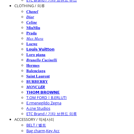
ETC Brand / 기타 브랜드 슈즈
CLOTHING / 의류
𝑪𝒉𝒂𝒏𝒆𝒍
𝑫𝒊𝒐𝒓
𝑪𝒆𝒍𝒊𝒏𝒆
𝐌𝐢𝐮𝐌𝐢𝐮
𝐏𝐫𝐚𝐝𝐚
𝑀𝑎𝑥 𝑀𝑎𝑟𝑎
𝐋𝐨𝐞𝐰𝐞
𝗟𝗼𝘂𝗶𝘀 𝗩𝘂𝗶𝘁𝘁𝗼𝗻
𝐋𝐨𝐫𝐨 𝐩𝐢𝐚𝐧𝐚
𝑩𝒓𝒖𝒏𝒆𝒍𝒍𝒐 𝑪𝒖𝒄𝒊𝒏𝒆𝒍𝒍𝒊
𝐇𝐞𝐫𝐦𝐞𝐬
𝐁𝐚𝐥𝐞𝐧𝐜𝐢𝐚𝐠𝐚
𝐒𝐚𝐢𝐧𝐭 𝐋𝐚𝐮𝐫𝐞𝐧𝐭
𝐁𝐔𝐑𝐁𝐄𝐑𝐑𝐘
𝑴𝑶𝑵𝑪𝙇𝙀𝑹
𝗧𝗛𝗢𝗠 𝗕𝗥𝗢𝗪𝗡𝗘
T.OM FORD | B.ERLUTI
E.rmenegildo Zegna
A.cne Studios
ETC Brand / 기타 브랜드 의류
ACCESSORY / 악세사리
BELT / 벨트
Bag charm,Key Acc