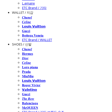
L.emaire
ETC Brand / 기타
WALLET / 지갑
𝑪𝒉𝒂𝒏𝒆𝒍
𝑪𝒆𝒍𝒊𝒏𝒆
𝗟𝗼𝘂𝗶𝘀 𝗩𝘂𝗶𝘁𝘁𝗼𝗻
𝐆𝐮𝐜𝐜𝐢
𝐁𝐨𝐭𝐭𝐞𝐠𝐚 𝐕𝐞𝐧𝐞𝐭𝐚
ETC Brand / WALLET
SHOES / 신발
𝑪𝒉𝒂𝒏𝒆𝒍
𝐇𝐞𝐫𝐦𝐞𝐬
𝑫𝒊𝒐𝒓
𝑪𝒆𝒍𝒊𝒏𝒆
𝐋𝐨𝐫𝐨 𝐩𝐢𝐚𝐧𝐚
𝐏𝐫𝐚𝐝𝐚
𝐌𝐢𝐮𝐌𝐢𝐮
𝗟𝗼𝘂𝗶𝘀 𝗩𝘂𝗶𝘁𝘁𝗼𝗻
𝐑𝐨𝐠𝐞𝐫 𝐕𝐢𝐯𝐢𝐞𝐫
𝗩𝗮𝗹𝗻𝘁𝗶𝗻𝗼
𝐆𝐮𝐜𝐜𝐢
𝑻𝒉𝒆 𝑹𝒐𝒘
𝐁𝐚𝐥𝐞𝐧𝐜𝐢𝐚𝐠𝐚
𝐌𝐜𝐐𝐔𝐄𝐄𝐍