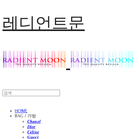
레디언트문
HOME
BAG / 가방
𝑪𝒉𝒂𝒏𝒆𝒍
𝑫𝒊𝒐𝒓
𝑪𝒆𝒍𝒊𝒏𝒆
𝐆𝐮𝐜𝐜𝐢