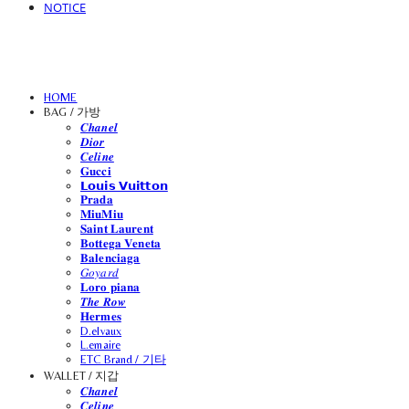
NOTICE
HOME
BAG / 가방
𝑪𝒉𝒂𝒏𝒆𝒍
𝑫𝒊𝒐𝒓
𝑪𝒆𝒍𝒊𝒏𝒆
𝐆𝐮𝐜𝐜𝐢
𝗟𝗼𝘂𝗶𝘀 𝗩𝘂𝗶𝘁𝘁𝗼𝗻
𝐏𝐫𝐚𝐝𝐚
𝐌𝐢𝐮𝐌𝐢𝐮
𝐒𝐚𝐢𝐧𝐭 𝐋𝐚𝐮𝐫𝐞𝐧𝐭
𝐁𝐨𝐭𝐭𝐞𝐠𝐚 𝐕𝐞𝐧𝐞𝐭𝐚
𝐁𝐚𝐥𝐞𝐧𝐜𝐢𝐚𝐠𝐚
𝐺𝑜𝑦𝑎𝑟𝑑
𝐋𝐨𝐫𝐨 𝐩𝐢𝐚𝐧𝐚
𝑻𝒉𝒆 𝑹𝒐𝒘
𝐇𝐞𝐫𝐦𝐞𝐬
D.elvaux
L.emaire
ETC Brand / 기타
WALLET / 지갑
𝑪𝒉𝒂𝒏𝒆𝒍
𝑪𝒆𝒍𝒊𝒏𝒆