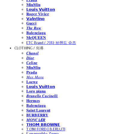
𝐌𝐢𝐮𝐌𝐢𝐮
𝗟𝗼𝘂𝗶𝘀 𝗩𝘂𝗶𝘁𝘁𝗼𝗻
𝐑𝐨𝐠𝐞𝐫 𝐕𝐢𝐯𝐢𝐞𝐫
𝗩𝗮𝗹𝗻𝘁𝗶𝗻𝗼
𝐆𝐮𝐜𝐜𝐢
𝑻𝒉𝒆 𝑹𝒐𝒘
𝐁𝐚𝐥𝐞𝐧𝐜𝐢𝐚𝐠𝐚
𝐌𝐜𝐐𝐔𝐄𝐄𝐍
ETC Brand / 기타 브랜드 슈즈
CLOTHING / 의류
𝑪𝒉𝒂𝒏𝒆𝒍
𝑫𝒊𝒐𝒓
𝑪𝒆𝒍𝒊𝒏𝒆
𝐌𝐢𝐮𝐌𝐢𝐮
𝐏𝐫𝐚𝐝𝐚
𝑀𝑎𝑥 𝑀𝑎𝑟𝑎
𝐋𝐨𝐞𝐰𝐞
𝗟𝗼𝘂𝗶𝘀 𝗩𝘂𝗶𝘁𝘁𝗼𝗻
𝐋𝐨𝐫𝐨 𝐩𝐢𝐚𝐧𝐚
𝑩𝒓𝒖𝒏𝒆𝒍𝒍𝒐 𝑪𝒖𝒄𝒊𝒏𝒆𝒍𝒍𝒊
𝐇𝐞𝐫𝐦𝐞𝐬
𝐁𝐚𝐥𝐞𝐧𝐜𝐢𝐚𝐠𝐚
𝐒𝐚𝐢𝐧𝐭 𝐋𝐚𝐮𝐫𝐞𝐧𝐭
𝐁𝐔𝐑𝐁𝐄𝐑𝐑𝐘
𝑴𝑶𝑵𝑪𝙇𝙀𝑹
𝗧𝗛𝗢𝗠 𝗕𝗥𝗢𝗪𝗡𝗘
T.OM FORD | B.ERLUTI
E.rmenegildo Zegna