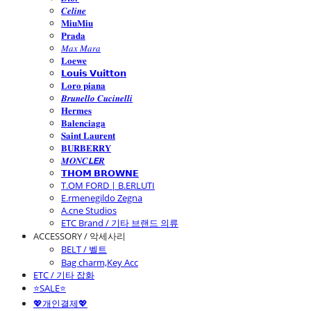
𝑪𝒆𝒍𝒊𝒏𝒆
𝐌𝐢𝐮𝐌𝐢𝐮
𝐏𝐫𝐚𝐝𝐚
𝑀𝑎𝑥 𝑀𝑎𝑟𝑎
𝐋𝐨𝐞𝐰𝐞
𝗟𝗼𝘂𝗶𝘀 𝗩𝘂𝗶𝘁𝘁𝗼𝗻
𝐋𝐨𝐫𝐨 𝐩𝐢𝐚𝐧𝐚
𝑩𝒓𝒖𝒏𝒆𝒍𝒍𝒐 𝑪𝒖𝒄𝒊𝒏𝒆𝒍𝒍𝒊
𝐇𝐞𝐫𝐦𝐞𝐬
𝐁𝐚𝐥𝐞𝐧𝐜𝐢𝐚𝐠𝐚
𝐒𝐚𝐢𝐧𝐭 𝐋𝐚𝐮𝐫𝐞𝐧𝐭
𝐁𝐔𝐑𝐁𝐄𝐑𝐑𝐘
𝑴𝑶𝑵𝑪𝙇𝙀𝑹
𝗧𝗛𝗢𝗠 𝗕𝗥𝗢𝗪𝗡𝗘
T.OM FORD | B.ERLUTI
E.rmenegildo Zegna
A.cne Studios
ETC Brand / 기타 브랜드 의류
ACCESSORY / 악세사리
BELT / 벨트
Bag charm,Key Acc
ETC / 기타 잡화
⭐SALE⭐
💖개인결제💖