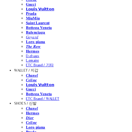
𝐆𝐮𝐜𝐜𝐢
𝗟𝗼𝘂𝗶𝘀 𝗩𝘂𝗶𝘁𝘁𝗼𝗻
𝐏𝐫𝐚𝐝𝐚
𝐌𝐢𝐮𝐌𝐢𝐮
𝐒𝐚𝐢𝐧𝐭 𝐋𝐚𝐮𝐫𝐞𝐧𝐭
𝐁𝐨𝐭𝐭𝐞𝐠𝐚 𝐕𝐞𝐧𝐞𝐭𝐚
𝐁𝐚𝐥𝐞𝐧𝐜𝐢𝐚𝐠𝐚
𝐺𝑜𝑦𝑎𝑟𝑑
𝐋𝐨𝐫𝐨 𝐩𝐢𝐚𝐧𝐚
𝑻𝒉𝒆 𝑹𝒐𝒘
𝐇𝐞𝐫𝐦𝐞𝐬
D.elvaux
L.emaire
ETC Brand / 기타
WALLET / 지갑
𝑪𝒉𝒂𝒏𝒆𝒍
𝑪𝒆𝒍𝒊𝒏𝒆
𝗟𝗼𝘂𝗶𝘀 𝗩𝘂𝗶𝘁𝘁𝗼𝗻
𝐆𝐮𝐜𝐜𝐢
𝐁𝐨𝐭𝐭𝐞𝐠𝐚 𝐕𝐞𝐧𝐞𝐭𝐚
ETC Brand / WALLET
SHOES / 신발
𝑪𝒉𝒂𝒏𝒆𝒍
𝐇𝐞𝐫𝐦𝐞𝐬
𝑫𝒊𝒐𝒓
𝑪𝒆𝒍𝒊𝒏𝒆
𝐋𝐨𝐫𝐨 𝐩𝐢𝐚𝐧𝐚
𝐏𝐫𝐚𝐝𝐚