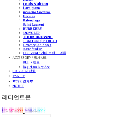
𝗟𝗼𝘂𝗶𝘀 𝗩𝘂𝗶𝘁𝘁𝗼𝗻
𝐋𝐨𝐫𝐨 𝐩𝐢𝐚𝐧𝐚
𝑩𝒓𝒖𝒏𝒆𝒍𝒍𝒐 𝑪𝒖𝒄𝒊𝒏𝒆𝒍𝒍𝒊
𝐇𝐞𝐫𝐦𝐞𝐬
𝐁𝐚𝐥𝐞𝐧𝐜𝐢𝐚𝐠𝐚
𝐒𝐚𝐢𝐧𝐭 𝐋𝐚𝐮𝐫𝐞𝐧𝐭
𝐁𝐔𝐑𝐁𝐄𝐑𝐑𝐘
𝑴𝑶𝑵𝑪𝙇𝙀𝑹
𝗧𝗛𝗢𝗠 𝗕𝗥𝗢𝗪𝗡𝗘
T.OM FORD | B.ERLUTI
E.rmenegildo Zegna
A.cne Studios
ETC Brand / 기타 브랜드 의류
ACCESSORY / 악세사리
BELT / 벨트
Bag charm,Key Acc
ETC / 기타 잡화
⭐SALE⭐
💖개인결제💖
NOTICE
레디언트문