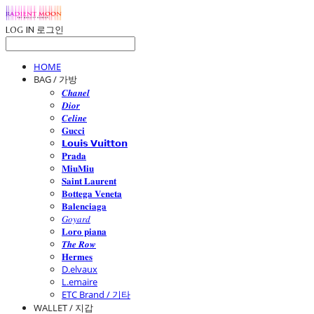
LOG IN
로그인
HOME
BAG / 가방
𝑪𝒉𝒂𝒏𝒆𝒍
𝑫𝒊𝒐𝒓
𝑪𝒆𝒍𝒊𝒏𝒆
𝐆𝐮𝐜𝐜𝐢
𝗟𝗼𝘂𝗶𝘀 𝗩𝘂𝗶𝘁𝘁𝗼𝗻
𝐏𝐫𝐚𝐝𝐚
𝐌𝐢𝐮𝐌𝐢𝐮
𝐒𝐚𝐢𝐧𝐭 𝐋𝐚𝐮𝐫𝐞𝐧𝐭
𝐁𝐨𝐭𝐭𝐞𝐠𝐚 𝐕𝐞𝐧𝐞𝐭𝐚
𝐁𝐚𝐥𝐞𝐧𝐜𝐢𝐚𝐠𝐚
𝐺𝑜𝑦𝑎𝑟𝑑
𝐋𝐨𝐫𝐨 𝐩𝐢𝐚𝐧𝐚
𝑻𝒉𝒆 𝑹𝒐𝒘
𝐇𝐞𝐫𝐦𝐞𝐬
D.elvaux
L.emaire
ETC Brand / 기타
WALLET / 지갑