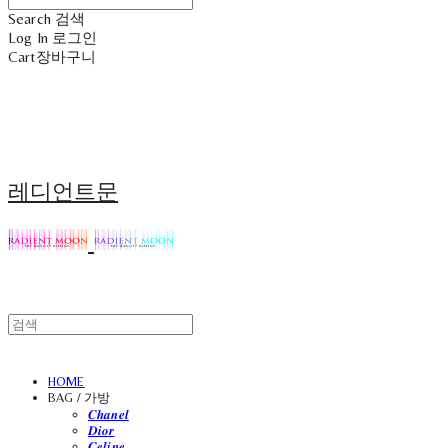
Search
검색
Log In
로그인
Cart
장바구니
레디언트문
HOME
BAG / 가방
𝑪𝒉𝒂𝒏𝒆𝒍
𝑫𝒊𝒐𝒓
𝑪𝒆𝒍𝒊𝒏𝒆