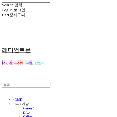
Search
검색
Log In
로그인
Cart
장바구니
레디언트문
HOME
BAG / 가방
𝑪𝒉𝒂𝒏𝒆𝒍
𝑫𝒊𝒐𝒓
𝑪𝒆𝒍𝒊𝒏𝒆