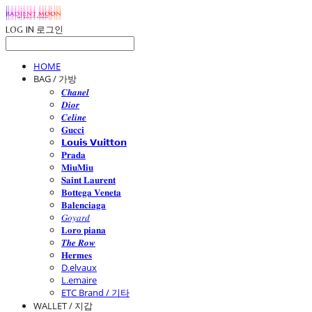
LOG IN
로그인
HOME
BAG / 가방
𝑪𝒉𝒂𝒏𝒆𝒍
𝑫𝒊𝒐𝒓
𝑪𝒆𝒍𝒊𝒏𝒆
𝐆𝐮𝐜𝐜𝐢
𝗟𝗼𝘂𝗶𝘀 𝗩𝘂𝗶𝘁𝘁𝗼𝗻
𝐏𝐫𝐚𝐝𝐚
𝐌𝐢𝐮𝐌𝐢𝐮
𝐒𝐚𝐢𝐧𝐭 𝐋𝐚𝐮𝐫𝐞𝐧𝐭
𝐁𝐨𝐭𝐭𝐞𝐠𝐚 𝐕𝐞𝐧𝐞𝐭𝐚
𝐁𝐚𝐥𝐞𝐧𝐜𝐢𝐚𝐠𝐚
𝐺𝑜𝑦𝑎𝑟𝑑
𝐋𝐨𝐫𝐨 𝐩𝐢𝐚𝐧𝐚
𝑻𝒉𝒆 𝑹𝒐𝒘
𝐇𝐞𝐫𝐦𝐞𝐬
D.elvaux
L.emaire
ETC Brand / 기타
WALLET / 지갑