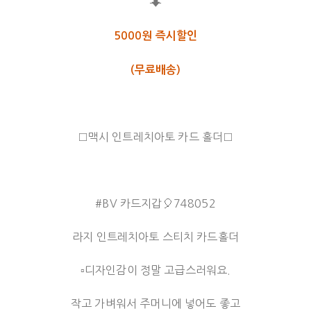
⬇
5000원 즉시할인
(무료배송)
□맥시 인트레치아토 카드 홀더□
#BV 카드지갑🎈748052
라지 인트레치아토 스티치 카드홀더
▫️️️디자인감이 정말 고급스러워요.
작고 가벼워서 주머니에 넣어도 좋고