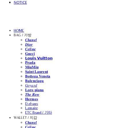
NOTICE
HOME
BAG / 가방
𝑪𝒉𝒂𝒏𝒆𝒍
𝑫𝒊𝒐𝒓
𝑪𝒆𝒍𝒊𝒏𝒆
𝐆𝐮𝐜𝐜𝐢
𝗟𝗼𝘂𝗶𝘀 𝗩𝘂𝗶𝘁𝘁𝗼𝗻
𝐏𝐫𝐚𝐝𝐚
𝐌𝐢𝐮𝐌𝐢𝐮
𝐒𝐚𝐢𝐧𝐭 𝐋𝐚𝐮𝐫𝐞𝐧𝐭
𝐁𝐨𝐭𝐭𝐞𝐠𝐚 𝐕𝐞𝐧𝐞𝐭𝐚
𝐁𝐚𝐥𝐞𝐧𝐜𝐢𝐚𝐠𝐚
𝐺𝑜𝑦𝑎𝑟𝑑
𝐋𝐨𝐫𝐨 𝐩𝐢𝐚𝐧𝐚
𝑻𝒉𝒆 𝑹𝒐𝒘
𝐇𝐞𝐫𝐦𝐞𝐬
D.elvaux
L.emaire
ETC Brand / 기타
WALLET / 지갑
𝑪𝒉𝒂𝒏𝒆𝒍
𝑪𝒆𝒍𝒊𝒏𝒆