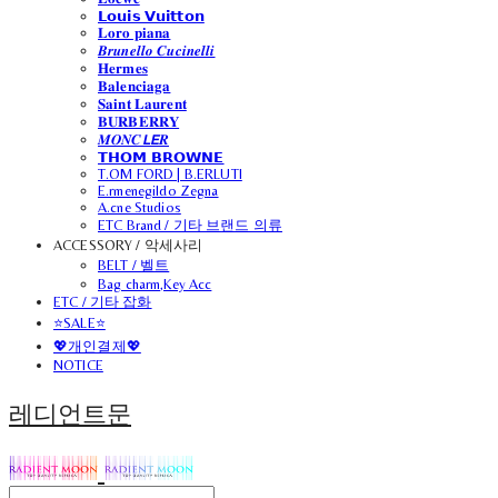
𝗟𝗼𝘂𝗶𝘀 𝗩𝘂𝗶𝘁𝘁𝗼𝗻
𝐋𝐨𝐫𝐨 𝐩𝐢𝐚𝐧𝐚
𝑩𝒓𝒖𝒏𝒆𝒍𝒍𝒐 𝑪𝒖𝒄𝒊𝒏𝒆𝒍𝒍𝒊
𝐇𝐞𝐫𝐦𝐞𝐬
𝐁𝐚𝐥𝐞𝐧𝐜𝐢𝐚𝐠𝐚
𝐒𝐚𝐢𝐧𝐭 𝐋𝐚𝐮𝐫𝐞𝐧𝐭
𝐁𝐔𝐑𝐁𝐄𝐑𝐑𝐘
𝑴𝑶𝑵𝑪𝙇𝙀𝑹
𝗧𝗛𝗢𝗠 𝗕𝗥𝗢𝗪𝗡𝗘
T.OM FORD | B.ERLUTI
E.rmenegildo Zegna
A.cne Studios
ETC Brand / 기타 브랜드 의류
ACCESSORY / 악세사리
BELT / 벨트
Bag charm,Key Acc
ETC / 기타 잡화
⭐SALE⭐
💖개인결제💖
NOTICE
레디언트문