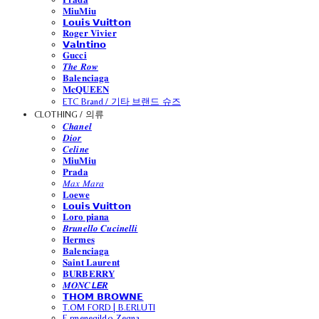
𝐌𝐢𝐮𝐌𝐢𝐮
𝗟𝗼𝘂𝗶𝘀 𝗩𝘂𝗶𝘁𝘁𝗼𝗻
𝐑𝐨𝐠𝐞𝐫 𝐕𝐢𝐯𝐢𝐞𝐫
𝗩𝗮𝗹𝗻𝘁𝗶𝗻𝗼
𝐆𝐮𝐜𝐜𝐢
𝑻𝒉𝒆 𝑹𝒐𝒘
𝐁𝐚𝐥𝐞𝐧𝐜𝐢𝐚𝐠𝐚
𝐌𝐜𝐐𝐔𝐄𝐄𝐍
ETC Brand / 기타 브랜드 슈즈
CLOTHING / 의류
𝑪𝒉𝒂𝒏𝒆𝒍
𝑫𝒊𝒐𝒓
𝑪𝒆𝒍𝒊𝒏𝒆
𝐌𝐢𝐮𝐌𝐢𝐮
𝐏𝐫𝐚𝐝𝐚
𝑀𝑎𝑥 𝑀𝑎𝑟𝑎
𝐋𝐨𝐞𝐰𝐞
𝗟𝗼𝘂𝗶𝘀 𝗩𝘂𝗶𝘁𝘁𝗼𝗻
𝐋𝐨𝐫𝐨 𝐩𝐢𝐚𝐧𝐚
𝑩𝒓𝒖𝒏𝒆𝒍𝒍𝒐 𝑪𝒖𝒄𝒊𝒏𝒆𝒍𝒍𝒊
𝐇𝐞𝐫𝐦𝐞𝐬
𝐁𝐚𝐥𝐞𝐧𝐜𝐢𝐚𝐠𝐚
𝐒𝐚𝐢𝐧𝐭 𝐋𝐚𝐮𝐫𝐞𝐧𝐭
𝐁𝐔𝐑𝐁𝐄𝐑𝐑𝐘
𝑴𝑶𝑵𝑪𝙇𝙀𝑹
𝗧𝗛𝗢𝗠 𝗕𝗥𝗢𝗪𝗡𝗘
T.OM FORD | B.ERLUTI
E.rmenegildo Zegna