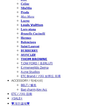
𝑪𝒆𝒍𝒊𝒏𝒆
𝐌𝐢𝐮𝐌𝐢𝐮
𝐏𝐫𝐚𝐝𝐚
𝑀𝑎𝑥 𝑀𝑎𝑟𝑎
𝐋𝐨𝐞𝐰𝐞
𝗟𝗼𝘂𝗶𝘀 𝗩𝘂𝗶𝘁𝘁𝗼𝗻
𝐋𝐨𝐫𝐨 𝐩𝐢𝐚𝐧𝐚
𝑩𝒓𝒖𝒏𝒆𝒍𝒍𝒐 𝑪𝒖𝒄𝒊𝒏𝒆𝒍𝒍𝒊
𝐇𝐞𝐫𝐦𝐞𝐬
𝐁𝐚𝐥𝐞𝐧𝐜𝐢𝐚𝐠𝐚
𝐒𝐚𝐢𝐧𝐭 𝐋𝐚𝐮𝐫𝐞𝐧𝐭
𝐁𝐔𝐑𝐁𝐄𝐑𝐑𝐘
𝑴𝑶𝑵𝑪𝙇𝙀𝑹
𝗧𝗛𝗢𝗠 𝗕𝗥𝗢𝗪𝗡𝗘
T.OM FORD | B.ERLUTI
E.rmenegildo Zegna
A.cne Studios
ETC Brand / 기타 브랜드 의류
ACCESSORY / 악세사리
BELT / 벨트
Bag charm,Key Acc
ETC / 기타 잡화
⭐SALE⭐
💖개인결제💖