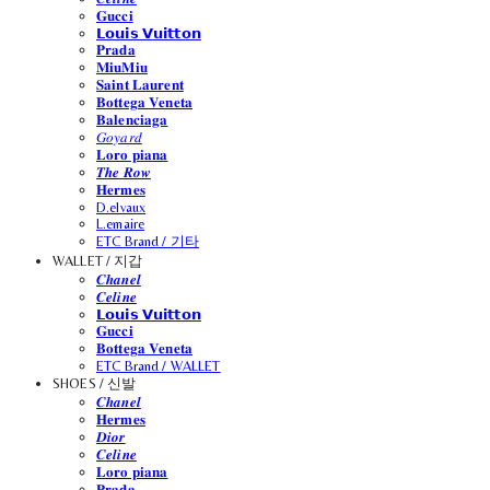
𝐆𝐮𝐜𝐜𝐢
𝗟𝗼𝘂𝗶𝘀 𝗩𝘂𝗶𝘁𝘁𝗼𝗻
𝐏𝐫𝐚𝐝𝐚
𝐌𝐢𝐮𝐌𝐢𝐮
𝐒𝐚𝐢𝐧𝐭 𝐋𝐚𝐮𝐫𝐞𝐧𝐭
𝐁𝐨𝐭𝐭𝐞𝐠𝐚 𝐕𝐞𝐧𝐞𝐭𝐚
𝐁𝐚𝐥𝐞𝐧𝐜𝐢𝐚𝐠𝐚
𝐺𝑜𝑦𝑎𝑟𝑑
𝐋𝐨𝐫𝐨 𝐩𝐢𝐚𝐧𝐚
𝑻𝒉𝒆 𝑹𝒐𝒘
𝐇𝐞𝐫𝐦𝐞𝐬
D.elvaux
L.emaire
ETC Brand / 기타
WALLET / 지갑
𝑪𝒉𝒂𝒏𝒆𝒍
𝑪𝒆𝒍𝒊𝒏𝒆
𝗟𝗼𝘂𝗶𝘀 𝗩𝘂𝗶𝘁𝘁𝗼𝗻
𝐆𝐮𝐜𝐜𝐢
𝐁𝐨𝐭𝐭𝐞𝐠𝐚 𝐕𝐞𝐧𝐞𝐭𝐚
ETC Brand / WALLET
SHOES / 신발
𝑪𝒉𝒂𝒏𝒆𝒍
𝐇𝐞𝐫𝐦𝐞𝐬
𝑫𝒊𝒐𝒓
𝑪𝒆𝒍𝒊𝒏𝒆
𝐋𝐨𝐫𝐨 𝐩𝐢𝐚𝐧𝐚
𝐏𝐫𝐚𝐝𝐚