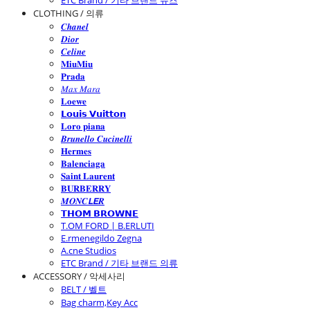
ETC Brand / 기타 브랜드 슈즈
CLOTHING / 의류
𝑪𝒉𝒂𝒏𝒆𝒍
𝑫𝒊𝒐𝒓
𝑪𝒆𝒍𝒊𝒏𝒆
𝐌𝐢𝐮𝐌𝐢𝐮
𝐏𝐫𝐚𝐝𝐚
𝑀𝑎𝑥 𝑀𝑎𝑟𝑎
𝐋𝐨𝐞𝐰𝐞
𝗟𝗼𝘂𝗶𝘀 𝗩𝘂𝗶𝘁𝘁𝗼𝗻
𝐋𝐨𝐫𝐨 𝐩𝐢𝐚𝐧𝐚
𝑩𝒓𝒖𝒏𝒆𝒍𝒍𝒐 𝑪𝒖𝒄𝒊𝒏𝒆𝒍𝒍𝒊
𝐇𝐞𝐫𝐦𝐞𝐬
𝐁𝐚𝐥𝐞𝐧𝐜𝐢𝐚𝐠𝐚
𝐒𝐚𝐢𝐧𝐭 𝐋𝐚𝐮𝐫𝐞𝐧𝐭
𝐁𝐔𝐑𝐁𝐄𝐑𝐑𝐘
𝑴𝑶𝑵𝑪𝙇𝙀𝑹
𝗧𝗛𝗢𝗠 𝗕𝗥𝗢𝗪𝗡𝗘
T.OM FORD | B.ERLUTI
E.rmenegildo Zegna
A.cne Studios
ETC Brand / 기타 브랜드 의류
ACCESSORY / 악세사리
BELT / 벨트
Bag charm,Key Acc