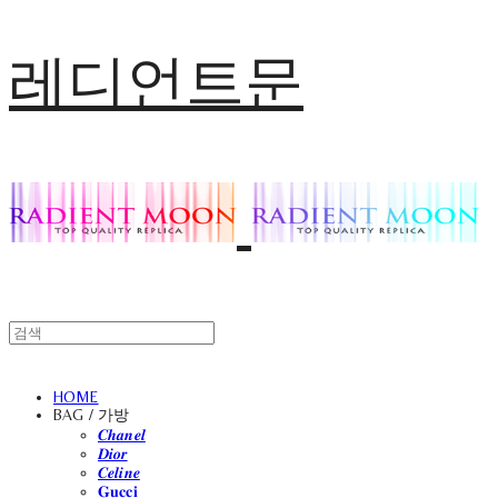
레디언트문
HOME
BAG / 가방
𝑪𝒉𝒂𝒏𝒆𝒍
𝑫𝒊𝒐𝒓
𝑪𝒆𝒍𝒊𝒏𝒆
𝐆𝐮𝐜𝐜𝐢