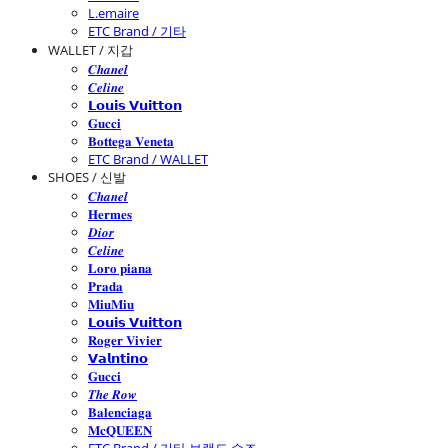
L.emaire
ETC Brand / 기타
WALLET / 지갑
𝑪𝒉𝒂𝒏𝒆𝒍
𝑪𝒆𝒍𝒊𝒏𝒆
𝗟𝗼𝘂𝗶𝘀 𝗩𝘂𝗶𝘁𝘁𝗼𝗻
𝐆𝐮𝐜𝐜𝐢
𝐁𝐨𝐭𝐭𝐞𝐠𝐚 𝐕𝐞𝐧𝐞𝐭𝐚
ETC Brand / WALLET
SHOES / 신발
𝑪𝒉𝒂𝒏𝒆𝒍
𝐇𝐞𝐫𝐦𝐞𝐬
𝑫𝒊𝒐𝒓
𝑪𝒆𝒍𝒊𝒏𝒆
𝐋𝐨𝐫𝐨 𝐩𝐢𝐚𝐧𝐚
𝐏𝐫𝐚𝐝𝐚
𝐌𝐢𝐮𝐌𝐢𝐮
𝗟𝗼𝘂𝗶𝘀 𝗩𝘂𝗶𝘁𝘁𝗼𝗻
𝐑𝐨𝐠𝐞𝐫 𝐕𝐢𝐯𝐢𝐞𝐫
𝗩𝗮𝗹𝗻𝘁𝗶𝗻𝗼
𝐆𝐮𝐜𝐜𝐢
𝑻𝒉𝒆 𝑹𝒐𝒘
𝐁𝐚𝐥𝐞𝐧𝐜𝐢𝐚𝐠𝐚
𝐌𝐜𝐐𝐔𝐄𝐄𝐍