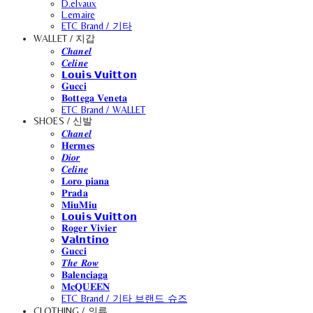
D.elvaux
L.emaire
ETC Brand / 기타
WALLET / 지갑
𝑪𝒉𝒂𝒏𝒆𝒍
𝑪𝒆𝒍𝒊𝒏𝒆
𝗟𝗼𝘂𝗶𝘀 𝗩𝘂𝗶𝘁𝘁𝗼𝗻
𝐆𝐮𝐜𝐜𝐢
𝐁𝐨𝐭𝐭𝐞𝐠𝐚 𝐕𝐞𝐧𝐞𝐭𝐚
ETC Brand / WALLET
SHOES / 신발
𝑪𝒉𝒂𝒏𝒆𝒍
𝐇𝐞𝐫𝐦𝐞𝐬
𝑫𝒊𝒐𝒓
𝑪𝒆𝒍𝒊𝒏𝒆
𝐋𝐨𝐫𝐨 𝐩𝐢𝐚𝐧𝐚
𝐏𝐫𝐚𝐝𝐚
𝐌𝐢𝐮𝐌𝐢𝐮
𝗟𝗼𝘂𝗶𝘀 𝗩𝘂𝗶𝘁𝘁𝗼𝗻
𝐑𝐨𝐠𝐞𝐫 𝐕𝐢𝐯𝐢𝐞𝐫
𝗩𝗮𝗹𝗻𝘁𝗶𝗻𝗼
𝐆𝐮𝐜𝐜𝐢
𝑻𝒉𝒆 𝑹𝒐𝒘
𝐁𝐚𝐥𝐞𝐧𝐜𝐢𝐚𝐠𝐚
𝐌𝐜𝐐𝐔𝐄𝐄𝐍
ETC Brand / 기타 브랜드 슈즈
CLOTHING / 의류