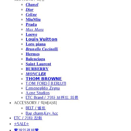
𝑪𝒉𝒂𝒏𝒆𝒍
𝑫𝒊𝒐𝒓
𝑪𝒆𝒍𝒊𝒏𝒆
𝐌𝐢𝐮𝐌𝐢𝐮
𝐏𝐫𝐚𝐝𝐚
𝑀𝑎𝑥 𝑀𝑎𝑟𝑎
𝐋𝐨𝐞𝐰𝐞
𝗟𝗼𝘂𝗶𝘀 𝗩𝘂𝗶𝘁𝘁𝗼𝗻
𝐋𝐨𝐫𝐨 𝐩𝐢𝐚𝐧𝐚
𝑩𝒓𝒖𝒏𝒆𝒍𝒍𝒐 𝑪𝒖𝒄𝒊𝒏𝒆𝒍𝒍𝒊
𝐇𝐞𝐫𝐦𝐞𝐬
𝐁𝐚𝐥𝐞𝐧𝐜𝐢𝐚𝐠𝐚
𝐒𝐚𝐢𝐧𝐭 𝐋𝐚𝐮𝐫𝐞𝐧𝐭
𝐁𝐔𝐑𝐁𝐄𝐑𝐑𝐘
𝑴𝑶𝑵𝑪𝙇𝙀𝑹
𝗧𝗛𝗢𝗠 𝗕𝗥𝗢𝗪𝗡𝗘
T.OM FORD | B.ERLUTI
E.rmenegildo Zegna
A.cne Studios
ETC Brand / 기타 브랜드 의류
ACCESSORY / 악세사리
BELT / 벨트
Bag charm,Key Acc
ETC / 기타 잡화
⭐SALE⭐
💖개인결제💖