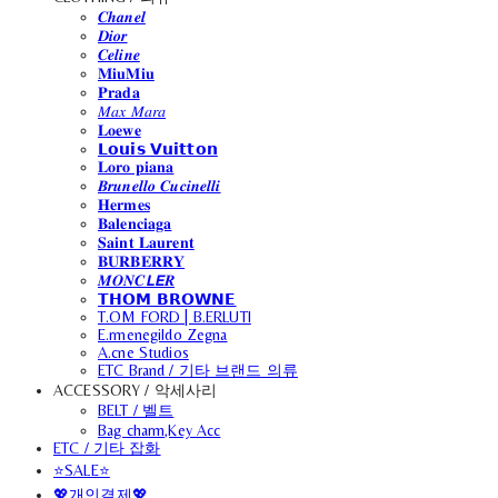
𝑪𝒉𝒂𝒏𝒆𝒍
𝑫𝒊𝒐𝒓
𝑪𝒆𝒍𝒊𝒏𝒆
𝐌𝐢𝐮𝐌𝐢𝐮
𝐏𝐫𝐚𝐝𝐚
𝑀𝑎𝑥 𝑀𝑎𝑟𝑎
𝐋𝐨𝐞𝐰𝐞
𝗟𝗼𝘂𝗶𝘀 𝗩𝘂𝗶𝘁𝘁𝗼𝗻
𝐋𝐨𝐫𝐨 𝐩𝐢𝐚𝐧𝐚
𝑩𝒓𝒖𝒏𝒆𝒍𝒍𝒐 𝑪𝒖𝒄𝒊𝒏𝒆𝒍𝒍𝒊
𝐇𝐞𝐫𝐦𝐞𝐬
𝐁𝐚𝐥𝐞𝐧𝐜𝐢𝐚𝐠𝐚
𝐒𝐚𝐢𝐧𝐭 𝐋𝐚𝐮𝐫𝐞𝐧𝐭
𝐁𝐔𝐑𝐁𝐄𝐑𝐑𝐘
𝑴𝑶𝑵𝑪𝙇𝙀𝑹
𝗧𝗛𝗢𝗠 𝗕𝗥𝗢𝗪𝗡𝗘
T.OM FORD | B.ERLUTI
E.rmenegildo Zegna
A.cne Studios
ETC Brand / 기타 브랜드 의류
ACCESSORY / 악세사리
BELT / 벨트
Bag charm,Key Acc
ETC / 기타 잡화
⭐SALE⭐
💖개인결제💖