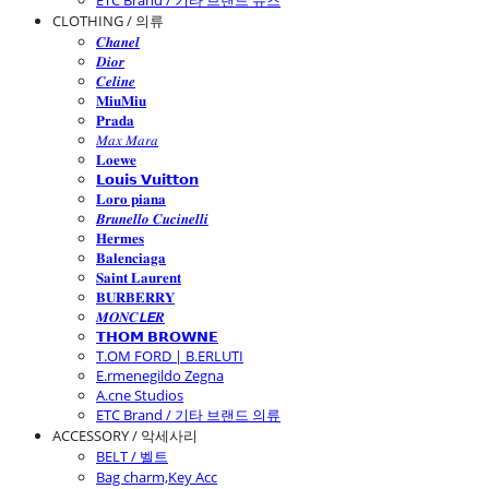
ETC Brand / 기타 브랜드 슈즈
CLOTHING / 의류
𝑪𝒉𝒂𝒏𝒆𝒍
𝑫𝒊𝒐𝒓
𝑪𝒆𝒍𝒊𝒏𝒆
𝐌𝐢𝐮𝐌𝐢𝐮
𝐏𝐫𝐚𝐝𝐚
𝑀𝑎𝑥 𝑀𝑎𝑟𝑎
𝐋𝐨𝐞𝐰𝐞
𝗟𝗼𝘂𝗶𝘀 𝗩𝘂𝗶𝘁𝘁𝗼𝗻
𝐋𝐨𝐫𝐨 𝐩𝐢𝐚𝐧𝐚
𝑩𝒓𝒖𝒏𝒆𝒍𝒍𝒐 𝑪𝒖𝒄𝒊𝒏𝒆𝒍𝒍𝒊
𝐇𝐞𝐫𝐦𝐞𝐬
𝐁𝐚𝐥𝐞𝐧𝐜𝐢𝐚𝐠𝐚
𝐒𝐚𝐢𝐧𝐭 𝐋𝐚𝐮𝐫𝐞𝐧𝐭
𝐁𝐔𝐑𝐁𝐄𝐑𝐑𝐘
𝑴𝑶𝑵𝑪𝙇𝙀𝑹
𝗧𝗛𝗢𝗠 𝗕𝗥𝗢𝗪𝗡𝗘
T.OM FORD | B.ERLUTI
E.rmenegildo Zegna
A.cne Studios
ETC Brand / 기타 브랜드 의류
ACCESSORY / 악세사리
BELT / 벨트
Bag charm,Key Acc