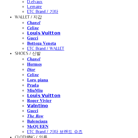
D.elvaux
L.emaire
ETC Brand / 기타
WALLET / 지갑
𝑪𝒉𝒂𝒏𝒆𝒍
𝑪𝒆𝒍𝒊𝒏𝒆
𝗟𝗼𝘂𝗶𝘀 𝗩𝘂𝗶𝘁𝘁𝗼𝗻
𝐆𝐮𝐜𝐜𝐢
𝐁𝐨𝐭𝐭𝐞𝐠𝐚 𝐕𝐞𝐧𝐞𝐭𝐚
ETC Brand / WALLET
SHOES / 신발
𝑪𝒉𝒂𝒏𝒆𝒍
𝐇𝐞𝐫𝐦𝐞𝐬
𝑫𝒊𝒐𝒓
𝑪𝒆𝒍𝒊𝒏𝒆
𝐋𝐨𝐫𝐨 𝐩𝐢𝐚𝐧𝐚
𝐏𝐫𝐚𝐝𝐚
𝐌𝐢𝐮𝐌𝐢𝐮
𝗟𝗼𝘂𝗶𝘀 𝗩𝘂𝗶𝘁𝘁𝗼𝗻
𝐑𝐨𝐠𝐞𝐫 𝐕𝐢𝐯𝐢𝐞𝐫
𝗩𝗮𝗹𝗻𝘁𝗶𝗻𝗼
𝐆𝐮𝐜𝐜𝐢
𝑻𝒉𝒆 𝑹𝒐𝒘
𝐁𝐚𝐥𝐞𝐧𝐜𝐢𝐚𝐠𝐚
𝐌𝐜𝐐𝐔𝐄𝐄𝐍
ETC Brand / 기타 브랜드 슈즈
CLOTHING / 의류