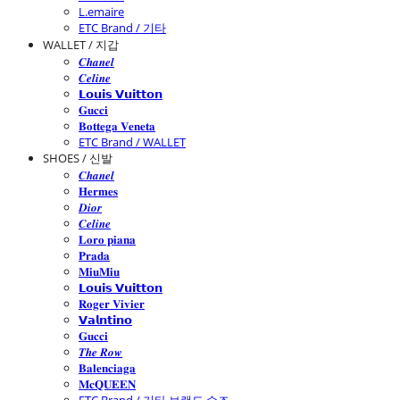
L.emaire
ETC Brand / 기타
WALLET / 지갑
𝑪𝒉𝒂𝒏𝒆𝒍
𝑪𝒆𝒍𝒊𝒏𝒆
𝗟𝗼𝘂𝗶𝘀 𝗩𝘂𝗶𝘁𝘁𝗼𝗻
𝐆𝐮𝐜𝐜𝐢
𝐁𝐨𝐭𝐭𝐞𝐠𝐚 𝐕𝐞𝐧𝐞𝐭𝐚
ETC Brand / WALLET
SHOES / 신발
𝑪𝒉𝒂𝒏𝒆𝒍
𝐇𝐞𝐫𝐦𝐞𝐬
𝑫𝒊𝒐𝒓
𝑪𝒆𝒍𝒊𝒏𝒆
𝐋𝐨𝐫𝐨 𝐩𝐢𝐚𝐧𝐚
𝐏𝐫𝐚𝐝𝐚
𝐌𝐢𝐮𝐌𝐢𝐮
𝗟𝗼𝘂𝗶𝘀 𝗩𝘂𝗶𝘁𝘁𝗼𝗻
𝐑𝐨𝐠𝐞𝐫 𝐕𝐢𝐯𝐢𝐞𝐫
𝗩𝗮𝗹𝗻𝘁𝗶𝗻𝗼
𝐆𝐮𝐜𝐜𝐢
𝑻𝒉𝒆 𝑹𝒐𝒘
𝐁𝐚𝐥𝐞𝐧𝐜𝐢𝐚𝐠𝐚
𝐌𝐜𝐐𝐔𝐄𝐄𝐍