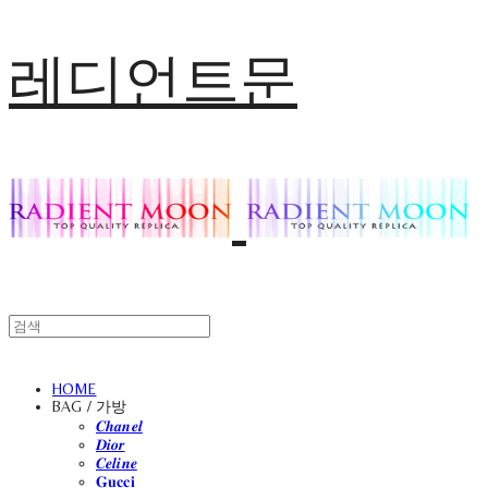
레디언트문
HOME
BAG / 가방
𝑪𝒉𝒂𝒏𝒆𝒍
𝑫𝒊𝒐𝒓
𝑪𝒆𝒍𝒊𝒏𝒆
𝐆𝐮𝐜𝐜𝐢