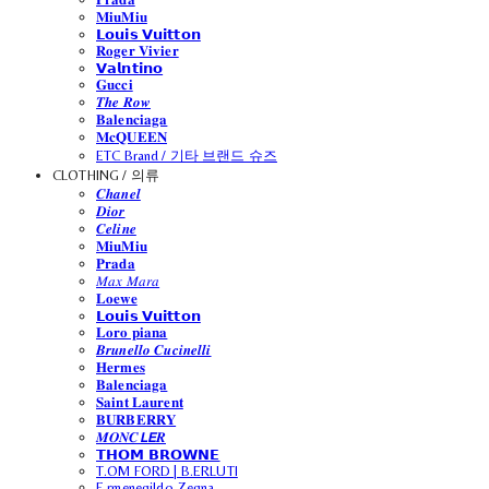
𝐌𝐢𝐮𝐌𝐢𝐮
𝗟𝗼𝘂𝗶𝘀 𝗩𝘂𝗶𝘁𝘁𝗼𝗻
𝐑𝐨𝐠𝐞𝐫 𝐕𝐢𝐯𝐢𝐞𝐫
𝗩𝗮𝗹𝗻𝘁𝗶𝗻𝗼
𝐆𝐮𝐜𝐜𝐢
𝑻𝒉𝒆 𝑹𝒐𝒘
𝐁𝐚𝐥𝐞𝐧𝐜𝐢𝐚𝐠𝐚
𝐌𝐜𝐐𝐔𝐄𝐄𝐍
ETC Brand / 기타 브랜드 슈즈
CLOTHING / 의류
𝑪𝒉𝒂𝒏𝒆𝒍
𝑫𝒊𝒐𝒓
𝑪𝒆𝒍𝒊𝒏𝒆
𝐌𝐢𝐮𝐌𝐢𝐮
𝐏𝐫𝐚𝐝𝐚
𝑀𝑎𝑥 𝑀𝑎𝑟𝑎
𝐋𝐨𝐞𝐰𝐞
𝗟𝗼𝘂𝗶𝘀 𝗩𝘂𝗶𝘁𝘁𝗼𝗻
𝐋𝐨𝐫𝐨 𝐩𝐢𝐚𝐧𝐚
𝑩𝒓𝒖𝒏𝒆𝒍𝒍𝒐 𝑪𝒖𝒄𝒊𝒏𝒆𝒍𝒍𝒊
𝐇𝐞𝐫𝐦𝐞𝐬
𝐁𝐚𝐥𝐞𝐧𝐜𝐢𝐚𝐠𝐚
𝐒𝐚𝐢𝐧𝐭 𝐋𝐚𝐮𝐫𝐞𝐧𝐭
𝐁𝐔𝐑𝐁𝐄𝐑𝐑𝐘
𝑴𝑶𝑵𝑪𝙇𝙀𝑹
𝗧𝗛𝗢𝗠 𝗕𝗥𝗢𝗪𝗡𝗘
T.OM FORD | B.ERLUTI
E.rmenegildo Zegna