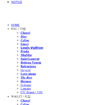
NOTICE
HOME
BAG / 가방
𝑪𝒉𝒂𝒏𝒆𝒍
𝑫𝒊𝒐𝒓
𝑪𝒆𝒍𝒊𝒏𝒆
𝐆𝐮𝐜𝐜𝐢
𝗟𝗼𝘂𝗶𝘀 𝗩𝘂𝗶𝘁𝘁𝗼𝗻
𝐏𝐫𝐚𝐝𝐚
𝐌𝐢𝐮𝐌𝐢𝐮
𝐒𝐚𝐢𝐧𝐭 𝐋𝐚𝐮𝐫𝐞𝐧𝐭
𝐁𝐨𝐭𝐭𝐞𝐠𝐚 𝐕𝐞𝐧𝐞𝐭𝐚
𝐁𝐚𝐥𝐞𝐧𝐜𝐢𝐚𝐠𝐚
𝐺𝑜𝑦𝑎𝑟𝑑
𝐋𝐨𝐫𝐨 𝐩𝐢𝐚𝐧𝐚
𝑻𝒉𝒆 𝑹𝒐𝒘
𝐇𝐞𝐫𝐦𝐞𝐬
D.elvaux
L.emaire
ETC Brand / 기타
WALLET / 지갑
𝑪𝒉𝒂𝒏𝒆𝒍
𝑪𝒆𝒍𝒊𝒏𝒆