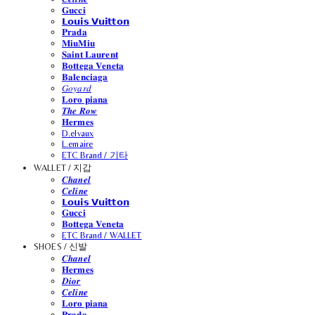
𝐆𝐮𝐜𝐜𝐢
𝗟𝗼𝘂𝗶𝘀 𝗩𝘂𝗶𝘁𝘁𝗼𝗻
𝐏𝐫𝐚𝐝𝐚
𝐌𝐢𝐮𝐌𝐢𝐮
𝐒𝐚𝐢𝐧𝐭 𝐋𝐚𝐮𝐫𝐞𝐧𝐭
𝐁𝐨𝐭𝐭𝐞𝐠𝐚 𝐕𝐞𝐧𝐞𝐭𝐚
𝐁𝐚𝐥𝐞𝐧𝐜𝐢𝐚𝐠𝐚
𝐺𝑜𝑦𝑎𝑟𝑑
𝐋𝐨𝐫𝐨 𝐩𝐢𝐚𝐧𝐚
𝑻𝒉𝒆 𝑹𝒐𝒘
𝐇𝐞𝐫𝐦𝐞𝐬
D.elvaux
L.emaire
ETC Brand / 기타
WALLET / 지갑
𝑪𝒉𝒂𝒏𝒆𝒍
𝑪𝒆𝒍𝒊𝒏𝒆
𝗟𝗼𝘂𝗶𝘀 𝗩𝘂𝗶𝘁𝘁𝗼𝗻
𝐆𝐮𝐜𝐜𝐢
𝐁𝐨𝐭𝐭𝐞𝐠𝐚 𝐕𝐞𝐧𝐞𝐭𝐚
ETC Brand / WALLET
SHOES / 신발
𝑪𝒉𝒂𝒏𝒆𝒍
𝐇𝐞𝐫𝐦𝐞𝐬
𝑫𝒊𝒐𝒓
𝑪𝒆𝒍𝒊𝒏𝒆
𝐋𝐨𝐫𝐨 𝐩𝐢𝐚𝐧𝐚
𝐏𝐫𝐚𝐝𝐚