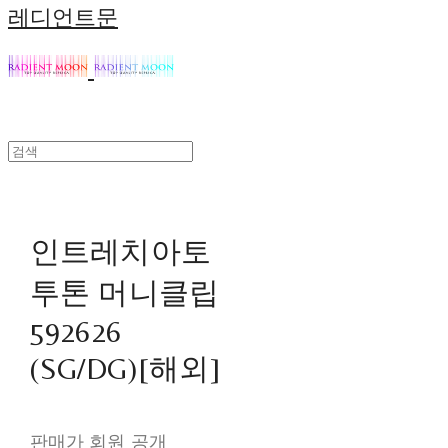
레디언트문
인트레치아토
투톤 머니클립
592626
(SG/DG)[해외]
판매가 회원 공개