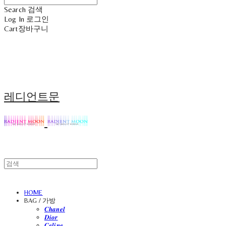
Search
검색
Log In
로그인
Cart
장바구니
레디언트문
HOME
BAG / 가방
𝑪𝒉𝒂𝒏𝒆𝒍
𝑫𝒊𝒐𝒓
𝑪𝒆𝒍𝒊𝒏𝒆