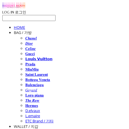
LOG IN
로그인
HOME
BAG / 가방
𝑪𝒉𝒂𝒏𝒆𝒍
𝑫𝒊𝒐𝒓
𝑪𝒆𝒍𝒊𝒏𝒆
𝐆𝐮𝐜𝐜𝐢
𝗟𝗼𝘂𝗶𝘀 𝗩𝘂𝗶𝘁𝘁𝗼𝗻
𝐏𝐫𝐚𝐝𝐚
𝐌𝐢𝐮𝐌𝐢𝐮
𝐒𝐚𝐢𝐧𝐭 𝐋𝐚𝐮𝐫𝐞𝐧𝐭
𝐁𝐨𝐭𝐭𝐞𝐠𝐚 𝐕𝐞𝐧𝐞𝐭𝐚
𝐁𝐚𝐥𝐞𝐧𝐜𝐢𝐚𝐠𝐚
𝐺𝑜𝑦𝑎𝑟𝑑
𝐋𝐨𝐫𝐨 𝐩𝐢𝐚𝐧𝐚
𝑻𝒉𝒆 𝑹𝒐𝒘
𝐇𝐞𝐫𝐦𝐞𝐬
D.elvaux
L.emaire
ETC Brand / 기타
WALLET / 지갑