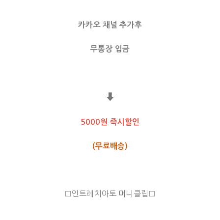
카카오 채널 추가후
무통장 입금
⬇
5000원 즉시할인
(무료배송)
□인트레치아토 머니클립□