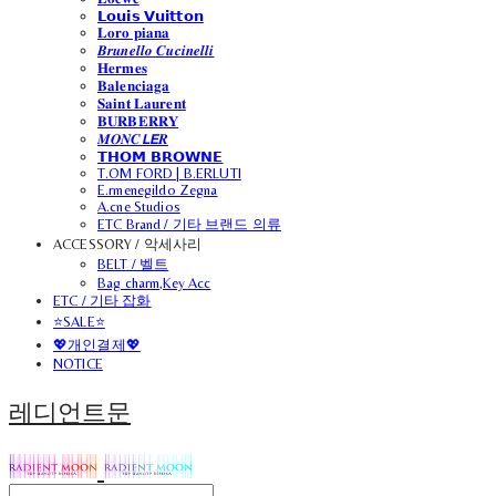
𝗟𝗼𝘂𝗶𝘀 𝗩𝘂𝗶𝘁𝘁𝗼𝗻
𝐋𝐨𝐫𝐨 𝐩𝐢𝐚𝐧𝐚
𝑩𝒓𝒖𝒏𝒆𝒍𝒍𝒐 𝑪𝒖𝒄𝒊𝒏𝒆𝒍𝒍𝒊
𝐇𝐞𝐫𝐦𝐞𝐬
𝐁𝐚𝐥𝐞𝐧𝐜𝐢𝐚𝐠𝐚
𝐒𝐚𝐢𝐧𝐭 𝐋𝐚𝐮𝐫𝐞𝐧𝐭
𝐁𝐔𝐑𝐁𝐄𝐑𝐑𝐘
𝑴𝑶𝑵𝑪𝙇𝙀𝑹
𝗧𝗛𝗢𝗠 𝗕𝗥𝗢𝗪𝗡𝗘
T.OM FORD | B.ERLUTI
E.rmenegildo Zegna
A.cne Studios
ETC Brand / 기타 브랜드 의류
ACCESSORY / 악세사리
BELT / 벨트
Bag charm,Key Acc
ETC / 기타 잡화
⭐SALE⭐
💖개인결제💖
NOTICE
레디언트문