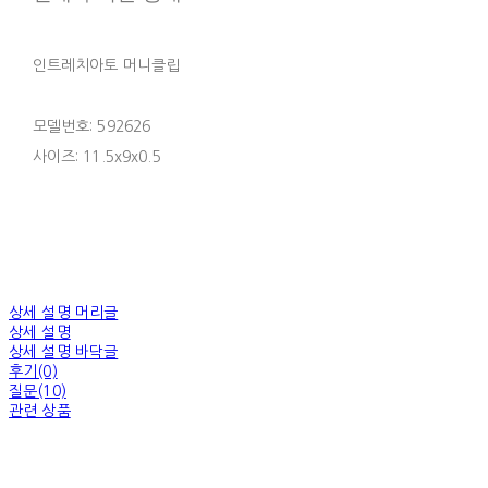
인트레치아토 머니클립
모델번호: 592626
사이즈: 11.5x9x0.5
상세 설명 머리글
상세 설명
상세 설명 바닥글
후기(0)
질문(10)
관련 상품