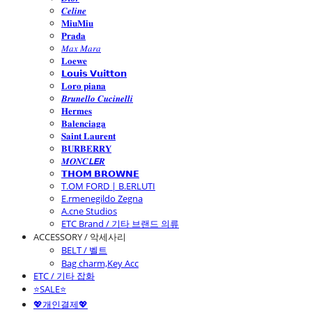
𝑪𝒆𝒍𝒊𝒏𝒆
𝐌𝐢𝐮𝐌𝐢𝐮
𝐏𝐫𝐚𝐝𝐚
𝑀𝑎𝑥 𝑀𝑎𝑟𝑎
𝐋𝐨𝐞𝐰𝐞
𝗟𝗼𝘂𝗶𝘀 𝗩𝘂𝗶𝘁𝘁𝗼𝗻
𝐋𝐨𝐫𝐨 𝐩𝐢𝐚𝐧𝐚
𝑩𝒓𝒖𝒏𝒆𝒍𝒍𝒐 𝑪𝒖𝒄𝒊𝒏𝒆𝒍𝒍𝒊
𝐇𝐞𝐫𝐦𝐞𝐬
𝐁𝐚𝐥𝐞𝐧𝐜𝐢𝐚𝐠𝐚
𝐒𝐚𝐢𝐧𝐭 𝐋𝐚𝐮𝐫𝐞𝐧𝐭
𝐁𝐔𝐑𝐁𝐄𝐑𝐑𝐘
𝑴𝑶𝑵𝑪𝙇𝙀𝑹
𝗧𝗛𝗢𝗠 𝗕𝗥𝗢𝗪𝗡𝗘
T.OM FORD | B.ERLUTI
E.rmenegildo Zegna
A.cne Studios
ETC Brand / 기타 브랜드 의류
ACCESSORY / 악세사리
BELT / 벨트
Bag charm,Key Acc
ETC / 기타 잡화
⭐SALE⭐
💖개인결제💖