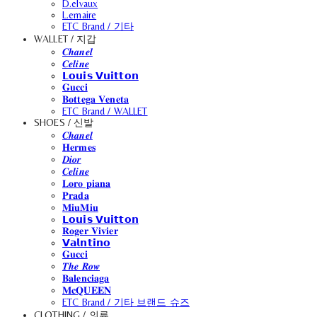
D.elvaux
L.emaire
ETC Brand / 기타
WALLET / 지갑
𝑪𝒉𝒂𝒏𝒆𝒍
𝑪𝒆𝒍𝒊𝒏𝒆
𝗟𝗼𝘂𝗶𝘀 𝗩𝘂𝗶𝘁𝘁𝗼𝗻
𝐆𝐮𝐜𝐜𝐢
𝐁𝐨𝐭𝐭𝐞𝐠𝐚 𝐕𝐞𝐧𝐞𝐭𝐚
ETC Brand / WALLET
SHOES / 신발
𝑪𝒉𝒂𝒏𝒆𝒍
𝐇𝐞𝐫𝐦𝐞𝐬
𝑫𝒊𝒐𝒓
𝑪𝒆𝒍𝒊𝒏𝒆
𝐋𝐨𝐫𝐨 𝐩𝐢𝐚𝐧𝐚
𝐏𝐫𝐚𝐝𝐚
𝐌𝐢𝐮𝐌𝐢𝐮
𝗟𝗼𝘂𝗶𝘀 𝗩𝘂𝗶𝘁𝘁𝗼𝗻
𝐑𝐨𝐠𝐞𝐫 𝐕𝐢𝐯𝐢𝐞𝐫
𝗩𝗮𝗹𝗻𝘁𝗶𝗻𝗼
𝐆𝐮𝐜𝐜𝐢
𝑻𝒉𝒆 𝑹𝒐𝒘
𝐁𝐚𝐥𝐞𝐧𝐜𝐢𝐚𝐠𝐚
𝐌𝐜𝐐𝐔𝐄𝐄𝐍
ETC Brand / 기타 브랜드 슈즈
CLOTHING / 의류