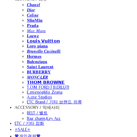
𝑪𝒉𝒂𝒏𝒆𝒍
𝑫𝒊𝒐𝒓
𝑪𝒆𝒍𝒊𝒏𝒆
𝐌𝐢𝐮𝐌𝐢𝐮
𝐏𝐫𝐚𝐝𝐚
𝑀𝑎𝑥 𝑀𝑎𝑟𝑎
𝐋𝐨𝐞𝐰𝐞
𝗟𝗼𝘂𝗶𝘀 𝗩𝘂𝗶𝘁𝘁𝗼𝗻
𝐋𝐨𝐫𝐨 𝐩𝐢𝐚𝐧𝐚
𝑩𝒓𝒖𝒏𝒆𝒍𝒍𝒐 𝑪𝒖𝒄𝒊𝒏𝒆𝒍𝒍𝒊
𝐇𝐞𝐫𝐦𝐞𝐬
𝐁𝐚𝐥𝐞𝐧𝐜𝐢𝐚𝐠𝐚
𝐒𝐚𝐢𝐧𝐭 𝐋𝐚𝐮𝐫𝐞𝐧𝐭
𝐁𝐔𝐑𝐁𝐄𝐑𝐑𝐘
𝑴𝑶𝑵𝑪𝙇𝙀𝑹
𝗧𝗛𝗢𝗠 𝗕𝗥𝗢𝗪𝗡𝗘
T.OM FORD | B.ERLUTI
E.rmenegildo Zegna
A.cne Studios
ETC Brand / 기타 브랜드 의류
ACCESSORY / 악세사리
BELT / 벨트
Bag charm,Key Acc
ETC / 기타 잡화
⭐SALE⭐
💖개인결제💖