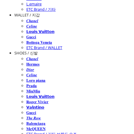
L.emaire
ETC Brand / 기타
WALLET / 지갑
𝑪𝒉𝒂𝒏𝒆𝒍
𝑪𝒆𝒍𝒊𝒏𝒆
𝗟𝗼𝘂𝗶𝘀 𝗩𝘂𝗶𝘁𝘁𝗼𝗻
𝐆𝐮𝐜𝐜𝐢
𝐁𝐨𝐭𝐭𝐞𝐠𝐚 𝐕𝐞𝐧𝐞𝐭𝐚
ETC Brand / WALLET
SHOES / 신발
𝑪𝒉𝒂𝒏𝒆𝒍
𝐇𝐞𝐫𝐦𝐞𝐬
𝑫𝒊𝒐𝒓
𝑪𝒆𝒍𝒊𝒏𝒆
𝐋𝐨𝐫𝐨 𝐩𝐢𝐚𝐧𝐚
𝐏𝐫𝐚𝐝𝐚
𝐌𝐢𝐮𝐌𝐢𝐮
𝗟𝗼𝘂𝗶𝘀 𝗩𝘂𝗶𝘁𝘁𝗼𝗻
𝐑𝐨𝐠𝐞𝐫 𝐕𝐢𝐯𝐢𝐞𝐫
𝗩𝗮𝗹𝗻𝘁𝗶𝗻𝗼
𝐆𝐮𝐜𝐜𝐢
𝑻𝒉𝒆 𝑹𝒐𝒘
𝐁𝐚𝐥𝐞𝐧𝐜𝐢𝐚𝐠𝐚
𝐌𝐜𝐐𝐔𝐄𝐄𝐍