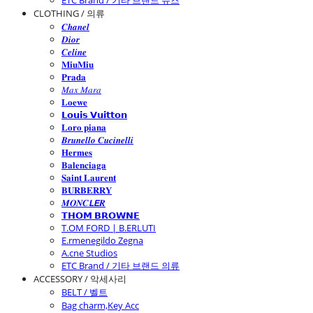
ETC Brand / 기타 브랜드 슈즈
CLOTHING / 의류
𝑪𝒉𝒂𝒏𝒆𝒍
𝑫𝒊𝒐𝒓
𝑪𝒆𝒍𝒊𝒏𝒆
𝐌𝐢𝐮𝐌𝐢𝐮
𝐏𝐫𝐚𝐝𝐚
𝑀𝑎𝑥 𝑀𝑎𝑟𝑎
𝐋𝐨𝐞𝐰𝐞
𝗟𝗼𝘂𝗶𝘀 𝗩𝘂𝗶𝘁𝘁𝗼𝗻
𝐋𝐨𝐫𝐨 𝐩𝐢𝐚𝐧𝐚
𝑩𝒓𝒖𝒏𝒆𝒍𝒍𝒐 𝑪𝒖𝒄𝒊𝒏𝒆𝒍𝒍𝒊
𝐇𝐞𝐫𝐦𝐞𝐬
𝐁𝐚𝐥𝐞𝐧𝐜𝐢𝐚𝐠𝐚
𝐒𝐚𝐢𝐧𝐭 𝐋𝐚𝐮𝐫𝐞𝐧𝐭
𝐁𝐔𝐑𝐁𝐄𝐑𝐑𝐘
𝑴𝑶𝑵𝑪𝙇𝙀𝑹
𝗧𝗛𝗢𝗠 𝗕𝗥𝗢𝗪𝗡𝗘
T.OM FORD | B.ERLUTI
E.rmenegildo Zegna
A.cne Studios
ETC Brand / 기타 브랜드 의류
ACCESSORY / 악세사리
BELT / 벨트
Bag charm,Key Acc