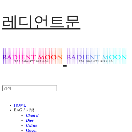
레디언트문
HOME
BAG / 가방
𝑪𝒉𝒂𝒏𝒆𝒍
𝑫𝒊𝒐𝒓
𝑪𝒆𝒍𝒊𝒏𝒆
𝐆𝐮𝐜𝐜𝐢