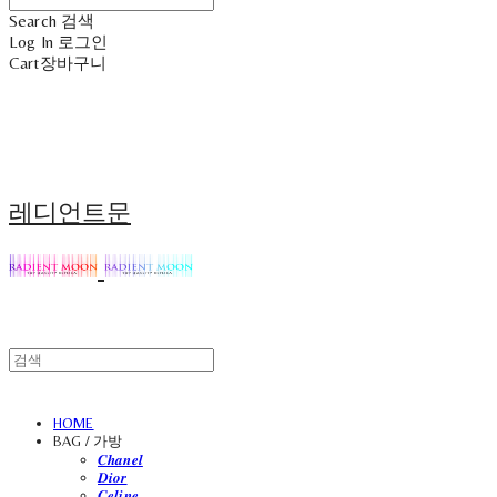
Search
검색
Log In
로그인
Cart
장바구니
레디언트문
HOME
BAG / 가방
𝑪𝒉𝒂𝒏𝒆𝒍
𝑫𝒊𝒐𝒓
𝑪𝒆𝒍𝒊𝒏𝒆