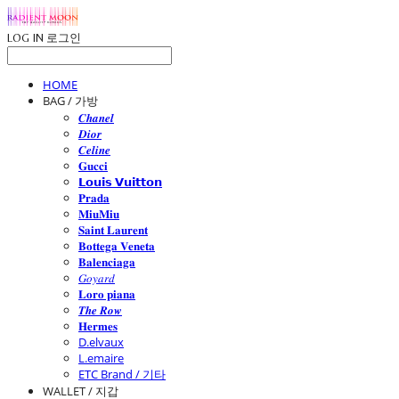
LOG IN
로그인
HOME
BAG / 가방
𝑪𝒉𝒂𝒏𝒆𝒍
𝑫𝒊𝒐𝒓
𝑪𝒆𝒍𝒊𝒏𝒆
𝐆𝐮𝐜𝐜𝐢
𝗟𝗼𝘂𝗶𝘀 𝗩𝘂𝗶𝘁𝘁𝗼𝗻
𝐏𝐫𝐚𝐝𝐚
𝐌𝐢𝐮𝐌𝐢𝐮
𝐒𝐚𝐢𝐧𝐭 𝐋𝐚𝐮𝐫𝐞𝐧𝐭
𝐁𝐨𝐭𝐭𝐞𝐠𝐚 𝐕𝐞𝐧𝐞𝐭𝐚
𝐁𝐚𝐥𝐞𝐧𝐜𝐢𝐚𝐠𝐚
𝐺𝑜𝑦𝑎𝑟𝑑
𝐋𝐨𝐫𝐨 𝐩𝐢𝐚𝐧𝐚
𝑻𝒉𝒆 𝑹𝒐𝒘
𝐇𝐞𝐫𝐦𝐞𝐬
D.elvaux
L.emaire
ETC Brand / 기타
WALLET / 지갑