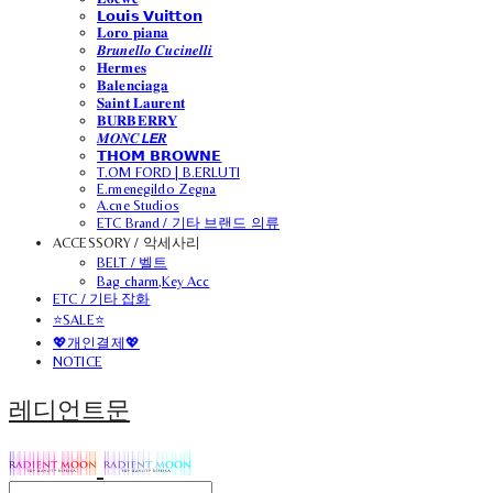
𝗟𝗼𝘂𝗶𝘀 𝗩𝘂𝗶𝘁𝘁𝗼𝗻
𝐋𝐨𝐫𝐨 𝐩𝐢𝐚𝐧𝐚
𝑩𝒓𝒖𝒏𝒆𝒍𝒍𝒐 𝑪𝒖𝒄𝒊𝒏𝒆𝒍𝒍𝒊
𝐇𝐞𝐫𝐦𝐞𝐬
𝐁𝐚𝐥𝐞𝐧𝐜𝐢𝐚𝐠𝐚
𝐒𝐚𝐢𝐧𝐭 𝐋𝐚𝐮𝐫𝐞𝐧𝐭
𝐁𝐔𝐑𝐁𝐄𝐑𝐑𝐘
𝑴𝑶𝑵𝑪𝙇𝙀𝑹
𝗧𝗛𝗢𝗠 𝗕𝗥𝗢𝗪𝗡𝗘
T.OM FORD | B.ERLUTI
E.rmenegildo Zegna
A.cne Studios
ETC Brand / 기타 브랜드 의류
ACCESSORY / 악세사리
BELT / 벨트
Bag charm,Key Acc
ETC / 기타 잡화
⭐SALE⭐
💖개인결제💖
NOTICE
레디언트문