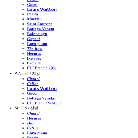
𝐆𝐮𝐜𝐜𝐢
𝗟𝗼𝘂𝗶𝘀 𝗩𝘂𝗶𝘁𝘁𝗼𝗻
𝐏𝐫𝐚𝐝𝐚
𝐌𝐢𝐮𝐌𝐢𝐮
𝐒𝐚𝐢𝐧𝐭 𝐋𝐚𝐮𝐫𝐞𝐧𝐭
𝐁𝐨𝐭𝐭𝐞𝐠𝐚 𝐕𝐞𝐧𝐞𝐭𝐚
𝐁𝐚𝐥𝐞𝐧𝐜𝐢𝐚𝐠𝐚
𝐺𝑜𝑦𝑎𝑟𝑑
𝐋𝐨𝐫𝐨 𝐩𝐢𝐚𝐧𝐚
𝑻𝒉𝒆 𝑹𝒐𝒘
𝐇𝐞𝐫𝐦𝐞𝐬
D.elvaux
L.emaire
ETC Brand / 기타
WALLET / 지갑
𝑪𝒉𝒂𝒏𝒆𝒍
𝑪𝒆𝒍𝒊𝒏𝒆
𝗟𝗼𝘂𝗶𝘀 𝗩𝘂𝗶𝘁𝘁𝗼𝗻
𝐆𝐮𝐜𝐜𝐢
𝐁𝐨𝐭𝐭𝐞𝐠𝐚 𝐕𝐞𝐧𝐞𝐭𝐚
ETC Brand / WALLET
SHOES / 신발
𝑪𝒉𝒂𝒏𝒆𝒍
𝐇𝐞𝐫𝐦𝐞𝐬
𝑫𝒊𝒐𝒓
𝑪𝒆𝒍𝒊𝒏𝒆
𝐋𝐨𝐫𝐨 𝐩𝐢𝐚𝐧𝐚
𝐏𝐫𝐚𝐝𝐚