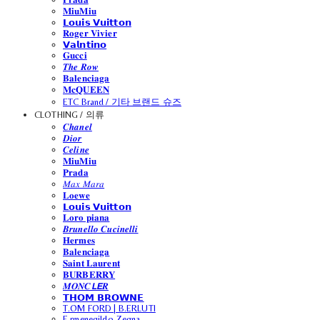
𝐌𝐢𝐮𝐌𝐢𝐮
𝗟𝗼𝘂𝗶𝘀 𝗩𝘂𝗶𝘁𝘁𝗼𝗻
𝐑𝐨𝐠𝐞𝐫 𝐕𝐢𝐯𝐢𝐞𝐫
𝗩𝗮𝗹𝗻𝘁𝗶𝗻𝗼
𝐆𝐮𝐜𝐜𝐢
𝑻𝒉𝒆 𝑹𝒐𝒘
𝐁𝐚𝐥𝐞𝐧𝐜𝐢𝐚𝐠𝐚
𝐌𝐜𝐐𝐔𝐄𝐄𝐍
ETC Brand / 기타 브랜드 슈즈
CLOTHING / 의류
𝑪𝒉𝒂𝒏𝒆𝒍
𝑫𝒊𝒐𝒓
𝑪𝒆𝒍𝒊𝒏𝒆
𝐌𝐢𝐮𝐌𝐢𝐮
𝐏𝐫𝐚𝐝𝐚
𝑀𝑎𝑥 𝑀𝑎𝑟𝑎
𝐋𝐨𝐞𝐰𝐞
𝗟𝗼𝘂𝗶𝘀 𝗩𝘂𝗶𝘁𝘁𝗼𝗻
𝐋𝐨𝐫𝐨 𝐩𝐢𝐚𝐧𝐚
𝑩𝒓𝒖𝒏𝒆𝒍𝒍𝒐 𝑪𝒖𝒄𝒊𝒏𝒆𝒍𝒍𝒊
𝐇𝐞𝐫𝐦𝐞𝐬
𝐁𝐚𝐥𝐞𝐧𝐜𝐢𝐚𝐠𝐚
𝐒𝐚𝐢𝐧𝐭 𝐋𝐚𝐮𝐫𝐞𝐧𝐭
𝐁𝐔𝐑𝐁𝐄𝐑𝐑𝐘
𝑴𝑶𝑵𝑪𝙇𝙀𝑹
𝗧𝗛𝗢𝗠 𝗕𝗥𝗢𝗪𝗡𝗘
T.OM FORD | B.ERLUTI
E.rmenegildo Zegna