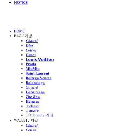
NOTICE
HOME
BAG / 가방
𝑪𝒉𝒂𝒏𝒆𝒍
𝑫𝒊𝒐𝒓
𝑪𝒆𝒍𝒊𝒏𝒆
𝐆𝐮𝐜𝐜𝐢
𝗟𝗼𝘂𝗶𝘀 𝗩𝘂𝗶𝘁𝘁𝗼𝗻
𝐏𝐫𝐚𝐝𝐚
𝐌𝐢𝐮𝐌𝐢𝐮
𝐒𝐚𝐢𝐧𝐭 𝐋𝐚𝐮𝐫𝐞𝐧𝐭
𝐁𝐨𝐭𝐭𝐞𝐠𝐚 𝐕𝐞𝐧𝐞𝐭𝐚
𝐁𝐚𝐥𝐞𝐧𝐜𝐢𝐚𝐠𝐚
𝐺𝑜𝑦𝑎𝑟𝑑
𝐋𝐨𝐫𝐨 𝐩𝐢𝐚𝐧𝐚
𝑻𝒉𝒆 𝑹𝒐𝒘
𝐇𝐞𝐫𝐦𝐞𝐬
D.elvaux
L.emaire
ETC Brand / 기타
WALLET / 지갑
𝑪𝒉𝒂𝒏𝒆𝒍
𝑪𝒆𝒍𝒊𝒏𝒆