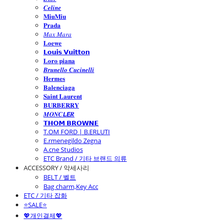
𝑪𝒆𝒍𝒊𝒏𝒆
𝐌𝐢𝐮𝐌𝐢𝐮
𝐏𝐫𝐚𝐝𝐚
𝑀𝑎𝑥 𝑀𝑎𝑟𝑎
𝐋𝐨𝐞𝐰𝐞
𝗟𝗼𝘂𝗶𝘀 𝗩𝘂𝗶𝘁𝘁𝗼𝗻
𝐋𝐨𝐫𝐨 𝐩𝐢𝐚𝐧𝐚
𝑩𝒓𝒖𝒏𝒆𝒍𝒍𝒐 𝑪𝒖𝒄𝒊𝒏𝒆𝒍𝒍𝒊
𝐇𝐞𝐫𝐦𝐞𝐬
𝐁𝐚𝐥𝐞𝐧𝐜𝐢𝐚𝐠𝐚
𝐒𝐚𝐢𝐧𝐭 𝐋𝐚𝐮𝐫𝐞𝐧𝐭
𝐁𝐔𝐑𝐁𝐄𝐑𝐑𝐘
𝑴𝑶𝑵𝑪𝙇𝙀𝑹
𝗧𝗛𝗢𝗠 𝗕𝗥𝗢𝗪𝗡𝗘
T.OM FORD | B.ERLUTI
E.rmenegildo Zegna
A.cne Studios
ETC Brand / 기타 브랜드 의류
ACCESSORY / 악세사리
BELT / 벨트
Bag charm,Key Acc
ETC / 기타 잡화
⭐SALE⭐
💖개인결제💖