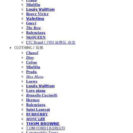
𝐌𝐢𝐮𝐌𝐢𝐮
𝗟𝗼𝘂𝗶𝘀 𝗩𝘂𝗶𝘁𝘁𝗼𝗻
𝐑𝐨𝐠𝐞𝐫 𝐕𝐢𝐯𝐢𝐞𝐫
𝗩𝗮𝗹𝗻𝘁𝗶𝗻𝗼
𝐆𝐮𝐜𝐜𝐢
𝑻𝒉𝒆 𝑹𝒐𝒘
𝐁𝐚𝐥𝐞𝐧𝐜𝐢𝐚𝐠𝐚
𝐌𝐜𝐐𝐔𝐄𝐄𝐍
ETC Brand / 기타 브랜드 슈즈
CLOTHING / 의류
𝑪𝒉𝒂𝒏𝒆𝒍
𝑫𝒊𝒐𝒓
𝑪𝒆𝒍𝒊𝒏𝒆
𝐌𝐢𝐮𝐌𝐢𝐮
𝐏𝐫𝐚𝐝𝐚
𝑀𝑎𝑥 𝑀𝑎𝑟𝑎
𝐋𝐨𝐞𝐰𝐞
𝗟𝗼𝘂𝗶𝘀 𝗩𝘂𝗶𝘁𝘁𝗼𝗻
𝐋𝐨𝐫𝐨 𝐩𝐢𝐚𝐧𝐚
𝑩𝒓𝒖𝒏𝒆𝒍𝒍𝒐 𝑪𝒖𝒄𝒊𝒏𝒆𝒍𝒍𝒊
𝐇𝐞𝐫𝐦𝐞𝐬
𝐁𝐚𝐥𝐞𝐧𝐜𝐢𝐚𝐠𝐚
𝐒𝐚𝐢𝐧𝐭 𝐋𝐚𝐮𝐫𝐞𝐧𝐭
𝐁𝐔𝐑𝐁𝐄𝐑𝐑𝐘
𝑴𝑶𝑵𝑪𝙇𝙀𝑹
𝗧𝗛𝗢𝗠 𝗕𝗥𝗢𝗪𝗡𝗘
T.OM FORD | B.ERLUTI
E.rmenegildo Zegna