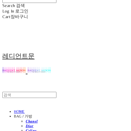
Search
검색
Log In
로그인
Cart
장바구니
레디언트문
HOME
BAG / 가방
𝑪𝒉𝒂𝒏𝒆𝒍
𝑫𝒊𝒐𝒓
𝑪𝒆𝒍𝒊𝒏𝒆