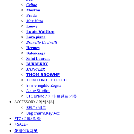
𝑪𝒆𝒍𝒊𝒏𝒆
𝐌𝐢𝐮𝐌𝐢𝐮
𝐏𝐫𝐚𝐝𝐚
𝑀𝑎𝑥 𝑀𝑎𝑟𝑎
𝐋𝐨𝐞𝐰𝐞
𝗟𝗼𝘂𝗶𝘀 𝗩𝘂𝗶𝘁𝘁𝗼𝗻
𝐋𝐨𝐫𝐨 𝐩𝐢𝐚𝐧𝐚
𝑩𝒓𝒖𝒏𝒆𝒍𝒍𝒐 𝑪𝒖𝒄𝒊𝒏𝒆𝒍𝒍𝒊
𝐇𝐞𝐫𝐦𝐞𝐬
𝐁𝐚𝐥𝐞𝐧𝐜𝐢𝐚𝐠𝐚
𝐒𝐚𝐢𝐧𝐭 𝐋𝐚𝐮𝐫𝐞𝐧𝐭
𝐁𝐔𝐑𝐁𝐄𝐑𝐑𝐘
𝑴𝑶𝑵𝑪𝙇𝙀𝑹
𝗧𝗛𝗢𝗠 𝗕𝗥𝗢𝗪𝗡𝗘
T.OM FORD | B.ERLUTI
E.rmenegildo Zegna
A.cne Studios
ETC Brand / 기타 브랜드 의류
ACCESSORY / 악세사리
BELT / 벨트
Bag charm,Key Acc
ETC / 기타 잡화
⭐SALE⭐
💖개인결제💖