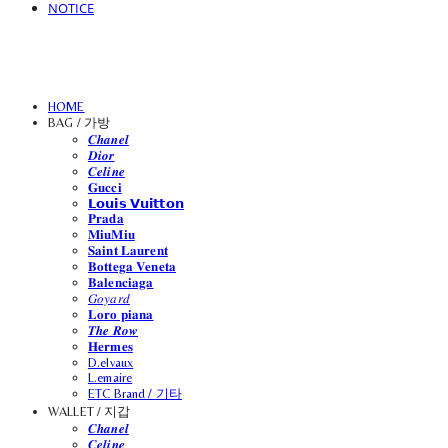
NOTICE
HOME
BAG / 가방
𝑪𝒉𝒂𝒏𝒆𝒍
𝑫𝒊𝒐𝒓
𝑪𝒆𝒍𝒊𝒏𝒆
𝐆𝐮𝐜𝐜𝐢
𝗟𝗼𝘂𝗶𝘀 𝗩𝘂𝗶𝘁𝘁𝗼𝗻
𝐏𝐫𝐚𝐝𝐚
𝐌𝐢𝐮𝐌𝐢𝐮
𝐒𝐚𝐢𝐧𝐭 𝐋𝐚𝐮𝐫𝐞𝐧𝐭
𝐁𝐨𝐭𝐭𝐞𝐠𝐚 𝐕𝐞𝐧𝐞𝐭𝐚
𝐁𝐚𝐥𝐞𝐧𝐜𝐢𝐚𝐠𝐚
𝐺𝑜𝑦𝑎𝑟𝑑
𝐋𝐨𝐫𝐨 𝐩𝐢𝐚𝐧𝐚
𝑻𝒉𝒆 𝑹𝒐𝒘
𝐇𝐞𝐫𝐦𝐞𝐬
D.elvaux
L.emaire
ETC Brand / 기타
WALLET / 지갑
𝑪𝒉𝒂𝒏𝒆𝒍
𝑪𝒆𝒍𝒊𝒏𝒆