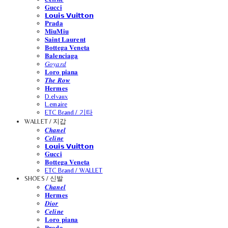
𝐆𝐮𝐜𝐜𝐢
𝗟𝗼𝘂𝗶𝘀 𝗩𝘂𝗶𝘁𝘁𝗼𝗻
𝐏𝐫𝐚𝐝𝐚
𝐌𝐢𝐮𝐌𝐢𝐮
𝐒𝐚𝐢𝐧𝐭 𝐋𝐚𝐮𝐫𝐞𝐧𝐭
𝐁𝐨𝐭𝐭𝐞𝐠𝐚 𝐕𝐞𝐧𝐞𝐭𝐚
𝐁𝐚𝐥𝐞𝐧𝐜𝐢𝐚𝐠𝐚
𝐺𝑜𝑦𝑎𝑟𝑑
𝐋𝐨𝐫𝐨 𝐩𝐢𝐚𝐧𝐚
𝑻𝒉𝒆 𝑹𝒐𝒘
𝐇𝐞𝐫𝐦𝐞𝐬
D.elvaux
L.emaire
ETC Brand / 기타
WALLET / 지갑
𝑪𝒉𝒂𝒏𝒆𝒍
𝑪𝒆𝒍𝒊𝒏𝒆
𝗟𝗼𝘂𝗶𝘀 𝗩𝘂𝗶𝘁𝘁𝗼𝗻
𝐆𝐮𝐜𝐜𝐢
𝐁𝐨𝐭𝐭𝐞𝐠𝐚 𝐕𝐞𝐧𝐞𝐭𝐚
ETC Brand / WALLET
SHOES / 신발
𝑪𝒉𝒂𝒏𝒆𝒍
𝐇𝐞𝐫𝐦𝐞𝐬
𝑫𝒊𝒐𝒓
𝑪𝒆𝒍𝒊𝒏𝒆
𝐋𝐨𝐫𝐨 𝐩𝐢𝐚𝐧𝐚
𝐏𝐫𝐚𝐝𝐚