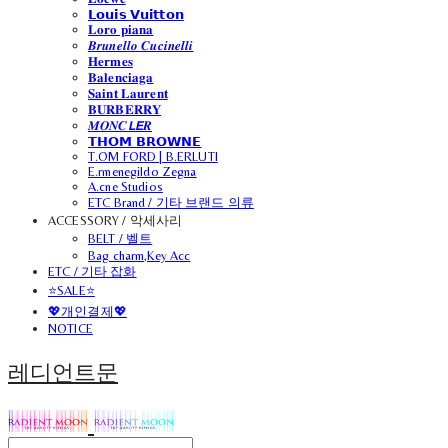
𝗟𝗼𝘂𝗶𝘀 𝗩𝘂𝗶𝘁𝘁𝗼𝗻
𝐋𝐨𝐫𝐨 𝐩𝐢𝐚𝐧𝐚
𝑩𝒓𝒖𝒏𝒆𝒍𝒍𝒐 𝑪𝒖𝒄𝒊𝒏𝒆𝒍𝒍𝒊
𝐇𝐞𝐫𝐦𝐞𝐬
𝐁𝐚𝐥𝐞𝐧𝐜𝐢𝐚𝐠𝐚
𝐒𝐚𝐢𝐧𝐭 𝐋𝐚𝐮𝐫𝐞𝐧𝐭
𝐁𝐔𝐑𝐁𝐄𝐑𝐑𝐘
𝑴𝑶𝑵𝑪𝙇𝙀𝑹
𝗧𝗛𝗢𝗠 𝗕𝗥𝗢𝗪𝗡𝗘
T.OM FORD | B.ERLUTI
E.rmenegildo Zegna
A.cne Studios
ETC Brand / 기타 브랜드 의류
ACCESSORY / 악세사리
BELT / 벨트
Bag charm,Key Acc
ETC / 기타 잡화
⭐SALE⭐
💖개인결제💖
NOTICE
레디언트문