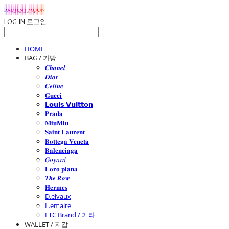
LOG IN
로그인
HOME
BAG / 가방
𝑪𝒉𝒂𝒏𝒆𝒍
𝑫𝒊𝒐𝒓
𝑪𝒆𝒍𝒊𝒏𝒆
𝐆𝐮𝐜𝐜𝐢
𝗟𝗼𝘂𝗶𝘀 𝗩𝘂𝗶𝘁𝘁𝗼𝗻
𝐏𝐫𝐚𝐝𝐚
𝐌𝐢𝐮𝐌𝐢𝐮
𝐒𝐚𝐢𝐧𝐭 𝐋𝐚𝐮𝐫𝐞𝐧𝐭
𝐁𝐨𝐭𝐭𝐞𝐠𝐚 𝐕𝐞𝐧𝐞𝐭𝐚
𝐁𝐚𝐥𝐞𝐧𝐜𝐢𝐚𝐠𝐚
𝐺𝑜𝑦𝑎𝑟𝑑
𝐋𝐨𝐫𝐨 𝐩𝐢𝐚𝐧𝐚
𝑻𝒉𝒆 𝑹𝒐𝒘
𝐇𝐞𝐫𝐦𝐞𝐬
D.elvaux
L.emaire
ETC Brand / 기타
WALLET / 지갑