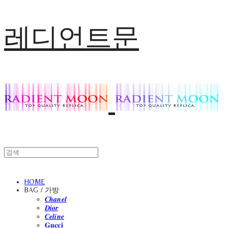
레디언트문
HOME
BAG / 가방
𝑪𝒉𝒂𝒏𝒆𝒍
𝑫𝒊𝒐𝒓
𝑪𝒆𝒍𝒊𝒏𝒆
𝐆𝐮𝐜𝐜𝐢