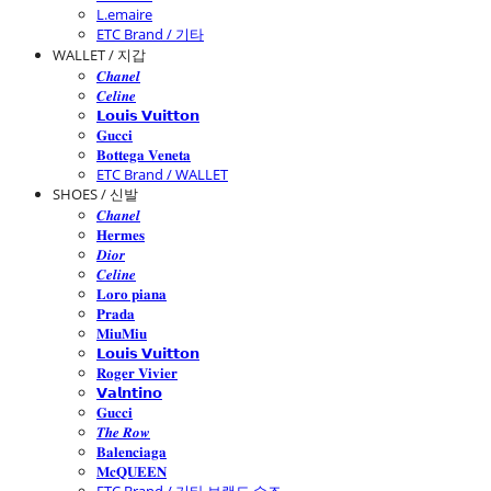
L.emaire
ETC Brand / 기타
WALLET / 지갑
𝑪𝒉𝒂𝒏𝒆𝒍
𝑪𝒆𝒍𝒊𝒏𝒆
𝗟𝗼𝘂𝗶𝘀 𝗩𝘂𝗶𝘁𝘁𝗼𝗻
𝐆𝐮𝐜𝐜𝐢
𝐁𝐨𝐭𝐭𝐞𝐠𝐚 𝐕𝐞𝐧𝐞𝐭𝐚
ETC Brand / WALLET
SHOES / 신발
𝑪𝒉𝒂𝒏𝒆𝒍
𝐇𝐞𝐫𝐦𝐞𝐬
𝑫𝒊𝒐𝒓
𝑪𝒆𝒍𝒊𝒏𝒆
𝐋𝐨𝐫𝐨 𝐩𝐢𝐚𝐧𝐚
𝐏𝐫𝐚𝐝𝐚
𝐌𝐢𝐮𝐌𝐢𝐮
𝗟𝗼𝘂𝗶𝘀 𝗩𝘂𝗶𝘁𝘁𝗼𝗻
𝐑𝐨𝐠𝐞𝐫 𝐕𝐢𝐯𝐢𝐞𝐫
𝗩𝗮𝗹𝗻𝘁𝗶𝗻𝗼
𝐆𝐮𝐜𝐜𝐢
𝑻𝒉𝒆 𝑹𝒐𝒘
𝐁𝐚𝐥𝐞𝐧𝐜𝐢𝐚𝐠𝐚
𝐌𝐜𝐐𝐔𝐄𝐄𝐍