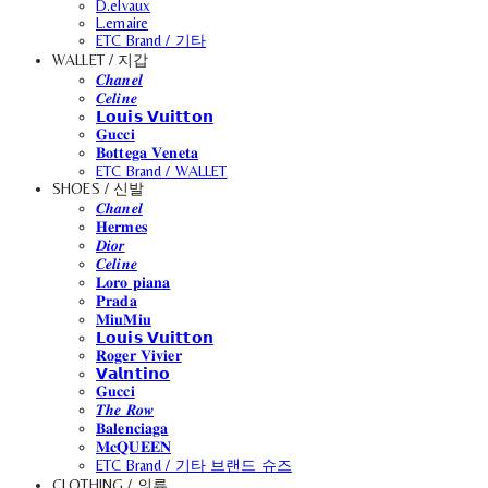
D.elvaux
L.emaire
ETC Brand / 기타
WALLET / 지갑
𝑪𝒉𝒂𝒏𝒆𝒍
𝑪𝒆𝒍𝒊𝒏𝒆
𝗟𝗼𝘂𝗶𝘀 𝗩𝘂𝗶𝘁𝘁𝗼𝗻
𝐆𝐮𝐜𝐜𝐢
𝐁𝐨𝐭𝐭𝐞𝐠𝐚 𝐕𝐞𝐧𝐞𝐭𝐚
ETC Brand / WALLET
SHOES / 신발
𝑪𝒉𝒂𝒏𝒆𝒍
𝐇𝐞𝐫𝐦𝐞𝐬
𝑫𝒊𝒐𝒓
𝑪𝒆𝒍𝒊𝒏𝒆
𝐋𝐨𝐫𝐨 𝐩𝐢𝐚𝐧𝐚
𝐏𝐫𝐚𝐝𝐚
𝐌𝐢𝐮𝐌𝐢𝐮
𝗟𝗼𝘂𝗶𝘀 𝗩𝘂𝗶𝘁𝘁𝗼𝗻
𝐑𝐨𝐠𝐞𝐫 𝐕𝐢𝐯𝐢𝐞𝐫
𝗩𝗮𝗹𝗻𝘁𝗶𝗻𝗼
𝐆𝐮𝐜𝐜𝐢
𝑻𝒉𝒆 𝑹𝒐𝒘
𝐁𝐚𝐥𝐞𝐧𝐜𝐢𝐚𝐠𝐚
𝐌𝐜𝐐𝐔𝐄𝐄𝐍
ETC Brand / 기타 브랜드 슈즈
CLOTHING / 의류