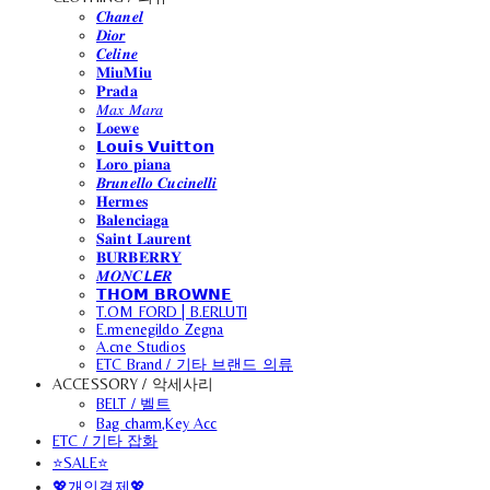
𝑪𝒉𝒂𝒏𝒆𝒍
𝑫𝒊𝒐𝒓
𝑪𝒆𝒍𝒊𝒏𝒆
𝐌𝐢𝐮𝐌𝐢𝐮
𝐏𝐫𝐚𝐝𝐚
𝑀𝑎𝑥 𝑀𝑎𝑟𝑎
𝐋𝐨𝐞𝐰𝐞
𝗟𝗼𝘂𝗶𝘀 𝗩𝘂𝗶𝘁𝘁𝗼𝗻
𝐋𝐨𝐫𝐨 𝐩𝐢𝐚𝐧𝐚
𝑩𝒓𝒖𝒏𝒆𝒍𝒍𝒐 𝑪𝒖𝒄𝒊𝒏𝒆𝒍𝒍𝒊
𝐇𝐞𝐫𝐦𝐞𝐬
𝐁𝐚𝐥𝐞𝐧𝐜𝐢𝐚𝐠𝐚
𝐒𝐚𝐢𝐧𝐭 𝐋𝐚𝐮𝐫𝐞𝐧𝐭
𝐁𝐔𝐑𝐁𝐄𝐑𝐑𝐘
𝑴𝑶𝑵𝑪𝙇𝙀𝑹
𝗧𝗛𝗢𝗠 𝗕𝗥𝗢𝗪𝗡𝗘
T.OM FORD | B.ERLUTI
E.rmenegildo Zegna
A.cne Studios
ETC Brand / 기타 브랜드 의류
ACCESSORY / 악세사리
BELT / 벨트
Bag charm,Key Acc
ETC / 기타 잡화
⭐SALE⭐
💖개인결제💖