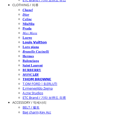
ETC Brand / 기타 브랜드 슈즈
CLOTHING / 의류
𝑪𝒉𝒂𝒏𝒆𝒍
𝑫𝒊𝒐𝒓
𝑪𝒆𝒍𝒊𝒏𝒆
𝐌𝐢𝐮𝐌𝐢𝐮
𝐏𝐫𝐚𝐝𝐚
𝑀𝑎𝑥 𝑀𝑎𝑟𝑎
𝐋𝐨𝐞𝐰𝐞
𝗟𝗼𝘂𝗶𝘀 𝗩𝘂𝗶𝘁𝘁𝗼𝗻
𝐋𝐨𝐫𝐨 𝐩𝐢𝐚𝐧𝐚
𝑩𝒓𝒖𝒏𝒆𝒍𝒍𝒐 𝑪𝒖𝒄𝒊𝒏𝒆𝒍𝒍𝒊
𝐇𝐞𝐫𝐦𝐞𝐬
𝐁𝐚𝐥𝐞𝐧𝐜𝐢𝐚𝐠𝐚
𝐒𝐚𝐢𝐧𝐭 𝐋𝐚𝐮𝐫𝐞𝐧𝐭
𝐁𝐔𝐑𝐁𝐄𝐑𝐑𝐘
𝑴𝑶𝑵𝑪𝙇𝙀𝑹
𝗧𝗛𝗢𝗠 𝗕𝗥𝗢𝗪𝗡𝗘
T.OM FORD | B.ERLUTI
E.rmenegildo Zegna
A.cne Studios
ETC Brand / 기타 브랜드 의류
ACCESSORY / 악세사리
BELT / 벨트
Bag charm,Key Acc