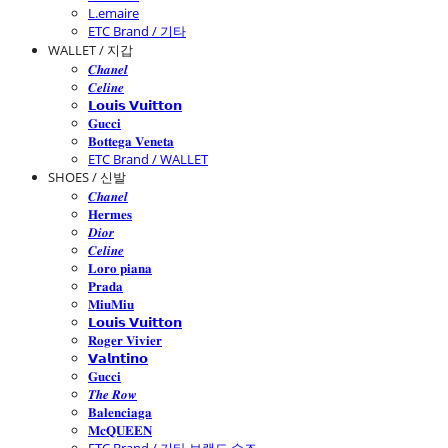
L.emaire
ETC Brand / 기타
WALLET / 지갑
𝑪𝒉𝒂𝒏𝒆𝒍
𝑪𝒆𝒍𝒊𝒏𝒆
𝗟𝗼𝘂𝗶𝘀 𝗩𝘂𝗶𝘁𝘁𝗼𝗻
𝐆𝐮𝐜𝐜𝐢
𝐁𝐨𝐭𝐭𝐞𝐠𝐚 𝐕𝐞𝐧𝐞𝐭𝐚
ETC Brand / WALLET
SHOES / 신발
𝑪𝒉𝒂𝒏𝒆𝒍
𝐇𝐞𝐫𝐦𝐞𝐬
𝑫𝒊𝒐𝒓
𝑪𝒆𝒍𝒊𝒏𝒆
𝐋𝐨𝐫𝐨 𝐩𝐢𝐚𝐧𝐚
𝐏𝐫𝐚𝐝𝐚
𝐌𝐢𝐮𝐌𝐢𝐮
𝗟𝗼𝘂𝗶𝘀 𝗩𝘂𝗶𝘁𝘁𝗼𝗻
𝐑𝐨𝐠𝐞𝐫 𝐕𝐢𝐯𝐢𝐞𝐫
𝗩𝗮𝗹𝗻𝘁𝗶𝗻𝗼
𝐆𝐮𝐜𝐜𝐢
𝑻𝒉𝒆 𝑹𝒐𝒘
𝐁𝐚𝐥𝐞𝐧𝐜𝐢𝐚𝐠𝐚
𝐌𝐜𝐐𝐔𝐄𝐄𝐍