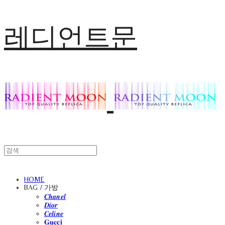
레디언트문
HOME
BAG / 가방
𝑪𝒉𝒂𝒏𝒆𝒍
𝑫𝒊𝒐𝒓
𝑪𝒆𝒍𝒊𝒏𝒆
𝐆𝐮𝐜𝐜𝐢