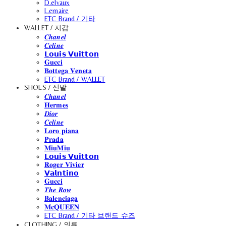
D.elvaux
L.emaire
ETC Brand / 기타
WALLET / 지갑
𝑪𝒉𝒂𝒏𝒆𝒍
𝑪𝒆𝒍𝒊𝒏𝒆
𝗟𝗼𝘂𝗶𝘀 𝗩𝘂𝗶𝘁𝘁𝗼𝗻
𝐆𝐮𝐜𝐜𝐢
𝐁𝐨𝐭𝐭𝐞𝐠𝐚 𝐕𝐞𝐧𝐞𝐭𝐚
ETC Brand / WALLET
SHOES / 신발
𝑪𝒉𝒂𝒏𝒆𝒍
𝐇𝐞𝐫𝐦𝐞𝐬
𝑫𝒊𝒐𝒓
𝑪𝒆𝒍𝒊𝒏𝒆
𝐋𝐨𝐫𝐨 𝐩𝐢𝐚𝐧𝐚
𝐏𝐫𝐚𝐝𝐚
𝐌𝐢𝐮𝐌𝐢𝐮
𝗟𝗼𝘂𝗶𝘀 𝗩𝘂𝗶𝘁𝘁𝗼𝗻
𝐑𝐨𝐠𝐞𝐫 𝐕𝐢𝐯𝐢𝐞𝐫
𝗩𝗮𝗹𝗻𝘁𝗶𝗻𝗼
𝐆𝐮𝐜𝐜𝐢
𝑻𝒉𝒆 𝑹𝒐𝒘
𝐁𝐚𝐥𝐞𝐧𝐜𝐢𝐚𝐠𝐚
𝐌𝐜𝐐𝐔𝐄𝐄𝐍
ETC Brand / 기타 브랜드 슈즈
CLOTHING / 의류