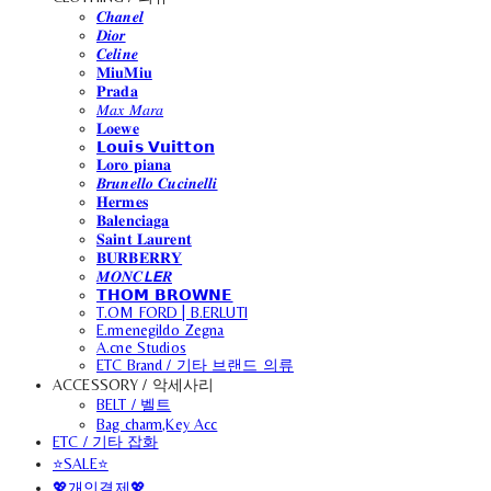
𝑪𝒉𝒂𝒏𝒆𝒍
𝑫𝒊𝒐𝒓
𝑪𝒆𝒍𝒊𝒏𝒆
𝐌𝐢𝐮𝐌𝐢𝐮
𝐏𝐫𝐚𝐝𝐚
𝑀𝑎𝑥 𝑀𝑎𝑟𝑎
𝐋𝐨𝐞𝐰𝐞
𝗟𝗼𝘂𝗶𝘀 𝗩𝘂𝗶𝘁𝘁𝗼𝗻
𝐋𝐨𝐫𝐨 𝐩𝐢𝐚𝐧𝐚
𝑩𝒓𝒖𝒏𝒆𝒍𝒍𝒐 𝑪𝒖𝒄𝒊𝒏𝒆𝒍𝒍𝒊
𝐇𝐞𝐫𝐦𝐞𝐬
𝐁𝐚𝐥𝐞𝐧𝐜𝐢𝐚𝐠𝐚
𝐒𝐚𝐢𝐧𝐭 𝐋𝐚𝐮𝐫𝐞𝐧𝐭
𝐁𝐔𝐑𝐁𝐄𝐑𝐑𝐘
𝑴𝑶𝑵𝑪𝙇𝙀𝑹
𝗧𝗛𝗢𝗠 𝗕𝗥𝗢𝗪𝗡𝗘
T.OM FORD | B.ERLUTI
E.rmenegildo Zegna
A.cne Studios
ETC Brand / 기타 브랜드 의류
ACCESSORY / 악세사리
BELT / 벨트
Bag charm,Key Acc
ETC / 기타 잡화
⭐SALE⭐
💖개인결제💖