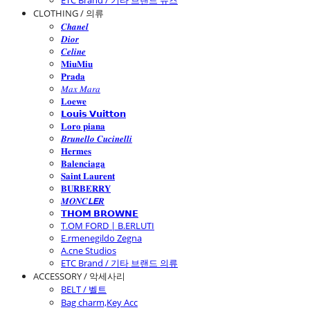
ETC Brand / 기타 브랜드 슈즈
CLOTHING / 의류
𝑪𝒉𝒂𝒏𝒆𝒍
𝑫𝒊𝒐𝒓
𝑪𝒆𝒍𝒊𝒏𝒆
𝐌𝐢𝐮𝐌𝐢𝐮
𝐏𝐫𝐚𝐝𝐚
𝑀𝑎𝑥 𝑀𝑎𝑟𝑎
𝐋𝐨𝐞𝐰𝐞
𝗟𝗼𝘂𝗶𝘀 𝗩𝘂𝗶𝘁𝘁𝗼𝗻
𝐋𝐨𝐫𝐨 𝐩𝐢𝐚𝐧𝐚
𝑩𝒓𝒖𝒏𝒆𝒍𝒍𝒐 𝑪𝒖𝒄𝒊𝒏𝒆𝒍𝒍𝒊
𝐇𝐞𝐫𝐦𝐞𝐬
𝐁𝐚𝐥𝐞𝐧𝐜𝐢𝐚𝐠𝐚
𝐒𝐚𝐢𝐧𝐭 𝐋𝐚𝐮𝐫𝐞𝐧𝐭
𝐁𝐔𝐑𝐁𝐄𝐑𝐑𝐘
𝑴𝑶𝑵𝑪𝙇𝙀𝑹
𝗧𝗛𝗢𝗠 𝗕𝗥𝗢𝗪𝗡𝗘
T.OM FORD | B.ERLUTI
E.rmenegildo Zegna
A.cne Studios
ETC Brand / 기타 브랜드 의류
ACCESSORY / 악세사리
BELT / 벨트
Bag charm,Key Acc