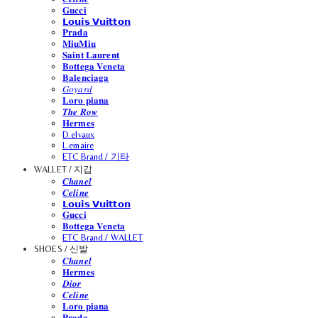
𝐆𝐮𝐜𝐜𝐢
𝗟𝗼𝘂𝗶𝘀 𝗩𝘂𝗶𝘁𝘁𝗼𝗻
𝐏𝐫𝐚𝐝𝐚
𝐌𝐢𝐮𝐌𝐢𝐮
𝐒𝐚𝐢𝐧𝐭 𝐋𝐚𝐮𝐫𝐞𝐧𝐭
𝐁𝐨𝐭𝐭𝐞𝐠𝐚 𝐕𝐞𝐧𝐞𝐭𝐚
𝐁𝐚𝐥𝐞𝐧𝐜𝐢𝐚𝐠𝐚
𝐺𝑜𝑦𝑎𝑟𝑑
𝐋𝐨𝐫𝐨 𝐩𝐢𝐚𝐧𝐚
𝑻𝒉𝒆 𝑹𝒐𝒘
𝐇𝐞𝐫𝐦𝐞𝐬
D.elvaux
L.emaire
ETC Brand / 기타
WALLET / 지갑
𝑪𝒉𝒂𝒏𝒆𝒍
𝑪𝒆𝒍𝒊𝒏𝒆
𝗟𝗼𝘂𝗶𝘀 𝗩𝘂𝗶𝘁𝘁𝗼𝗻
𝐆𝐮𝐜𝐜𝐢
𝐁𝐨𝐭𝐭𝐞𝐠𝐚 𝐕𝐞𝐧𝐞𝐭𝐚
ETC Brand / WALLET
SHOES / 신발
𝑪𝒉𝒂𝒏𝒆𝒍
𝐇𝐞𝐫𝐦𝐞𝐬
𝑫𝒊𝒐𝒓
𝑪𝒆𝒍𝒊𝒏𝒆
𝐋𝐨𝐫𝐨 𝐩𝐢𝐚𝐧𝐚
𝐏𝐫𝐚𝐝𝐚