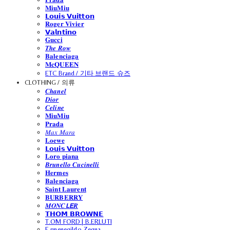
𝐌𝐢𝐮𝐌𝐢𝐮
𝗟𝗼𝘂𝗶𝘀 𝗩𝘂𝗶𝘁𝘁𝗼𝗻
𝐑𝐨𝐠𝐞𝐫 𝐕𝐢𝐯𝐢𝐞𝐫
𝗩𝗮𝗹𝗻𝘁𝗶𝗻𝗼
𝐆𝐮𝐜𝐜𝐢
𝑻𝒉𝒆 𝑹𝒐𝒘
𝐁𝐚𝐥𝐞𝐧𝐜𝐢𝐚𝐠𝐚
𝐌𝐜𝐐𝐔𝐄𝐄𝐍
ETC Brand / 기타 브랜드 슈즈
CLOTHING / 의류
𝑪𝒉𝒂𝒏𝒆𝒍
𝑫𝒊𝒐𝒓
𝑪𝒆𝒍𝒊𝒏𝒆
𝐌𝐢𝐮𝐌𝐢𝐮
𝐏𝐫𝐚𝐝𝐚
𝑀𝑎𝑥 𝑀𝑎𝑟𝑎
𝐋𝐨𝐞𝐰𝐞
𝗟𝗼𝘂𝗶𝘀 𝗩𝘂𝗶𝘁𝘁𝗼𝗻
𝐋𝐨𝐫𝐨 𝐩𝐢𝐚𝐧𝐚
𝑩𝒓𝒖𝒏𝒆𝒍𝒍𝒐 𝑪𝒖𝒄𝒊𝒏𝒆𝒍𝒍𝒊
𝐇𝐞𝐫𝐦𝐞𝐬
𝐁𝐚𝐥𝐞𝐧𝐜𝐢𝐚𝐠𝐚
𝐒𝐚𝐢𝐧𝐭 𝐋𝐚𝐮𝐫𝐞𝐧𝐭
𝐁𝐔𝐑𝐁𝐄𝐑𝐑𝐘
𝑴𝑶𝑵𝑪𝙇𝙀𝑹
𝗧𝗛𝗢𝗠 𝗕𝗥𝗢𝗪𝗡𝗘
T.OM FORD | B.ERLUTI
E.rmenegildo Zegna