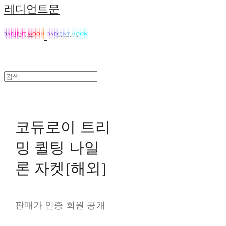
레디언트문
코듀로이 트리
밍 퀼팅 나일
론 자켓[해외]
판매가 인증 회원 공개