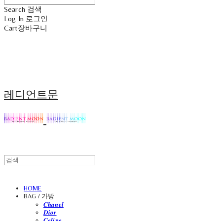
Search
검색
Log In
로그인
Cart
장바구니
레디언트문
HOME
BAG / 가방
𝑪𝒉𝒂𝒏𝒆𝒍
𝑫𝒊𝒐𝒓
𝑪𝒆𝒍𝒊𝒏𝒆