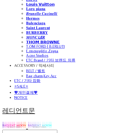
𝗟𝗼𝘂𝗶𝘀 𝗩𝘂𝗶𝘁𝘁𝗼𝗻
𝐋𝐨𝐫𝐨 𝐩𝐢𝐚𝐧𝐚
𝑩𝒓𝒖𝒏𝒆𝒍𝒍𝒐 𝑪𝒖𝒄𝒊𝒏𝒆𝒍𝒍𝒊
𝐇𝐞𝐫𝐦𝐞𝐬
𝐁𝐚𝐥𝐞𝐧𝐜𝐢𝐚𝐠𝐚
𝐒𝐚𝐢𝐧𝐭 𝐋𝐚𝐮𝐫𝐞𝐧𝐭
𝐁𝐔𝐑𝐁𝐄𝐑𝐑𝐘
𝑴𝑶𝑵𝑪𝙇𝙀𝑹
𝗧𝗛𝗢𝗠 𝗕𝗥𝗢𝗪𝗡𝗘
T.OM FORD | B.ERLUTI
E.rmenegildo Zegna
A.cne Studios
ETC Brand / 기타 브랜드 의류
ACCESSORY / 악세사리
BELT / 벨트
Bag charm,Key Acc
ETC / 기타 잡화
⭐SALE⭐
💖개인결제💖
NOTICE
레디언트문