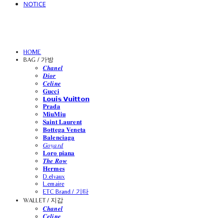
NOTICE
HOME
BAG / 가방
𝑪𝒉𝒂𝒏𝒆𝒍
𝑫𝒊𝒐𝒓
𝑪𝒆𝒍𝒊𝒏𝒆
𝐆𝐮𝐜𝐜𝐢
𝗟𝗼𝘂𝗶𝘀 𝗩𝘂𝗶𝘁𝘁𝗼𝗻
𝐏𝐫𝐚𝐝𝐚
𝐌𝐢𝐮𝐌𝐢𝐮
𝐒𝐚𝐢𝐧𝐭 𝐋𝐚𝐮𝐫𝐞𝐧𝐭
𝐁𝐨𝐭𝐭𝐞𝐠𝐚 𝐕𝐞𝐧𝐞𝐭𝐚
𝐁𝐚𝐥𝐞𝐧𝐜𝐢𝐚𝐠𝐚
𝐺𝑜𝑦𝑎𝑟𝑑
𝐋𝐨𝐫𝐨 𝐩𝐢𝐚𝐧𝐚
𝑻𝒉𝒆 𝑹𝒐𝒘
𝐇𝐞𝐫𝐦𝐞𝐬
D.elvaux
L.emaire
ETC Brand / 기타
WALLET / 지갑
𝑪𝒉𝒂𝒏𝒆𝒍
𝑪𝒆𝒍𝒊𝒏𝒆