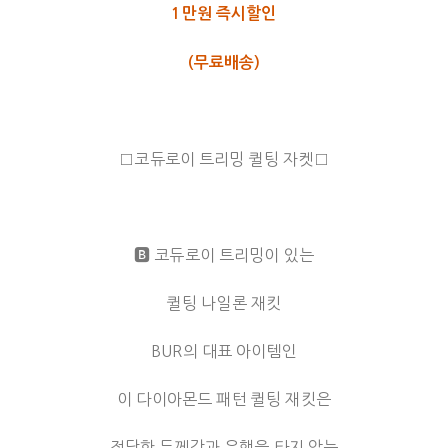
1만원 즉시할인
(무료배송)
□코듀로이 트리밍 퀼팅 자켓□
🅱️ 코듀로이 트리밍이 있는
퀼팅 나일론 재킷
BUR의 대표 아이템인
이 다이아몬드 패턴 퀼팅 재킷은
적당한 두께감과 유행을 타지 않는