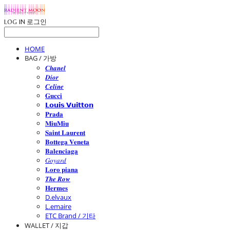
LOG IN
로그인
HOME
BAG / 가방
𝑪𝒉𝒂𝒏𝒆𝒍
𝑫𝒊𝒐𝒓
𝑪𝒆𝒍𝒊𝒏𝒆
𝐆𝐮𝐜𝐜𝐢
𝗟𝗼𝘂𝗶𝘀 𝗩𝘂𝗶𝘁𝘁𝗼𝗻
𝐏𝐫𝐚𝐝𝐚
𝐌𝐢𝐮𝐌𝐢𝐮
𝐒𝐚𝐢𝐧𝐭 𝐋𝐚𝐮𝐫𝐞𝐧𝐭
𝐁𝐨𝐭𝐭𝐞𝐠𝐚 𝐕𝐞𝐧𝐞𝐭𝐚
𝐁𝐚𝐥𝐞𝐧𝐜𝐢𝐚𝐠𝐚
𝐺𝑜𝑦𝑎𝑟𝑑
𝐋𝐨𝐫𝐨 𝐩𝐢𝐚𝐧𝐚
𝑻𝒉𝒆 𝑹𝒐𝒘
𝐇𝐞𝐫𝐦𝐞𝐬
D.elvaux
L.emaire
ETC Brand / 기타
WALLET / 지갑