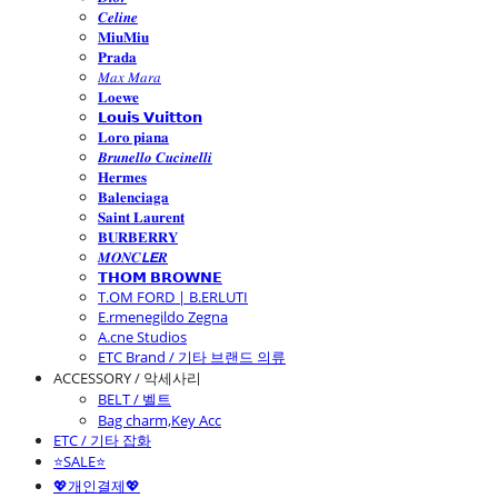
𝑪𝒆𝒍𝒊𝒏𝒆
𝐌𝐢𝐮𝐌𝐢𝐮
𝐏𝐫𝐚𝐝𝐚
𝑀𝑎𝑥 𝑀𝑎𝑟𝑎
𝐋𝐨𝐞𝐰𝐞
𝗟𝗼𝘂𝗶𝘀 𝗩𝘂𝗶𝘁𝘁𝗼𝗻
𝐋𝐨𝐫𝐨 𝐩𝐢𝐚𝐧𝐚
𝑩𝒓𝒖𝒏𝒆𝒍𝒍𝒐 𝑪𝒖𝒄𝒊𝒏𝒆𝒍𝒍𝒊
𝐇𝐞𝐫𝐦𝐞𝐬
𝐁𝐚𝐥𝐞𝐧𝐜𝐢𝐚𝐠𝐚
𝐒𝐚𝐢𝐧𝐭 𝐋𝐚𝐮𝐫𝐞𝐧𝐭
𝐁𝐔𝐑𝐁𝐄𝐑𝐑𝐘
𝑴𝑶𝑵𝑪𝙇𝙀𝑹
𝗧𝗛𝗢𝗠 𝗕𝗥𝗢𝗪𝗡𝗘
T.OM FORD | B.ERLUTI
E.rmenegildo Zegna
A.cne Studios
ETC Brand / 기타 브랜드 의류
ACCESSORY / 악세사리
BELT / 벨트
Bag charm,Key Acc
ETC / 기타 잡화
⭐SALE⭐
💖개인결제💖