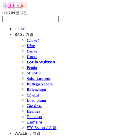
LOG IN
로그인
HOME
BAG / 가방
𝑪𝒉𝒂𝒏𝒆𝒍
𝑫𝒊𝒐𝒓
𝑪𝒆𝒍𝒊𝒏𝒆
𝐆𝐮𝐜𝐜𝐢
𝗟𝗼𝘂𝗶𝘀 𝗩𝘂𝗶𝘁𝘁𝗼𝗻
𝐏𝐫𝐚𝐝𝐚
𝐌𝐢𝐮𝐌𝐢𝐮
𝐒𝐚𝐢𝐧𝐭 𝐋𝐚𝐮𝐫𝐞𝐧𝐭
𝐁𝐨𝐭𝐭𝐞𝐠𝐚 𝐕𝐞𝐧𝐞𝐭𝐚
𝐁𝐚𝐥𝐞𝐧𝐜𝐢𝐚𝐠𝐚
𝐺𝑜𝑦𝑎𝑟𝑑
𝐋𝐨𝐫𝐨 𝐩𝐢𝐚𝐧𝐚
𝑻𝒉𝒆 𝑹𝒐𝒘
𝐇𝐞𝐫𝐦𝐞𝐬
D.elvaux
L.emaire
ETC Brand / 기타
WALLET / 지갑