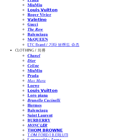
𝐌𝐢𝐮𝐌𝐢𝐮
𝗟𝗼𝘂𝗶𝘀 𝗩𝘂𝗶𝘁𝘁𝗼𝗻
𝐑𝐨𝐠𝐞𝐫 𝐕𝐢𝐯𝐢𝐞𝐫
𝗩𝗮𝗹𝗻𝘁𝗶𝗻𝗼
𝐆𝐮𝐜𝐜𝐢
𝑻𝒉𝒆 𝑹𝒐𝒘
𝐁𝐚𝐥𝐞𝐧𝐜𝐢𝐚𝐠𝐚
𝐌𝐜𝐐𝐔𝐄𝐄𝐍
ETC Brand / 기타 브랜드 슈즈
CLOTHING / 의류
𝑪𝒉𝒂𝒏𝒆𝒍
𝑫𝒊𝒐𝒓
𝑪𝒆𝒍𝒊𝒏𝒆
𝐌𝐢𝐮𝐌𝐢𝐮
𝐏𝐫𝐚𝐝𝐚
𝑀𝑎𝑥 𝑀𝑎𝑟𝑎
𝐋𝐨𝐞𝐰𝐞
𝗟𝗼𝘂𝗶𝘀 𝗩𝘂𝗶𝘁𝘁𝗼𝗻
𝐋𝐨𝐫𝐨 𝐩𝐢𝐚𝐧𝐚
𝑩𝒓𝒖𝒏𝒆𝒍𝒍𝒐 𝑪𝒖𝒄𝒊𝒏𝒆𝒍𝒍𝒊
𝐇𝐞𝐫𝐦𝐞𝐬
𝐁𝐚𝐥𝐞𝐧𝐜𝐢𝐚𝐠𝐚
𝐒𝐚𝐢𝐧𝐭 𝐋𝐚𝐮𝐫𝐞𝐧𝐭
𝐁𝐔𝐑𝐁𝐄𝐑𝐑𝐘
𝑴𝑶𝑵𝑪𝙇𝙀𝑹
𝗧𝗛𝗢𝗠 𝗕𝗥𝗢𝗪𝗡𝗘
T.OM FORD | B.ERLUTI
E.rmenegildo Zegna