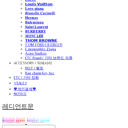
𝗟𝗼𝘂𝗶𝘀 𝗩𝘂𝗶𝘁𝘁𝗼𝗻
𝐋𝐨𝐫𝐨 𝐩𝐢𝐚𝐧𝐚
𝑩𝒓𝒖𝒏𝒆𝒍𝒍𝒐 𝑪𝒖𝒄𝒊𝒏𝒆𝒍𝒍𝒊
𝐇𝐞𝐫𝐦𝐞𝐬
𝐁𝐚𝐥𝐞𝐧𝐜𝐢𝐚𝐠𝐚
𝐒𝐚𝐢𝐧𝐭 𝐋𝐚𝐮𝐫𝐞𝐧𝐭
𝐁𝐔𝐑𝐁𝐄𝐑𝐑𝐘
𝑴𝑶𝑵𝑪𝙇𝙀𝑹
𝗧𝗛𝗢𝗠 𝗕𝗥𝗢𝗪𝗡𝗘
T.OM FORD | B.ERLUTI
E.rmenegildo Zegna
A.cne Studios
ETC Brand / 기타 브랜드 의류
ACCESSORY / 악세사리
BELT / 벨트
Bag charm,Key Acc
ETC / 기타 잡화
⭐SALE⭐
💖개인결제💖
NOTICE
레디언트문