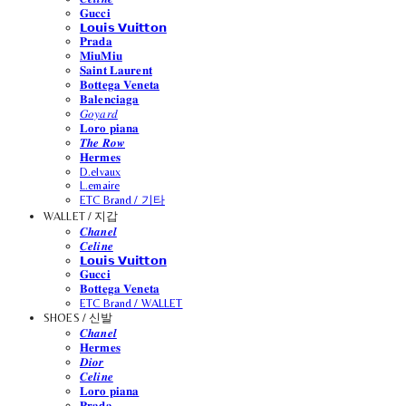
𝐆𝐮𝐜𝐜𝐢
𝗟𝗼𝘂𝗶𝘀 𝗩𝘂𝗶𝘁𝘁𝗼𝗻
𝐏𝐫𝐚𝐝𝐚
𝐌𝐢𝐮𝐌𝐢𝐮
𝐒𝐚𝐢𝐧𝐭 𝐋𝐚𝐮𝐫𝐞𝐧𝐭
𝐁𝐨𝐭𝐭𝐞𝐠𝐚 𝐕𝐞𝐧𝐞𝐭𝐚
𝐁𝐚𝐥𝐞𝐧𝐜𝐢𝐚𝐠𝐚
𝐺𝑜𝑦𝑎𝑟𝑑
𝐋𝐨𝐫𝐨 𝐩𝐢𝐚𝐧𝐚
𝑻𝒉𝒆 𝑹𝒐𝒘
𝐇𝐞𝐫𝐦𝐞𝐬
D.elvaux
L.emaire
ETC Brand / 기타
WALLET / 지갑
𝑪𝒉𝒂𝒏𝒆𝒍
𝑪𝒆𝒍𝒊𝒏𝒆
𝗟𝗼𝘂𝗶𝘀 𝗩𝘂𝗶𝘁𝘁𝗼𝗻
𝐆𝐮𝐜𝐜𝐢
𝐁𝐨𝐭𝐭𝐞𝐠𝐚 𝐕𝐞𝐧𝐞𝐭𝐚
ETC Brand / WALLET
SHOES / 신발
𝑪𝒉𝒂𝒏𝒆𝒍
𝐇𝐞𝐫𝐦𝐞𝐬
𝑫𝒊𝒐𝒓
𝑪𝒆𝒍𝒊𝒏𝒆
𝐋𝐨𝐫𝐨 𝐩𝐢𝐚𝐧𝐚
𝐏𝐫𝐚𝐝𝐚