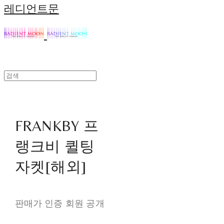
레디언트문
FRANKBY 프
랭크비 퀼팅
자켓[해외]
판매가 인증 회원 공개