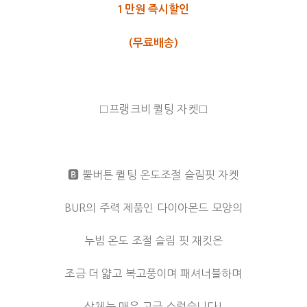
1만원 즉시할인
(무료배송)
□프랭크비 퀼팅 자켓□
🅱️ 뿔버튼 퀼팅 온도조절 슬림핏 자켓
BUR의 주력 제품인 다이아몬드 모양의
누빔 온도 조절 슬림 핏 재킷은
조금 더 얇고 복고풍이며 패셔너블하며
상체는 매우 고급 스럽습니다!