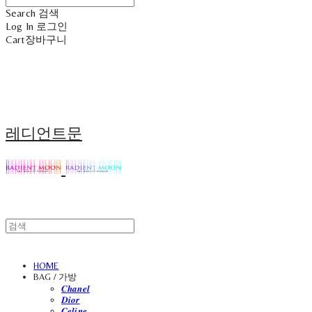
Search
검색
Log In
로그인
Cart
장바구니
레디언트문
HOME
BAG / 가방
𝑪𝒉𝒂𝒏𝒆𝒍
𝑫𝒊𝒐𝒓
𝑪𝒆𝒍𝒊𝒏𝒆