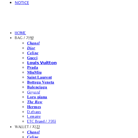
NOTICE
HOME
BAG / 가방
𝑪𝒉𝒂𝒏𝒆𝒍
𝑫𝒊𝒐𝒓
𝑪𝒆𝒍𝒊𝒏𝒆
𝐆𝐮𝐜𝐜𝐢
𝗟𝗼𝘂𝗶𝘀 𝗩𝘂𝗶𝘁𝘁𝗼𝗻
𝐏𝐫𝐚𝐝𝐚
𝐌𝐢𝐮𝐌𝐢𝐮
𝐒𝐚𝐢𝐧𝐭 𝐋𝐚𝐮𝐫𝐞𝐧𝐭
𝐁𝐨𝐭𝐭𝐞𝐠𝐚 𝐕𝐞𝐧𝐞𝐭𝐚
𝐁𝐚𝐥𝐞𝐧𝐜𝐢𝐚𝐠𝐚
𝐺𝑜𝑦𝑎𝑟𝑑
𝐋𝐨𝐫𝐨 𝐩𝐢𝐚𝐧𝐚
𝑻𝒉𝒆 𝑹𝒐𝒘
𝐇𝐞𝐫𝐦𝐞𝐬
D.elvaux
L.emaire
ETC Brand / 기타
WALLET / 지갑
𝑪𝒉𝒂𝒏𝒆𝒍
𝑪𝒆𝒍𝒊𝒏𝒆