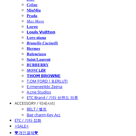
𝑪𝒆𝒍𝒊𝒏𝒆
𝐌𝐢𝐮𝐌𝐢𝐮
𝐏𝐫𝐚𝐝𝐚
𝑀𝑎𝑥 𝑀𝑎𝑟𝑎
𝐋𝐨𝐞𝐰𝐞
𝗟𝗼𝘂𝗶𝘀 𝗩𝘂𝗶𝘁𝘁𝗼𝗻
𝐋𝐨𝐫𝐨 𝐩𝐢𝐚𝐧𝐚
𝑩𝒓𝒖𝒏𝒆𝒍𝒍𝒐 𝑪𝒖𝒄𝒊𝒏𝒆𝒍𝒍𝒊
𝐇𝐞𝐫𝐦𝐞𝐬
𝐁𝐚𝐥𝐞𝐧𝐜𝐢𝐚𝐠𝐚
𝐒𝐚𝐢𝐧𝐭 𝐋𝐚𝐮𝐫𝐞𝐧𝐭
𝐁𝐔𝐑𝐁𝐄𝐑𝐑𝐘
𝑴𝑶𝑵𝑪𝙇𝙀𝑹
𝗧𝗛𝗢𝗠 𝗕𝗥𝗢𝗪𝗡𝗘
T.OM FORD | B.ERLUTI
E.rmenegildo Zegna
A.cne Studios
ETC Brand / 기타 브랜드 의류
ACCESSORY / 악세사리
BELT / 벨트
Bag charm,Key Acc
ETC / 기타 잡화
⭐SALE⭐
💖개인결제💖