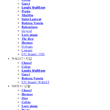
𝐆𝐮𝐜𝐜𝐢
𝗟𝗼𝘂𝗶𝘀 𝗩𝘂𝗶𝘁𝘁𝗼𝗻
𝐏𝐫𝐚𝐝𝐚
𝐌𝐢𝐮𝐌𝐢𝐮
𝐒𝐚𝐢𝐧𝐭 𝐋𝐚𝐮𝐫𝐞𝐧𝐭
𝐁𝐨𝐭𝐭𝐞𝐠𝐚 𝐕𝐞𝐧𝐞𝐭𝐚
𝐁𝐚𝐥𝐞𝐧𝐜𝐢𝐚𝐠𝐚
𝐺𝑜𝑦𝑎𝑟𝑑
𝐋𝐨𝐫𝐨 𝐩𝐢𝐚𝐧𝐚
𝑻𝒉𝒆 𝑹𝒐𝒘
𝐇𝐞𝐫𝐦𝐞𝐬
D.elvaux
L.emaire
ETC Brand / 기타
WALLET / 지갑
𝑪𝒉𝒂𝒏𝒆𝒍
𝑪𝒆𝒍𝒊𝒏𝒆
𝗟𝗼𝘂𝗶𝘀 𝗩𝘂𝗶𝘁𝘁𝗼𝗻
𝐆𝐮𝐜𝐜𝐢
𝐁𝐨𝐭𝐭𝐞𝐠𝐚 𝐕𝐞𝐧𝐞𝐭𝐚
ETC Brand / WALLET
SHOES / 신발
𝑪𝒉𝒂𝒏𝒆𝒍
𝐇𝐞𝐫𝐦𝐞𝐬
𝑫𝒊𝒐𝒓
𝑪𝒆𝒍𝒊𝒏𝒆
𝐋𝐨𝐫𝐨 𝐩𝐢𝐚𝐧𝐚
𝐏𝐫𝐚𝐝𝐚