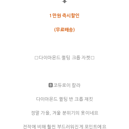
⬇
1만원 즉시할인
(무료배송)
□다이아몬드 퀼팅 크롭 자켓□
🅱️코듀로이 칼라
다이아몬드 퀼팅 반 크롭 재킷
정말 가을, 겨울 분위기의 옷이네요
전작에 비해 훨씬 부드러워진게 포인트에요