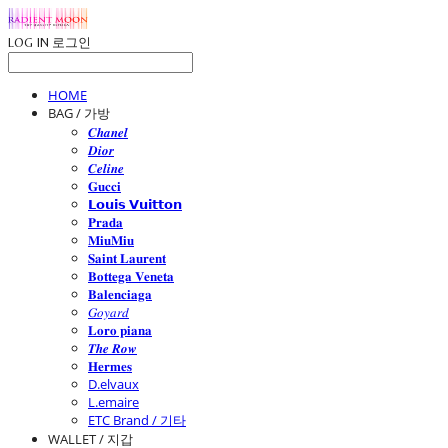
LOG IN
로그인
HOME
BAG / 가방
𝑪𝒉𝒂𝒏𝒆𝒍
𝑫𝒊𝒐𝒓
𝑪𝒆𝒍𝒊𝒏𝒆
𝐆𝐮𝐜𝐜𝐢
𝗟𝗼𝘂𝗶𝘀 𝗩𝘂𝗶𝘁𝘁𝗼𝗻
𝐏𝐫𝐚𝐝𝐚
𝐌𝐢𝐮𝐌𝐢𝐮
𝐒𝐚𝐢𝐧𝐭 𝐋𝐚𝐮𝐫𝐞𝐧𝐭
𝐁𝐨𝐭𝐭𝐞𝐠𝐚 𝐕𝐞𝐧𝐞𝐭𝐚
𝐁𝐚𝐥𝐞𝐧𝐜𝐢𝐚𝐠𝐚
𝐺𝑜𝑦𝑎𝑟𝑑
𝐋𝐨𝐫𝐨 𝐩𝐢𝐚𝐧𝐚
𝑻𝒉𝒆 𝑹𝒐𝒘
𝐇𝐞𝐫𝐦𝐞𝐬
D.elvaux
L.emaire
ETC Brand / 기타
WALLET / 지갑