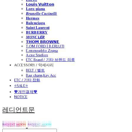
𝗟𝗼𝘂𝗶𝘀 𝗩𝘂𝗶𝘁𝘁𝗼𝗻
𝐋𝐨𝐫𝐨 𝐩𝐢𝐚𝐧𝐚
𝑩𝒓𝒖𝒏𝒆𝒍𝒍𝒐 𝑪𝒖𝒄𝒊𝒏𝒆𝒍𝒍𝒊
𝐇𝐞𝐫𝐦𝐞𝐬
𝐁𝐚𝐥𝐞𝐧𝐜𝐢𝐚𝐠𝐚
𝐒𝐚𝐢𝐧𝐭 𝐋𝐚𝐮𝐫𝐞𝐧𝐭
𝐁𝐔𝐑𝐁𝐄𝐑𝐑𝐘
𝑴𝑶𝑵𝑪𝙇𝙀𝑹
𝗧𝗛𝗢𝗠 𝗕𝗥𝗢𝗪𝗡𝗘
T.OM FORD | B.ERLUTI
E.rmenegildo Zegna
A.cne Studios
ETC Brand / 기타 브랜드 의류
ACCESSORY / 악세사리
BELT / 벨트
Bag charm,Key Acc
ETC / 기타 잡화
⭐SALE⭐
💖개인결제💖
NOTICE
레디언트문