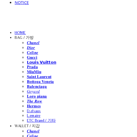
NOTICE
HOME
BAG / 가방
𝑪𝒉𝒂𝒏𝒆𝒍
𝑫𝒊𝒐𝒓
𝑪𝒆𝒍𝒊𝒏𝒆
𝐆𝐮𝐜𝐜𝐢
𝗟𝗼𝘂𝗶𝘀 𝗩𝘂𝗶𝘁𝘁𝗼𝗻
𝐏𝐫𝐚𝐝𝐚
𝐌𝐢𝐮𝐌𝐢𝐮
𝐒𝐚𝐢𝐧𝐭 𝐋𝐚𝐮𝐫𝐞𝐧𝐭
𝐁𝐨𝐭𝐭𝐞𝐠𝐚 𝐕𝐞𝐧𝐞𝐭𝐚
𝐁𝐚𝐥𝐞𝐧𝐜𝐢𝐚𝐠𝐚
𝐺𝑜𝑦𝑎𝑟𝑑
𝐋𝐨𝐫𝐨 𝐩𝐢𝐚𝐧𝐚
𝑻𝒉𝒆 𝑹𝒐𝒘
𝐇𝐞𝐫𝐦𝐞𝐬
D.elvaux
L.emaire
ETC Brand / 기타
WALLET / 지갑
𝑪𝒉𝒂𝒏𝒆𝒍
𝑪𝒆𝒍𝒊𝒏𝒆