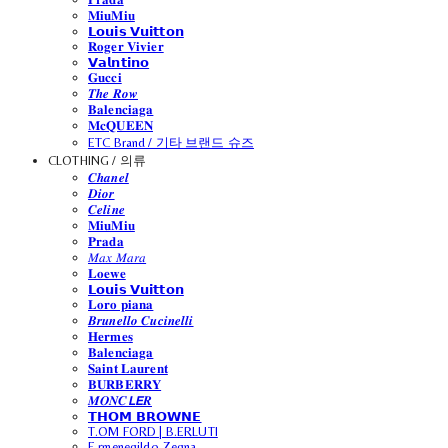
𝐌𝐢𝐮𝐌𝐢𝐮
𝗟𝗼𝘂𝗶𝘀 𝗩𝘂𝗶𝘁𝘁𝗼𝗻
𝐑𝐨𝐠𝐞𝐫 𝐕𝐢𝐯𝐢𝐞𝐫
𝗩𝗮𝗹𝗻𝘁𝗶𝗻𝗼
𝐆𝐮𝐜𝐜𝐢
𝑻𝒉𝒆 𝑹𝒐𝒘
𝐁𝐚𝐥𝐞𝐧𝐜𝐢𝐚𝐠𝐚
𝐌𝐜𝐐𝐔𝐄𝐄𝐍
ETC Brand / 기타 브랜드 슈즈
CLOTHING / 의류
𝑪𝒉𝒂𝒏𝒆𝒍
𝑫𝒊𝒐𝒓
𝑪𝒆𝒍𝒊𝒏𝒆
𝐌𝐢𝐮𝐌𝐢𝐮
𝐏𝐫𝐚𝐝𝐚
𝑀𝑎𝑥 𝑀𝑎𝑟𝑎
𝐋𝐨𝐞𝐰𝐞
𝗟𝗼𝘂𝗶𝘀 𝗩𝘂𝗶𝘁𝘁𝗼𝗻
𝐋𝐨𝐫𝐨 𝐩𝐢𝐚𝐧𝐚
𝑩𝒓𝒖𝒏𝒆𝒍𝒍𝒐 𝑪𝒖𝒄𝒊𝒏𝒆𝒍𝒍𝒊
𝐇𝐞𝐫𝐦𝐞𝐬
𝐁𝐚𝐥𝐞𝐧𝐜𝐢𝐚𝐠𝐚
𝐒𝐚𝐢𝐧𝐭 𝐋𝐚𝐮𝐫𝐞𝐧𝐭
𝐁𝐔𝐑𝐁𝐄𝐑𝐑𝐘
𝑴𝑶𝑵𝑪𝙇𝙀𝑹
𝗧𝗛𝗢𝗠 𝗕𝗥𝗢𝗪𝗡𝗘
T.OM FORD | B.ERLUTI
E.rmenegildo Zegna