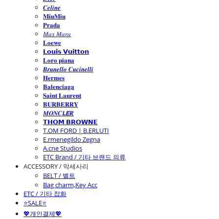
𝑪𝒆𝒍𝒊𝒏𝒆
𝐌𝐢𝐮𝐌𝐢𝐮
𝐏𝐫𝐚𝐝𝐚
𝑀𝑎𝑥 𝑀𝑎𝑟𝑎
𝐋𝐨𝐞𝐰𝐞
𝗟𝗼𝘂𝗶𝘀 𝗩𝘂𝗶𝘁𝘁𝗼𝗻
𝐋𝐨𝐫𝐨 𝐩𝐢𝐚𝐧𝐚
𝑩𝒓𝒖𝒏𝒆𝒍𝒍𝒐 𝑪𝒖𝒄𝒊𝒏𝒆𝒍𝒍𝒊
𝐇𝐞𝐫𝐦𝐞𝐬
𝐁𝐚𝐥𝐞𝐧𝐜𝐢𝐚𝐠𝐚
𝐒𝐚𝐢𝐧𝐭 𝐋𝐚𝐮𝐫𝐞𝐧𝐭
𝐁𝐔𝐑𝐁𝐄𝐑𝐑𝐘
𝑴𝑶𝑵𝑪𝙇𝙀𝑹
𝗧𝗛𝗢𝗠 𝗕𝗥𝗢𝗪𝗡𝗘
T.OM FORD | B.ERLUTI
E.rmenegildo Zegna
A.cne Studios
ETC Brand / 기타 브랜드 의류
ACCESSORY / 악세사리
BELT / 벨트
Bag charm,Key Acc
ETC / 기타 잡화
⭐SALE⭐
💖개인결제💖