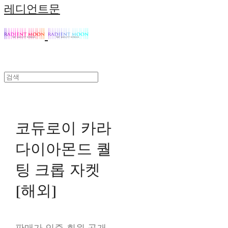
레디언트문
코듀로이 카라
다이아몬드 퀄
팅 크롭 자켓
[해외]
판매가 인증 회원 공개