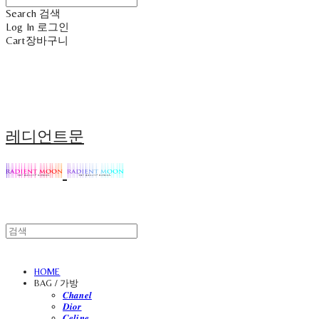
Search
검색
Log In
로그인
Cart
장바구니
레디언트문
HOME
BAG / 가방
𝑪𝒉𝒂𝒏𝒆𝒍
𝑫𝒊𝒐𝒓
𝑪𝒆𝒍𝒊𝒏𝒆