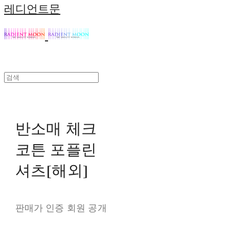
레디언트문
반소매 체크
코튼 포플린
셔츠[해외]
판매가 인증 회원 공개