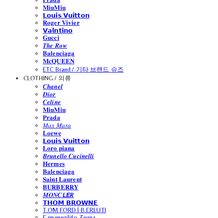
𝐌𝐢𝐮𝐌𝐢𝐮
𝗟𝗼𝘂𝗶𝘀 𝗩𝘂𝗶𝘁𝘁𝗼𝗻
𝐑𝐨𝐠𝐞𝐫 𝐕𝐢𝐯𝐢𝐞𝐫
𝗩𝗮𝗹𝗻𝘁𝗶𝗻𝗼
𝐆𝐮𝐜𝐜𝐢
𝑻𝒉𝒆 𝑹𝒐𝒘
𝐁𝐚𝐥𝐞𝐧𝐜𝐢𝐚𝐠𝐚
𝐌𝐜𝐐𝐔𝐄𝐄𝐍
ETC Brand / 기타 브랜드 슈즈
CLOTHING / 의류
𝑪𝒉𝒂𝒏𝒆𝒍
𝑫𝒊𝒐𝒓
𝑪𝒆𝒍𝒊𝒏𝒆
𝐌𝐢𝐮𝐌𝐢𝐮
𝐏𝐫𝐚𝐝𝐚
𝑀𝑎𝑥 𝑀𝑎𝑟𝑎
𝐋𝐨𝐞𝐰𝐞
𝗟𝗼𝘂𝗶𝘀 𝗩𝘂𝗶𝘁𝘁𝗼𝗻
𝐋𝐨𝐫𝐨 𝐩𝐢𝐚𝐧𝐚
𝑩𝒓𝒖𝒏𝒆𝒍𝒍𝒐 𝑪𝒖𝒄𝒊𝒏𝒆𝒍𝒍𝒊
𝐇𝐞𝐫𝐦𝐞𝐬
𝐁𝐚𝐥𝐞𝐧𝐜𝐢𝐚𝐠𝐚
𝐒𝐚𝐢𝐧𝐭 𝐋𝐚𝐮𝐫𝐞𝐧𝐭
𝐁𝐔𝐑𝐁𝐄𝐑𝐑𝐘
𝑴𝑶𝑵𝑪𝙇𝙀𝑹
𝗧𝗛𝗢𝗠 𝗕𝗥𝗢𝗪𝗡𝗘
T.OM FORD | B.ERLUTI
E.rmenegildo Zegna