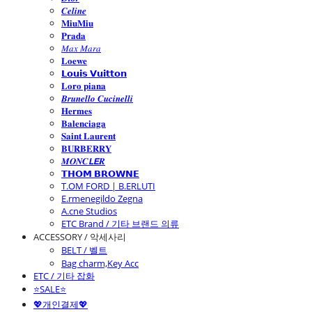
𝑪𝒆𝒍𝒊𝒏𝒆
𝐌𝐢𝐮𝐌𝐢𝐮
𝐏𝐫𝐚𝐝𝐚
𝑀𝑎𝑥 𝑀𝑎𝑟𝑎
𝐋𝐨𝐞𝐰𝐞
𝗟𝗼𝘂𝗶𝘀 𝗩𝘂𝗶𝘁𝘁𝗼𝗻
𝐋𝐨𝐫𝐨 𝐩𝐢𝐚𝐧𝐚
𝑩𝒓𝒖𝒏𝒆𝒍𝒍𝒐 𝑪𝒖𝒄𝒊𝒏𝒆𝒍𝒍𝒊
𝐇𝐞𝐫𝐦𝐞𝐬
𝐁𝐚𝐥𝐞𝐧𝐜𝐢𝐚𝐠𝐚
𝐒𝐚𝐢𝐧𝐭 𝐋𝐚𝐮𝐫𝐞𝐧𝐭
𝐁𝐔𝐑𝐁𝐄𝐑𝐑𝐘
𝑴𝑶𝑵𝑪𝙇𝙀𝑹
𝗧𝗛𝗢𝗠 𝗕𝗥𝗢𝗪𝗡𝗘
T.OM FORD | B.ERLUTI
E.rmenegildo Zegna
A.cne Studios
ETC Brand / 기타 브랜드 의류
ACCESSORY / 악세사리
BELT / 벨트
Bag charm,Key Acc
ETC / 기타 잡화
⭐SALE⭐
💖개인결제💖