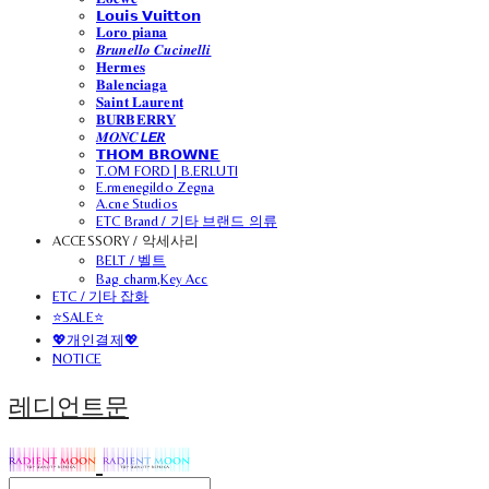
𝗟𝗼𝘂𝗶𝘀 𝗩𝘂𝗶𝘁𝘁𝗼𝗻
𝐋𝐨𝐫𝐨 𝐩𝐢𝐚𝐧𝐚
𝑩𝒓𝒖𝒏𝒆𝒍𝒍𝒐 𝑪𝒖𝒄𝒊𝒏𝒆𝒍𝒍𝒊
𝐇𝐞𝐫𝐦𝐞𝐬
𝐁𝐚𝐥𝐞𝐧𝐜𝐢𝐚𝐠𝐚
𝐒𝐚𝐢𝐧𝐭 𝐋𝐚𝐮𝐫𝐞𝐧𝐭
𝐁𝐔𝐑𝐁𝐄𝐑𝐑𝐘
𝑴𝑶𝑵𝑪𝙇𝙀𝑹
𝗧𝗛𝗢𝗠 𝗕𝗥𝗢𝗪𝗡𝗘
T.OM FORD | B.ERLUTI
E.rmenegildo Zegna
A.cne Studios
ETC Brand / 기타 브랜드 의류
ACCESSORY / 악세사리
BELT / 벨트
Bag charm,Key Acc
ETC / 기타 잡화
⭐SALE⭐
💖개인결제💖
NOTICE
레디언트문