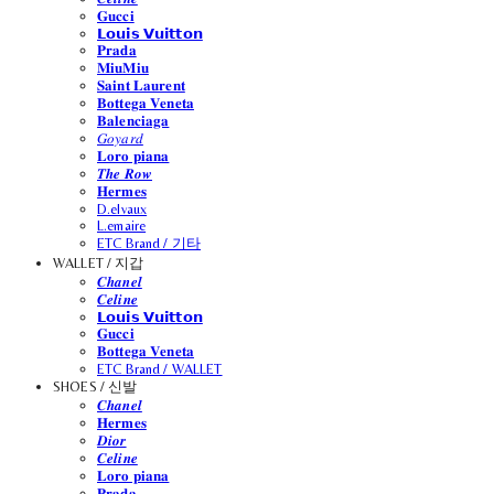
𝐆𝐮𝐜𝐜𝐢
𝗟𝗼𝘂𝗶𝘀 𝗩𝘂𝗶𝘁𝘁𝗼𝗻
𝐏𝐫𝐚𝐝𝐚
𝐌𝐢𝐮𝐌𝐢𝐮
𝐒𝐚𝐢𝐧𝐭 𝐋𝐚𝐮𝐫𝐞𝐧𝐭
𝐁𝐨𝐭𝐭𝐞𝐠𝐚 𝐕𝐞𝐧𝐞𝐭𝐚
𝐁𝐚𝐥𝐞𝐧𝐜𝐢𝐚𝐠𝐚
𝐺𝑜𝑦𝑎𝑟𝑑
𝐋𝐨𝐫𝐨 𝐩𝐢𝐚𝐧𝐚
𝑻𝒉𝒆 𝑹𝒐𝒘
𝐇𝐞𝐫𝐦𝐞𝐬
D.elvaux
L.emaire
ETC Brand / 기타
WALLET / 지갑
𝑪𝒉𝒂𝒏𝒆𝒍
𝑪𝒆𝒍𝒊𝒏𝒆
𝗟𝗼𝘂𝗶𝘀 𝗩𝘂𝗶𝘁𝘁𝗼𝗻
𝐆𝐮𝐜𝐜𝐢
𝐁𝐨𝐭𝐭𝐞𝐠𝐚 𝐕𝐞𝐧𝐞𝐭𝐚
ETC Brand / WALLET
SHOES / 신발
𝑪𝒉𝒂𝒏𝒆𝒍
𝐇𝐞𝐫𝐦𝐞𝐬
𝑫𝒊𝒐𝒓
𝑪𝒆𝒍𝒊𝒏𝒆
𝐋𝐨𝐫𝐨 𝐩𝐢𝐚𝐧𝐚
𝐏𝐫𝐚𝐝𝐚