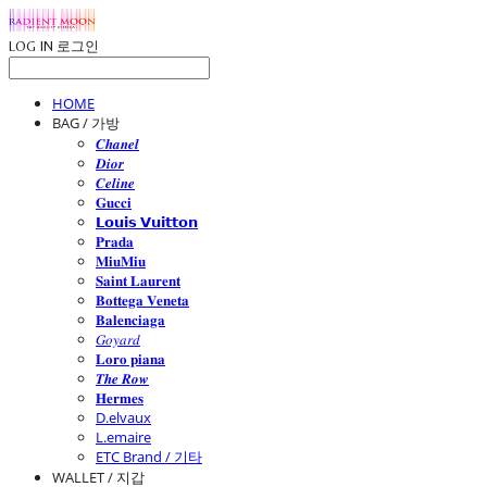
LOG IN
로그인
HOME
BAG / 가방
𝑪𝒉𝒂𝒏𝒆𝒍
𝑫𝒊𝒐𝒓
𝑪𝒆𝒍𝒊𝒏𝒆
𝐆𝐮𝐜𝐜𝐢
𝗟𝗼𝘂𝗶𝘀 𝗩𝘂𝗶𝘁𝘁𝗼𝗻
𝐏𝐫𝐚𝐝𝐚
𝐌𝐢𝐮𝐌𝐢𝐮
𝐒𝐚𝐢𝐧𝐭 𝐋𝐚𝐮𝐫𝐞𝐧𝐭
𝐁𝐨𝐭𝐭𝐞𝐠𝐚 𝐕𝐞𝐧𝐞𝐭𝐚
𝐁𝐚𝐥𝐞𝐧𝐜𝐢𝐚𝐠𝐚
𝐺𝑜𝑦𝑎𝑟𝑑
𝐋𝐨𝐫𝐨 𝐩𝐢𝐚𝐧𝐚
𝑻𝒉𝒆 𝑹𝒐𝒘
𝐇𝐞𝐫𝐦𝐞𝐬
D.elvaux
L.emaire
ETC Brand / 기타
WALLET / 지갑