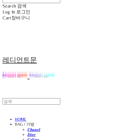
Search
검색
Log In
로그인
Cart
장바구니
레디언트문
HOME
BAG / 가방
𝑪𝒉𝒂𝒏𝒆𝒍
𝑫𝒊𝒐𝒓
𝑪𝒆𝒍𝒊𝒏𝒆