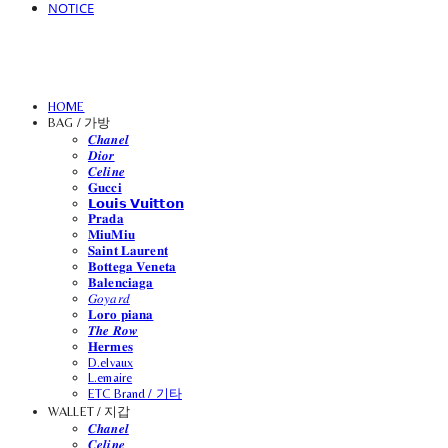
NOTICE
HOME
BAG / 가방
𝑪𝒉𝒂𝒏𝒆𝒍
𝑫𝒊𝒐𝒓
𝑪𝒆𝒍𝒊𝒏𝒆
𝐆𝐮𝐜𝐜𝐢
𝗟𝗼𝘂𝗶𝘀 𝗩𝘂𝗶𝘁𝘁𝗼𝗻
𝐏𝐫𝐚𝐝𝐚
𝐌𝐢𝐮𝐌𝐢𝐮
𝐒𝐚𝐢𝐧𝐭 𝐋𝐚𝐮𝐫𝐞𝐧𝐭
𝐁𝐨𝐭𝐭𝐞𝐠𝐚 𝐕𝐞𝐧𝐞𝐭𝐚
𝐁𝐚𝐥𝐞𝐧𝐜𝐢𝐚𝐠𝐚
𝐺𝑜𝑦𝑎𝑟𝑑
𝐋𝐨𝐫𝐨 𝐩𝐢𝐚𝐧𝐚
𝑻𝒉𝒆 𝑹𝒐𝒘
𝐇𝐞𝐫𝐦𝐞𝐬
D.elvaux
L.emaire
ETC Brand / 기타
WALLET / 지갑
𝑪𝒉𝒂𝒏𝒆𝒍
𝑪𝒆𝒍𝒊𝒏𝒆