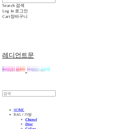
Search
검색
Log In
로그인
Cart
장바구니
레디언트문
HOME
BAG / 가방
𝑪𝒉𝒂𝒏𝒆𝒍
𝑫𝒊𝒐𝒓
𝑪𝒆𝒍𝒊𝒏𝒆