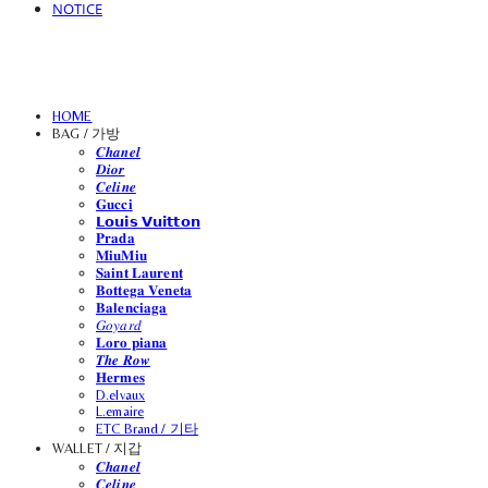
NOTICE
HOME
BAG / 가방
𝑪𝒉𝒂𝒏𝒆𝒍
𝑫𝒊𝒐𝒓
𝑪𝒆𝒍𝒊𝒏𝒆
𝐆𝐮𝐜𝐜𝐢
𝗟𝗼𝘂𝗶𝘀 𝗩𝘂𝗶𝘁𝘁𝗼𝗻
𝐏𝐫𝐚𝐝𝐚
𝐌𝐢𝐮𝐌𝐢𝐮
𝐒𝐚𝐢𝐧𝐭 𝐋𝐚𝐮𝐫𝐞𝐧𝐭
𝐁𝐨𝐭𝐭𝐞𝐠𝐚 𝐕𝐞𝐧𝐞𝐭𝐚
𝐁𝐚𝐥𝐞𝐧𝐜𝐢𝐚𝐠𝐚
𝐺𝑜𝑦𝑎𝑟𝑑
𝐋𝐨𝐫𝐨 𝐩𝐢𝐚𝐧𝐚
𝑻𝒉𝒆 𝑹𝒐𝒘
𝐇𝐞𝐫𝐦𝐞𝐬
D.elvaux
L.emaire
ETC Brand / 기타
WALLET / 지갑
𝑪𝒉𝒂𝒏𝒆𝒍
𝑪𝒆𝒍𝒊𝒏𝒆