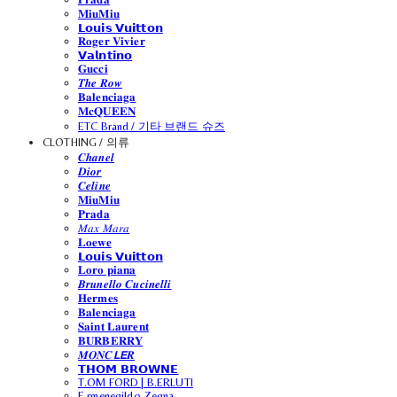
𝐌𝐢𝐮𝐌𝐢𝐮
𝗟𝗼𝘂𝗶𝘀 𝗩𝘂𝗶𝘁𝘁𝗼𝗻
𝐑𝐨𝐠𝐞𝐫 𝐕𝐢𝐯𝐢𝐞𝐫
𝗩𝗮𝗹𝗻𝘁𝗶𝗻𝗼
𝐆𝐮𝐜𝐜𝐢
𝑻𝒉𝒆 𝑹𝒐𝒘
𝐁𝐚𝐥𝐞𝐧𝐜𝐢𝐚𝐠𝐚
𝐌𝐜𝐐𝐔𝐄𝐄𝐍
ETC Brand / 기타 브랜드 슈즈
CLOTHING / 의류
𝑪𝒉𝒂𝒏𝒆𝒍
𝑫𝒊𝒐𝒓
𝑪𝒆𝒍𝒊𝒏𝒆
𝐌𝐢𝐮𝐌𝐢𝐮
𝐏𝐫𝐚𝐝𝐚
𝑀𝑎𝑥 𝑀𝑎𝑟𝑎
𝐋𝐨𝐞𝐰𝐞
𝗟𝗼𝘂𝗶𝘀 𝗩𝘂𝗶𝘁𝘁𝗼𝗻
𝐋𝐨𝐫𝐨 𝐩𝐢𝐚𝐧𝐚
𝑩𝒓𝒖𝒏𝒆𝒍𝒍𝒐 𝑪𝒖𝒄𝒊𝒏𝒆𝒍𝒍𝒊
𝐇𝐞𝐫𝐦𝐞𝐬
𝐁𝐚𝐥𝐞𝐧𝐜𝐢𝐚𝐠𝐚
𝐒𝐚𝐢𝐧𝐭 𝐋𝐚𝐮𝐫𝐞𝐧𝐭
𝐁𝐔𝐑𝐁𝐄𝐑𝐑𝐘
𝑴𝑶𝑵𝑪𝙇𝙀𝑹
𝗧𝗛𝗢𝗠 𝗕𝗥𝗢𝗪𝗡𝗘
T.OM FORD | B.ERLUTI
E.rmenegildo Zegna