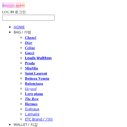
LOG IN
로그인
HOME
BAG / 가방
𝑪𝒉𝒂𝒏𝒆𝒍
𝑫𝒊𝒐𝒓
𝑪𝒆𝒍𝒊𝒏𝒆
𝐆𝐮𝐜𝐜𝐢
𝗟𝗼𝘂𝗶𝘀 𝗩𝘂𝗶𝘁𝘁𝗼𝗻
𝐏𝐫𝐚𝐝𝐚
𝐌𝐢𝐮𝐌𝐢𝐮
𝐒𝐚𝐢𝐧𝐭 𝐋𝐚𝐮𝐫𝐞𝐧𝐭
𝐁𝐨𝐭𝐭𝐞𝐠𝐚 𝐕𝐞𝐧𝐞𝐭𝐚
𝐁𝐚𝐥𝐞𝐧𝐜𝐢𝐚𝐠𝐚
𝐺𝑜𝑦𝑎𝑟𝑑
𝐋𝐨𝐫𝐨 𝐩𝐢𝐚𝐧𝐚
𝑻𝒉𝒆 𝑹𝒐𝒘
𝐇𝐞𝐫𝐦𝐞𝐬
D.elvaux
L.emaire
ETC Brand / 기타
WALLET / 지갑