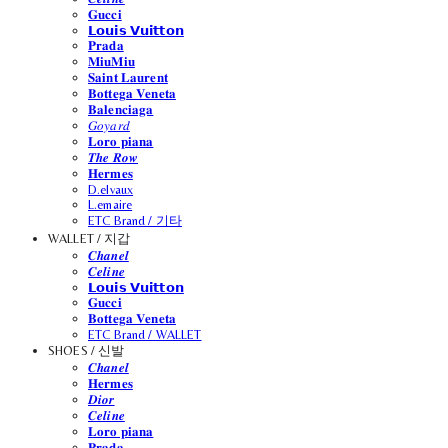
𝐆𝐮𝐜𝐜𝐢
𝗟𝗼𝘂𝗶𝘀 𝗩𝘂𝗶𝘁𝘁𝗼𝗻
𝐏𝐫𝐚𝐝𝐚
𝐌𝐢𝐮𝐌𝐢𝐮
𝐒𝐚𝐢𝐧𝐭 𝐋𝐚𝐮𝐫𝐞𝐧𝐭
𝐁𝐨𝐭𝐭𝐞𝐠𝐚 𝐕𝐞𝐧𝐞𝐭𝐚
𝐁𝐚𝐥𝐞𝐧𝐜𝐢𝐚𝐠𝐚
𝐺𝑜𝑦𝑎𝑟𝑑
𝐋𝐨𝐫𝐨 𝐩𝐢𝐚𝐧𝐚
𝑻𝒉𝒆 𝑹𝒐𝒘
𝐇𝐞𝐫𝐦𝐞𝐬
D.elvaux
L.emaire
ETC Brand / 기타
WALLET / 지갑
𝑪𝒉𝒂𝒏𝒆𝒍
𝑪𝒆𝒍𝒊𝒏𝒆
𝗟𝗼𝘂𝗶𝘀 𝗩𝘂𝗶𝘁𝘁𝗼𝗻
𝐆𝐮𝐜𝐜𝐢
𝐁𝐨𝐭𝐭𝐞𝐠𝐚 𝐕𝐞𝐧𝐞𝐭𝐚
ETC Brand / WALLET
SHOES / 신발
𝑪𝒉𝒂𝒏𝒆𝒍
𝐇𝐞𝐫𝐦𝐞𝐬
𝑫𝒊𝒐𝒓
𝑪𝒆𝒍𝒊𝒏𝒆
𝐋𝐨𝐫𝐨 𝐩𝐢𝐚𝐧𝐚
𝐏𝐫𝐚𝐝𝐚