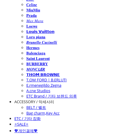
𝑪𝒆𝒍𝒊𝒏𝒆
𝐌𝐢𝐮𝐌𝐢𝐮
𝐏𝐫𝐚𝐝𝐚
𝑀𝑎𝑥 𝑀𝑎𝑟𝑎
𝐋𝐨𝐞𝐰𝐞
𝗟𝗼𝘂𝗶𝘀 𝗩𝘂𝗶𝘁𝘁𝗼𝗻
𝐋𝐨𝐫𝐨 𝐩𝐢𝐚𝐧𝐚
𝑩𝒓𝒖𝒏𝒆𝒍𝒍𝒐 𝑪𝒖𝒄𝒊𝒏𝒆𝒍𝒍𝒊
𝐇𝐞𝐫𝐦𝐞𝐬
𝐁𝐚𝐥𝐞𝐧𝐜𝐢𝐚𝐠𝐚
𝐒𝐚𝐢𝐧𝐭 𝐋𝐚𝐮𝐫𝐞𝐧𝐭
𝐁𝐔𝐑𝐁𝐄𝐑𝐑𝐘
𝑴𝑶𝑵𝑪𝙇𝙀𝑹
𝗧𝗛𝗢𝗠 𝗕𝗥𝗢𝗪𝗡𝗘
T.OM FORD | B.ERLUTI
E.rmenegildo Zegna
A.cne Studios
ETC Brand / 기타 브랜드 의류
ACCESSORY / 악세사리
BELT / 벨트
Bag charm,Key Acc
ETC / 기타 잡화
⭐SALE⭐
💖개인결제💖