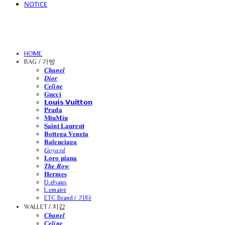
NOTICE
HOME
BAG / 가방
𝑪𝒉𝒂𝒏𝒆𝒍
𝑫𝒊𝒐𝒓
𝑪𝒆𝒍𝒊𝒏𝒆
𝐆𝐮𝐜𝐜𝐢
𝗟𝗼𝘂𝗶𝘀 𝗩𝘂𝗶𝘁𝘁𝗼𝗻
𝐏𝐫𝐚𝐝𝐚
𝐌𝐢𝐮𝐌𝐢𝐮
𝐒𝐚𝐢𝐧𝐭 𝐋𝐚𝐮𝐫𝐞𝐧𝐭
𝐁𝐨𝐭𝐭𝐞𝐠𝐚 𝐕𝐞𝐧𝐞𝐭𝐚
𝐁𝐚𝐥𝐞𝐧𝐜𝐢𝐚𝐠𝐚
𝐺𝑜𝑦𝑎𝑟𝑑
𝐋𝐨𝐫𝐨 𝐩𝐢𝐚𝐧𝐚
𝑻𝒉𝒆 𝑹𝒐𝒘
𝐇𝐞𝐫𝐦𝐞𝐬
D.elvaux
L.emaire
ETC Brand / 기타
WALLET / 지갑
𝑪𝒉𝒂𝒏𝒆𝒍
𝑪𝒆𝒍𝒊𝒏𝒆