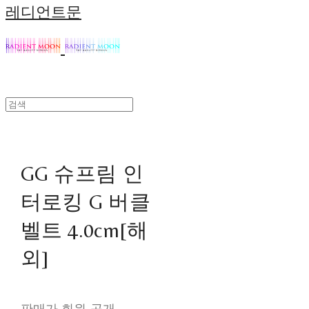
레디언트문
GG 슈프림 인
터로킹 G 버클
벨트 4.0cm[해
외]
판매가 회원 공개