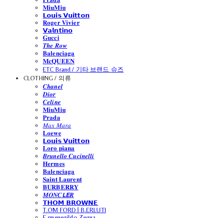
𝐌𝐢𝐮𝐌𝐢𝐮
𝗟𝗼𝘂𝗶𝘀 𝗩𝘂𝗶𝘁𝘁𝗼𝗻
𝐑𝐨𝐠𝐞𝐫 𝐕𝐢𝐯𝐢𝐞𝐫
𝗩𝗮𝗹𝗻𝘁𝗶𝗻𝗼
𝐆𝐮𝐜𝐜𝐢
𝑻𝒉𝒆 𝑹𝒐𝒘
𝐁𝐚𝐥𝐞𝐧𝐜𝐢𝐚𝐠𝐚
𝐌𝐜𝐐𝐔𝐄𝐄𝐍
ETC Brand / 기타 브랜드 슈즈
CLOTHING / 의류
𝑪𝒉𝒂𝒏𝒆𝒍
𝑫𝒊𝒐𝒓
𝑪𝒆𝒍𝒊𝒏𝒆
𝐌𝐢𝐮𝐌𝐢𝐮
𝐏𝐫𝐚𝐝𝐚
𝑀𝑎𝑥 𝑀𝑎𝑟𝑎
𝐋𝐨𝐞𝐰𝐞
𝗟𝗼𝘂𝗶𝘀 𝗩𝘂𝗶𝘁𝘁𝗼𝗻
𝐋𝐨𝐫𝐨 𝐩𝐢𝐚𝐧𝐚
𝑩𝒓𝒖𝒏𝒆𝒍𝒍𝒐 𝑪𝒖𝒄𝒊𝒏𝒆𝒍𝒍𝒊
𝐇𝐞𝐫𝐦𝐞𝐬
𝐁𝐚𝐥𝐞𝐧𝐜𝐢𝐚𝐠𝐚
𝐒𝐚𝐢𝐧𝐭 𝐋𝐚𝐮𝐫𝐞𝐧𝐭
𝐁𝐔𝐑𝐁𝐄𝐑𝐑𝐘
𝑴𝑶𝑵𝑪𝙇𝙀𝑹
𝗧𝗛𝗢𝗠 𝗕𝗥𝗢𝗪𝗡𝗘
T.OM FORD | B.ERLUTI
E.rmenegildo Zegna