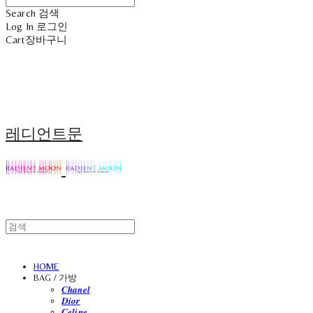
Search
검색
Log In
로그인
Cart
장바구니
레디언트문
HOME
BAG / 가방
𝑪𝒉𝒂𝒏𝒆𝒍
𝑫𝒊𝒐𝒓
𝑪𝒆𝒍𝒊𝒏𝒆