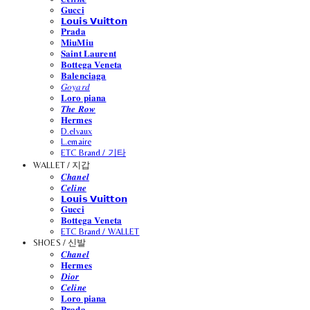
𝐆𝐮𝐜𝐜𝐢
𝗟𝗼𝘂𝗶𝘀 𝗩𝘂𝗶𝘁𝘁𝗼𝗻
𝐏𝐫𝐚𝐝𝐚
𝐌𝐢𝐮𝐌𝐢𝐮
𝐒𝐚𝐢𝐧𝐭 𝐋𝐚𝐮𝐫𝐞𝐧𝐭
𝐁𝐨𝐭𝐭𝐞𝐠𝐚 𝐕𝐞𝐧𝐞𝐭𝐚
𝐁𝐚𝐥𝐞𝐧𝐜𝐢𝐚𝐠𝐚
𝐺𝑜𝑦𝑎𝑟𝑑
𝐋𝐨𝐫𝐨 𝐩𝐢𝐚𝐧𝐚
𝑻𝒉𝒆 𝑹𝒐𝒘
𝐇𝐞𝐫𝐦𝐞𝐬
D.elvaux
L.emaire
ETC Brand / 기타
WALLET / 지갑
𝑪𝒉𝒂𝒏𝒆𝒍
𝑪𝒆𝒍𝒊𝒏𝒆
𝗟𝗼𝘂𝗶𝘀 𝗩𝘂𝗶𝘁𝘁𝗼𝗻
𝐆𝐮𝐜𝐜𝐢
𝐁𝐨𝐭𝐭𝐞𝐠𝐚 𝐕𝐞𝐧𝐞𝐭𝐚
ETC Brand / WALLET
SHOES / 신발
𝑪𝒉𝒂𝒏𝒆𝒍
𝐇𝐞𝐫𝐦𝐞𝐬
𝑫𝒊𝒐𝒓
𝑪𝒆𝒍𝒊𝒏𝒆
𝐋𝐨𝐫𝐨 𝐩𝐢𝐚𝐧𝐚
𝐏𝐫𝐚𝐝𝐚