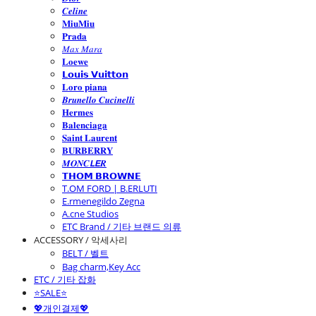
𝑪𝒆𝒍𝒊𝒏𝒆
𝐌𝐢𝐮𝐌𝐢𝐮
𝐏𝐫𝐚𝐝𝐚
𝑀𝑎𝑥 𝑀𝑎𝑟𝑎
𝐋𝐨𝐞𝐰𝐞
𝗟𝗼𝘂𝗶𝘀 𝗩𝘂𝗶𝘁𝘁𝗼𝗻
𝐋𝐨𝐫𝐨 𝐩𝐢𝐚𝐧𝐚
𝑩𝒓𝒖𝒏𝒆𝒍𝒍𝒐 𝑪𝒖𝒄𝒊𝒏𝒆𝒍𝒍𝒊
𝐇𝐞𝐫𝐦𝐞𝐬
𝐁𝐚𝐥𝐞𝐧𝐜𝐢𝐚𝐠𝐚
𝐒𝐚𝐢𝐧𝐭 𝐋𝐚𝐮𝐫𝐞𝐧𝐭
𝐁𝐔𝐑𝐁𝐄𝐑𝐑𝐘
𝑴𝑶𝑵𝑪𝙇𝙀𝑹
𝗧𝗛𝗢𝗠 𝗕𝗥𝗢𝗪𝗡𝗘
T.OM FORD | B.ERLUTI
E.rmenegildo Zegna
A.cne Studios
ETC Brand / 기타 브랜드 의류
ACCESSORY / 악세사리
BELT / 벨트
Bag charm,Key Acc
ETC / 기타 잡화
⭐SALE⭐
💖개인결제💖