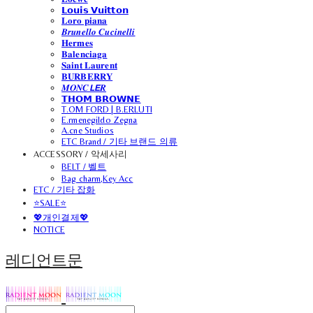
𝗟𝗼𝘂𝗶𝘀 𝗩𝘂𝗶𝘁𝘁𝗼𝗻
𝐋𝐨𝐫𝐨 𝐩𝐢𝐚𝐧𝐚
𝑩𝒓𝒖𝒏𝒆𝒍𝒍𝒐 𝑪𝒖𝒄𝒊𝒏𝒆𝒍𝒍𝒊
𝐇𝐞𝐫𝐦𝐞𝐬
𝐁𝐚𝐥𝐞𝐧𝐜𝐢𝐚𝐠𝐚
𝐒𝐚𝐢𝐧𝐭 𝐋𝐚𝐮𝐫𝐞𝐧𝐭
𝐁𝐔𝐑𝐁𝐄𝐑𝐑𝐘
𝑴𝑶𝑵𝑪𝙇𝙀𝑹
𝗧𝗛𝗢𝗠 𝗕𝗥𝗢𝗪𝗡𝗘
T.OM FORD | B.ERLUTI
E.rmenegildo Zegna
A.cne Studios
ETC Brand / 기타 브랜드 의류
ACCESSORY / 악세사리
BELT / 벨트
Bag charm,Key Acc
ETC / 기타 잡화
⭐SALE⭐
💖개인결제💖
NOTICE
레디언트문