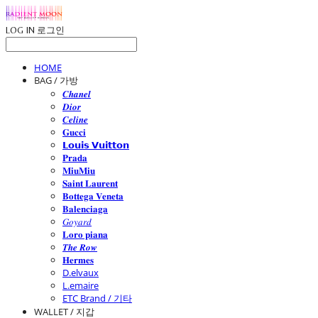
LOG IN
로그인
HOME
BAG / 가방
𝑪𝒉𝒂𝒏𝒆𝒍
𝑫𝒊𝒐𝒓
𝑪𝒆𝒍𝒊𝒏𝒆
𝐆𝐮𝐜𝐜𝐢
𝗟𝗼𝘂𝗶𝘀 𝗩𝘂𝗶𝘁𝘁𝗼𝗻
𝐏𝐫𝐚𝐝𝐚
𝐌𝐢𝐮𝐌𝐢𝐮
𝐒𝐚𝐢𝐧𝐭 𝐋𝐚𝐮𝐫𝐞𝐧𝐭
𝐁𝐨𝐭𝐭𝐞𝐠𝐚 𝐕𝐞𝐧𝐞𝐭𝐚
𝐁𝐚𝐥𝐞𝐧𝐜𝐢𝐚𝐠𝐚
𝐺𝑜𝑦𝑎𝑟𝑑
𝐋𝐨𝐫𝐨 𝐩𝐢𝐚𝐧𝐚
𝑻𝒉𝒆 𝑹𝒐𝒘
𝐇𝐞𝐫𝐦𝐞𝐬
D.elvaux
L.emaire
ETC Brand / 기타
WALLET / 지갑