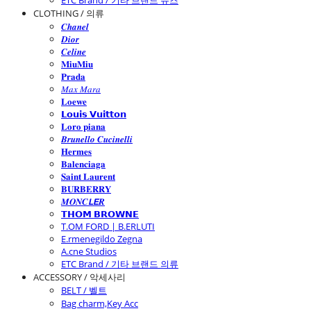
ETC Brand / 기타 브랜드 슈즈
CLOTHING / 의류
𝑪𝒉𝒂𝒏𝒆𝒍
𝑫𝒊𝒐𝒓
𝑪𝒆𝒍𝒊𝒏𝒆
𝐌𝐢𝐮𝐌𝐢𝐮
𝐏𝐫𝐚𝐝𝐚
𝑀𝑎𝑥 𝑀𝑎𝑟𝑎
𝐋𝐨𝐞𝐰𝐞
𝗟𝗼𝘂𝗶𝘀 𝗩𝘂𝗶𝘁𝘁𝗼𝗻
𝐋𝐨𝐫𝐨 𝐩𝐢𝐚𝐧𝐚
𝑩𝒓𝒖𝒏𝒆𝒍𝒍𝒐 𝑪𝒖𝒄𝒊𝒏𝒆𝒍𝒍𝒊
𝐇𝐞𝐫𝐦𝐞𝐬
𝐁𝐚𝐥𝐞𝐧𝐜𝐢𝐚𝐠𝐚
𝐒𝐚𝐢𝐧𝐭 𝐋𝐚𝐮𝐫𝐞𝐧𝐭
𝐁𝐔𝐑𝐁𝐄𝐑𝐑𝐘
𝑴𝑶𝑵𝑪𝙇𝙀𝑹
𝗧𝗛𝗢𝗠 𝗕𝗥𝗢𝗪𝗡𝗘
T.OM FORD | B.ERLUTI
E.rmenegildo Zegna
A.cne Studios
ETC Brand / 기타 브랜드 의류
ACCESSORY / 악세사리
BELT / 벨트
Bag charm,Key Acc