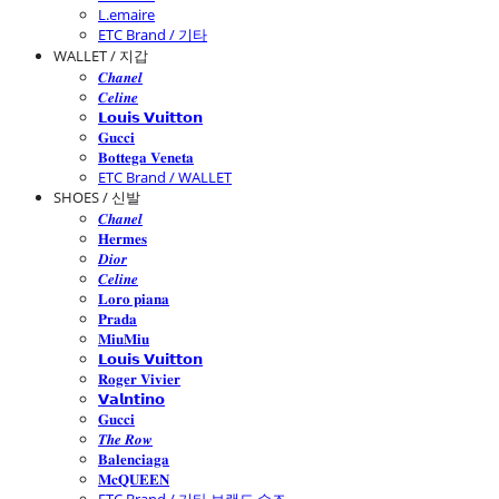
L.emaire
ETC Brand / 기타
WALLET / 지갑
𝑪𝒉𝒂𝒏𝒆𝒍
𝑪𝒆𝒍𝒊𝒏𝒆
𝗟𝗼𝘂𝗶𝘀 𝗩𝘂𝗶𝘁𝘁𝗼𝗻
𝐆𝐮𝐜𝐜𝐢
𝐁𝐨𝐭𝐭𝐞𝐠𝐚 𝐕𝐞𝐧𝐞𝐭𝐚
ETC Brand / WALLET
SHOES / 신발
𝑪𝒉𝒂𝒏𝒆𝒍
𝐇𝐞𝐫𝐦𝐞𝐬
𝑫𝒊𝒐𝒓
𝑪𝒆𝒍𝒊𝒏𝒆
𝐋𝐨𝐫𝐨 𝐩𝐢𝐚𝐧𝐚
𝐏𝐫𝐚𝐝𝐚
𝐌𝐢𝐮𝐌𝐢𝐮
𝗟𝗼𝘂𝗶𝘀 𝗩𝘂𝗶𝘁𝘁𝗼𝗻
𝐑𝐨𝐠𝐞𝐫 𝐕𝐢𝐯𝐢𝐞𝐫
𝗩𝗮𝗹𝗻𝘁𝗶𝗻𝗼
𝐆𝐮𝐜𝐜𝐢
𝑻𝒉𝒆 𝑹𝒐𝒘
𝐁𝐚𝐥𝐞𝐧𝐜𝐢𝐚𝐠𝐚
𝐌𝐜𝐐𝐔𝐄𝐄𝐍