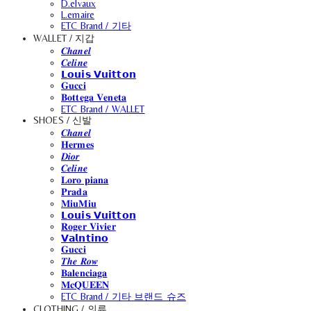
D.elvaux
L.emaire
ETC Brand / 기타
WALLET / 지갑
𝑪𝒉𝒂𝒏𝒆𝒍
𝑪𝒆𝒍𝒊𝒏𝒆
𝗟𝗼𝘂𝗶𝘀 𝗩𝘂𝗶𝘁𝘁𝗼𝗻
𝐆𝐮𝐜𝐜𝐢
𝐁𝐨𝐭𝐭𝐞𝐠𝐚 𝐕𝐞𝐧𝐞𝐭𝐚
ETC Brand / WALLET
SHOES / 신발
𝑪𝒉𝒂𝒏𝒆𝒍
𝐇𝐞𝐫𝐦𝐞𝐬
𝑫𝒊𝒐𝒓
𝑪𝒆𝒍𝒊𝒏𝒆
𝐋𝐨𝐫𝐨 𝐩𝐢𝐚𝐧𝐚
𝐏𝐫𝐚𝐝𝐚
𝐌𝐢𝐮𝐌𝐢𝐮
𝗟𝗼𝘂𝗶𝘀 𝗩𝘂𝗶𝘁𝘁𝗼𝗻
𝐑𝐨𝐠𝐞𝐫 𝐕𝐢𝐯𝐢𝐞𝐫
𝗩𝗮𝗹𝗻𝘁𝗶𝗻𝗼
𝐆𝐮𝐜𝐜𝐢
𝑻𝒉𝒆 𝑹𝒐𝒘
𝐁𝐚𝐥𝐞𝐧𝐜𝐢𝐚𝐠𝐚
𝐌𝐜𝐐𝐔𝐄𝐄𝐍
ETC Brand / 기타 브랜드 슈즈
CLOTHING / 의류