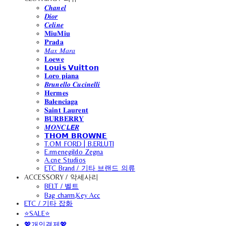
𝑪𝒉𝒂𝒏𝒆𝒍
𝑫𝒊𝒐𝒓
𝑪𝒆𝒍𝒊𝒏𝒆
𝐌𝐢𝐮𝐌𝐢𝐮
𝐏𝐫𝐚𝐝𝐚
𝑀𝑎𝑥 𝑀𝑎𝑟𝑎
𝐋𝐨𝐞𝐰𝐞
𝗟𝗼𝘂𝗶𝘀 𝗩𝘂𝗶𝘁𝘁𝗼𝗻
𝐋𝐨𝐫𝐨 𝐩𝐢𝐚𝐧𝐚
𝑩𝒓𝒖𝒏𝒆𝒍𝒍𝒐 𝑪𝒖𝒄𝒊𝒏𝒆𝒍𝒍𝒊
𝐇𝐞𝐫𝐦𝐞𝐬
𝐁𝐚𝐥𝐞𝐧𝐜𝐢𝐚𝐠𝐚
𝐒𝐚𝐢𝐧𝐭 𝐋𝐚𝐮𝐫𝐞𝐧𝐭
𝐁𝐔𝐑𝐁𝐄𝐑𝐑𝐘
𝑴𝑶𝑵𝑪𝙇𝙀𝑹
𝗧𝗛𝗢𝗠 𝗕𝗥𝗢𝗪𝗡𝗘
T.OM FORD | B.ERLUTI
E.rmenegildo Zegna
A.cne Studios
ETC Brand / 기타 브랜드 의류
ACCESSORY / 악세사리
BELT / 벨트
Bag charm,Key Acc
ETC / 기타 잡화
⭐SALE⭐
💖개인결제💖