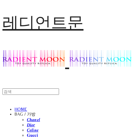
레디언트문
HOME
BAG / 가방
𝑪𝒉𝒂𝒏𝒆𝒍
𝑫𝒊𝒐𝒓
𝑪𝒆𝒍𝒊𝒏𝒆
𝐆𝐮𝐜𝐜𝐢