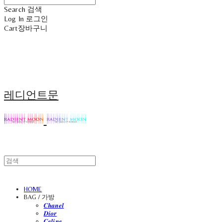
Search
검색
Log In
로그인
Cart
장바구니
레디언트문
HOME
BAG / 가방
𝑪𝒉𝒂𝒏𝒆𝒍
𝑫𝒊𝒐𝒓
𝑪𝒆𝒍𝒊𝒏𝒆