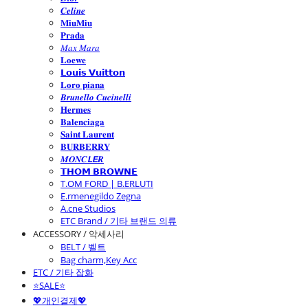
𝑪𝒆𝒍𝒊𝒏𝒆
𝐌𝐢𝐮𝐌𝐢𝐮
𝐏𝐫𝐚𝐝𝐚
𝑀𝑎𝑥 𝑀𝑎𝑟𝑎
𝐋𝐨𝐞𝐰𝐞
𝗟𝗼𝘂𝗶𝘀 𝗩𝘂𝗶𝘁𝘁𝗼𝗻
𝐋𝐨𝐫𝐨 𝐩𝐢𝐚𝐧𝐚
𝑩𝒓𝒖𝒏𝒆𝒍𝒍𝒐 𝑪𝒖𝒄𝒊𝒏𝒆𝒍𝒍𝒊
𝐇𝐞𝐫𝐦𝐞𝐬
𝐁𝐚𝐥𝐞𝐧𝐜𝐢𝐚𝐠𝐚
𝐒𝐚𝐢𝐧𝐭 𝐋𝐚𝐮𝐫𝐞𝐧𝐭
𝐁𝐔𝐑𝐁𝐄𝐑𝐑𝐘
𝑴𝑶𝑵𝑪𝙇𝙀𝑹
𝗧𝗛𝗢𝗠 𝗕𝗥𝗢𝗪𝗡𝗘
T.OM FORD | B.ERLUTI
E.rmenegildo Zegna
A.cne Studios
ETC Brand / 기타 브랜드 의류
ACCESSORY / 악세사리
BELT / 벨트
Bag charm,Key Acc
ETC / 기타 잡화
⭐SALE⭐
💖개인결제💖