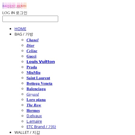
LOG IN
로그인
HOME
BAG / 가방
𝑪𝒉𝒂𝒏𝒆𝒍
𝑫𝒊𝒐𝒓
𝑪𝒆𝒍𝒊𝒏𝒆
𝐆𝐮𝐜𝐜𝐢
𝗟𝗼𝘂𝗶𝘀 𝗩𝘂𝗶𝘁𝘁𝗼𝗻
𝐏𝐫𝐚𝐝𝐚
𝐌𝐢𝐮𝐌𝐢𝐮
𝐒𝐚𝐢𝐧𝐭 𝐋𝐚𝐮𝐫𝐞𝐧𝐭
𝐁𝐨𝐭𝐭𝐞𝐠𝐚 𝐕𝐞𝐧𝐞𝐭𝐚
𝐁𝐚𝐥𝐞𝐧𝐜𝐢𝐚𝐠𝐚
𝐺𝑜𝑦𝑎𝑟𝑑
𝐋𝐨𝐫𝐨 𝐩𝐢𝐚𝐧𝐚
𝑻𝒉𝒆 𝑹𝒐𝒘
𝐇𝐞𝐫𝐦𝐞𝐬
D.elvaux
L.emaire
ETC Brand / 기타
WALLET / 지갑