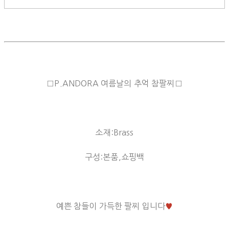
□P.ANDORA 여름날의 추억 참팔찌□
소재:Brass
구성:본품,쇼핑백
예쁜 참들이 가득한 팔찌 입니다
♥