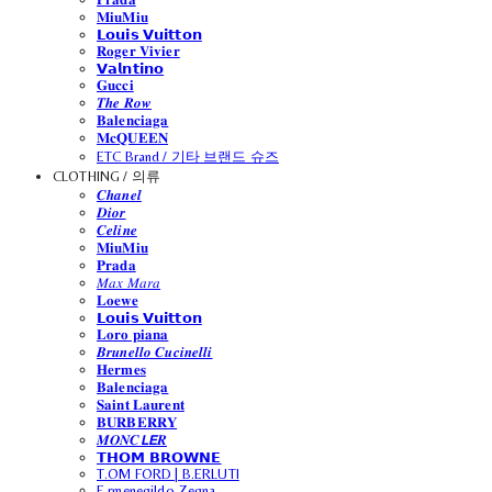
𝐌𝐢𝐮𝐌𝐢𝐮
𝗟𝗼𝘂𝗶𝘀 𝗩𝘂𝗶𝘁𝘁𝗼𝗻
𝐑𝐨𝐠𝐞𝐫 𝐕𝐢𝐯𝐢𝐞𝐫
𝗩𝗮𝗹𝗻𝘁𝗶𝗻𝗼
𝐆𝐮𝐜𝐜𝐢
𝑻𝒉𝒆 𝑹𝒐𝒘
𝐁𝐚𝐥𝐞𝐧𝐜𝐢𝐚𝐠𝐚
𝐌𝐜𝐐𝐔𝐄𝐄𝐍
ETC Brand / 기타 브랜드 슈즈
CLOTHING / 의류
𝑪𝒉𝒂𝒏𝒆𝒍
𝑫𝒊𝒐𝒓
𝑪𝒆𝒍𝒊𝒏𝒆
𝐌𝐢𝐮𝐌𝐢𝐮
𝐏𝐫𝐚𝐝𝐚
𝑀𝑎𝑥 𝑀𝑎𝑟𝑎
𝐋𝐨𝐞𝐰𝐞
𝗟𝗼𝘂𝗶𝘀 𝗩𝘂𝗶𝘁𝘁𝗼𝗻
𝐋𝐨𝐫𝐨 𝐩𝐢𝐚𝐧𝐚
𝑩𝒓𝒖𝒏𝒆𝒍𝒍𝒐 𝑪𝒖𝒄𝒊𝒏𝒆𝒍𝒍𝒊
𝐇𝐞𝐫𝐦𝐞𝐬
𝐁𝐚𝐥𝐞𝐧𝐜𝐢𝐚𝐠𝐚
𝐒𝐚𝐢𝐧𝐭 𝐋𝐚𝐮𝐫𝐞𝐧𝐭
𝐁𝐔𝐑𝐁𝐄𝐑𝐑𝐘
𝑴𝑶𝑵𝑪𝙇𝙀𝑹
𝗧𝗛𝗢𝗠 𝗕𝗥𝗢𝗪𝗡𝗘
T.OM FORD | B.ERLUTI
E.rmenegildo Zegna