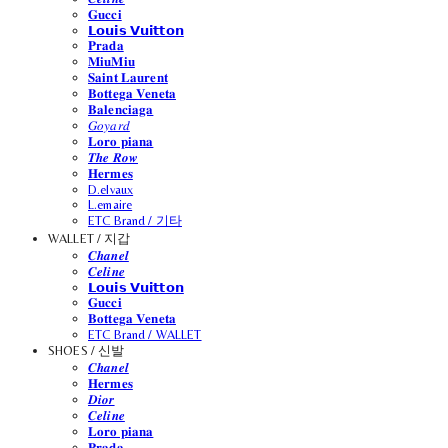
𝐆𝐮𝐜𝐜𝐢
𝗟𝗼𝘂𝗶𝘀 𝗩𝘂𝗶𝘁𝘁𝗼𝗻
𝐏𝐫𝐚𝐝𝐚
𝐌𝐢𝐮𝐌𝐢𝐮
𝐒𝐚𝐢𝐧𝐭 𝐋𝐚𝐮𝐫𝐞𝐧𝐭
𝐁𝐨𝐭𝐭𝐞𝐠𝐚 𝐕𝐞𝐧𝐞𝐭𝐚
𝐁𝐚𝐥𝐞𝐧𝐜𝐢𝐚𝐠𝐚
𝐺𝑜𝑦𝑎𝑟𝑑
𝐋𝐨𝐫𝐨 𝐩𝐢𝐚𝐧𝐚
𝑻𝒉𝒆 𝑹𝒐𝒘
𝐇𝐞𝐫𝐦𝐞𝐬
D.elvaux
L.emaire
ETC Brand / 기타
WALLET / 지갑
𝑪𝒉𝒂𝒏𝒆𝒍
𝑪𝒆𝒍𝒊𝒏𝒆
𝗟𝗼𝘂𝗶𝘀 𝗩𝘂𝗶𝘁𝘁𝗼𝗻
𝐆𝐮𝐜𝐜𝐢
𝐁𝐨𝐭𝐭𝐞𝐠𝐚 𝐕𝐞𝐧𝐞𝐭𝐚
ETC Brand / WALLET
SHOES / 신발
𝑪𝒉𝒂𝒏𝒆𝒍
𝐇𝐞𝐫𝐦𝐞𝐬
𝑫𝒊𝒐𝒓
𝑪𝒆𝒍𝒊𝒏𝒆
𝐋𝐨𝐫𝐨 𝐩𝐢𝐚𝐧𝐚
𝐏𝐫𝐚𝐝𝐚