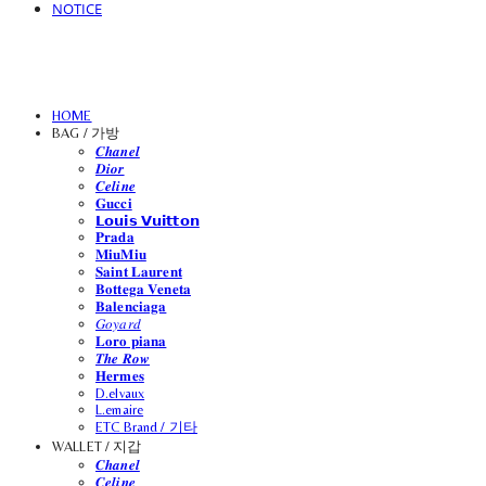
NOTICE
HOME
BAG / 가방
𝑪𝒉𝒂𝒏𝒆𝒍
𝑫𝒊𝒐𝒓
𝑪𝒆𝒍𝒊𝒏𝒆
𝐆𝐮𝐜𝐜𝐢
𝗟𝗼𝘂𝗶𝘀 𝗩𝘂𝗶𝘁𝘁𝗼𝗻
𝐏𝐫𝐚𝐝𝐚
𝐌𝐢𝐮𝐌𝐢𝐮
𝐒𝐚𝐢𝐧𝐭 𝐋𝐚𝐮𝐫𝐞𝐧𝐭
𝐁𝐨𝐭𝐭𝐞𝐠𝐚 𝐕𝐞𝐧𝐞𝐭𝐚
𝐁𝐚𝐥𝐞𝐧𝐜𝐢𝐚𝐠𝐚
𝐺𝑜𝑦𝑎𝑟𝑑
𝐋𝐨𝐫𝐨 𝐩𝐢𝐚𝐧𝐚
𝑻𝒉𝒆 𝑹𝒐𝒘
𝐇𝐞𝐫𝐦𝐞𝐬
D.elvaux
L.emaire
ETC Brand / 기타
WALLET / 지갑
𝑪𝒉𝒂𝒏𝒆𝒍
𝑪𝒆𝒍𝒊𝒏𝒆