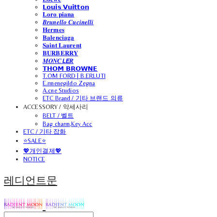
𝗟𝗼𝘂𝗶𝘀 𝗩𝘂𝗶𝘁𝘁𝗼𝗻
𝐋𝐨𝐫𝐨 𝐩𝐢𝐚𝐧𝐚
𝑩𝒓𝒖𝒏𝒆𝒍𝒍𝒐 𝑪𝒖𝒄𝒊𝒏𝒆𝒍𝒍𝒊
𝐇𝐞𝐫𝐦𝐞𝐬
𝐁𝐚𝐥𝐞𝐧𝐜𝐢𝐚𝐠𝐚
𝐒𝐚𝐢𝐧𝐭 𝐋𝐚𝐮𝐫𝐞𝐧𝐭
𝐁𝐔𝐑𝐁𝐄𝐑𝐑𝐘
𝑴𝑶𝑵𝑪𝙇𝙀𝑹
𝗧𝗛𝗢𝗠 𝗕𝗥𝗢𝗪𝗡𝗘
T.OM FORD | B.ERLUTI
E.rmenegildo Zegna
A.cne Studios
ETC Brand / 기타 브랜드 의류
ACCESSORY / 악세사리
BELT / 벨트
Bag charm,Key Acc
ETC / 기타 잡화
⭐SALE⭐
💖개인결제💖
NOTICE
레디언트문