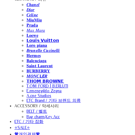
𝑪𝒉𝒂𝒏𝒆𝒍
𝑫𝒊𝒐𝒓
𝑪𝒆𝒍𝒊𝒏𝒆
𝐌𝐢𝐮𝐌𝐢𝐮
𝐏𝐫𝐚𝐝𝐚
𝑀𝑎𝑥 𝑀𝑎𝑟𝑎
𝐋𝐨𝐞𝐰𝐞
𝗟𝗼𝘂𝗶𝘀 𝗩𝘂𝗶𝘁𝘁𝗼𝗻
𝐋𝐨𝐫𝐨 𝐩𝐢𝐚𝐧𝐚
𝑩𝒓𝒖𝒏𝒆𝒍𝒍𝒐 𝑪𝒖𝒄𝒊𝒏𝒆𝒍𝒍𝒊
𝐇𝐞𝐫𝐦𝐞𝐬
𝐁𝐚𝐥𝐞𝐧𝐜𝐢𝐚𝐠𝐚
𝐒𝐚𝐢𝐧𝐭 𝐋𝐚𝐮𝐫𝐞𝐧𝐭
𝐁𝐔𝐑𝐁𝐄𝐑𝐑𝐘
𝑴𝑶𝑵𝑪𝙇𝙀𝑹
𝗧𝗛𝗢𝗠 𝗕𝗥𝗢𝗪𝗡𝗘
T.OM FORD | B.ERLUTI
E.rmenegildo Zegna
A.cne Studios
ETC Brand / 기타 브랜드 의류
ACCESSORY / 악세사리
BELT / 벨트
Bag charm,Key Acc
ETC / 기타 잡화
⭐SALE⭐
💖개인결제💖