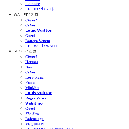
L.emaire
ETC Brand / 기타
WALLET / 지갑
𝑪𝒉𝒂𝒏𝒆𝒍
𝑪𝒆𝒍𝒊𝒏𝒆
𝗟𝗼𝘂𝗶𝘀 𝗩𝘂𝗶𝘁𝘁𝗼𝗻
𝐆𝐮𝐜𝐜𝐢
𝐁𝐨𝐭𝐭𝐞𝐠𝐚 𝐕𝐞𝐧𝐞𝐭𝐚
ETC Brand / WALLET
SHOES / 신발
𝑪𝒉𝒂𝒏𝒆𝒍
𝐇𝐞𝐫𝐦𝐞𝐬
𝑫𝒊𝒐𝒓
𝑪𝒆𝒍𝒊𝒏𝒆
𝐋𝐨𝐫𝐨 𝐩𝐢𝐚𝐧𝐚
𝐏𝐫𝐚𝐝𝐚
𝐌𝐢𝐮𝐌𝐢𝐮
𝗟𝗼𝘂𝗶𝘀 𝗩𝘂𝗶𝘁𝘁𝗼𝗻
𝐑𝐨𝐠𝐞𝐫 𝐕𝐢𝐯𝐢𝐞𝐫
𝗩𝗮𝗹𝗻𝘁𝗶𝗻𝗼
𝐆𝐮𝐜𝐜𝐢
𝑻𝒉𝒆 𝑹𝒐𝒘
𝐁𝐚𝐥𝐞𝐧𝐜𝐢𝐚𝐠𝐚
𝐌𝐜𝐐𝐔𝐄𝐄𝐍