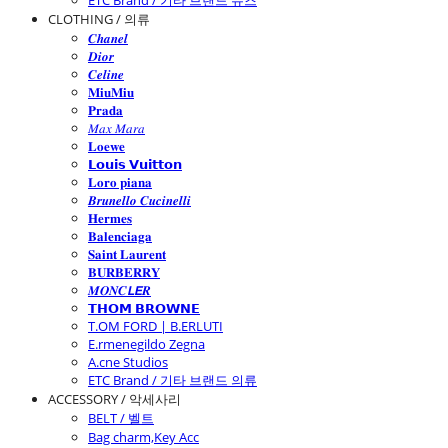
ETC Brand / 기타 브랜드 슈즈
CLOTHING / 의류
𝑪𝒉𝒂𝒏𝒆𝒍
𝑫𝒊𝒐𝒓
𝑪𝒆𝒍𝒊𝒏𝒆
𝐌𝐢𝐮𝐌𝐢𝐮
𝐏𝐫𝐚𝐝𝐚
𝑀𝑎𝑥 𝑀𝑎𝑟𝑎
𝐋𝐨𝐞𝐰𝐞
𝗟𝗼𝘂𝗶𝘀 𝗩𝘂𝗶𝘁𝘁𝗼𝗻
𝐋𝐨𝐫𝐨 𝐩𝐢𝐚𝐧𝐚
𝑩𝒓𝒖𝒏𝒆𝒍𝒍𝒐 𝑪𝒖𝒄𝒊𝒏𝒆𝒍𝒍𝒊
𝐇𝐞𝐫𝐦𝐞𝐬
𝐁𝐚𝐥𝐞𝐧𝐜𝐢𝐚𝐠𝐚
𝐒𝐚𝐢𝐧𝐭 𝐋𝐚𝐮𝐫𝐞𝐧𝐭
𝐁𝐔𝐑𝐁𝐄𝐑𝐑𝐘
𝑴𝑶𝑵𝑪𝙇𝙀𝑹
𝗧𝗛𝗢𝗠 𝗕𝗥𝗢𝗪𝗡𝗘
T.OM FORD | B.ERLUTI
E.rmenegildo Zegna
A.cne Studios
ETC Brand / 기타 브랜드 의류
ACCESSORY / 악세사리
BELT / 벨트
Bag charm,Key Acc