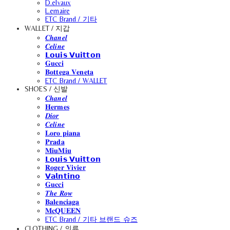
D.elvaux
L.emaire
ETC Brand / 기타
WALLET / 지갑
𝑪𝒉𝒂𝒏𝒆𝒍
𝑪𝒆𝒍𝒊𝒏𝒆
𝗟𝗼𝘂𝗶𝘀 𝗩𝘂𝗶𝘁𝘁𝗼𝗻
𝐆𝐮𝐜𝐜𝐢
𝐁𝐨𝐭𝐭𝐞𝐠𝐚 𝐕𝐞𝐧𝐞𝐭𝐚
ETC Brand / WALLET
SHOES / 신발
𝑪𝒉𝒂𝒏𝒆𝒍
𝐇𝐞𝐫𝐦𝐞𝐬
𝑫𝒊𝒐𝒓
𝑪𝒆𝒍𝒊𝒏𝒆
𝐋𝐨𝐫𝐨 𝐩𝐢𝐚𝐧𝐚
𝐏𝐫𝐚𝐝𝐚
𝐌𝐢𝐮𝐌𝐢𝐮
𝗟𝗼𝘂𝗶𝘀 𝗩𝘂𝗶𝘁𝘁𝗼𝗻
𝐑𝐨𝐠𝐞𝐫 𝐕𝐢𝐯𝐢𝐞𝐫
𝗩𝗮𝗹𝗻𝘁𝗶𝗻𝗼
𝐆𝐮𝐜𝐜𝐢
𝑻𝒉𝒆 𝑹𝒐𝒘
𝐁𝐚𝐥𝐞𝐧𝐜𝐢𝐚𝐠𝐚
𝐌𝐜𝐐𝐔𝐄𝐄𝐍
ETC Brand / 기타 브랜드 슈즈
CLOTHING / 의류