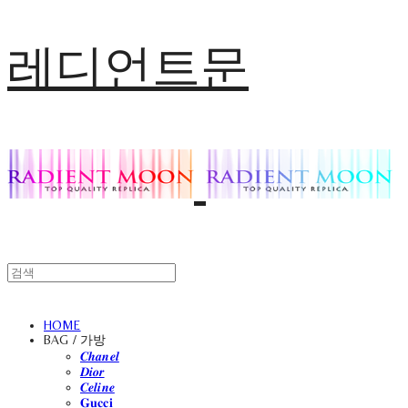
레디언트문
HOME
BAG / 가방
𝑪𝒉𝒂𝒏𝒆𝒍
𝑫𝒊𝒐𝒓
𝑪𝒆𝒍𝒊𝒏𝒆
𝐆𝐮𝐜𝐜𝐢