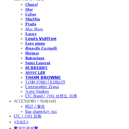
𝑪𝒉𝒂𝒏𝒆𝒍
𝑫𝒊𝒐𝒓
𝑪𝒆𝒍𝒊𝒏𝒆
𝐌𝐢𝐮𝐌𝐢𝐮
𝐏𝐫𝐚𝐝𝐚
𝑀𝑎𝑥 𝑀𝑎𝑟𝑎
𝐋𝐨𝐞𝐰𝐞
𝗟𝗼𝘂𝗶𝘀 𝗩𝘂𝗶𝘁𝘁𝗼𝗻
𝐋𝐨𝐫𝐨 𝐩𝐢𝐚𝐧𝐚
𝑩𝒓𝒖𝒏𝒆𝒍𝒍𝒐 𝑪𝒖𝒄𝒊𝒏𝒆𝒍𝒍𝒊
𝐇𝐞𝐫𝐦𝐞𝐬
𝐁𝐚𝐥𝐞𝐧𝐜𝐢𝐚𝐠𝐚
𝐒𝐚𝐢𝐧𝐭 𝐋𝐚𝐮𝐫𝐞𝐧𝐭
𝐁𝐔𝐑𝐁𝐄𝐑𝐑𝐘
𝑴𝑶𝑵𝑪𝙇𝙀𝑹
𝗧𝗛𝗢𝗠 𝗕𝗥𝗢𝗪𝗡𝗘
T.OM FORD | B.ERLUTI
E.rmenegildo Zegna
A.cne Studios
ETC Brand / 기타 브랜드 의류
ACCESSORY / 악세사리
BELT / 벨트
Bag charm,Key Acc
ETC / 기타 잡화
⭐SALE⭐
💖개인결제💖