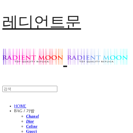
레디언트문
HOME
BAG / 가방
𝑪𝒉𝒂𝒏𝒆𝒍
𝑫𝒊𝒐𝒓
𝑪𝒆𝒍𝒊𝒏𝒆
𝐆𝐮𝐜𝐜𝐢