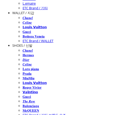
L.emaire
ETC Brand / 기타
WALLET / 지갑
𝑪𝒉𝒂𝒏𝒆𝒍
𝑪𝒆𝒍𝒊𝒏𝒆
𝗟𝗼𝘂𝗶𝘀 𝗩𝘂𝗶𝘁𝘁𝗼𝗻
𝐆𝐮𝐜𝐜𝐢
𝐁𝐨𝐭𝐭𝐞𝐠𝐚 𝐕𝐞𝐧𝐞𝐭𝐚
ETC Brand / WALLET
SHOES / 신발
𝑪𝒉𝒂𝒏𝒆𝒍
𝐇𝐞𝐫𝐦𝐞𝐬
𝑫𝒊𝒐𝒓
𝑪𝒆𝒍𝒊𝒏𝒆
𝐋𝐨𝐫𝐨 𝐩𝐢𝐚𝐧𝐚
𝐏𝐫𝐚𝐝𝐚
𝐌𝐢𝐮𝐌𝐢𝐮
𝗟𝗼𝘂𝗶𝘀 𝗩𝘂𝗶𝘁𝘁𝗼𝗻
𝐑𝐨𝐠𝐞𝐫 𝐕𝐢𝐯𝐢𝐞𝐫
𝗩𝗮𝗹𝗻𝘁𝗶𝗻𝗼
𝐆𝐮𝐜𝐜𝐢
𝑻𝒉𝒆 𝑹𝒐𝒘
𝐁𝐚𝐥𝐞𝐧𝐜𝐢𝐚𝐠𝐚
𝐌𝐜𝐐𝐔𝐄𝐄𝐍