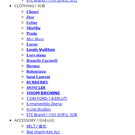
ETC Brand / 기타 브랜드 슈즈
CLOTHING / 의류
𝑪𝒉𝒂𝒏𝒆𝒍
𝑫𝒊𝒐𝒓
𝑪𝒆𝒍𝒊𝒏𝒆
𝐌𝐢𝐮𝐌𝐢𝐮
𝐏𝐫𝐚𝐝𝐚
𝑀𝑎𝑥 𝑀𝑎𝑟𝑎
𝐋𝐨𝐞𝐰𝐞
𝗟𝗼𝘂𝗶𝘀 𝗩𝘂𝗶𝘁𝘁𝗼𝗻
𝐋𝐨𝐫𝐨 𝐩𝐢𝐚𝐧𝐚
𝑩𝒓𝒖𝒏𝒆𝒍𝒍𝒐 𝑪𝒖𝒄𝒊𝒏𝒆𝒍𝒍𝒊
𝐇𝐞𝐫𝐦𝐞𝐬
𝐁𝐚𝐥𝐞𝐧𝐜𝐢𝐚𝐠𝐚
𝐒𝐚𝐢𝐧𝐭 𝐋𝐚𝐮𝐫𝐞𝐧𝐭
𝐁𝐔𝐑𝐁𝐄𝐑𝐑𝐘
𝑴𝑶𝑵𝑪𝙇𝙀𝑹
𝗧𝗛𝗢𝗠 𝗕𝗥𝗢𝗪𝗡𝗘
T.OM FORD | B.ERLUTI
E.rmenegildo Zegna
A.cne Studios
ETC Brand / 기타 브랜드 의류
ACCESSORY / 악세사리
BELT / 벨트
Bag charm,Key Acc