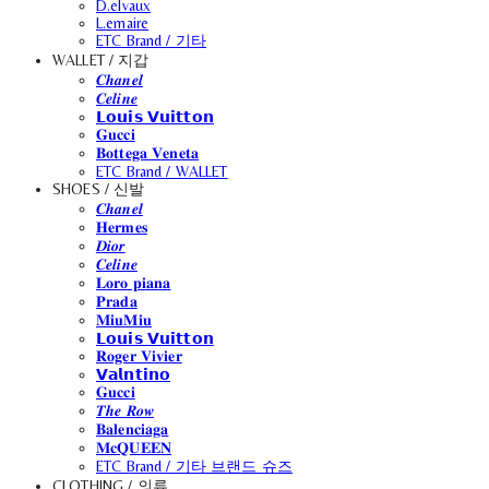
D.elvaux
L.emaire
ETC Brand / 기타
WALLET / 지갑
𝑪𝒉𝒂𝒏𝒆𝒍
𝑪𝒆𝒍𝒊𝒏𝒆
𝗟𝗼𝘂𝗶𝘀 𝗩𝘂𝗶𝘁𝘁𝗼𝗻
𝐆𝐮𝐜𝐜𝐢
𝐁𝐨𝐭𝐭𝐞𝐠𝐚 𝐕𝐞𝐧𝐞𝐭𝐚
ETC Brand / WALLET
SHOES / 신발
𝑪𝒉𝒂𝒏𝒆𝒍
𝐇𝐞𝐫𝐦𝐞𝐬
𝑫𝒊𝒐𝒓
𝑪𝒆𝒍𝒊𝒏𝒆
𝐋𝐨𝐫𝐨 𝐩𝐢𝐚𝐧𝐚
𝐏𝐫𝐚𝐝𝐚
𝐌𝐢𝐮𝐌𝐢𝐮
𝗟𝗼𝘂𝗶𝘀 𝗩𝘂𝗶𝘁𝘁𝗼𝗻
𝐑𝐨𝐠𝐞𝐫 𝐕𝐢𝐯𝐢𝐞𝐫
𝗩𝗮𝗹𝗻𝘁𝗶𝗻𝗼
𝐆𝐮𝐜𝐜𝐢
𝑻𝒉𝒆 𝑹𝒐𝒘
𝐁𝐚𝐥𝐞𝐧𝐜𝐢𝐚𝐠𝐚
𝐌𝐜𝐐𝐔𝐄𝐄𝐍
ETC Brand / 기타 브랜드 슈즈
CLOTHING / 의류