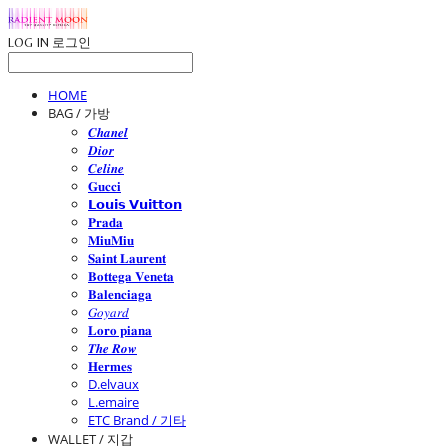
LOG IN
로그인
HOME
BAG / 가방
𝑪𝒉𝒂𝒏𝒆𝒍
𝑫𝒊𝒐𝒓
𝑪𝒆𝒍𝒊𝒏𝒆
𝐆𝐮𝐜𝐜𝐢
𝗟𝗼𝘂𝗶𝘀 𝗩𝘂𝗶𝘁𝘁𝗼𝗻
𝐏𝐫𝐚𝐝𝐚
𝐌𝐢𝐮𝐌𝐢𝐮
𝐒𝐚𝐢𝐧𝐭 𝐋𝐚𝐮𝐫𝐞𝐧𝐭
𝐁𝐨𝐭𝐭𝐞𝐠𝐚 𝐕𝐞𝐧𝐞𝐭𝐚
𝐁𝐚𝐥𝐞𝐧𝐜𝐢𝐚𝐠𝐚
𝐺𝑜𝑦𝑎𝑟𝑑
𝐋𝐨𝐫𝐨 𝐩𝐢𝐚𝐧𝐚
𝑻𝒉𝒆 𝑹𝒐𝒘
𝐇𝐞𝐫𝐦𝐞𝐬
D.elvaux
L.emaire
ETC Brand / 기타
WALLET / 지갑