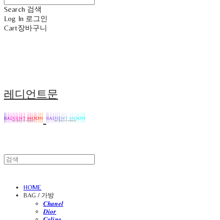
Search
검색
Log In
로그인
Cart
장바구니
레디언트문
HOME
BAG / 가방
𝑪𝒉𝒂𝒏𝒆𝒍
𝑫𝒊𝒐𝒓
𝑪𝒆𝒍𝒊𝒏𝒆