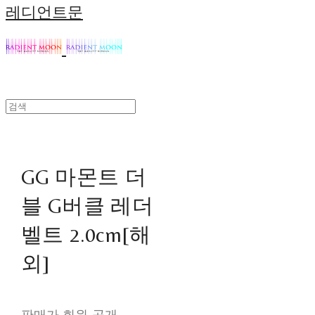
레디언트문
GG 마몬트 더
블 G버클 레더
벨트 2.0cm[해
외]
판매가 회원 공개