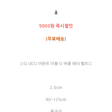
⬇
5000원 즉시할인
(무료배송)
□G.UCCI 마몬트 더블 G 버클 레더 벨트□
2.0cm
90~125cm
풀구성