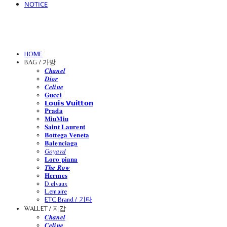
NOTICE
HOME
BAG / 가방
𝑪𝒉𝒂𝒏𝒆𝒍
𝑫𝒊𝒐𝒓
𝑪𝒆𝒍𝒊𝒏𝒆
𝐆𝐮𝐜𝐜𝐢
𝗟𝗼𝘂𝗶𝘀 𝗩𝘂𝗶𝘁𝘁𝗼𝗻
𝐏𝐫𝐚𝐝𝐚
𝐌𝐢𝐮𝐌𝐢𝐮
𝐒𝐚𝐢𝐧𝐭 𝐋𝐚𝐮𝐫𝐞𝐧𝐭
𝐁𝐨𝐭𝐭𝐞𝐠𝐚 𝐕𝐞𝐧𝐞𝐭𝐚
𝐁𝐚𝐥𝐞𝐧𝐜𝐢𝐚𝐠𝐚
𝐺𝑜𝑦𝑎𝑟𝑑
𝐋𝐨𝐫𝐨 𝐩𝐢𝐚𝐧𝐚
𝑻𝒉𝒆 𝑹𝒐𝒘
𝐇𝐞𝐫𝐦𝐞𝐬
D.elvaux
L.emaire
ETC Brand / 기타
WALLET / 지갑
𝑪𝒉𝒂𝒏𝒆𝒍
𝑪𝒆𝒍𝒊𝒏𝒆