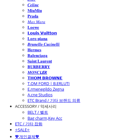
𝑪𝒆𝒍𝒊𝒏𝒆
𝐌𝐢𝐮𝐌𝐢𝐮
𝐏𝐫𝐚𝐝𝐚
𝑀𝑎𝑥 𝑀𝑎𝑟𝑎
𝐋𝐨𝐞𝐰𝐞
𝗟𝗼𝘂𝗶𝘀 𝗩𝘂𝗶𝘁𝘁𝗼𝗻
𝐋𝐨𝐫𝐨 𝐩𝐢𝐚𝐧𝐚
𝑩𝒓𝒖𝒏𝒆𝒍𝒍𝒐 𝑪𝒖𝒄𝒊𝒏𝒆𝒍𝒍𝒊
𝐇𝐞𝐫𝐦𝐞𝐬
𝐁𝐚𝐥𝐞𝐧𝐜𝐢𝐚𝐠𝐚
𝐒𝐚𝐢𝐧𝐭 𝐋𝐚𝐮𝐫𝐞𝐧𝐭
𝐁𝐔𝐑𝐁𝐄𝐑𝐑𝐘
𝑴𝑶𝑵𝑪𝙇𝙀𝑹
𝗧𝗛𝗢𝗠 𝗕𝗥𝗢𝗪𝗡𝗘
T.OM FORD | B.ERLUTI
E.rmenegildo Zegna
A.cne Studios
ETC Brand / 기타 브랜드 의류
ACCESSORY / 악세사리
BELT / 벨트
Bag charm,Key Acc
ETC / 기타 잡화
⭐SALE⭐
💖개인결제💖