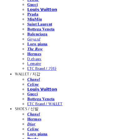
𝐆𝐮𝐜𝐜𝐢
𝗟𝗼𝘂𝗶𝘀 𝗩𝘂𝗶𝘁𝘁𝗼𝗻
𝐏𝐫𝐚𝐝𝐚
𝐌𝐢𝐮𝐌𝐢𝐮
𝐒𝐚𝐢𝐧𝐭 𝐋𝐚𝐮𝐫𝐞𝐧𝐭
𝐁𝐨𝐭𝐭𝐞𝐠𝐚 𝐕𝐞𝐧𝐞𝐭𝐚
𝐁𝐚𝐥𝐞𝐧𝐜𝐢𝐚𝐠𝐚
𝐺𝑜𝑦𝑎𝑟𝑑
𝐋𝐨𝐫𝐨 𝐩𝐢𝐚𝐧𝐚
𝑻𝒉𝒆 𝑹𝒐𝒘
𝐇𝐞𝐫𝐦𝐞𝐬
D.elvaux
L.emaire
ETC Brand / 기타
WALLET / 지갑
𝑪𝒉𝒂𝒏𝒆𝒍
𝑪𝒆𝒍𝒊𝒏𝒆
𝗟𝗼𝘂𝗶𝘀 𝗩𝘂𝗶𝘁𝘁𝗼𝗻
𝐆𝐮𝐜𝐜𝐢
𝐁𝐨𝐭𝐭𝐞𝐠𝐚 𝐕𝐞𝐧𝐞𝐭𝐚
ETC Brand / WALLET
SHOES / 신발
𝑪𝒉𝒂𝒏𝒆𝒍
𝐇𝐞𝐫𝐦𝐞𝐬
𝑫𝒊𝒐𝒓
𝑪𝒆𝒍𝒊𝒏𝒆
𝐋𝐨𝐫𝐨 𝐩𝐢𝐚𝐧𝐚
𝐏𝐫𝐚𝐝𝐚