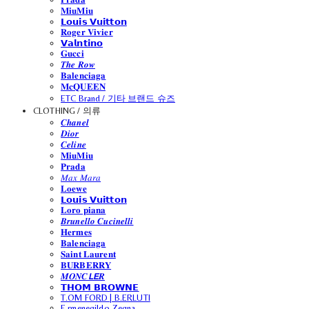
𝐌𝐢𝐮𝐌𝐢𝐮
𝗟𝗼𝘂𝗶𝘀 𝗩𝘂𝗶𝘁𝘁𝗼𝗻
𝐑𝐨𝐠𝐞𝐫 𝐕𝐢𝐯𝐢𝐞𝐫
𝗩𝗮𝗹𝗻𝘁𝗶𝗻𝗼
𝐆𝐮𝐜𝐜𝐢
𝑻𝒉𝒆 𝑹𝒐𝒘
𝐁𝐚𝐥𝐞𝐧𝐜𝐢𝐚𝐠𝐚
𝐌𝐜𝐐𝐔𝐄𝐄𝐍
ETC Brand / 기타 브랜드 슈즈
CLOTHING / 의류
𝑪𝒉𝒂𝒏𝒆𝒍
𝑫𝒊𝒐𝒓
𝑪𝒆𝒍𝒊𝒏𝒆
𝐌𝐢𝐮𝐌𝐢𝐮
𝐏𝐫𝐚𝐝𝐚
𝑀𝑎𝑥 𝑀𝑎𝑟𝑎
𝐋𝐨𝐞𝐰𝐞
𝗟𝗼𝘂𝗶𝘀 𝗩𝘂𝗶𝘁𝘁𝗼𝗻
𝐋𝐨𝐫𝐨 𝐩𝐢𝐚𝐧𝐚
𝑩𝒓𝒖𝒏𝒆𝒍𝒍𝒐 𝑪𝒖𝒄𝒊𝒏𝒆𝒍𝒍𝒊
𝐇𝐞𝐫𝐦𝐞𝐬
𝐁𝐚𝐥𝐞𝐧𝐜𝐢𝐚𝐠𝐚
𝐒𝐚𝐢𝐧𝐭 𝐋𝐚𝐮𝐫𝐞𝐧𝐭
𝐁𝐔𝐑𝐁𝐄𝐑𝐑𝐘
𝑴𝑶𝑵𝑪𝙇𝙀𝑹
𝗧𝗛𝗢𝗠 𝗕𝗥𝗢𝗪𝗡𝗘
T.OM FORD | B.ERLUTI
E.rmenegildo Zegna