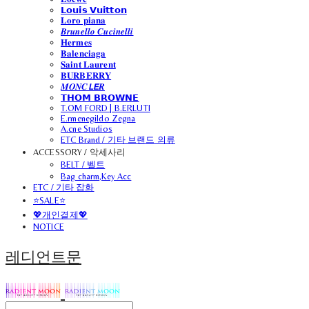
𝗟𝗼𝘂𝗶𝘀 𝗩𝘂𝗶𝘁𝘁𝗼𝗻
𝐋𝐨𝐫𝐨 𝐩𝐢𝐚𝐧𝐚
𝑩𝒓𝒖𝒏𝒆𝒍𝒍𝒐 𝑪𝒖𝒄𝒊𝒏𝒆𝒍𝒍𝒊
𝐇𝐞𝐫𝐦𝐞𝐬
𝐁𝐚𝐥𝐞𝐧𝐜𝐢𝐚𝐠𝐚
𝐒𝐚𝐢𝐧𝐭 𝐋𝐚𝐮𝐫𝐞𝐧𝐭
𝐁𝐔𝐑𝐁𝐄𝐑𝐑𝐘
𝑴𝑶𝑵𝑪𝙇𝙀𝑹
𝗧𝗛𝗢𝗠 𝗕𝗥𝗢𝗪𝗡𝗘
T.OM FORD | B.ERLUTI
E.rmenegildo Zegna
A.cne Studios
ETC Brand / 기타 브랜드 의류
ACCESSORY / 악세사리
BELT / 벨트
Bag charm,Key Acc
ETC / 기타 잡화
⭐SALE⭐
💖개인결제💖
NOTICE
레디언트문